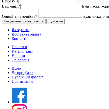
Ваше ім`я
Ваш email
*
Будь ласка, кор
Опишіть неточність
*
Будь ласка, оп
Як купити
Доставка і оплата
Контакти
Новинки
Каталог книг
Новини
Співпраця
Відео
Де придбати
Публічний договір
Про магазин