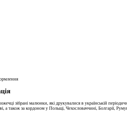
формлення
ція
нижечці зібрані малюнки, які друкувалися в українській періо
, а також за кордоном у Польщі, Чехословаччині, Болгарії, Румун