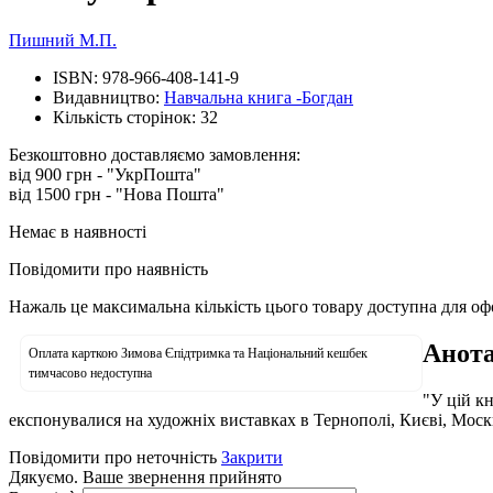
Пишний М.П.
ISBN:
978-966-408-141-9
Видавництво:
Навчальна книга -Богдан
Кількість сторінок:
32
Безкоштовно доставляємо замовлення:
від 900 грн - "УкрПошта"
від 1500 грн - "Нова Пошта"
Немає в наявності
Повідомити про наявність
Нажаль це максимальна кількість цього товару доступна для о
Анота
Оплата карткою Зимова Єпідтримка та Національний кешбек
тимчасово недоступна
"У цій к
експонувалися на художніх виставках в Тернополі, Києві, Москві
Повідомити про неточність
Закрити
Дякуємо. Ваше звернення прийнято