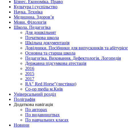
Бізнес. Економіка. Право
Культура і суспільство
Наука. Техніка
Медицина. Здоров’я
Мови. Філологія
Школа. Педагогіка
Для дошкільнят
Початкова школа
Шкільна документація
Довідники. Посібники для випускників та абітурієн
Основна та старша школа
Педагогіка. Виховання. Дефектологія. Логопедія
Державна підсумкова атестація
2016
2015
2017
RA" Red Horse"(листівки)
Co-op media м.Київ
Універсальний розділ
Поліграфія
Додаткова навігація
По авторах
По видавництвах
По навчальних класах
Новини