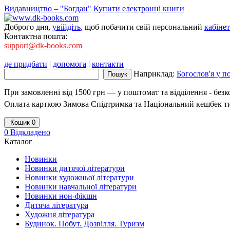
Видавництво – "Богдан"
Купити електронні книги
Доброго дня,
увійдіть
, щоб побачити свій персональний
кабінет
Контактна пошта:
support@dk-books.com
де придбати
|
допомога
|
контакти
Наприклад:
Богослов'я у п
При замовленні від 1500 грн — у поштомат та відділення - без
Оплата карткою Зимова Єпідтримка та Національний кешбек т
Кошик
0
0
Відкладено
Каталог
Новинки
Новинки дитячої літератури
Новинки художньої літератури
Новинки навчальної літератури
Новинки нон-фікшн
Дитяча література
Художня література
Будинок. Побут. Дозвілля. Туризм