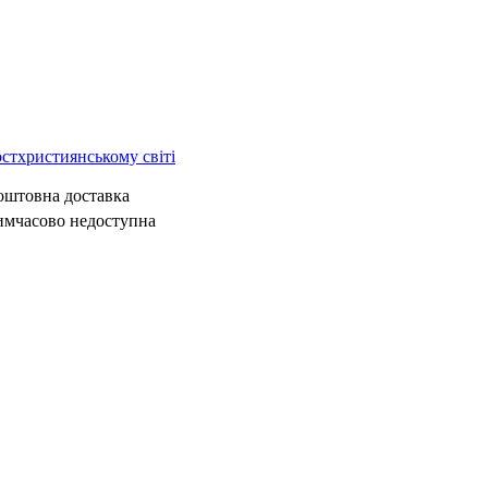
остхристиянському світі
коштовна доставка
имчасово недоступна