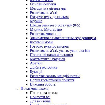
Основи безпеки
Методична література
Розвиток пам’яті
Готуємо руку до письма
Музика
Школа раннього розвитку (0-5)
Музика. Мистецтво
Розвиток мовлення
Знайомство з навколишнім середовищем
Іноземні мови
Готуємо руку до письма
Розвиток пам’яті, уваги, уяви, логіки
Початкові навики читання
Математика і рахунок
Абетки
Дрібна моторика
Букварі
Розвиток загальних здібностей
Перші геометричні поняття
Виховна робота
Початкова школа
Початкова школа
Показати всі
Для вчителів