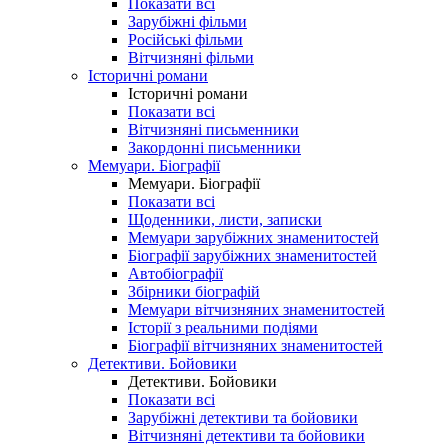
Показати всі
Зарубіжні фільми
Російські фільми
Вітчизняні фільми
Історичні романи
Історичні романи
Показати всі
Вітчизняні письменники
Закордонні письменники
Мемуари. Біографії
Мемуари. Біографії
Показати всі
Щоденники, листи, записки
Мемуари зарубіжних знаменитостей
Біографії зарубіжних знаменитостей
Автобіографії
Збірники біографій
Мемуари вітчизняних знаменитостей
Історії з реальними подіями
Біографії вітчизняних знаменитостей
Детективи. Бойовики
Детективи. Бойовики
Показати всі
Зарубіжні детективи та бойовики
Вітчизняні детективи та бойовики