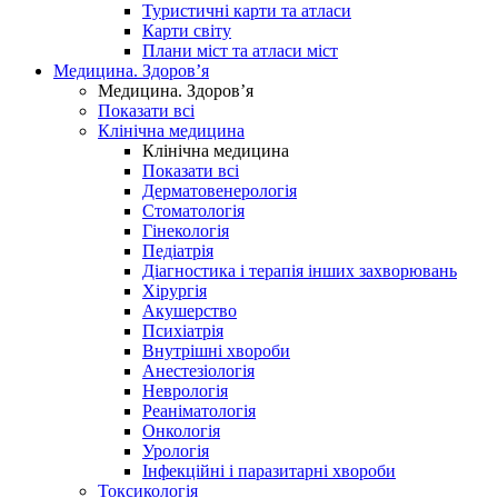
Туристичні карти та атласи
Карти світу
Плани міст та атласи міст
Медицина. Здоров’я
Медицина. Здоров’я
Показати всі
Клінічна медицина
Клінічна медицина
Показати всі
Дерматовенерологія
Стоматологія
Гінекологія
Педіатрія
Діагностика і терапія інших захворювань
Хірургія
Акушерство
Психіатрія
Внутрішні хвороби
Анестезіологія
Неврологія
Реаніматологія
Онкологія
Урологія
Інфекційні і паразитарні хвороби
Токсикологія