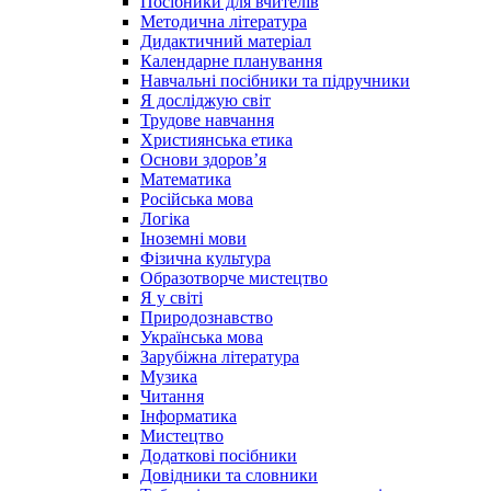
Посібники для вчителів
Методична література
Дидактичний матеріал
Календарне планування
Навчальні посібники та підручники
Я досліджую світ
Трудове навчання
Християнська етика
Основи здоров’я
Математика
Російська мова
Логіка
Іноземні мови
Фізична культура
Образотворче мистецтво
Я у світі
Природознавство
Українська мова
Зарубіжна література
Музика
Читання
Інформатика
Мистецтво
Додаткові посібники
Довідники та словники