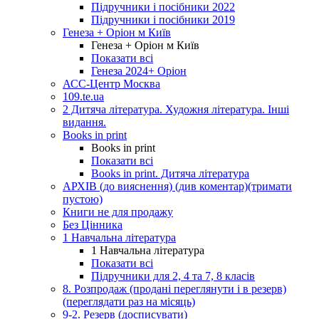
Підручники і посібники 2022
Підручники і посібники 2019
Генеза + Оріон м Київ
Генеза + Оріон м Київ
Показати всі
Генеза 2024+ Оріон
АСС-Центр Москва
109.te.ua
2 Дитяча література. Художня література. Інші
видання.
Books in print
Books in print
Показати всі
Books in print. Дитяча література
АРХІВ (до вияснення) (див коментар)(тримати
пустою)
Книги не для продажу
Без Цінника
1 Навчальна література
1 Навчальна література
Показати всі
Підручники для 2, 4 та 7, 8 класів
8. Розпродаж (продані переглянути і в резерв)
(переглядати раз на місяць)
9-2. Резерв (досписувати)