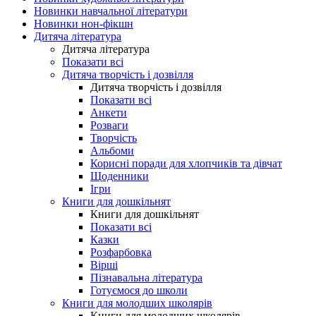
Новинки навчальної літератури
Новинки нон-фікшн
Дитяча література
Дитяча література
Показати всі
Дитяча творчість і дозвілля
Дитяча творчість і дозвілля
Показати всі
Анкети
Розваги
Творчість
Альбоми
Корисні поради для хлопчиків та дівчат
Щоденники
Ігри
Книги для дошкільнят
Книги для дошкільнят
Показати всі
Казки
Розфарбовка
Вірші
Пізнавальна література
Готуємося до школи
Книги для молодших школярів
Книги для молодших школярів