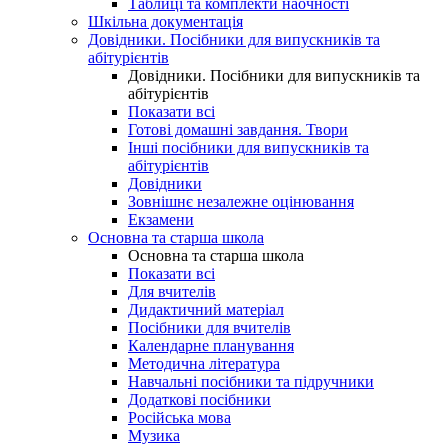
Таблиці та комплекти наочності
Шкільна документація
Довідники. Посібники для випускників та
абітурієнтів
Довідники. Посібники для випускників та
абітурієнтів
Показати всі
Готові домашні завдання. Твори
Інші посібники для випускників та
абітурієнтів
Довідники
Зовнішнє незалежне оцінювання
Екзамени
Основна та старша школа
Основна та старша школа
Показати всі
Для вчителів
Дидактичний матеріал
Посібники для вчителів
Календарне планування
Методична література
Навчальні посібники та підручники
Додаткові посібники
Російська мова
Музика