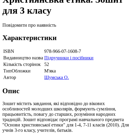
для 3 класу
Повідомити про наявність
Характеристики
ISBN
978-966-07-1608-7
Видавництво назва
Підручники і посібники
Кількість сторінок
52
ТипОбложки
М'яка
Автор
Шумська О.
Опис
Зошит містить завдання, які відповідно до вікових
особливостей молодших школярів, формують сумління,
працьовитість, повагу до старших, розуміння народних
традицій. Зошит відповідає програмі навчального предмета
"Основи християнської етики" для 1-4, 7-11 класів (2010). Для
учнів 3-го класу, учителів, батьків.