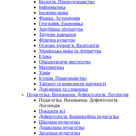
Біологія. Природознавство
Інформатика
Іноземні мови
Фізика. Астрономія
Географія. Економіка
Зарубіжна література
Трудове навчання
Фізична культура
Основи здоров’я. Валеологія
Українська мова та література
Етика
Образотворче мистецтво
Математика
Хімія
Історія. Правознавство
Таблиці та комплекти наочності
Довідники та словники
Педагогіка. Виховання. Дефектологія. Логопедія
Педагогіка. Виховання. Дефектологія.
Логопедія
Показати всі
Дефектологія. Коррекційна педагогіка
Шкільна педагогіка
Дошкільна педагогіка
Загальна педагогіка