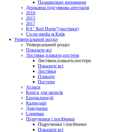
Позашкільне виховання
Державна підсумкова атестація
2016
2015
2017
RA" Red Horse"(листівки)
Co-op media м.Київ
Універсальний розділ
Універсальний розділ
Показати всі
Листівки,плакати,постери
Листівки,плакати,постери
Показати всі
Листівки
Плакати
Постери
Атласи
Книги для записів
Енциклопедії
Календарі
Довідники
Longman
Підручники і посібники
Підручники і посібники
Показати всі