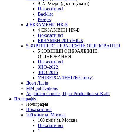
9-2. Резерв (досписувати)
Показати всі
Backlist
Резерв
4 ЕКЗАМЕНИ НК-Б
4 ЕКЗАМЕНИ НК-Б
Показати всі
ЕКЗАМЕН 2015 НК-Б
5 ЗОВНІШНЄ НЕЗАЛЕЖНЕ ОЦІНЮВАННЯ
5 ЗОВНІШНЄ НЕЗАЛЕЖНЕ
ОЦІНЮВАННЯ
Показати всі
ЗНО-2022
ЗНО-2015
УНІВЕРСАЛЬНІ (Без року)
Деол Львів
MM publications
Asgardian Comics, Ugar Production м. Київ
Поліграфія
Поліграфія
Показати всі
100 книг м. Москва
100 книг м. Москва
Показати всі
1