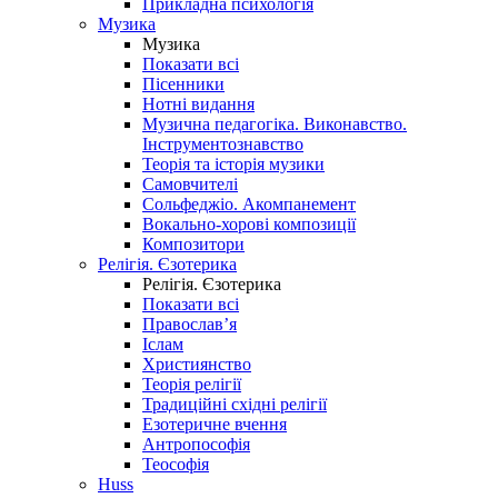
Прикладна психологія
Музика
Музика
Показати всі
Пісенники
Нотні видання
Музична педагогіка. Виконавство.
Інструментознавство
Теорія та історія музики
Самовчителі
Сольфеджіо. Акомпанемент
Вокально-хорові композиції
Композитори
Релігія. Єзотерика
Релігія. Єзотерика
Показати всі
Православ’я
Іслам
Християнство
Теорія релігії
Традиційні східні релігії
Езотеричне вчення
Антропософія
Теософія
Huss