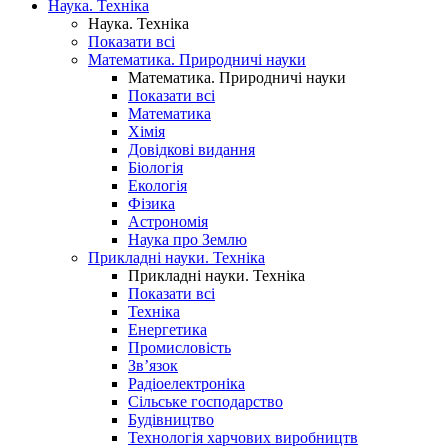
Наука. Техніка
Наука. Техніка
Показати всі
Математика. Природничі науки
Математика. Природничі науки
Показати всі
Математика
Хімія
Довідкові видання
Біологія
Екологія
Фізика
Астрономія
Наука про Землю
Прикладні науки. Техніка
Прикладні науки. Техніка
Показати всі
Техніка
Енергетика
Промисловість
Зв’язок
Радіоелектроніка
Сільське господарство
Будівництво
Технологія харчових виробництв