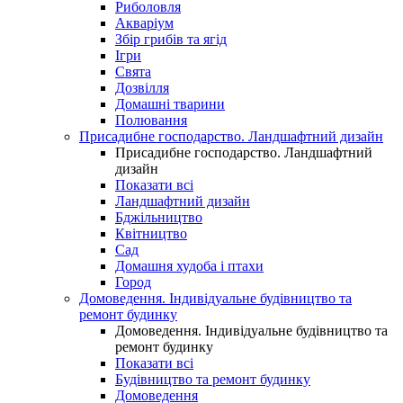
Риболовля
Акваріум
Збір грибів та ягід
Ігри
Свята
Дозвілля
Домашні тварини
Полювання
Присадибне господарство. Ландшафтний дизайн
Присадибне господарство. Ландшафтний
дизайн
Показати всі
Ландшафтний дизайн
Бджільництво
Квітництво
Сад
Домашня худоба і птахи
Город
Домоведення. Індивідуальне будівництво та
ремонт будинку
Домоведення. Індивідуальне будівництво та
ремонт будинку
Показати всі
Будівництво та ремонт будинку
Домоведення