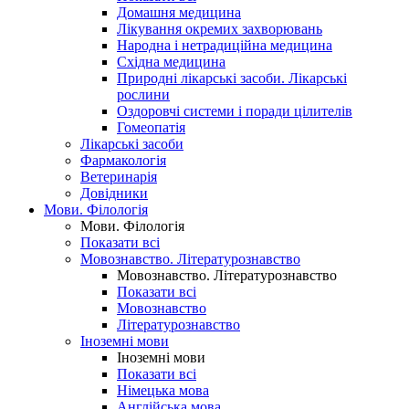
Домашня медицина
Лікування окремих захворювань
Народна і нетрадиційна медицина
Східна медицина
Природні лікарські засоби. Лікарські
рослини
Оздоровчі системи і поради цілителів
Гомеопатія
Лікарські засоби
Фармакологія
Ветеринарія
Довідники
Мови. Філологія
Мови. Філологія
Показати всі
Мовознавство. Літературознавство
Мовознавство. Літературознавство
Показати всі
Мовознавство
Літературознавство
Іноземні мови
Іноземні мови
Показати всі
Німецька мова
Англійська мова