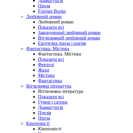
Драматургія
Проза
Foreign Books
Любовний роман
Любовний роман
Показати всі
Закордонний любовний роман
Вітчизняний любовний роман
Еротична проза і поезія
Фантастика. Містика
Фантастика. Містика
Показати всі
Фентезі
Жахи
Містика
Фантастика
Вітчизняна література
Вітчизняна література
Показати всі
Гумор і сатира
Драматургія
Поезія
Проза
Кіноповісті
Кіноповісті