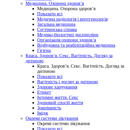
Медицина. Охорона здоров’я
Медицина. Охорона здоров’я
Показати всі
Медична радіологія і рентгенологія
Загальна медицина
Сестринська справа
Медико-біологічні дисципліни
Організація охорони здоров’я
Відбудовна та реабілітаційна медицина
Гігієна
Краса. Здоров’я. Секс. Вагітність. Догляд за
дитиною
Краса. Здоров’я. Секс. Вагітність. Догляд за
дитиною
Показати всі
Вагітність і догляд за дитиною
Здорове харчування
Етикет
Інтимне життя. Секс
Здоровий спосіб життя
Зовнішність
Імідж
Окремі системи лікування
Окремі системи лікування
Показати всі