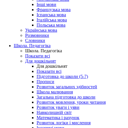
Інші мови
Французька мова
Іспанська мова
Італійська мова
Польська мова
Українська мова
Розмовники
Словники
Школа. Педагогіка
Школа. Педагогіка
Показати всі
Для дошкільнят
Для дошкільнят
Показати всі
Підготовка до школи (5-7)
Прописи
Розвиток загальних здібностей
Школа малювання
Загальна підготовка до школи
Розвиток мовлення, уроки читання
Розвиток уваги і уяви
Навколишній світ
Математика і рахунок
Розвиток логіки і мислення
Іноземні мови