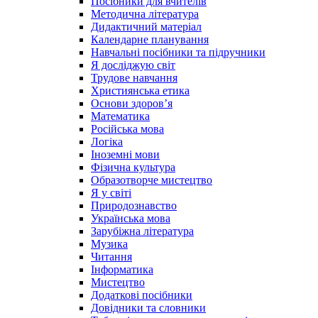
Посібники для вчителів
Методична література
Дидактичний матеріал
Календарне планування
Навчальні посібники та підручники
Я досліджую світ
Трудове навчання
Християнська етика
Основи здоров’я
Математика
Російська мова
Логіка
Іноземні мови
Фізична культура
Образотворче мистецтво
Я у світі
Природознавство
Українська мова
Зарубіжна література
Музика
Читання
Інформатика
Мистецтво
Додаткові посібники
Довідники та словники