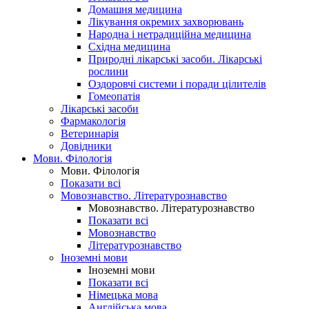
Домашня медицина
Лікування окремих захворювань
Народна і нетрадиційна медицина
Східна медицина
Природні лікарські засоби. Лікарські
рослини
Оздоровчі системи і поради цілителів
Гомеопатія
Лікарські засоби
Фармакологія
Ветеринарія
Довідники
Мови. Філологія
Мови. Філологія
Показати всі
Мовознавство. Літературознавство
Мовознавство. Літературознавство
Показати всі
Мовознавство
Літературознавство
Іноземні мови
Іноземні мови
Показати всі
Німецька мова
Англійська мова