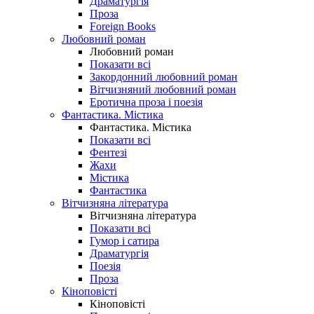
Драматургія
Проза
Foreign Books
Любовний роман
Любовний роман
Показати всі
Закордонний любовний роман
Вітчизняний любовний роман
Еротична проза і поезія
Фантастика. Містика
Фантастика. Містика
Показати всі
Фентезі
Жахи
Містика
Фантастика
Вітчизняна література
Вітчизняна література
Показати всі
Гумор і сатира
Драматургія
Поезія
Проза
Кіноповісті
Кіноповісті