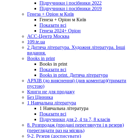
Підручники і посібники 2022
Підручники і посібники 2019
Генеза + Оріон м Київ
Генеза + Оріон м Київ
Показати всі
Генеза 2024+ Оріон
АСС-Центр Москва
109.te.ua
2 Дитяча література. Художня література. Інші
видання.
Books in print
Books in print
Показати всі
Books in print. Дитяча література
АРХІВ (до вияснення) (див коментар)(тримати
пустою)
Книги не для продажу
Без Цінника
1 Навчальна література
1 Навчальна література
Показати всі
Підручники для 2, 4 та 7, 8 класів
8. Розпродаж (продані переглянути і в резерв)
(переглядати раз на місяць)
9-2. Резерв (досписувати)