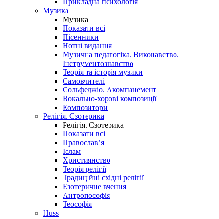
Прикладна психологія
Музика
Музика
Показати всі
Пісенники
Нотні видання
Музична педагогіка. Виконавство.
Інструментознавство
Теорія та історія музики
Самовчителі
Сольфеджіо. Акомпанемент
Вокально-хорові композиції
Композитори
Релігія. Єзотерика
Релігія. Єзотерика
Показати всі
Православ’я
Іслам
Християнство
Теорія релігії
Традиційні східні релігії
Езотеричне вчення
Антропософія
Теософія
Huss