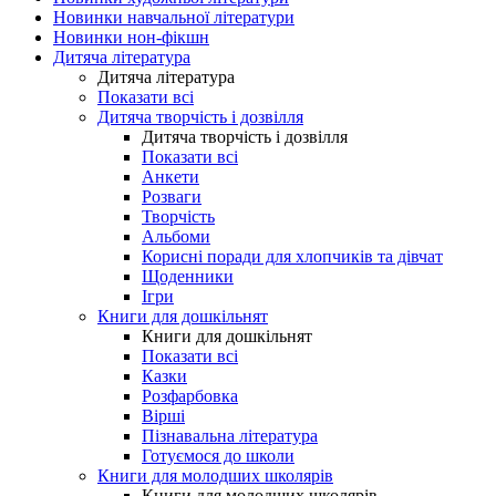
Новинки навчальної літератури
Новинки нон-фікшн
Дитяча література
Дитяча література
Показати всі
Дитяча творчість і дозвілля
Дитяча творчість і дозвілля
Показати всі
Анкети
Розваги
Творчість
Альбоми
Корисні поради для хлопчиків та дівчат
Щоденники
Ігри
Книги для дошкільнят
Книги для дошкільнят
Показати всі
Казки
Розфарбовка
Вірші
Пізнавальна література
Готуємося до школи
Книги для молодших школярів
Книги для молодших школярів