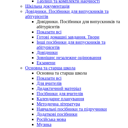
Таблиці та комплекти наочності
Шкільна документація
Довідники. Посібники для випускників та
абітурієнтів
Довідники. Посібники для випускників та
абітурієнтів
Показати всі
Готові домашні завдання. Твори
Інші посібники для випускників та
абітурієнтів
Довідники
Зовнішнє незалежне оцінювання
Екзамени
Основна та старша школа
Основна та старша школа
Показати всі
Для вчителів
Дидактичний матеріал
Посібники для вчителів
Календарне планування
Методична література
Навчальні посібники та підручники
Додаткові посібники
Російська мова
Музика