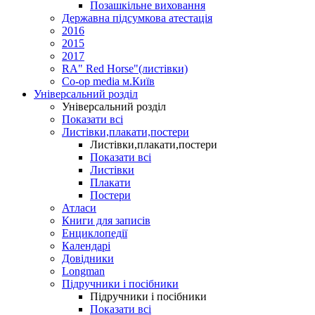
Позашкільне виховання
Державна підсумкова атестація
2016
2015
2017
RA" Red Horse"(листівки)
Co-op media м.Київ
Універсальний розділ
Універсальний розділ
Показати всі
Листівки,плакати,постери
Листівки,плакати,постери
Показати всі
Листівки
Плакати
Постери
Атласи
Книги для записів
Енциклопедії
Календарі
Довідники
Longman
Підручники і посібники
Підручники і посібники
Показати всі