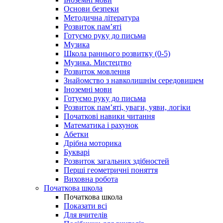
Основи безпеки
Методична література
Розвиток пам’яті
Готуємо руку до письма
Музика
Школа раннього розвитку (0-5)
Музика. Мистецтво
Розвиток мовлення
Знайомство з навколишнім середовищем
Іноземні мови
Готуємо руку до письма
Розвиток пам’яті, уваги, уяви, логіки
Початкові навики читання
Математика і рахунок
Абетки
Дрібна моторика
Букварі
Розвиток загальних здібностей
Перші геометричні поняття
Виховна робота
Початкова школа
Початкова школа
Показати всі
Для вчителів