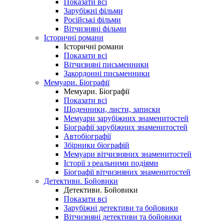
Показати всі
Зарубіжні фільми
Російські фільми
Вітчизняні фільми
Історичні романи
Історичні романи
Показати всі
Вітчизняні письменники
Закордонні письменники
Мемуари. Біографії
Мемуари. Біографії
Показати всі
Щоденники, листи, записки
Мемуари зарубіжних знаменитостей
Біографії зарубіжних знаменитостей
Автобіографії
Збірники біографій
Мемуари вітчизняних знаменитостей
Історії з реальними подіями
Біографії вітчизняних знаменитостей
Детективи. Бойовики
Детективи. Бойовики
Показати всі
Зарубіжні детективи та бойовики
Вітчизняні детективи та бойовики