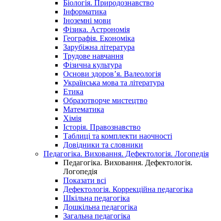
Біологія. Природознавство
Інформатика
Іноземні мови
Фізика. Астрономія
Географія. Економіка
Зарубіжна література
Трудове навчання
Фізична культура
Основи здоров’я. Валеологія
Українська мова та література
Етика
Образотворче мистецтво
Математика
Хімія
Історія. Правознавство
Таблиці та комплекти наочності
Довідники та словники
Педагогіка. Виховання. Дефектологія. Логопедія
Педагогіка. Виховання. Дефектологія.
Логопедія
Показати всі
Дефектологія. Коррекційна педагогіка
Шкільна педагогіка
Дошкільна педагогіка
Загальна педагогіка