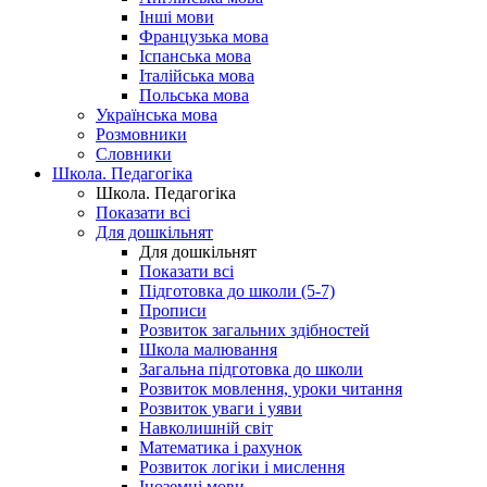
Інші мови
Французька мова
Іспанська мова
Італійська мова
Польська мова
Українська мова
Розмовники
Словники
Школа. Педагогіка
Школа. Педагогіка
Показати всі
Для дошкільнят
Для дошкільнят
Показати всі
Підготовка до школи (5-7)
Прописи
Розвиток загальних здібностей
Школа малювання
Загальна підготовка до школи
Розвиток мовлення, уроки читання
Розвиток уваги і уяви
Навколишній світ
Математика і рахунок
Розвиток логіки і мислення
Іноземні мови