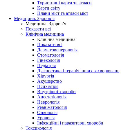
Туристичні карти та атласи
Карти світу
Плани міст та атласи міст
Медицина. Здоров’я
Медицина. Здоров’я
Показати всі
Клінічна медицина
Клінічна медицина
Показати всі
Дерматовенерологія
Стоматологія
Гінекологія
Педіатрія
Діагностика і терапія інших захворювань
Хірургія
Акушерство
Психіатрія
Внутрішні хвороби
Анестезіологія
Неврологія
Реаніматологія
Онкологія
Урологія
Інфекційні і паразитарні хвороби
Токсикологія