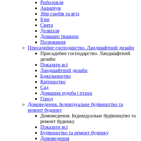
Риболовля
Акваріум
Збір грибів та ягід
Ігри
Свята
Дозвілля
Домашні тварини
Полювання
Присадибне господарство. Ландшафтний дизайн
Присадибне господарство. Ландшафтний
дизайн
Показати всі
Ландшафтний дизайн
Бджільництво
Квітництво
Сад
Домашня худоба і птахи
Город
Домоведення. Індивідуальне будівництво та
ремонт будинку
Домоведення. Індивідуальне будівництво та
ремонт будинку
Показати всі
Будівництво та ремонт будинку
Домоведення