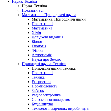
Наука. Техніка
Наука. Техніка
Показати всі
Математика. Природничі науки
Математика. Природничі науки
Показати всі
Математика
Хімія
Довідкові видання
Біологія
Екологія
Фізика
Астрономія
Наука про Землю
Прикладні науки. Техніка
Прикладні науки. Техніка
Показати всі
Техніка
Енергетика
Промисловість
Зв’язок
Радіоелектроніка
Сільське господарство
Будівництво
Технологія харчових виробництв