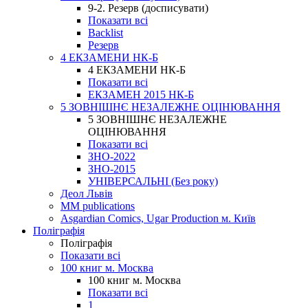
9-2. Резерв (досписувати)
Показати всі
Backlist
Резерв
4 ЕКЗАМЕНИ НК-Б
4 ЕКЗАМЕНИ НК-Б
Показати всі
ЕКЗАМЕН 2015 НК-Б
5 ЗОВНІШНЄ НЕЗАЛЕЖНЕ ОЦІНЮВАННЯ
5 ЗОВНІШНЄ НЕЗАЛЕЖНЕ
ОЦІНЮВАННЯ
Показати всі
ЗНО-2022
ЗНО-2015
УНІВЕРСАЛЬНІ (Без року)
Деол Львів
MM publications
Asgardian Comics, Ugar Production м. Київ
Поліграфія
Поліграфія
Показати всі
100 книг м. Москва
100 книг м. Москва
Показати всі
1