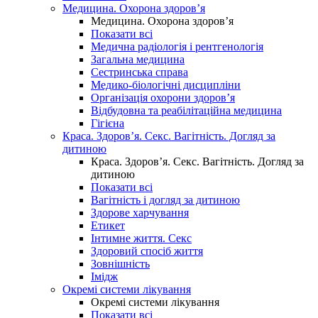
Медицина. Охорона здоров’я
Медицина. Охорона здоров’я
Показати всі
Медична радіологія і рентгенологія
Загальна медицина
Сестринська справа
Медико-біологічні дисципліни
Організація охорони здоров’я
Відбудовна та реабілітаційна медицина
Гігієна
Краса. Здоров’я. Секс. Вагітність. Догляд за
дитиною
Краса. Здоров’я. Секс. Вагітність. Догляд за
дитиною
Показати всі
Вагітність і догляд за дитиною
Здорове харчування
Етикет
Інтимне життя. Секс
Здоровий спосіб життя
Зовнішність
Імідж
Окремі системи лікування
Окремі системи лікування
Показати всі