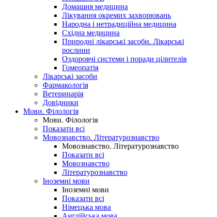
Домашня медицина
Лікування окремих захворювань
Народна і нетрадиційна медицина
Східна медицина
Природні лікарські засоби. Лікарські
рослини
Оздоровчі системи і поради цілителів
Гомеопатія
Лікарські засоби
Фармакологія
Ветеринарія
Довідники
Мови. Філологія
Мови. Філологія
Показати всі
Мовознавство. Літературознавство
Мовознавство. Літературознавство
Показати всі
Мовознавство
Літературознавство
Іноземні мови
Іноземні мови
Показати всі
Німецька мова
Англійська мова