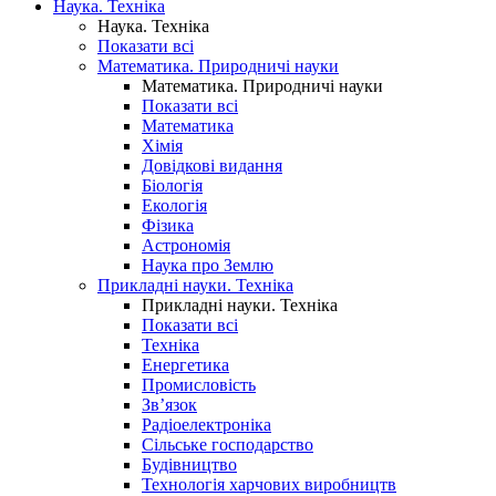
Наука. Техніка
Наука. Техніка
Показати всі
Математика. Природничі науки
Математика. Природничі науки
Показати всі
Математика
Хімія
Довідкові видання
Біологія
Екологія
Фізика
Астрономія
Наука про Землю
Прикладні науки. Техніка
Прикладні науки. Техніка
Показати всі
Техніка
Енергетика
Промисловість
Зв’язок
Радіоелектроніка
Сільське господарство
Будівництво
Технологія харчових виробництв