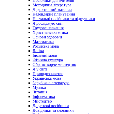
Посібники для вчителів
Методична література
Дидактичний матеріал
Календарне планування
Навчальні посібники та підручники
Я досліджую світ
Трудове навчання
Християнська етика
Основи здоров’я
Математика
Російська мова
Логіка
Іноземні мови
Фізична культура
Образотворче мистецтво
Я у світі
Природознавство
Українська мова
Зарубіжна література
Музика
Читання
Інформатика
Мистецтво
Додаткові посібники
Довідники та словники