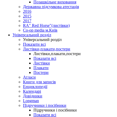
Позашкільне виховання
Державна підсумкова атестація
2016
2015
2017
RA" Red Horse"(листівки)
Co-op media м.Київ
Універсальний розділ
Універсальний розділ
Показати всі
Листівки,плакати,постери
Листівки,плакати,постери
Показати всі
Листівки
Плакати
Постери
Атласи
Книги для записів
Енциклопедії
Календарі
Довідники
Longman
Підручники і посібники
Підручники і посібники
Показати всі