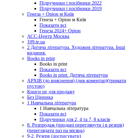
Підручники і посібники 2022
Підручники і посібники 2019
Генеза + Оріон м Київ
Генеза + Оріон м Київ
Показати всі
Генеза 2024+ Оріон
АСС-Центр Москва
109.te.ua
2 Дитяча література. Художня література. Інші
видання.
Books in print
Books in print
Показати всі
Books in print. Дитяча література
АРХІВ (до вияснення) (див коментар)(тримати
пустою)
Книги не для продажу
Без Цінника
1 Навчальна література
1 Навчальна література
Показати всі
Підручники для 2, 4 та 7, 8 класів
8. Розпродаж (продані переглянути і в резерв)
(переглядати раз на місяць)
9-2. Резерв (досписувати)