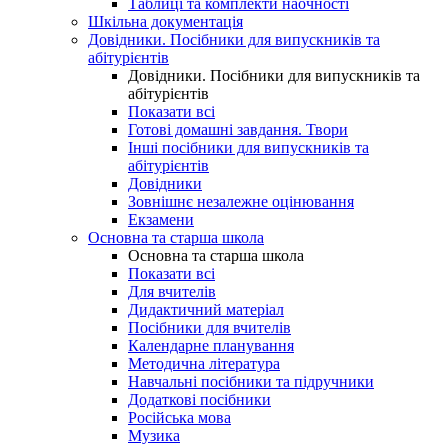
Таблиці та комплекти наочності
Шкільна документація
Довідники. Посібники для випускників та
абітурієнтів
Довідники. Посібники для випускників та
абітурієнтів
Показати всі
Готові домашні завдання. Твори
Інші посібники для випускників та
абітурієнтів
Довідники
Зовнішнє незалежне оцінювання
Екзамени
Основна та старша школа
Основна та старша школа
Показати всі
Для вчителів
Дидактичний матеріал
Посібники для вчителів
Календарне планування
Методична література
Навчальні посібники та підручники
Додаткові посібники
Російська мова
Музика