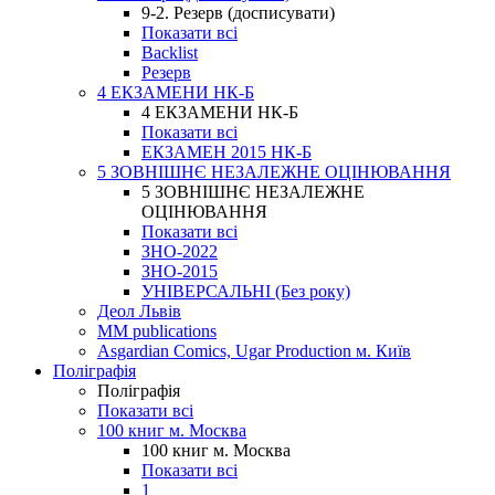
9-2. Резерв (досписувати)
Показати всі
Backlist
Резерв
4 ЕКЗАМЕНИ НК-Б
4 ЕКЗАМЕНИ НК-Б
Показати всі
ЕКЗАМЕН 2015 НК-Б
5 ЗОВНІШНЄ НЕЗАЛЕЖНЕ ОЦІНЮВАННЯ
5 ЗОВНІШНЄ НЕЗАЛЕЖНЕ
ОЦІНЮВАННЯ
Показати всі
ЗНО-2022
ЗНО-2015
УНІВЕРСАЛЬНІ (Без року)
Деол Львів
MM publications
Asgardian Comics, Ugar Production м. Київ
Поліграфія
Поліграфія
Показати всі
100 книг м. Москва
100 книг м. Москва
Показати всі
1