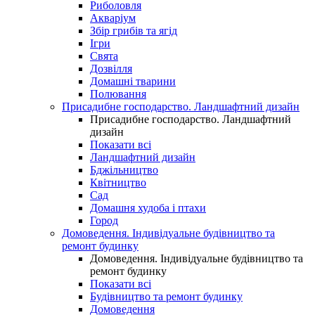
Риболовля
Акваріум
Збір грибів та ягід
Ігри
Свята
Дозвілля
Домашні тварини
Полювання
Присадибне господарство. Ландшафтний дизайн
Присадибне господарство. Ландшафтний
дизайн
Показати всі
Ландшафтний дизайн
Бджільництво
Квітництво
Сад
Домашня худоба і птахи
Город
Домоведення. Індивідуальне будівництво та
ремонт будинку
Домоведення. Індивідуальне будівництво та
ремонт будинку
Показати всі
Будівництво та ремонт будинку
Домоведення