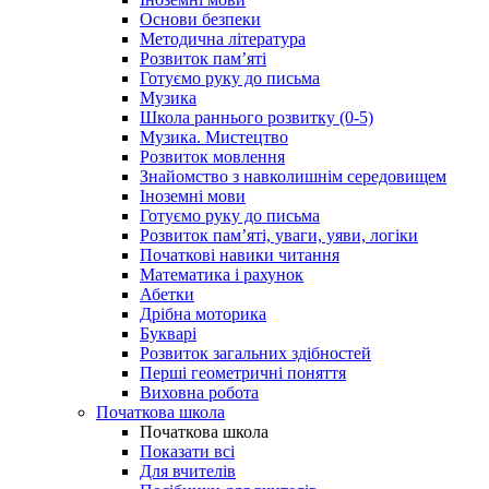
Основи безпеки
Методична література
Розвиток пам’яті
Готуємо руку до письма
Музика
Школа раннього розвитку (0-5)
Музика. Мистецтво
Розвиток мовлення
Знайомство з навколишнім середовищем
Іноземні мови
Готуємо руку до письма
Розвиток пам’яті, уваги, уяви, логіки
Початкові навики читання
Математика і рахунок
Абетки
Дрібна моторика
Букварі
Розвиток загальних здібностей
Перші геометричні поняття
Виховна робота
Початкова школа
Початкова школа
Показати всі
Для вчителів