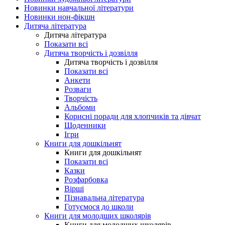
Новинки навчальної літератури
Новинки нон-фікшн
Дитяча література
Дитяча література
Показати всі
Дитяча творчість і дозвілля
Дитяча творчість і дозвілля
Показати всі
Анкети
Розваги
Творчість
Альбоми
Корисні поради для хлопчиків та дівчат
Щоденники
Ігри
Книги для дошкільнят
Книги для дошкільнят
Показати всі
Казки
Розфарбовка
Вірші
Пізнавальна література
Готуємося до школи
Книги для молодших школярів
Книги для молодших школярів