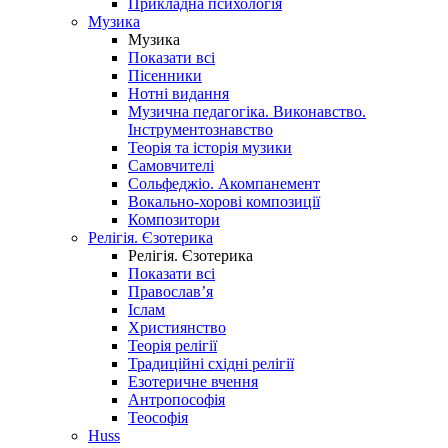
Прикладна психологія
Музика
Музика
Показати всі
Пісенники
Нотні видання
Музична педагогіка. Виконавство.
Інструментознавство
Теорія та історія музики
Самовчителі
Сольфеджіо. Акомпанемент
Вокально-хорові композиції
Композитори
Релігія. Єзотерика
Релігія. Єзотерика
Показати всі
Православ’я
Іслам
Християнство
Теорія релігії
Традиційні східні релігії
Езотеричне вчення
Антропософія
Теософія
Huss