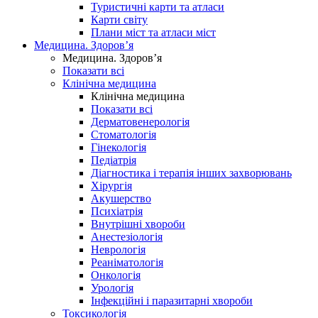
Туристичні карти та атласи
Карти світу
Плани міст та атласи міст
Медицина. Здоров’я
Медицина. Здоров’я
Показати всі
Клінічна медицина
Клінічна медицина
Показати всі
Дерматовенерологія
Стоматологія
Гінекологія
Педіатрія
Діагностика і терапія інших захворювань
Хірургія
Акушерство
Психіатрія
Внутрішні хвороби
Анестезіологія
Неврологія
Реаніматологія
Онкологія
Урологія
Інфекційні і паразитарні хвороби
Токсикологія