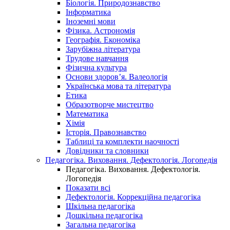
Біологія. Природознавство
Інформатика
Іноземні мови
Фізика. Астрономія
Географія. Економіка
Зарубіжна література
Трудове навчання
Фізична культура
Основи здоров’я. Валеологія
Українська мова та література
Етика
Образотворче мистецтво
Математика
Хімія
Історія. Правознавство
Таблиці та комплекти наочності
Довідники та словники
Педагогіка. Виховання. Дефектологія. Логопедія
Педагогіка. Виховання. Дефектологія.
Логопедія
Показати всі
Дефектологія. Коррекційна педагогіка
Шкільна педагогіка
Дошкільна педагогіка
Загальна педагогіка