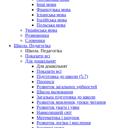
Інші мови
Французька мова
Іспанська мова
Італійська мова
Польська мова
Українська мова
Розмовники
Словники
Школа. Педагогіка
Школа. Педагогіка
Показати всі
Для дошкільнят
Для дошкільнят
Показати всі
Підготовка до школи (5-7)
Прописи
Розвиток загальних здібностей
Школа малювання
Загальна підготовка до школи
Розвиток мовлення, уроки читання
Розвиток уваги і уяви
Навколишній світ
Математика і рахунок
Розвиток логіки і мислення
Іноземні мови