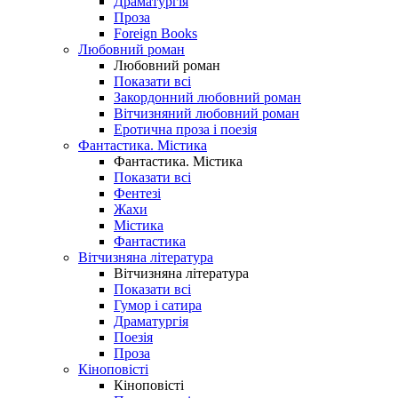
Драматургія
Проза
Foreign Books
Любовний роман
Любовний роман
Показати всі
Закордонний любовний роман
Вітчизняний любовний роман
Еротична проза і поезія
Фантастика. Містика
Фантастика. Містика
Показати всі
Фентезі
Жахи
Містика
Фантастика
Вітчизняна література
Вітчизняна література
Показати всі
Гумор і сатира
Драматургія
Поезія
Проза
Кіноповісті
Кіноповісті