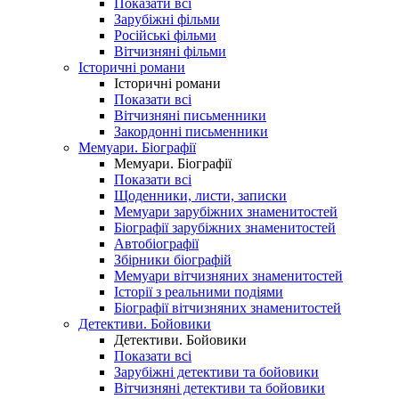
Показати всі
Зарубіжні фільми
Російські фільми
Вітчизняні фільми
Історичні романи
Історичні романи
Показати всі
Вітчизняні письменники
Закордонні письменники
Мемуари. Біографії
Мемуари. Біографії
Показати всі
Щоденники, листи, записки
Мемуари зарубіжних знаменитостей
Біографії зарубіжних знаменитостей
Автобіографії
Збірники біографій
Мемуари вітчизняних знаменитостей
Історії з реальними подіями
Біографії вітчизняних знаменитостей
Детективи. Бойовики
Детективи. Бойовики
Показати всі
Зарубіжні детективи та бойовики
Вітчизняні детективи та бойовики