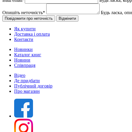
Ваш email
*
Будь ласка, кор
Опишіть неточність
*
Будь ласка, оп
Як купити
Доставка і оплата
Контакти
Новинки
Каталог книг
Новини
Співпраця
Відео
Де придбати
Публічний договір
Про магазин