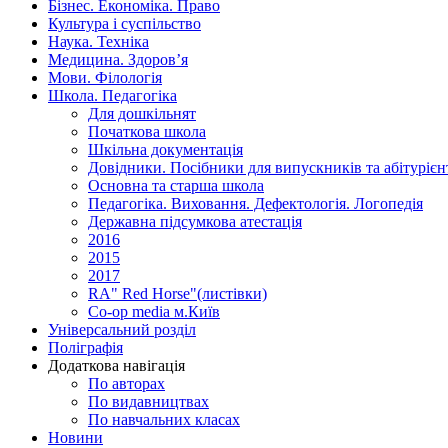
Бізнес. Економіка. Право
Культура і суспільство
Наука. Техніка
Медицина. Здоров’я
Мови. Філологія
Школа. Педагогіка
Для дошкільнят
Початкова школа
Шкільна документація
Довідники. Посібники для випускників та абітурієн
Основна та старша школа
Педагогіка. Виховання. Дефектологія. Логопедія
Державна підсумкова атестація
2016
2015
2017
RA" Red Horse"(листівки)
Co-op media м.Київ
Універсальний розділ
Поліграфія
Додаткова навігація
По авторах
По видавництвах
По навчальних класах
Новини