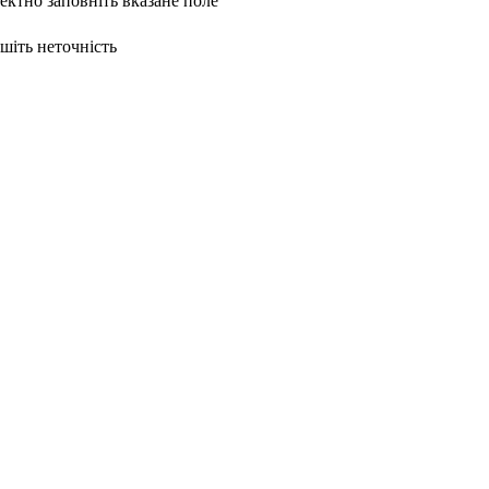
ректно заповніть вказане поле
ишіть неточність