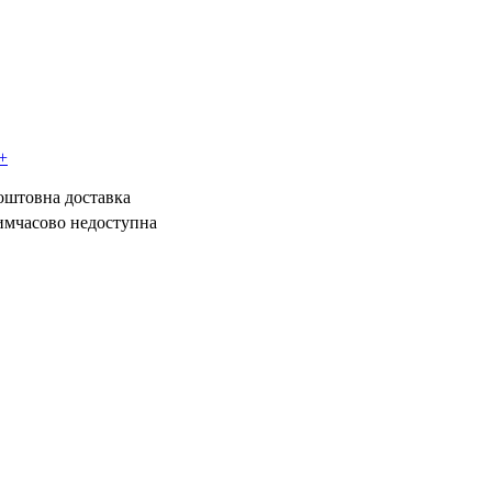
3+
коштовна доставка
имчасово недоступна