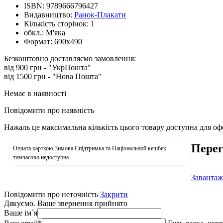
ISBN:
9789666796427
Видавництво:
Ранок-Плакати
Кількість сторінок:
1
обкл.:
М'яка
Формат:
690х490
Безкоштовно доставляємо замовлення:
від 900 грн - "УкрПошта"
від 1500 грн - "Нова Пошта"
Немає в наявності
Повідомити про наявність
Нажаль це максимальна кількість цього товару доступна для о
Перег
Оплата карткою Зимова Єпідтримка та Національний кешбек
тимчасово недоступна
Завантаж
Повідомити про неточність
Закрити
Дякуємо. Ваше звернення прийнято
Ваше ім`я