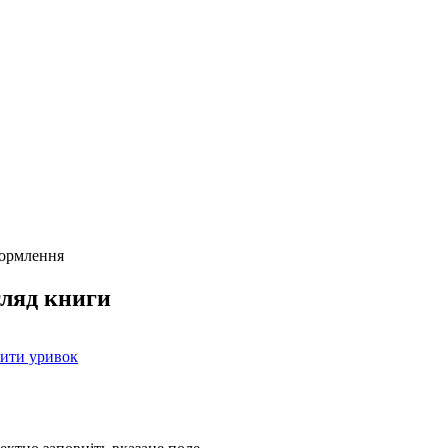
формлення
ляд книги
ити уривок