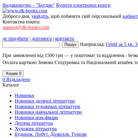
Видавництво – "Богдан"
Купити електронні книги
Доброго дня,
увійдіть
, щоб побачити свій персональний
кабінет
Контактна пошта:
support@dk-books.com
де придбати
|
допомога
|
контакти
Наприклад:
Геній за 5 хв. 
При замовленні від 1500 грн — у поштомат та відділення - без
Оплата карткою Зимова Єпідтримка та Національний кешбек т
Кошик
0
0
Відкладено
Каталог
Новинки
Новинки дитячої літератури
Новинки художньої літератури
Новинки навчальної літератури
Новинки нон-фікшн
Дитяча література
Художня література
Будинок. Побут. Дозвілля. Туризм