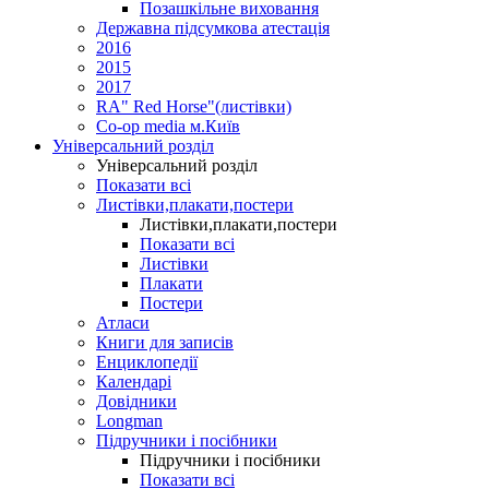
Позашкільне виховання
Державна підсумкова атестація
2016
2015
2017
RA" Red Horse"(листівки)
Co-op media м.Київ
Універсальний розділ
Універсальний розділ
Показати всі
Листівки,плакати,постери
Листівки,плакати,постери
Показати всі
Листівки
Плакати
Постери
Атласи
Книги для записів
Енциклопедії
Календарі
Довідники
Longman
Підручники і посібники
Підручники і посібники
Показати всі