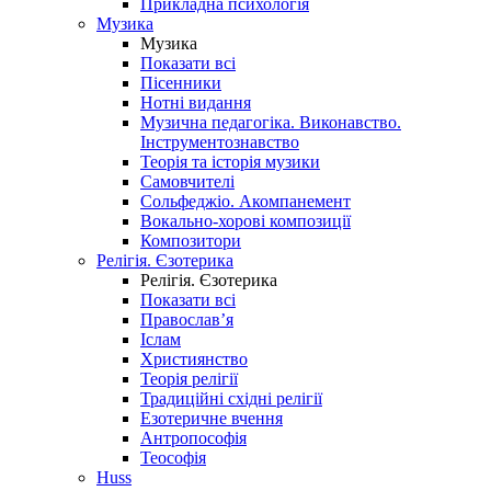
Прикладна психологія
Музика
Музика
Показати всі
Пісенники
Нотні видання
Музична педагогіка. Виконавство.
Інструментознавство
Теорія та історія музики
Самовчителі
Сольфеджіо. Акомпанемент
Вокально-хорові композиції
Композитори
Релігія. Єзотерика
Релігія. Єзотерика
Показати всі
Православ’я
Іслам
Християнство
Теорія релігії
Традиційні східні релігії
Езотеричне вчення
Антропософія
Теософія
Huss