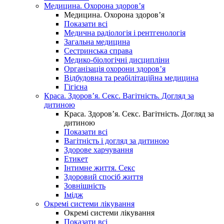
Медицина. Охорона здоров’я
Медицина. Охорона здоров’я
Показати всі
Медична радіологія і рентгенологія
Загальна медицина
Сестринська справа
Медико-біологічні дисципліни
Організація охорони здоров’я
Відбудовна та реабілітаційна медицина
Гігієна
Краса. Здоров’я. Секс. Вагітність. Догляд за
дитиною
Краса. Здоров’я. Секс. Вагітність. Догляд за
дитиною
Показати всі
Вагітність і догляд за дитиною
Здорове харчування
Етикет
Інтимне життя. Секс
Здоровий спосіб життя
Зовнішність
Імідж
Окремі системи лікування
Окремі системи лікування
Показати всі