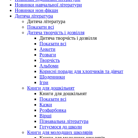
Новинки навчальної літератури
Новинки нон-фікшн
Дитяча література
Дитяча література
Показати всі
Дитяча творчість і дозвілля
Дитяча творчість і дозвілля
Показати всі
Анкети
Розваги
Творчість
Альбоми
Корисні поради для хлопчиків та дівчат
Щоденники
Ігри
Книги для дошкільнят
Книги для дошкільнят
Показати всі
Казки
Розфарбовка
Вірші
Пізнавальна література
Готуємося до школи
Книги для молодших школярів
Книги для молодших школярів