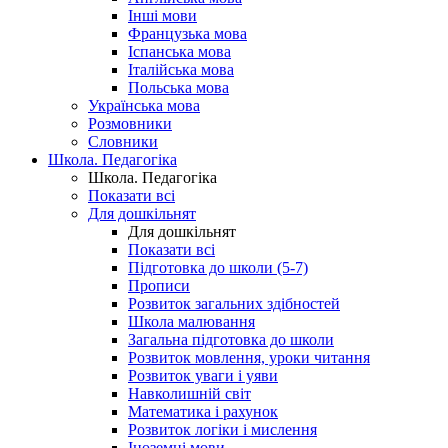
Інші мови
Французька мова
Іспанська мова
Італійська мова
Польська мова
Українська мова
Розмовники
Словники
Школа. Педагогіка
Школа. Педагогіка
Показати всі
Для дошкільнят
Для дошкільнят
Показати всі
Підготовка до школи (5-7)
Прописи
Розвиток загальних здібностей
Школа малювання
Загальна підготовка до школи
Розвиток мовлення, уроки читання
Розвиток уваги і уяви
Навколишній світ
Математика і рахунок
Розвиток логіки і мислення
Іноземні мови