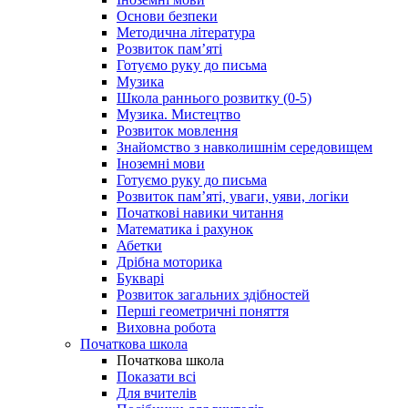
Основи безпеки
Методична література
Розвиток пам’яті
Готуємо руку до письма
Музика
Школа раннього розвитку (0-5)
Музика. Мистецтво
Розвиток мовлення
Знайомство з навколишнім середовищем
Іноземні мови
Готуємо руку до письма
Розвиток пам’яті, уваги, уяви, логіки
Початкові навики читання
Математика і рахунок
Абетки
Дрібна моторика
Букварі
Розвиток загальних здібностей
Перші геометричні поняття
Виховна робота
Початкова школа
Початкова школа
Показати всі
Для вчителів