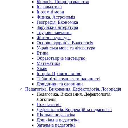
Біологія. Природознавство
Інформатика
Іноземні мови
Фізика. Астрономія
Географія. Економіка
Зарубіжна література
Трудове навчання
Фізична культура
Основи здоров’я. Валеологія
Українська мова та література
Етика
Образотворче мистецтво
Математика
Хімія
Історія. Правознавство
Таблиці та комплекти наочності
Довідники та словники
Педагогіка. Виховання. Дефектологія. Логопедія
Педагогіка. Виховання. Дефектологія.
Логопедія
Показати всі
Дефектологія. Коррекційна педагогіка
Шкільна педагогіка
Дошкільна педагогіка
Загальна педагогіка