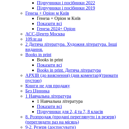
Підручники і посібники 2022
Підручники і посібники 2019
Генеза + Оріон м Київ
Генеза + Оріон м Київ
Показати всі
Генеза 2024+ Оріон
АСС-Центр Москва
109.te.ua
2 Дитяча література. Художня література. Інші
видання.
Books in print
Books in print
Показати всі
Books in print. Дитяча література
АРХІВ (до вияснення) (див коментар)(тримати
пустою)
Книги не для продажу
Без Цінника
1 Навчальна література
1 Навчальна література
Показати всі
Підручники для 2, 4 та 7, 8 класів
8. Розпродаж (продані переглянути і в резерв)
(переглядати раз на місяць)
9-2. Резерв (досписувати)