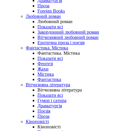
Драматургія
Проза
Foreign Books
Любовний роман
Любовний роман
Показати всі
Закордонний любовний роман
Вітчизняний любовний роман
Еротична проза і поезія
Фантастика. Містика
Фантастика. Містика
Показати всі
Фентезі
Жахи
Містика
Фантастика
Вітчизняна література
Вітчизняна література
Показати всі
Гумор і сатира
Драматургія
Поезія
Проза
Кіноповісті
Кіноповісті