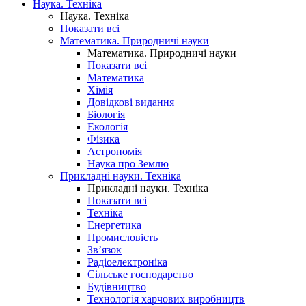
Наука. Техніка
Наука. Техніка
Показати всі
Математика. Природничі науки
Математика. Природничі науки
Показати всі
Математика
Хімія
Довідкові видання
Біологія
Екологія
Фізика
Астрономія
Наука про Землю
Прикладні науки. Техніка
Прикладні науки. Техніка
Показати всі
Техніка
Енергетика
Промисловість
Зв’язок
Радіоелектроніка
Сільське господарство
Будівництво
Технологія харчових виробництв