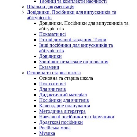
Таблиці та комплекти наочності
Шкільна документація
Довідники. Посібники для випускників та
абітурієнтів
Довідники. Посібники для випускників та
абітурієнтів
Показати всі
Готові домашні завдання. Твори
Інші посібники для випускників та
абітурієнтів
Довідники
Зовнішнє незалежне оцінювання
Екзамени
Основна та старша школа
Основна та старша школа
Показати всі
Для вчителів
Дидактичний матеріал
Посібники для вчителів
Календарне планування
Методична література
Навчальні посібники та підручники
Додаткові посібники
Російська мова
Музика