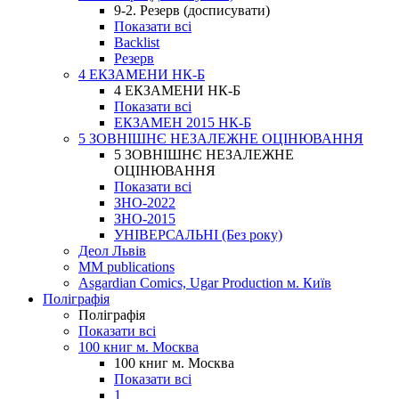
9-2. Резерв (досписувати)
Показати всі
Backlist
Резерв
4 ЕКЗАМЕНИ НК-Б
4 ЕКЗАМЕНИ НК-Б
Показати всі
ЕКЗАМЕН 2015 НК-Б
5 ЗОВНІШНЄ НЕЗАЛЕЖНЕ ОЦІНЮВАННЯ
5 ЗОВНІШНЄ НЕЗАЛЕЖНЕ
ОЦІНЮВАННЯ
Показати всі
ЗНО-2022
ЗНО-2015
УНІВЕРСАЛЬНІ (Без року)
Деол Львів
MM publications
Asgardian Comics, Ugar Production м. Київ
Поліграфія
Поліграфія
Показати всі
100 книг м. Москва
100 книг м. Москва
Показати всі
1