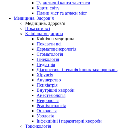
Туристичні карти та атласи
Карти світу
Плани міст та атласи міст
Медицина. Здоров’я
Медицина. Здоров’я
Показати всі
Клінічна медицина
Клінічна медицина
Показати всі
Дерматовенерологія
Стоматологія
Гінекологія
Педіатрія
Діагностика і терапія інших захворювань
Хірургія
Акушерство
Психіатрія
Внутрішні хвороби
Анестезіологія
Неврологія
Реаніматологія
Онкологія
Урологія
Інфекційні і паразитарні хвороби
Токсикологія