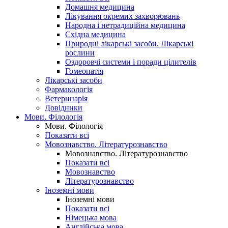
Домашня медицина
Лікування окремих захворювань
Народна і нетрадиційна медицина
Східна медицина
Природні лікарські засоби. Лікарські
рослини
Оздоровчі системи і поради цілителів
Гомеопатія
Лікарські засоби
Фармакологія
Ветеринарія
Довідники
Мови. Філологія
Мови. Філологія
Показати всі
Мовознавство. Літературознавство
Мовознавство. Літературознавство
Показати всі
Мовознавство
Літературознавство
Іноземні мови
Іноземні мови
Показати всі
Німецька мова
Англійська мова