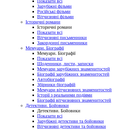
Показати всі
Зарубіжні фільми
Російські фільми
Вітчизняні фільми
Історичні романи
Історичні романи
Показати всі
Вітчизняні письменники
Закордонні письменники
Мемуари. Біографії
Мемуари. Біографії
Показати всі
Щоденники, листи, записки
Мемуари зарубіжних знаменитостей
Біографії зарубіжних знаменитостей
Автобіографії
Збірники біографій
Мемуари вітчизняних знаменитостей
Історії з реальними подіями
Біографії вітчизняних знаменитостей
Детективи. Бойовики
Детективи. Бойовики
Показати всі
Зарубіжні детективи та бойовики
Вітчизняні детективи та бойовики