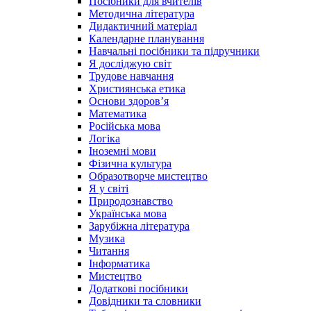
Посібники для вчителів
Методична література
Дидактичний матеріал
Календарне планування
Навчальні посібники та підручники
Я досліджую світ
Трудове навчання
Християнська етика
Основи здоров’я
Математика
Російська мова
Логіка
Іноземні мови
Фізична культура
Образотворче мистецтво
Я у світі
Природознавство
Українська мова
Зарубіжна література
Музика
Читання
Інформатика
Мистецтво
Додаткові посібники
Довідники та словники