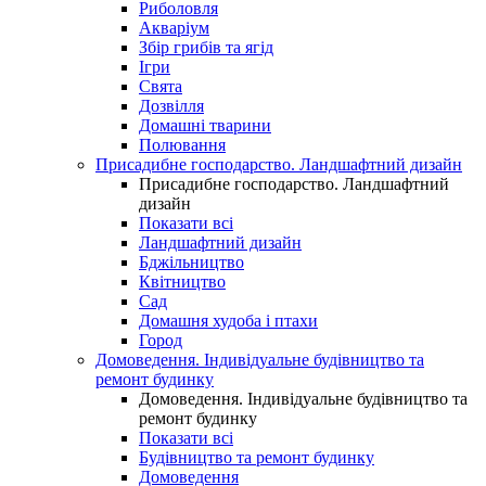
Риболовля
Акваріум
Збір грибів та ягід
Ігри
Свята
Дозвілля
Домашні тварини
Полювання
Присадибне господарство. Ландшафтний дизайн
Присадибне господарство. Ландшафтний
дизайн
Показати всі
Ландшафтний дизайн
Бджільництво
Квітництво
Сад
Домашня худоба і птахи
Город
Домоведення. Індивідуальне будівництво та
ремонт будинку
Домоведення. Індивідуальне будівництво та
ремонт будинку
Показати всі
Будівництво та ремонт будинку
Домоведення