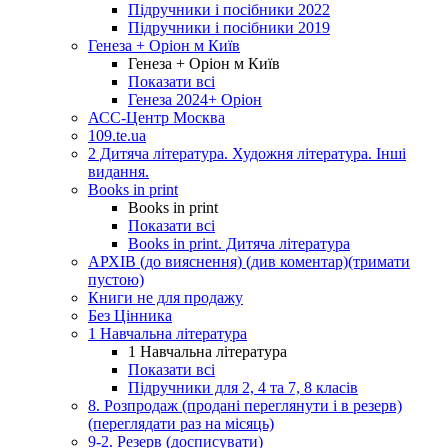
Підручники і посібники 2022
Підручники і посібники 2019
Генеза + Оріон м Київ
Генеза + Оріон м Київ
Показати всі
Генеза 2024+ Оріон
АСС-Центр Москва
109.te.ua
2 Дитяча література. Художня література. Інші
видання.
Books in print
Books in print
Показати всі
Books in print. Дитяча література
АРХІВ (до вияснення) (див коментар)(тримати
пустою)
Книги не для продажу
Без Цінника
1 Навчальна література
1 Навчальна література
Показати всі
Підручники для 2, 4 та 7, 8 класів
8. Розпродаж (продані переглянути і в резерв)
(переглядати раз на місяць)
9-2. Резерв (досписувати)