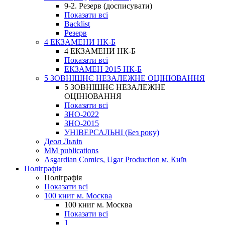
9-2. Резерв (досписувати)
Показати всі
Backlist
Резерв
4 ЕКЗАМЕНИ НК-Б
4 ЕКЗАМЕНИ НК-Б
Показати всі
ЕКЗАМЕН 2015 НК-Б
5 ЗОВНІШНЄ НЕЗАЛЕЖНЕ ОЦІНЮВАННЯ
5 ЗОВНІШНЄ НЕЗАЛЕЖНЕ
ОЦІНЮВАННЯ
Показати всі
ЗНО-2022
ЗНО-2015
УНІВЕРСАЛЬНІ (Без року)
Деол Львів
MM publications
Asgardian Comics, Ugar Production м. Київ
Поліграфія
Поліграфія
Показати всі
100 книг м. Москва
100 книг м. Москва
Показати всі
1