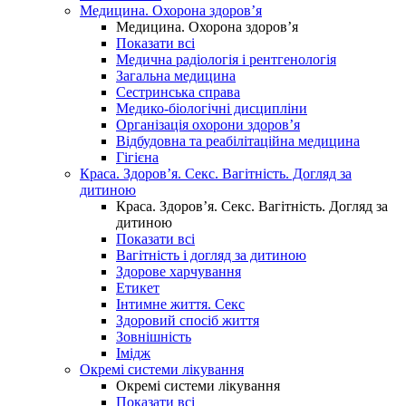
Медицина. Охорона здоров’я
Медицина. Охорона здоров’я
Показати всі
Медична радіологія і рентгенологія
Загальна медицина
Сестринська справа
Медико-біологічні дисципліни
Організація охорони здоров’я
Відбудовна та реабілітаційна медицина
Гігієна
Краса. Здоров’я. Секс. Вагітність. Догляд за
дитиною
Краса. Здоров’я. Секс. Вагітність. Догляд за
дитиною
Показати всі
Вагітність і догляд за дитиною
Здорове харчування
Етикет
Інтимне життя. Секс
Здоровий спосіб життя
Зовнішність
Імідж
Окремі системи лікування
Окремі системи лікування
Показати всі