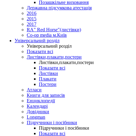
Позашкільне виховання
Державна підсумкова атестація
2016
2015
2017
RA" Red Horse"(листівки)
Co-op media м.Київ
Універсальний розділ
Універсальний розділ
Показати всі
Листівки,плакати,постери
Листівки,плакати,постери
Показати всі
Листівки
Плакати
Постери
Атласи
Книги для записів
Енциклопедії
Календарі
Довідники
Longman
Підручники і посібники
Підручники і посібники
Показати всі