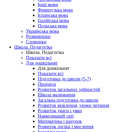
Інші мови
Французька мова
Іспанська мова
Італійська мова
Польська мова
Українська мова
Розмовники
Словники
Школа. Педагогіка
Школа. Педагогіка
Показати всі
Для дошкільнят
Для дошкільнят
Показати всі
Підготовка до школи (5-7)
Прописи
Розвиток загальних здібностей
Школа малювання
Загальна підготовка до школи
Розвиток мовлення, уроки читання
Розвиток уваги і уяви
Навколишній світ
Математика і рахунок
Розвиток логіки і мислення
Іноземні мови