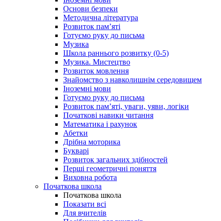
Основи безпеки
Методична література
Розвиток пам’яті
Готуємо руку до письма
Музика
Школа раннього розвитку (0-5)
Музика. Мистецтво
Розвиток мовлення
Знайомство з навколишнім середовищем
Іноземні мови
Готуємо руку до письма
Розвиток пам’яті, уваги, уяви, логіки
Початкові навики читання
Математика і рахунок
Абетки
Дрібна моторика
Букварі
Розвиток загальних здібностей
Перші геометричні поняття
Виховна робота
Початкова школа
Початкова школа
Показати всі
Для вчителів