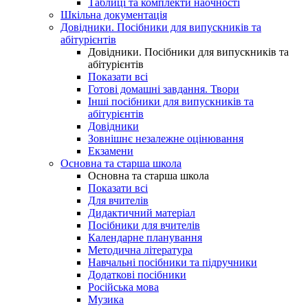
Таблиці та комплекти наочності
Шкільна документація
Довідники. Посібники для випускників та
абітурієнтів
Довідники. Посібники для випускників та
абітурієнтів
Показати всі
Готові домашні завдання. Твори
Інші посібники для випускників та
абітурієнтів
Довідники
Зовнішнє незалежне оцінювання
Екзамени
Основна та старша школа
Основна та старша школа
Показати всі
Для вчителів
Дидактичний матеріал
Посібники для вчителів
Календарне планування
Методична література
Навчальні посібники та підручники
Додаткові посібники
Російська мова
Музика