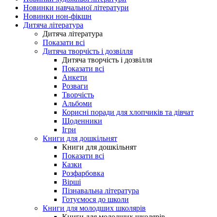
Новинки навчальної літератури
Новинки нон-фікшн
Дитяча література
Дитяча література
Показати всі
Дитяча творчість і дозвілля
Дитяча творчість і дозвілля
Показати всі
Анкети
Розваги
Творчість
Альбоми
Корисні поради для хлопчиків та дівчат
Щоденники
Ігри
Книги для дошкільнят
Книги для дошкільнят
Показати всі
Казки
Розфарбовка
Вірші
Пізнавальна література
Готуємося до школи
Книги для молодших школярів
Книги для молодших школярів