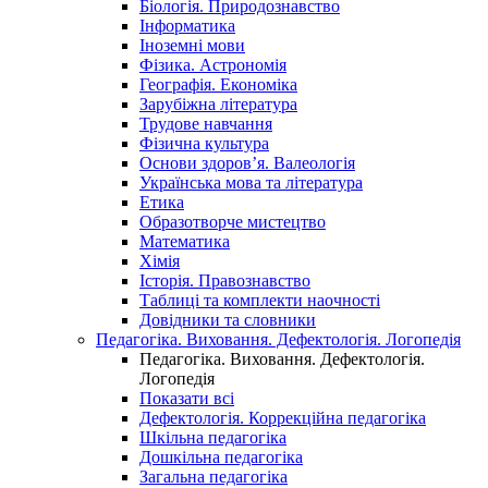
Біологія. Природознавство
Інформатика
Іноземні мови
Фізика. Астрономія
Географія. Економіка
Зарубіжна література
Трудове навчання
Фізична культура
Основи здоров’я. Валеологія
Українська мова та література
Етика
Образотворче мистецтво
Математика
Хімія
Історія. Правознавство
Таблиці та комплекти наочності
Довідники та словники
Педагогіка. Виховання. Дефектологія. Логопедія
Педагогіка. Виховання. Дефектологія.
Логопедія
Показати всі
Дефектологія. Коррекційна педагогіка
Шкільна педагогіка
Дошкільна педагогіка
Загальна педагогіка