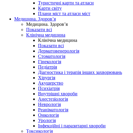
Туристичні карти та атласи
Карти світу
Плани міст та атласи міст
Медицина. Здоров’я
Медицина. Здоров’я
Показати всі
Клінічна медицина
Клінічна медицина
Показати всі
Дерматовенерологія
Стоматологія
Гінекологія
Педіатрія
Діагностика і терапія інших захворювань
Хірургія
Акушерство
Психіатрія
Внутрішні хвороби
Анестезіологія
Неврологія
Реаніматологія
Онкологія
Урологія
Інфекційні і паразитарні хвороби
Токсикологія