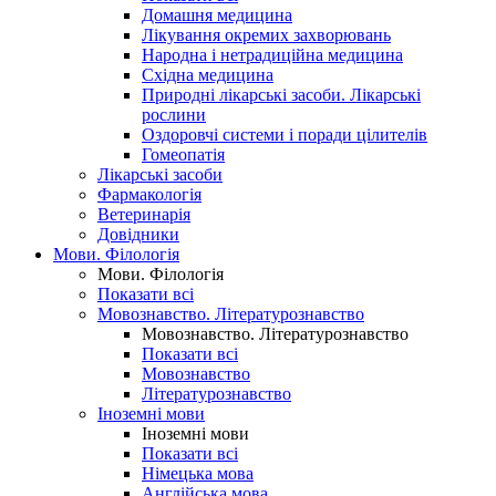
Домашня медицина
Лікування окремих захворювань
Народна і нетрадиційна медицина
Східна медицина
Природні лікарські засоби. Лікарські
рослини
Оздоровчі системи і поради цілителів
Гомеопатія
Лікарські засоби
Фармакологія
Ветеринарія
Довідники
Мови. Філологія
Мови. Філологія
Показати всі
Мовознавство. Літературознавство
Мовознавство. Літературознавство
Показати всі
Мовознавство
Літературознавство
Іноземні мови
Іноземні мови
Показати всі
Німецька мова
Англійська мова