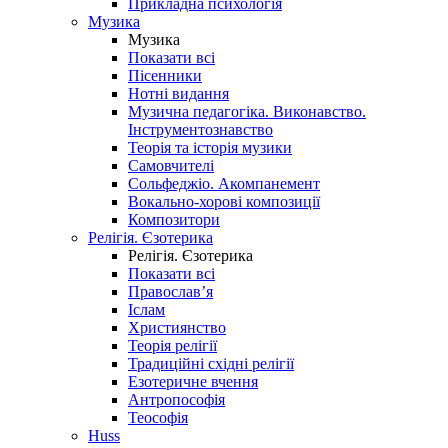
Прикладна психологія
Музика
Музика
Показати всі
Пісенники
Нотні видання
Музична педагогіка. Виконавство.
Інструментознавство
Теорія та історія музики
Самовчителі
Сольфеджіо. Акомпанемент
Вокально-хорові композиції
Композитори
Релігія. Єзотерика
Релігія. Єзотерика
Показати всі
Православ’я
Іслам
Християнство
Теорія релігії
Традиційні східні релігії
Езотеричне вчення
Антропософія
Теософія
Huss