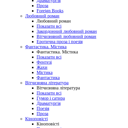
Драматургія
Проза
Foreign Books
Любовний роман
Любовний роман
Показати всі
Закордонний любовний роман
Вітчизняний любовний роман
Еротична проза і поезія
Фантастика. Містика
Фантастика. Містика
Показати всі
Фентезі
Жахи
Містика
Фантастика
Вітчизняна література
Вітчизняна література
Показати всі
Гумор і сатира
Драматургія
Поезія
Проза
Кіноповісті
Кіноповісті