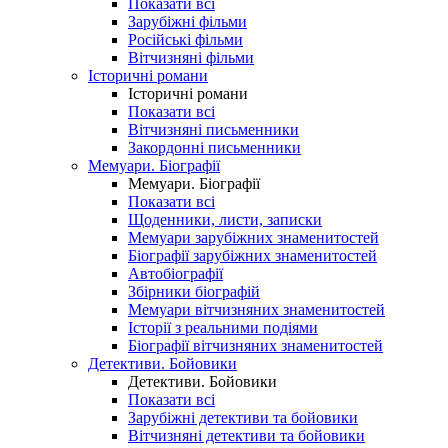
Показати всі
Зарубіжні фільми
Російські фільми
Вітчизняні фільми
Історичні романи
Історичні романи
Показати всі
Вітчизняні письменники
Закордонні письменники
Мемуари. Біографії
Мемуари. Біографії
Показати всі
Щоденники, листи, записки
Мемуари зарубіжних знаменитостей
Біографії зарубіжних знаменитостей
Автобіографії
Збірники біографій
Мемуари вітчизняних знаменитостей
Історії з реальними подіями
Біографії вітчизняних знаменитостей
Детективи. Бойовики
Детективи. Бойовики
Показати всі
Зарубіжні детективи та бойовики
Вітчизняні детективи та бойовики