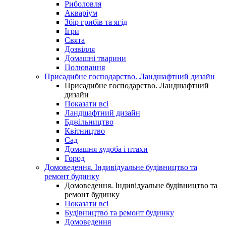
Риболовля
Акваріум
Збір грибів та ягід
Ігри
Свята
Дозвілля
Домашні тварини
Полювання
Присадибне господарство. Ландшафтний дизайн
Присадибне господарство. Ландшафтний
дизайн
Показати всі
Ландшафтний дизайн
Бджільництво
Квітництво
Сад
Домашня худоба і птахи
Город
Домоведення. Індивідуальне будівництво та
ремонт будинку
Домоведення. Індивідуальне будівництво та
ремонт будинку
Показати всі
Будівництво та ремонт будинку
Домоведення