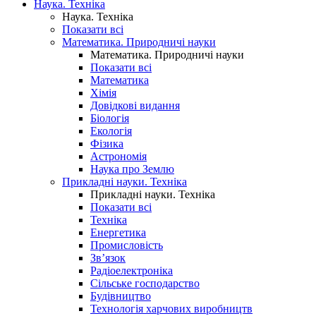
Наука. Техніка
Наука. Техніка
Показати всі
Математика. Природничі науки
Математика. Природничі науки
Показати всі
Математика
Хімія
Довідкові видання
Біологія
Екологія
Фізика
Астрономія
Наука про Землю
Прикладні науки. Техніка
Прикладні науки. Техніка
Показати всі
Техніка
Енергетика
Промисловість
Зв’язок
Радіоелектроніка
Сільське господарство
Будівництво
Технологія харчових виробництв