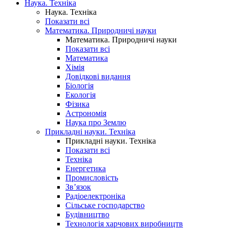
Наука. Техніка
Наука. Техніка
Показати всі
Математика. Природничі науки
Математика. Природничі науки
Показати всі
Математика
Хімія
Довідкові видання
Біологія
Екологія
Фізика
Астрономія
Наука про Землю
Прикладні науки. Техніка
Прикладні науки. Техніка
Показати всі
Техніка
Енергетика
Промисловість
Зв’язок
Радіоелектроніка
Сільське господарство
Будівництво
Технологія харчових виробництв