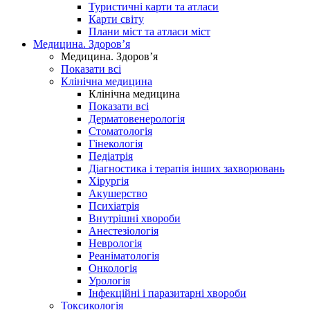
Туристичні карти та атласи
Карти світу
Плани міст та атласи міст
Медицина. Здоров’я
Медицина. Здоров’я
Показати всі
Клінічна медицина
Клінічна медицина
Показати всі
Дерматовенерологія
Стоматологія
Гінекологія
Педіатрія
Діагностика і терапія інших захворювань
Хірургія
Акушерство
Психіатрія
Внутрішні хвороби
Анестезіологія
Неврологія
Реаніматологія
Онкологія
Урологія
Інфекційні і паразитарні хвороби
Токсикологія