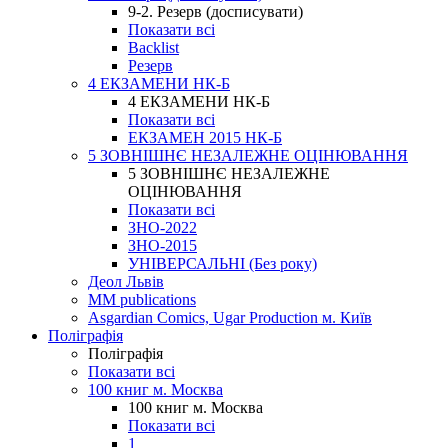
9-2. Резерв (досписувати)
Показати всі
Backlist
Резерв
4 ЕКЗАМЕНИ НК-Б
4 ЕКЗАМЕНИ НК-Б
Показати всі
ЕКЗАМЕН 2015 НК-Б
5 ЗОВНІШНЄ НЕЗАЛЕЖНЕ ОЦІНЮВАННЯ
5 ЗОВНІШНЄ НЕЗАЛЕЖНЕ
ОЦІНЮВАННЯ
Показати всі
ЗНО-2022
ЗНО-2015
УНІВЕРСАЛЬНІ (Без року)
Деол Львів
MM publications
Asgardian Comics, Ugar Production м. Київ
Поліграфія
Поліграфія
Показати всі
100 книг м. Москва
100 книг м. Москва
Показати всі
1