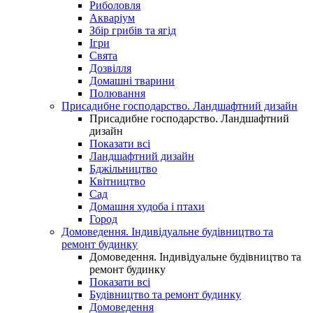
Риболовля
Акваріум
Збір грибів та ягід
Ігри
Свята
Дозвілля
Домашні тварини
Полювання
Присадибне господарство. Ландшафтний дизайн
Присадибне господарство. Ландшафтний
дизайн
Показати всі
Ландшафтний дизайн
Бджільництво
Квітництво
Сад
Домашня худоба і птахи
Город
Домоведення. Індивідуальне будівництво та
ремонт будинку
Домоведення. Індивідуальне будівництво та
ремонт будинку
Показати всі
Будівництво та ремонт будинку
Домоведення