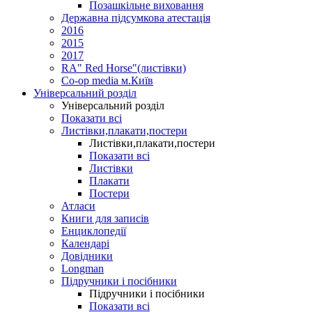
Позашкільне виховання
Державна підсумкова атестація
2016
2015
2017
RA" Red Horse"(листівки)
Co-op media м.Київ
Універсальний розділ
Універсальний розділ
Показати всі
Листівки,плакати,постери
Листівки,плакати,постери
Показати всі
Листівки
Плакати
Постери
Атласи
Книги для записів
Енциклопедії
Календарі
Довідники
Longman
Підручники і посібники
Підручники і посібники
Показати всі