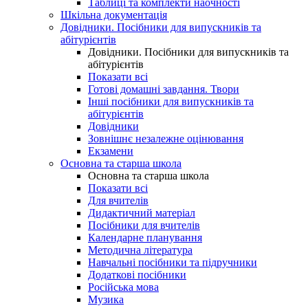
Таблиці та комплекти наочності
Шкільна документація
Довідники. Посібники для випускників та
абітурієнтів
Довідники. Посібники для випускників та
абітурієнтів
Показати всі
Готові домашні завдання. Твори
Інші посібники для випускників та
абітурієнтів
Довідники
Зовнішнє незалежне оцінювання
Екзамени
Основна та старша школа
Основна та старша школа
Показати всі
Для вчителів
Дидактичний матеріал
Посібники для вчителів
Календарне планування
Методична література
Навчальні посібники та підручники
Додаткові посібники
Російська мова
Музика