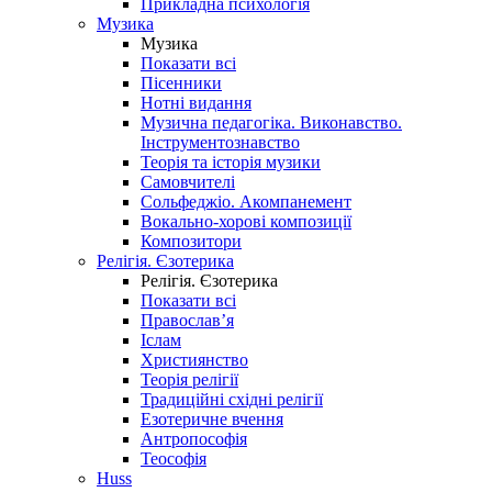
Прикладна психологія
Музика
Музика
Показати всі
Пісенники
Нотні видання
Музична педагогіка. Виконавство.
Інструментознавство
Теорія та історія музики
Самовчителі
Сольфеджіо. Акомпанемент
Вокально-хорові композиції
Композитори
Релігія. Єзотерика
Релігія. Єзотерика
Показати всі
Православ’я
Іслам
Християнство
Теорія релігії
Традиційні східні релігії
Езотеричне вчення
Антропософія
Теософія
Huss