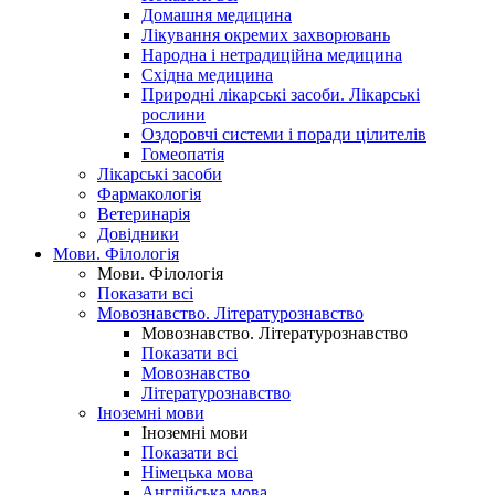
Домашня медицина
Лікування окремих захворювань
Народна і нетрадиційна медицина
Східна медицина
Природні лікарські засоби. Лікарські
рослини
Оздоровчі системи і поради цілителів
Гомеопатія
Лікарські засоби
Фармакологія
Ветеринарія
Довідники
Мови. Філологія
Мови. Філологія
Показати всі
Мовознавство. Літературознавство
Мовознавство. Літературознавство
Показати всі
Мовознавство
Літературознавство
Іноземні мови
Іноземні мови
Показати всі
Німецька мова
Англійська мова