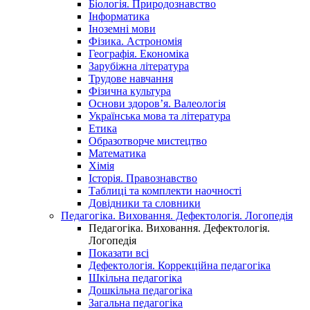
Біологія. Природознавство
Інформатика
Іноземні мови
Фізика. Астрономія
Географія. Економіка
Зарубіжна література
Трудове навчання
Фізична культура
Основи здоров’я. Валеологія
Українська мова та література
Етика
Образотворче мистецтво
Математика
Хімія
Історія. Правознавство
Таблиці та комплекти наочності
Довідники та словники
Педагогіка. Виховання. Дефектологія. Логопедія
Педагогіка. Виховання. Дефектологія.
Логопедія
Показати всі
Дефектологія. Коррекційна педагогіка
Шкільна педагогіка
Дошкільна педагогіка
Загальна педагогіка