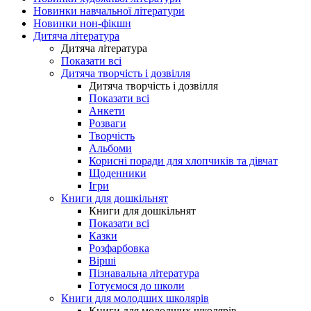
Новинки навчальної літератури
Новинки нон-фікшн
Дитяча література
Дитяча література
Показати всі
Дитяча творчість і дозвілля
Дитяча творчість і дозвілля
Показати всі
Анкети
Розваги
Творчість
Альбоми
Корисні поради для хлопчиків та дівчат
Щоденники
Ігри
Книги для дошкільнят
Книги для дошкільнят
Показати всі
Казки
Розфарбовка
Вірші
Пізнавальна література
Готуємося до школи
Книги для молодших школярів
Книги для молодших школярів