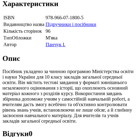
Характеристики
ISBN
978-966-07-1800-5
Видавництво назва
Підручники і посібники
Кількість сторінок
96
ТипОбложки
М'яка
Автор
Панчук І.
Опис
Посібник укладено за чинною програмою Міністерства освіти
і науки України для 10 класу закладів загальної середньої
освіти. Він містить тестові завдання у форматі зовнішнього
незалежного оцінювання з історії, що охоплюють основний
матеріал кожного з розділів курсу. Використання завдань
збірника допоможе учням у самостійній навчальній роботі, а
вчителям дасть змогу всебічно та об'єктивно контролювати
рівень знань учнів, встановлюючи не лише обсяг, а й глибину
засвоєння навчального матеріалу. Для вчителів та учнів
закладів загальної середньої освіти.
Відгуки
0