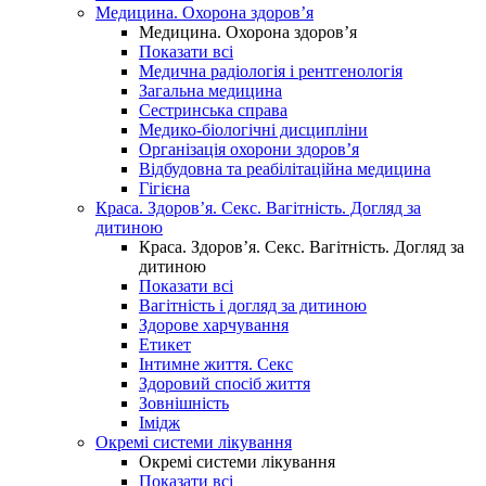
Медицина. Охорона здоров’я
Медицина. Охорона здоров’я
Показати всі
Медична радіологія і рентгенологія
Загальна медицина
Сестринська справа
Медико-біологічні дисципліни
Організація охорони здоров’я
Відбудовна та реабілітаційна медицина
Гігієна
Краса. Здоров’я. Секс. Вагітність. Догляд за
дитиною
Краса. Здоров’я. Секс. Вагітність. Догляд за
дитиною
Показати всі
Вагітність і догляд за дитиною
Здорове харчування
Етикет
Інтимне життя. Секс
Здоровий спосіб життя
Зовнішність
Імідж
Окремі системи лікування
Окремі системи лікування
Показати всі