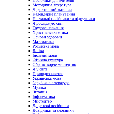
Посібники для вчителів
Методична література
Дидактичний матеріал
Календарне планування
Навчальні посібники та підручники
Я досліджую світ
Трудове навчання
Християнська етика
Основи здоров’я
Математика
Російська мова
Логіка
Іноземні мови
Фізична культура
Образотворче мистецтво
Я у світі
Природознавство
Українська мова
Зарубіжна література
Музика
Читання
Інформатика
Мистецтво
Додаткові посібники
Довідники та словники