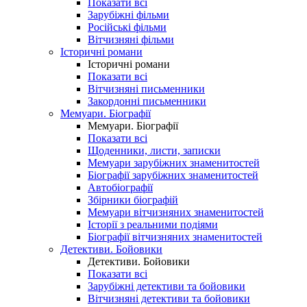
Показати всі
Зарубіжні фільми
Російські фільми
Вітчизняні фільми
Історичні романи
Історичні романи
Показати всі
Вітчизняні письменники
Закордонні письменники
Мемуари. Біографії
Мемуари. Біографії
Показати всі
Щоденники, листи, записки
Мемуари зарубіжних знаменитостей
Біографії зарубіжних знаменитостей
Автобіографії
Збірники біографій
Мемуари вітчизняних знаменитостей
Історії з реальними подіями
Біографії вітчизняних знаменитостей
Детективи. Бойовики
Детективи. Бойовики
Показати всі
Зарубіжні детективи та бойовики
Вітчизняні детективи та бойовики