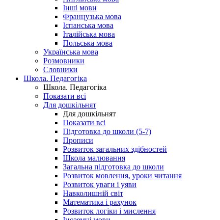
Інші мови
Французька мова
Іспанська мова
Італійська мова
Польська мова
Українська мова
Розмовники
Словники
Школа. Педагогіка
Школа. Педагогіка
Показати всі
Для дошкільнят
Для дошкільнят
Показати всі
Підготовка до школи (5-7)
Прописи
Розвиток загальних здібностей
Школа малювання
Загальна підготовка до школи
Розвиток мовлення, уроки читання
Розвиток уваги і уяви
Навколишній світ
Математика і рахунок
Розвиток логіки і мислення
Іноземні мови