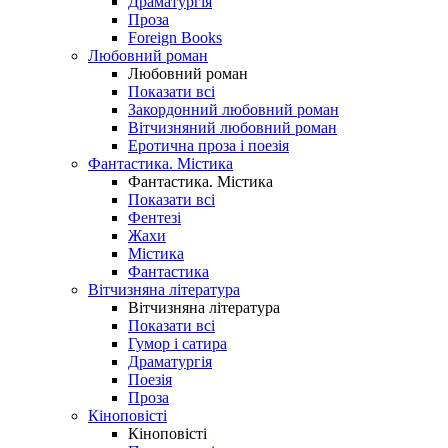
Драматургія
Проза
Foreign Books
Любовний роман
Любовний роман
Показати всі
Закордонний любовний роман
Вітчизняний любовний роман
Еротична проза і поезія
Фантастика. Містика
Фантастика. Містика
Показати всі
Фентезі
Жахи
Містика
Фантастика
Вітчизняна література
Вітчизняна література
Показати всі
Гумор і сатира
Драматургія
Поезія
Проза
Кіноповісті
Кіноповісті