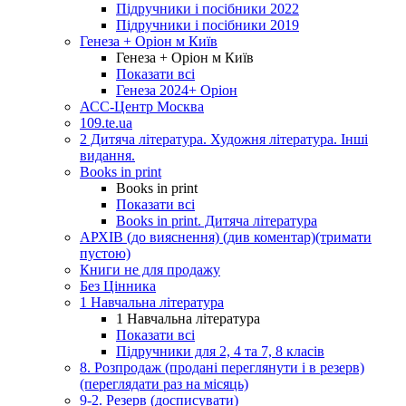
Підручники і посібники 2022
Підручники і посібники 2019
Генеза + Оріон м Київ
Генеза + Оріон м Київ
Показати всі
Генеза 2024+ Оріон
АСС-Центр Москва
109.te.ua
2 Дитяча література. Художня література. Інші
видання.
Books in print
Books in print
Показати всі
Books in print. Дитяча література
АРХІВ (до вияснення) (див коментар)(тримати
пустою)
Книги не для продажу
Без Цінника
1 Навчальна література
1 Навчальна література
Показати всі
Підручники для 2, 4 та 7, 8 класів
8. Розпродаж (продані переглянути і в резерв)
(переглядати раз на місяць)
9-2. Резерв (досписувати)