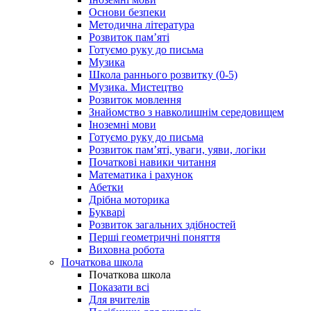
Основи безпеки
Методична література
Розвиток пам’яті
Готуємо руку до письма
Музика
Школа раннього розвитку (0-5)
Музика. Мистецтво
Розвиток мовлення
Знайомство з навколишнім середовищем
Іноземні мови
Готуємо руку до письма
Розвиток пам’яті, уваги, уяви, логіки
Початкові навики читання
Математика і рахунок
Абетки
Дрібна моторика
Букварі
Розвиток загальних здібностей
Перші геометричні поняття
Виховна робота
Початкова школа
Початкова школа
Показати всі
Для вчителів