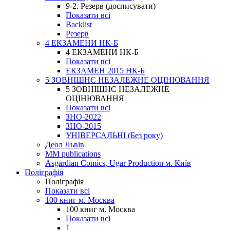
9-2. Резерв (досписувати)
Показати всі
Backlist
Резерв
4 ЕКЗАМЕНИ НК-Б
4 ЕКЗАМЕНИ НК-Б
Показати всі
ЕКЗАМЕН 2015 НК-Б
5 ЗОВНІШНЄ НЕЗАЛЕЖНЕ ОЦІНЮВАННЯ
5 ЗОВНІШНЄ НЕЗАЛЕЖНЕ
ОЦІНЮВАННЯ
Показати всі
ЗНО-2022
ЗНО-2015
УНІВЕРСАЛЬНІ (Без року)
Деол Львів
MM publications
Asgardian Comics, Ugar Production м. Київ
Поліграфія
Поліграфія
Показати всі
100 книг м. Москва
100 книг м. Москва
Показати всі
1