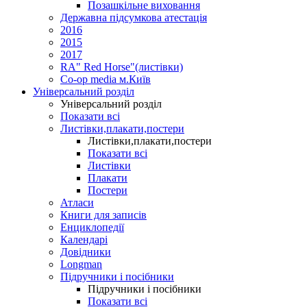
Позашкільне виховання
Державна підсумкова атестація
2016
2015
2017
RA" Red Horse"(листівки)
Co-op media м.Київ
Універсальний розділ
Універсальний розділ
Показати всі
Листівки,плакати,постери
Листівки,плакати,постери
Показати всі
Листівки
Плакати
Постери
Атласи
Книги для записів
Енциклопедії
Календарі
Довідники
Longman
Підручники і посібники
Підручники і посібники
Показати всі