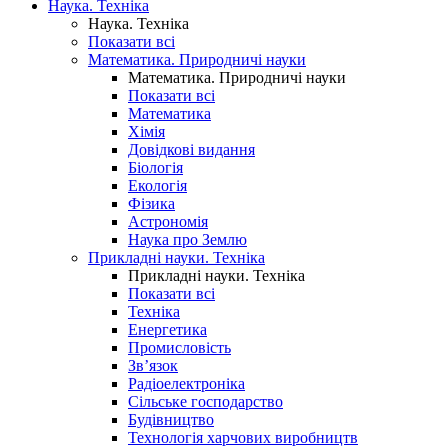
Наука. Техніка
Наука. Техніка
Показати всі
Математика. Природничі науки
Математика. Природничі науки
Показати всі
Математика
Хімія
Довідкові видання
Біологія
Екологія
Фізика
Астрономія
Наука про Землю
Прикладні науки. Техніка
Прикладні науки. Техніка
Показати всі
Техніка
Енергетика
Промисловість
Зв’язок
Радіоелектроніка
Сільське господарство
Будівництво
Технологія харчових виробництв