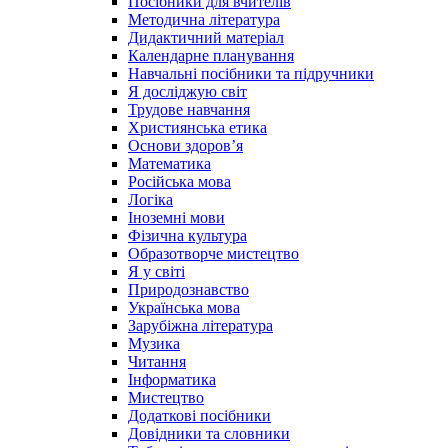
Посібники для вчителів
Методична література
Дидактичний матеріал
Календарне планування
Навчальні посібники та підручники
Я досліджую світ
Трудове навчання
Християнська етика
Основи здоров’я
Математика
Російська мова
Логіка
Іноземні мови
Фізична культура
Образотворче мистецтво
Я у світі
Природознавство
Українська мова
Зарубіжна література
Музика
Читання
Інформатика
Мистецтво
Додаткові посібники
Довідники та словники