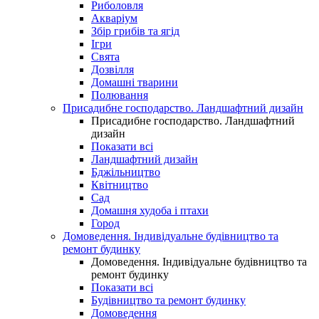
Риболовля
Акваріум
Збір грибів та ягід
Ігри
Свята
Дозвілля
Домашні тварини
Полювання
Присадибне господарство. Ландшафтний дизайн
Присадибне господарство. Ландшафтний
дизайн
Показати всі
Ландшафтний дизайн
Бджільництво
Квітництво
Сад
Домашня худоба і птахи
Город
Домоведення. Індивідуальне будівництво та
ремонт будинку
Домоведення. Індивідуальне будівництво та
ремонт будинку
Показати всі
Будівництво та ремонт будинку
Домоведення