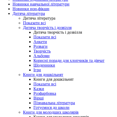
Новинки навчальної літератури
Новинки нон-фікшн
Дитяча література
Дитяча література
Показати всі
Дитяча творчість і дозвілля
Дитяча творчість і дозвілля
Показати всі
Анкети
Розваги
Творчість
Альбоми
Корисні поради для хлопчиків та дівчат
Щоденники
Ігри
Книги для дошкільнят
Книги для дошкільнят
Показати всі
Казки
Розфарбовка
Вірші
Пізнавальна література
Готуємося до школи
Книги для молодших школярів
Книги для молодших школярів