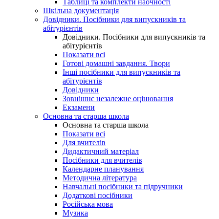
Таблиці та комплекти наочності
Шкільна документація
Довідники. Посібники для випускників та
абітурієнтів
Довідники. Посібники для випускників та
абітурієнтів
Показати всі
Готові домашні завдання. Твори
Інші посібники для випускників та
абітурієнтів
Довідники
Зовнішнє незалежне оцінювання
Екзамени
Основна та старша школа
Основна та старша школа
Показати всі
Для вчителів
Дидактичний матеріал
Посібники для вчителів
Календарне планування
Методична література
Навчальні посібники та підручники
Додаткові посібники
Російська мова
Музика