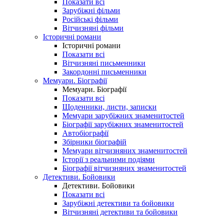
Показати всі
Зарубіжні фільми
Російські фільми
Вітчизняні фільми
Історичні романи
Історичні романи
Показати всі
Вітчизняні письменники
Закордонні письменники
Мемуари. Біографії
Мемуари. Біографії
Показати всі
Щоденники, листи, записки
Мемуари зарубіжних знаменитостей
Біографії зарубіжних знаменитостей
Автобіографії
Збірники біографій
Мемуари вітчизняних знаменитостей
Історії з реальними подіями
Біографії вітчизняних знаменитостей
Детективи. Бойовики
Детективи. Бойовики
Показати всі
Зарубіжні детективи та бойовики
Вітчизняні детективи та бойовики