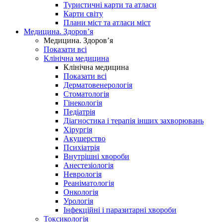
Туристичні карти та атласи
Карти світу
Плани міст та атласи міст
Медицина. Здоров’я
Медицина. Здоров’я
Показати всі
Клінічна медицина
Клінічна медицина
Показати всі
Дерматовенерологія
Стоматологія
Гінекологія
Педіатрія
Діагностика і терапія інших захворювань
Хірургія
Акушерство
Психіатрія
Внутрішні хвороби
Анестезіологія
Неврологія
Реаніматологія
Онкологія
Урологія
Інфекційні і паразитарні хвороби
Токсикологія