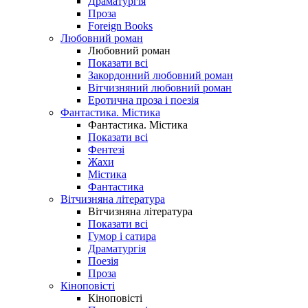
Драматургія
Проза
Foreign Books
Любовний роман
Любовний роман
Показати всі
Закордонний любовний роман
Вітчизняний любовний роман
Еротична проза і поезія
Фантастика. Містика
Фантастика. Містика
Показати всі
Фентезі
Жахи
Містика
Фантастика
Вітчизняна література
Вітчизняна література
Показати всі
Гумор і сатира
Драматургія
Поезія
Проза
Кіноповісті
Кіноповісті