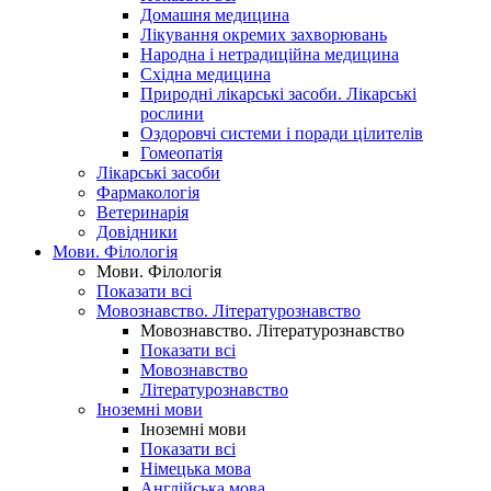
Домашня медицина
Лікування окремих захворювань
Народна і нетрадиційна медицина
Східна медицина
Природні лікарські засоби. Лікарські
рослини
Оздоровчі системи і поради цілителів
Гомеопатія
Лікарські засоби
Фармакологія
Ветеринарія
Довідники
Мови. Філологія
Мови. Філологія
Показати всі
Мовознавство. Літературознавство
Мовознавство. Літературознавство
Показати всі
Мовознавство
Літературознавство
Іноземні мови
Іноземні мови
Показати всі
Німецька мова
Англійська мова