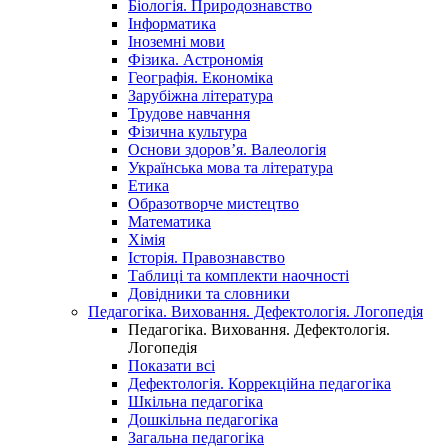
Біологія. Природознавство
Інформатика
Іноземні мови
Фізика. Астрономія
Географія. Економіка
Зарубіжна література
Трудове навчання
Фізична культура
Основи здоров’я. Валеологія
Українська мова та література
Етика
Образотворче мистецтво
Математика
Хімія
Історія. Правознавство
Таблиці та комплекти наочності
Довідники та словники
Педагогіка. Виховання. Дефектологія. Логопедія
Педагогіка. Виховання. Дефектологія.
Логопедія
Показати всі
Дефектологія. Коррекційна педагогіка
Шкільна педагогіка
Дошкільна педагогіка
Загальна педагогіка