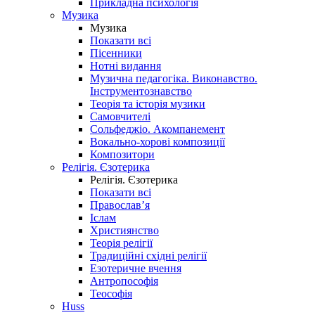
Прикладна психологія
Музика
Музика
Показати всі
Пісенники
Нотні видання
Музична педагогіка. Виконавство.
Інструментознавство
Теорія та історія музики
Самовчителі
Сольфеджіо. Акомпанемент
Вокально-хорові композиції
Композитори
Релігія. Єзотерика
Релігія. Єзотерика
Показати всі
Православ’я
Іслам
Християнство
Теорія релігії
Традиційні східні релігії
Езотеричне вчення
Антропософія
Теософія
Huss