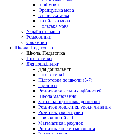
Інші мови
Французька мова
Іспанська мова
Італійська мова
Польська мова
Українська мова
Розмовники
Словники
Школа. Педагогіка
Школа. Педагогіка
Показати всі
Для дошкільнят
Для дошкільнят
Показати всі
Підготовка до школи (5-7)
Прописи
Розвиток загальних здібностей
Школа малювання
Загальна підготовка до школи
Розвиток мовлення, уроки читання
Розвиток уваги і уяви
Навколишній світ
Математика і рахунок
Розвиток логіки і мислення
Іноземні мови