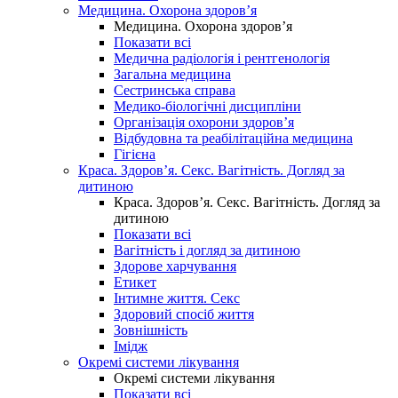
Медицина. Охорона здоров’я
Медицина. Охорона здоров’я
Показати всі
Медична радіологія і рентгенологія
Загальна медицина
Сестринська справа
Медико-біологічні дисципліни
Організація охорони здоров’я
Відбудовна та реабілітаційна медицина
Гігієна
Краса. Здоров’я. Секс. Вагітність. Догляд за
дитиною
Краса. Здоров’я. Секс. Вагітність. Догляд за
дитиною
Показати всі
Вагітність і догляд за дитиною
Здорове харчування
Етикет
Інтимне життя. Секс
Здоровий спосіб життя
Зовнішність
Імідж
Окремі системи лікування
Окремі системи лікування
Показати всі