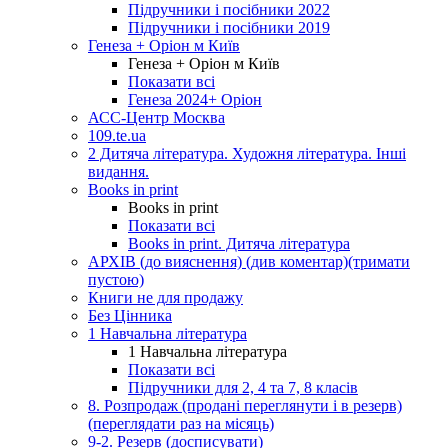
Підручники і посібники 2022
Підручники і посібники 2019
Генеза + Оріон м Київ
Генеза + Оріон м Київ
Показати всі
Генеза 2024+ Оріон
АСС-Центр Москва
109.te.ua
2 Дитяча література. Художня література. Інші
видання.
Books in print
Books in print
Показати всі
Books in print. Дитяча література
АРХІВ (до вияснення) (див коментар)(тримати
пустою)
Книги не для продажу
Без Цінника
1 Навчальна література
1 Навчальна література
Показати всі
Підручники для 2, 4 та 7, 8 класів
8. Розпродаж (продані переглянути і в резерв)
(переглядати раз на місяць)
9-2. Резерв (досписувати)