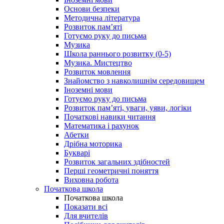
Основи безпеки
Методична література
Розвиток пам’яті
Готуємо руку до письма
Музика
Школа раннього розвитку (0-5)
Музика. Мистецтво
Розвиток мовлення
Знайомство з навколишнім середовищем
Іноземні мови
Готуємо руку до письма
Розвиток пам’яті, уваги, уяви, логіки
Початкові навики читання
Математика і рахунок
Абетки
Дрібна моторика
Букварі
Розвиток загальних здібностей
Перші геометричні поняття
Виховна робота
Початкова школа
Початкова школа
Показати всі
Для вчителів