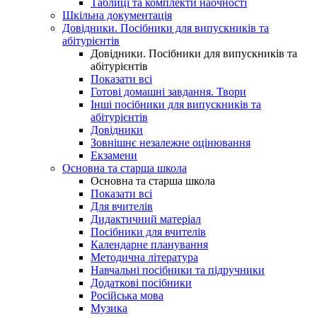
Таблиці та комплекти наочності
Шкільна документація
Довідники. Посібники для випускників та
абітурієнтів
Довідники. Посібники для випускників та
абітурієнтів
Показати всі
Готові домашні завдання. Твори
Інші посібники для випускників та
абітурієнтів
Довідники
Зовнішнє незалежне оцінювання
Екзамени
Основна та старша школа
Основна та старша школа
Показати всі
Для вчителів
Дидактичний матеріал
Посібники для вчителів
Календарне планування
Методична література
Навчальні посібники та підручники
Додаткові посібники
Російська мова
Музика