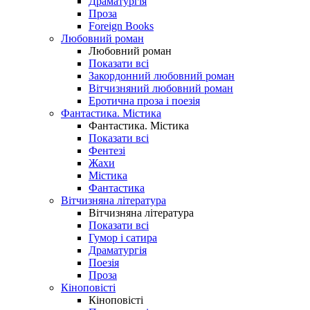
Драматургія
Проза
Foreign Books
Любовний роман
Любовний роман
Показати всі
Закордонний любовний роман
Вітчизняний любовний роман
Еротична проза і поезія
Фантастика. Містика
Фантастика. Містика
Показати всі
Фентезі
Жахи
Містика
Фантастика
Вітчизняна література
Вітчизняна література
Показати всі
Гумор і сатира
Драматургія
Поезія
Проза
Кіноповісті
Кіноповісті