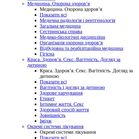
Медицина. Охорона здоров’я
Медицина. Охорона здоров’я
Показати всі
Медична радіологія і рентгенологія
Загальна медицина
Сестринська справа
Медико-біологічні дисципліни
Організація охорони здоров’я
Відбудовна та реабілітаційна медицина
Гігієна
Краса. Здоров’я. Секс. Вагітність. Догляд за
дитиною
Краса. Здоров’я. Секс. Вагітність. Догляд за
дитиною
Показати всі
Вагітність і догляд за дитиною
Здорове харчування
Етикет
Інтимне життя. Секс
Здоровий спосіб життя
Зовнішність
Імідж
Окремі системи лікування
Окремі системи лікування
Показати всі