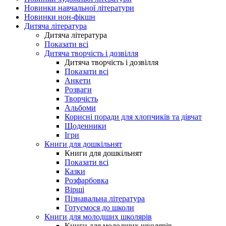
Новинки навчальної літератури
Новинки нон-фікшн
Дитяча література
Дитяча література
Показати всі
Дитяча творчість і дозвілля
Дитяча творчість і дозвілля
Показати всі
Анкети
Розваги
Творчість
Альбоми
Корисні поради для хлопчиків та дівчат
Щоденники
Ігри
Книги для дошкільнят
Книги для дошкільнят
Показати всі
Казки
Розфарбовка
Вірші
Пізнавальна література
Готуємося до школи
Книги для молодших школярів
Книги для молодших школярів