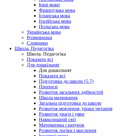
Інші мови
Французька мова
Іспанська мова
Італійська мова
Польська мова
Українська мова
Розмовники
Словники
Школа. Педагогіка
Школа. Педагогіка
Показати всі
Для дошкільнят
Для дошкільнят
Показати всі
Підготовка до школи (5-7)
Прописи
Розвиток загальних здібностей
Школа малювання
Загальна підготовка до школи
Розвиток мовлення, уроки читання
Розвиток уваги і уяви
Навколишній світ
Математика і рахунок
Розвиток логіки і мислення
Іноземні мови