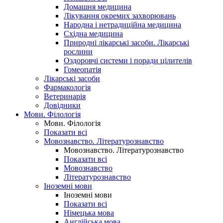
Домашня медицина
Лікування окремих захворювань
Народна і нетрадиційна медицина
Східна медицина
Природні лікарські засоби. Лікарські
рослини
Оздоровчі системи і поради цілителів
Гомеопатія
Лікарські засоби
Фармакологія
Ветеринарія
Довідники
Мови. Філологія
Мови. Філологія
Показати всі
Мовознавство. Літературознавство
Мовознавство. Літературознавство
Показати всі
Мовознавство
Літературознавство
Іноземні мови
Іноземні мови
Показати всі
Німецька мова
Англійська мова