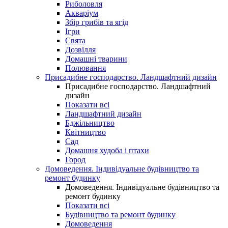
Риболовля
Акваріум
Збір грибів та ягід
Ігри
Свята
Дозвілля
Домашні тварини
Полювання
Присадибне господарство. Ландшафтний дизайн
Присадибне господарство. Ландшафтний
дизайн
Показати всі
Ландшафтний дизайн
Бджільництво
Квітництво
Сад
Домашня худоба і птахи
Город
Домоведення. Індивідуальне будівництво та
ремонт будинку
Домоведення. Індивідуальне будівництво та
ремонт будинку
Показати всі
Будівництво та ремонт будинку
Домоведення