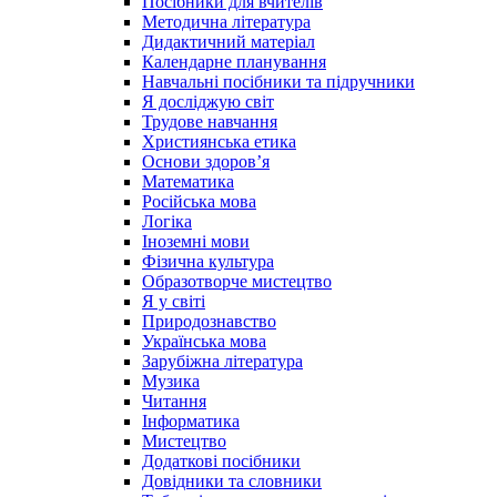
Посібники для вчителів
Методична література
Дидактичний матеріал
Календарне планування
Навчальні посібники та підручники
Я досліджую світ
Трудове навчання
Християнська етика
Основи здоров’я
Математика
Російська мова
Логіка
Іноземні мови
Фізична культура
Образотворче мистецтво
Я у світі
Природознавство
Українська мова
Зарубіжна література
Музика
Читання
Інформатика
Мистецтво
Додаткові посібники
Довідники та словники