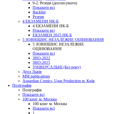
9-2. Резерв (досписувати)
Показати всі
Backlist
Резерв
4 ЕКЗАМЕНИ НК-Б
4 ЕКЗАМЕНИ НК-Б
Показати всі
ЕКЗАМЕН 2015 НК-Б
5 ЗОВНІШНЄ НЕЗАЛЕЖНЕ ОЦІНЮВАННЯ
5 ЗОВНІШНЄ НЕЗАЛЕЖНЕ
ОЦІНЮВАННЯ
Показати всі
ЗНО-2022
ЗНО-2015
УНІВЕРСАЛЬНІ (Без року)
Деол Львів
MM publications
Asgardian Comics, Ugar Production м. Київ
Поліграфія
Поліграфія
Показати всі
100 книг м. Москва
100 книг м. Москва
Показати всі
1