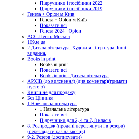
Підручники і посібники 2022
Підручники і посібники 2019
Генеза + Оріон м Київ
Генеза + Оріон м Київ
Показати всі
Генеза 2024+ Оріон
АСС-Центр Москва
109.te.ua
2 Дитяча література. Художня література. Інші
видання.
Books in print
Books in print
Показати всі
Books in print. Дитяча література
АРХІВ (до вияснення) (див коментар)(тримати
пустою)
Книги не для продажу
Без Цінника
1 Навчальна література
1 Навчальна література
Показати всі
Підручники для 2, 4 та 7, 8 класів
8. Розпродаж (продані переглянути і в резерв)
(переглядати раз на місяць)
9-2. Резерв (досписувати)