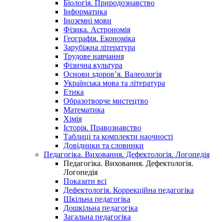
Біологія. Природознавство
Інформатика
Іноземні мови
Фізика. Астрономія
Географія. Економіка
Зарубіжна література
Трудове навчання
Фізична культура
Основи здоров’я. Валеологія
Українська мова та література
Етика
Образотворче мистецтво
Математика
Хімія
Історія. Правознавство
Таблиці та комплекти наочності
Довідники та словники
Педагогіка. Виховання. Дефектологія. Логопедія
Педагогіка. Виховання. Дефектологія.
Логопедія
Показати всі
Дефектологія. Коррекційна педагогіка
Шкільна педагогіка
Дошкільна педагогіка
Загальна педагогіка