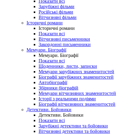
Показати всі
Зарубіжні фільми
Російські фільми
Вітчизняні фільми
Історичні романи
Історичні романи
Показати всі
Вітчизняні письменники
Закордонні письменники
Мемуари. Біографії
Мемуари. Біографії
Показати всі
Щоденники, листи, записки
Мемуари зарубіжних знаменитостей
Біографії зарубіжних знаменитостей
Автобіографії
Збірники біографій
Мемуари вітчизняних знаменитостей
Історії з реальними подіями
Біографії вітчизняних знаменитостей
Детективи. Бойовики
Детективи. Бойовики
Показати всі
Зарубіжні детективи та бойовики
Вітчизняні детективи та бойовики