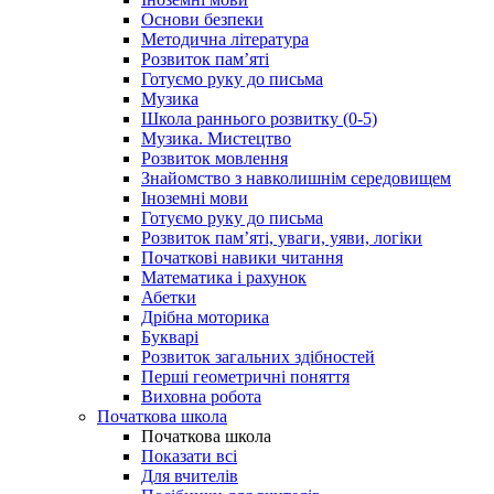
Основи безпеки
Методична література
Розвиток пам’яті
Готуємо руку до письма
Музика
Школа раннього розвитку (0-5)
Музика. Мистецтво
Розвиток мовлення
Знайомство з навколишнім середовищем
Іноземні мови
Готуємо руку до письма
Розвиток пам’яті, уваги, уяви, логіки
Початкові навики читання
Математика і рахунок
Абетки
Дрібна моторика
Букварі
Розвиток загальних здібностей
Перші геометричні поняття
Виховна робота
Початкова школа
Початкова школа
Показати всі
Для вчителів