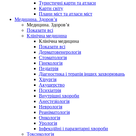
Туристичні карти та атласи
Карти світу
Плани міст та атласи міст
Медицина. Здоров’я
Медицина. Здоров’я
Показати всі
Клінічна медицина
Клінічна медицина
Показати всі
Дерматовенерологія
Стоматологія
Гінекологія
Педіатрія
Діагностика і терапія інших захворювань
Хірургія
Акушерство
Психіатрія
Внутрішні хвороби
Анестезіологія
Неврологія
Реаніматологія
Онкологія
Урологія
Інфекційні і паразитарні хвороби
Токсикологія