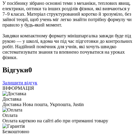
У посібнику зібрано основні теми з механіки, теплових явищ,
електрики, оптики та інших розділів фізики, які вивчаються у
7–9 класах. Матеріал структурований коротко й зрозуміло, без
зайвої теорії, щоб учень міг легко знайти потрібну формулу чи
правило у будь-який момент.
Завдяки компактному формату мінішпаргалка завжди буде під
рукою — у школі, вдома чи під час підготовки до контрольних
робіт. Надійний помічник для учнів, які хочуть швидко
систематизувати знання та впевнено почуватися на уроках
фізики.
Відгуки
0
Залишити відгук
ІНФОРМАЦІЯ
Доставка
Доставка Нова пошта, Укрпошта, Justin
Оплата
Оплата карткою на сайті або при отриманні товару
Безкоштовно