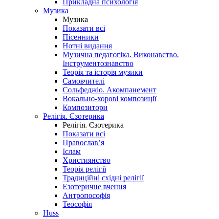
Прикладна психологія
Музика
Музика
Показати всі
Пісенники
Нотні видання
Музична педагогіка. Виконавство.
Інструментознавство
Теорія та історія музики
Самовчителі
Сольфеджіо. Акомпанемент
Вокально-хорові композиції
Композитори
Релігія. Єзотерика
Релігія. Єзотерика
Показати всі
Православ’я
Іслам
Християнство
Теорія релігії
Традиційні східні релігії
Езотеричне вчення
Антропософія
Теософія
Huss