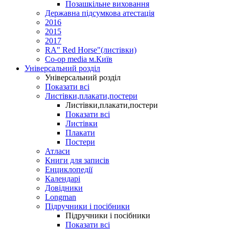
Позашкільне виховання
Державна підсумкова атестація
2016
2015
2017
RA" Red Horse"(листівки)
Co-op media м.Київ
Універсальний розділ
Універсальний розділ
Показати всі
Листівки,плакати,постери
Листівки,плакати,постери
Показати всі
Листівки
Плакати
Постери
Атласи
Книги для записів
Енциклопедії
Календарі
Довідники
Longman
Підручники і посібники
Підручники і посібники
Показати всі