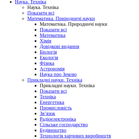
Наука. Техніка
Наука. Техніка
Показати всі
Математика. Природничі науки
Математика. Природничі науки
Показати всі
Математика
Хімія
Довідкові видання
Біологія
Екологія
Фізика
Астрономія
Наука про Землю
Прикладні науки. Техніка
Прикладні науки. Техніка
Показати всі
Техніка
Енергетика
Промисловість
Зв’язок
Радіоелектроніка
Сільське господарство
Будівництво
Технологія харчових виробництв