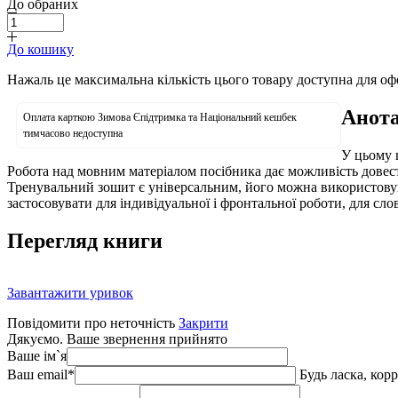
До обраних
До кошику
Нажаль це максимальна кількість цього товару доступна для о
Анота
Оплата карткою Зимова Єпідтримка та Національний кешбек
тимчасово недоступна
У цьому 
Робота над мовним матеріалом посібника дає можливість довест
Тренувальний зошит є універсальним, його можна використовув
застосовувати для індивідуальної і фронтальної роботи, для сл
Перегляд книги
Завантажити уривок
Повідомити про неточність
Закрити
Дякуємо. Ваше звернення прийнято
Ваше ім`я
Ваш email
*
Будь ласка, кор