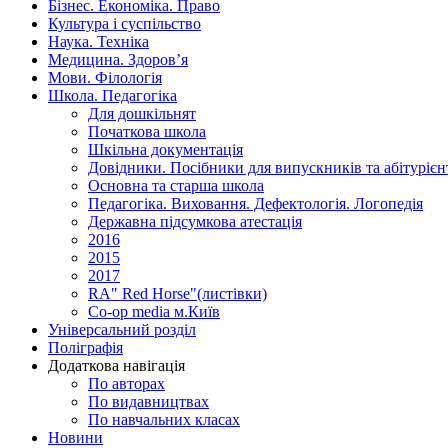
Бізнес. Економіка. Право
Культура і суспільство
Наука. Техніка
Медицина. Здоров’я
Мови. Філологія
Школа. Педагогіка
Для дошкільнят
Початкова школа
Шкільна документація
Довідники. Посібники для випускників та абітурієн
Основна та старша школа
Педагогіка. Виховання. Дефектологія. Логопедія
Державна підсумкова атестація
2016
2015
2017
RA" Red Horse"(листівки)
Co-op media м.Київ
Універсальний розділ
Поліграфія
Додаткова навігація
По авторах
По видавництвах
По навчальних класах
Новини