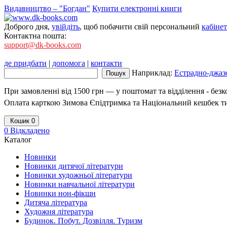
Видавництво – "Богдан"
Купити електронні книги
Доброго дня,
увійдіть
, щоб побачити свій персональний
кабінет
Контактна пошта:
support@dk-books.com
де придбати
|
допомога
|
контакти
Наприклад:
Естрадно-джазо
При замовленні від 1500 грн — у поштомат та відділення - без
Оплата карткою Зимова Єпідтримка та Національний кешбек т
Кошик
0
0
Відкладено
Каталог
Новинки
Новинки дитячої літератури
Новинки художньої літератури
Новинки навчальної літератури
Новинки нон-фікшн
Дитяча література
Художня література
Будинок. Побут. Дозвілля. Туризм