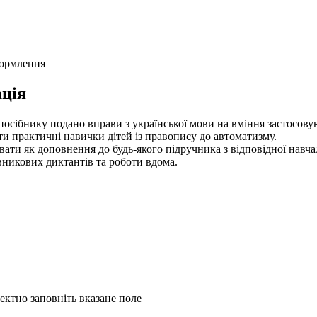
формлення
ція
посібнику подано вправи з української мови на вміння застосовув
и практичні навички дітей із правопису до автоматизму.
ати як доповнення до будь-якого підручника з відповідної навча
овникових диктантів та роботи вдома.
ректно заповніть вказане поле