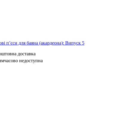
ві п’єси для баяна (акардеона): Випуск 5
коштовна доставка
имчасово недоступна