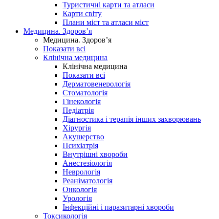
Туристичні карти та атласи
Карти світу
Плани міст та атласи міст
Медицина. Здоров’я
Медицина. Здоров’я
Показати всі
Клінічна медицина
Клінічна медицина
Показати всі
Дерматовенерологія
Стоматологія
Гінекологія
Педіатрія
Діагностика і терапія інших захворювань
Хірургія
Акушерство
Психіатрія
Внутрішні хвороби
Анестезіологія
Неврологія
Реаніматологія
Онкологія
Урологія
Інфекційні і паразитарні хвороби
Токсикологія