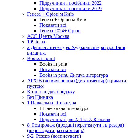
Підручники і посібники 2022
Підручники і посібники 2019
Генеза + Оріон м Київ
Генеза + Оріон м Київ
Показати всі
Генеза 2024+ Оріон
АСС-Центр Москва
109.te.ua
2 Дитяча література. Художня література. Інші
видання.
Books in print
Books in print
Показати всі
Books in print. Дитяча література
АРХІВ (до вияснення) (див коментар)(тримати
пустою)
Книги не для продажу
Без Цінника
1 Навчальна література
1 Навчальна література
Показати всі
Підручники для 2, 4 та 7, 8 класів
8. Розпродаж (продані переглянути і в резерв)
(переглядати раз на місяць)
9-2. Резерв (досписувати)