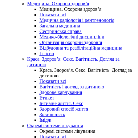
Медицина. Охорона здоров’я
Медицина. Охорона здоров’я
Показати всі
Медична радіологія і рентгенологія
Загальна медицина
Сестринська справа
Медико-біологічні дисципліни
Організація охорони здоров’я
Відбудовна та реабілітаційна медицина
Гігієна
Краса. Здоров’я. Секс. Вагітність. Догляд за
дитиною
Краса. Здоров’я. Секс. Вагітність. Догляд за
дитиною
Показати всі
Вагітність і догляд за дитиною
Здорове харчування
Етикет
Інтимне життя. Секс
Здоровий спосіб життя
Зовнішність
Імідж
Окремі системи лікування
Окремі системи лікування
Показати всі