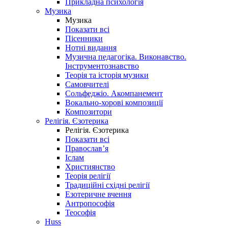
Прикладна психологія
Музика
Музика
Показати всі
Пісенники
Нотні видання
Музична педагогіка. Виконавство.
Інструментознавство
Теорія та історія музики
Самовчителі
Сольфеджіо. Акомпанемент
Вокально-хорові композиції
Композитори
Релігія. Єзотерика
Релігія. Єзотерика
Показати всі
Православ’я
Іслам
Християнство
Теорія релігії
Традиційні східні релігії
Езотеричне вчення
Антропософія
Теософія
Huss