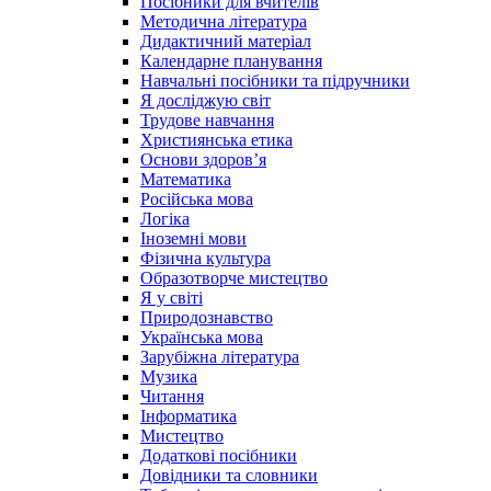
Посібники для вчителів
Методична література
Дидактичний матеріал
Календарне планування
Навчальні посібники та підручники
Я досліджую світ
Трудове навчання
Християнська етика
Основи здоров’я
Математика
Російська мова
Логіка
Іноземні мови
Фізична культура
Образотворче мистецтво
Я у світі
Природознавство
Українська мова
Зарубіжна література
Музика
Читання
Інформатика
Мистецтво
Додаткові посібники
Довідники та словники