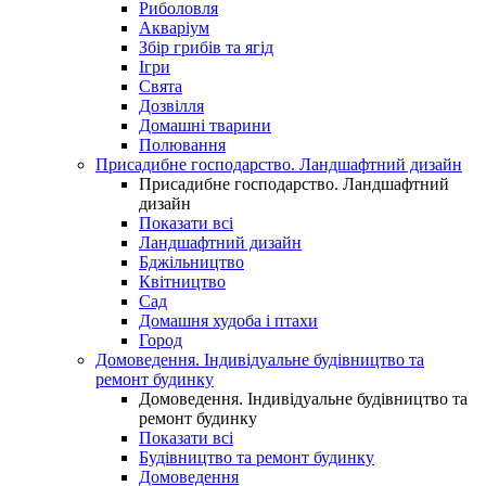
Риболовля
Акваріум
Збір грибів та ягід
Ігри
Свята
Дозвілля
Домашні тварини
Полювання
Присадибне господарство. Ландшафтний дизайн
Присадибне господарство. Ландшафтний
дизайн
Показати всі
Ландшафтний дизайн
Бджільництво
Квітництво
Сад
Домашня худоба і птахи
Город
Домоведення. Індивідуальне будівництво та
ремонт будинку
Домоведення. Індивідуальне будівництво та
ремонт будинку
Показати всі
Будівництво та ремонт будинку
Домоведення