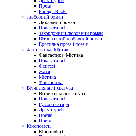
Драматургія
Проза
Foreign Books
Любовний роман
Любовний роман
Показати всі
Закордонний любовний роман
Вітчизняний любовний роман
Еротична проза і поезія
Фантастика. Містика
Фантастика. Містика
Показати всі
Фентезі
Жахи
Містика
Фантастика
Вітчизняна література
Вітчизняна література
Показати всі
Гумор і сатира
Драматургія
Поезія
Проза
Кіноповісті
Кіноповісті