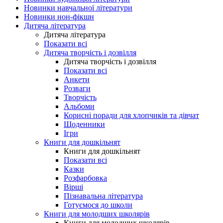
Новинки навчальної літератури
Новинки нон-фікшн
Дитяча література
Дитяча література
Показати всі
Дитяча творчість і дозвілля
Дитяча творчість і дозвілля
Показати всі
Анкети
Розваги
Творчість
Альбоми
Корисні поради для хлопчиків та дівчат
Щоденники
Ігри
Книги для дошкільнят
Книги для дошкільнят
Показати всі
Казки
Розфарбовка
Вірші
Пізнавальна література
Готуємося до школи
Книги для молодших школярів
Книги для молодших школярів