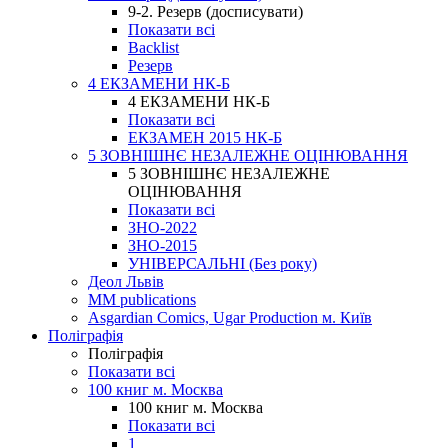
9-2. Резерв (досписувати)
Показати всі
Backlist
Резерв
4 ЕКЗАМЕНИ НК-Б
4 ЕКЗАМЕНИ НК-Б
Показати всі
ЕКЗАМЕН 2015 НК-Б
5 ЗОВНІШНЄ НЕЗАЛЕЖНЕ ОЦІНЮВАННЯ
5 ЗОВНІШНЄ НЕЗАЛЕЖНЕ
ОЦІНЮВАННЯ
Показати всі
ЗНО-2022
ЗНО-2015
УНІВЕРСАЛЬНІ (Без року)
Деол Львів
MM publications
Asgardian Comics, Ugar Production м. Київ
Поліграфія
Поліграфія
Показати всі
100 книг м. Москва
100 книг м. Москва
Показати всі
1