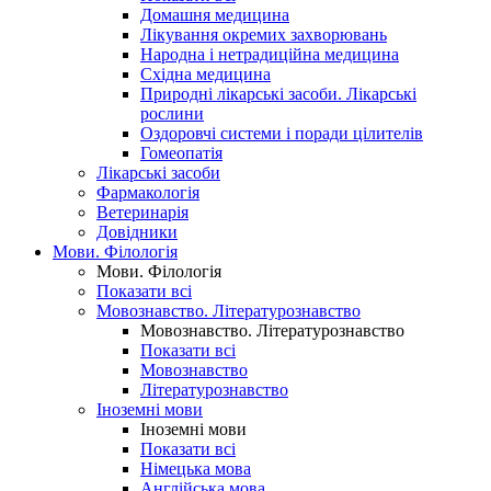
Домашня медицина
Лікування окремих захворювань
Народна і нетрадиційна медицина
Східна медицина
Природні лікарські засоби. Лікарські
рослини
Оздоровчі системи і поради цілителів
Гомеопатія
Лікарські засоби
Фармакологія
Ветеринарія
Довідники
Мови. Філологія
Мови. Філологія
Показати всі
Мовознавство. Літературознавство
Мовознавство. Літературознавство
Показати всі
Мовознавство
Літературознавство
Іноземні мови
Іноземні мови
Показати всі
Німецька мова
Англійська мова