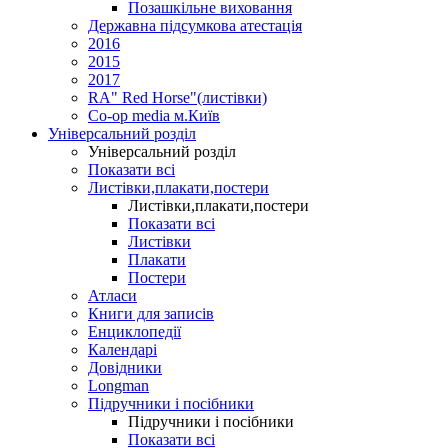
Позашкільне виховання
Державна підсумкова атестація
2016
2015
2017
RA" Red Horse"(листівки)
Co-op media м.Київ
Універсальний розділ
Універсальний розділ
Показати всі
Листівки,плакати,постери
Листівки,плакати,постери
Показати всі
Листівки
Плакати
Постери
Атласи
Книги для записів
Енциклопедії
Календарі
Довідники
Longman
Підручники і посібники
Підручники і посібники
Показати всі