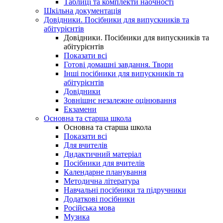
Таблиці та комплекти наочності
Шкільна документація
Довідники. Посібники для випускників та
абітурієнтів
Довідники. Посібники для випускників та
абітурієнтів
Показати всі
Готові домашні завдання. Твори
Інші посібники для випускників та
абітурієнтів
Довідники
Зовнішнє незалежне оцінювання
Екзамени
Основна та старша школа
Основна та старша школа
Показати всі
Для вчителів
Дидактичний матеріал
Посібники для вчителів
Календарне планування
Методична література
Навчальні посібники та підручники
Додаткові посібники
Російська мова
Музика