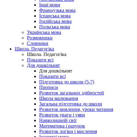
Інші мови
Французька мова
Іспанська мова
Італійська мова
Польська мова
Українська мова
Розмовники
Словники
Школа. Педагогіка
Школа. Педагогіка
Показати всі
Для дошкільнят
Для дошкільнят
Показати всі
Підготовка до школи (5-7)
Прописи
Розвиток загальних здібностей
Школа малювання
Загальна підготовка до школи
Розвиток мовлення, уроки читання
Розвиток уваги і уяви
Навколишній світ
Математика і рахунок
Розвиток логіки і мислення
Іноземні мови