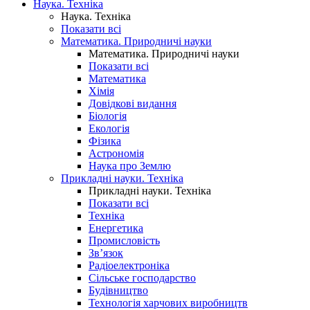
Наука. Техніка
Наука. Техніка
Показати всі
Математика. Природничі науки
Математика. Природничі науки
Показати всі
Математика
Хімія
Довідкові видання
Біологія
Екологія
Фізика
Астрономія
Наука про Землю
Прикладні науки. Техніка
Прикладні науки. Техніка
Показати всі
Техніка
Енергетика
Промисловість
Зв’язок
Радіоелектроніка
Сільське господарство
Будівництво
Технологія харчових виробництв