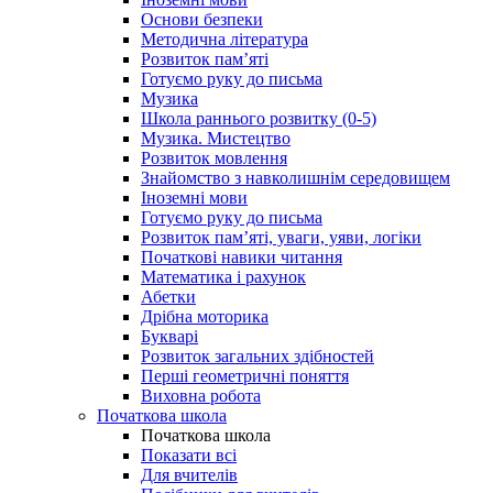
Основи безпеки
Методична література
Розвиток пам’яті
Готуємо руку до письма
Музика
Школа раннього розвитку (0-5)
Музика. Мистецтво
Розвиток мовлення
Знайомство з навколишнім середовищем
Іноземні мови
Готуємо руку до письма
Розвиток пам’яті, уваги, уяви, логіки
Початкові навики читання
Математика і рахунок
Абетки
Дрібна моторика
Букварі
Розвиток загальних здібностей
Перші геометричні поняття
Виховна робота
Початкова школа
Початкова школа
Показати всі
Для вчителів