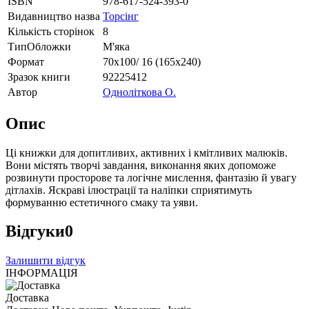
ISBN
978-617-524-393-0
Видавництво назва
Торсінг
Кількість сторінок
8
ТипОбложки
М'яка
Формат
70х100/ 16 (165х240)
Зразок книги
92225412
Автор
Одноліткова О.
Опис
Ці книжки для допитливих, активних і кмітливих малюків.
Вони містять творчі завдання, виконання яких допоможе
розвинути просторове та логічне мислення, фантазію й увагу
дітлахів. Яскраві ілюстрації та наліпки сприятимуть
формуванню естетичного смаку та уяви.
Відгуки
0
Залишити відгук
ІНФОРМАЦІЯ
Доставка