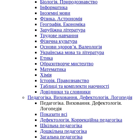
Біологія. Природознавство
Інформатика
Іноземні мови
Фізика. Астрономія
Географія. Економіка
Зарубіжна література
Трудове навчання
Фізична культура
Основи здоров’я. Валеологія
Українська мова та література
Етика
Образотворче мистецтво
Математика
Хімія
Історія. Правознавство
Таблиці та комплекти наочності
Довідники та словники
Педагогіка. Виховання. Дефектологія. Логопедія
Педагогіка. Виховання. Дефектологія.
Логопедія
Показати всі
Дефектологія. Коррекційна педагогіка
Шкільна педагогіка
Дошкільна педагогіка
Загальна педагогіка