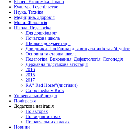
Бізнес. Економіка. Право
Культура і суспільство
Наука. Техніка
Медицина. Здоров’я
Мови. Філологія
Школа. Педагогіка
Для дошкільнят
Початкова школа
Шкільна документація
Довідники. Посібники для випускників та абітурієн
Основна та старша школа
Педагогіка. Виховання. Дефектологія. Логопедія
Державна підсумкова атестація
2016
2015
2017
RA" Red Horse"(листівки)
Co-op media м.Київ
Універсальний розділ
Поліграфія
Додаткова навігація
По авторах
По видавництвах
По навчальних класах
Новини