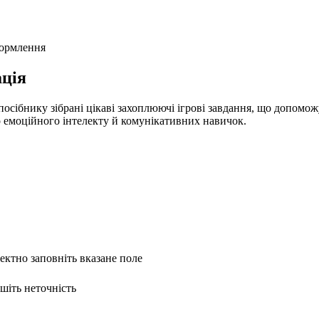
формлення
ція
посібнику зібрані цікаві захоплюючі ігрові завдання, що допомо
о емоційного інтелекту й комунікативних навичок.
ректно заповніть вказане поле
ишіть неточність