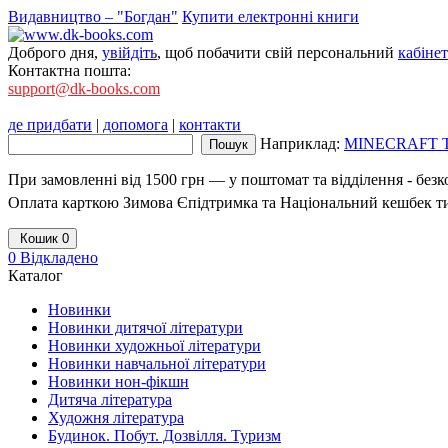
Видавництво – "Богдан"
Купити електронні книги
Доброго дня,
увійдіть
, щоб побачити свій персональний
кабінет
Контактна пошта:
support@dk-books.com
де придбати
|
допомога
|
контакти
Наприклад:
MINECRAFT Тв
При замовленні від 1500 грн — у поштомат та відділення - без
Оплата карткою Зимова Єпідтримка та Національний кешбек т
Кошик
0
0
Відкладено
Каталог
Новинки
Новинки дитячої літератури
Новинки художньої літератури
Новинки навчальної літератури
Новинки нон-фікшн
Дитяча література
Художня література
Будинок. Побут. Дозвілля. Туризм