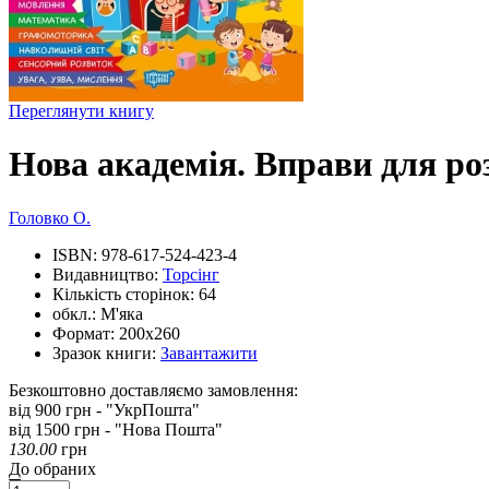
Переглянути книгу
Нова академія. Вправи для ро
Головко О.
ISBN:
978-617-524-423-4
Видавництво:
Торсінг
Кількість сторінок:
64
обкл.:
М'яка
Формат:
200х260
Зразок книги:
Завантажити
Безкоштовно доставляємо замовлення:
від 900 грн - "УкрПошта"
від 1500 грн - "Нова Пошта"
130.00
грн
До обраних