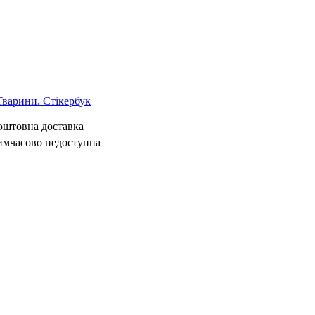
арини. Стікербук
коштовна доставка
имчасово недоступна