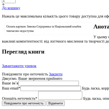
До кошику
Нажаль це максимальна кількість цього товару доступна для о
Анота
Оплата карткою Зимова Єпідтримка та Національний кешбек
тимчасово недоступна
У цьому 
важливі компетентності: від логічного мислення та творчості д
Перегляд книги
Завантажити уривок
Повідомити про неточність
Закрити
Дякуємо. Ваше звернення прийнято
Ваше ім`я
Ваш email
*
Будь ласка, кор
Опишіть неточність
*
Будь ласка, оп