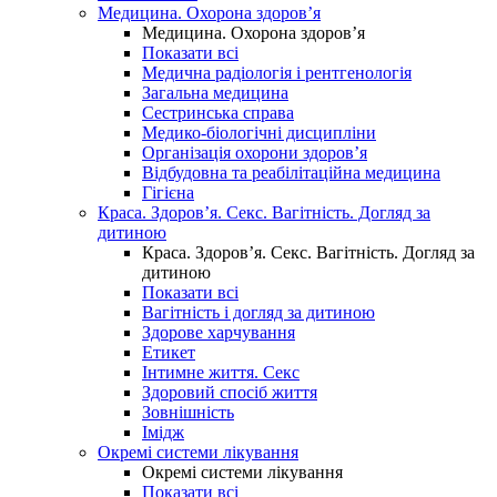
Медицина. Охорона здоров’я
Медицина. Охорона здоров’я
Показати всі
Медична радіологія і рентгенологія
Загальна медицина
Сестринська справа
Медико-біологічні дисципліни
Організація охорони здоров’я
Відбудовна та реабілітаційна медицина
Гігієна
Краса. Здоров’я. Секс. Вагітність. Догляд за
дитиною
Краса. Здоров’я. Секс. Вагітність. Догляд за
дитиною
Показати всі
Вагітність і догляд за дитиною
Здорове харчування
Етикет
Інтимне життя. Секс
Здоровий спосіб життя
Зовнішність
Імідж
Окремі системи лікування
Окремі системи лікування
Показати всі