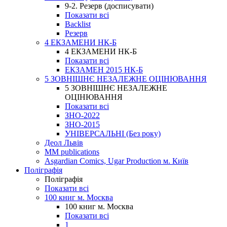
9-2. Резерв (досписувати)
Показати всі
Backlist
Резерв
4 ЕКЗАМЕНИ НК-Б
4 ЕКЗАМЕНИ НК-Б
Показати всі
ЕКЗАМЕН 2015 НК-Б
5 ЗОВНІШНЄ НЕЗАЛЕЖНЕ ОЦІНЮВАННЯ
5 ЗОВНІШНЄ НЕЗАЛЕЖНЕ
ОЦІНЮВАННЯ
Показати всі
ЗНО-2022
ЗНО-2015
УНІВЕРСАЛЬНІ (Без року)
Деол Львів
MM publications
Asgardian Comics, Ugar Production м. Київ
Поліграфія
Поліграфія
Показати всі
100 книг м. Москва
100 книг м. Москва
Показати всі
1