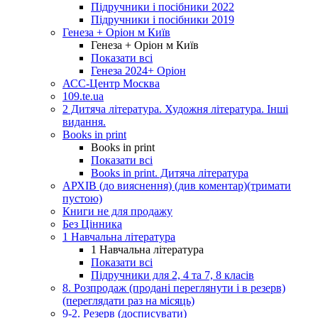
Підручники і посібники 2022
Підручники і посібники 2019
Генеза + Оріон м Київ
Генеза + Оріон м Київ
Показати всі
Генеза 2024+ Оріон
АСС-Центр Москва
109.te.ua
2 Дитяча література. Художня література. Інші
видання.
Books in print
Books in print
Показати всі
Books in print. Дитяча література
АРХІВ (до вияснення) (див коментар)(тримати
пустою)
Книги не для продажу
Без Цінника
1 Навчальна література
1 Навчальна література
Показати всі
Підручники для 2, 4 та 7, 8 класів
8. Розпродаж (продані переглянути і в резерв)
(переглядати раз на місяць)
9-2. Резерв (досписувати)