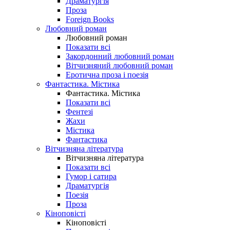
Драматургія
Проза
Foreign Books
Любовний роман
Любовний роман
Показати всі
Закордонний любовний роман
Вітчизняний любовний роман
Еротична проза і поезія
Фантастика. Містика
Фантастика. Містика
Показати всі
Фентезі
Жахи
Містика
Фантастика
Вітчизняна література
Вітчизняна література
Показати всі
Гумор і сатира
Драматургія
Поезія
Проза
Кіноповісті
Кіноповісті