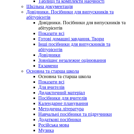
Таблиці та комплекти наочності
Шкільна документація
Довідники. Посібники для випускників та
абітурієнтів
Довідники. Посібники для випускників та
абітурієнтів
Показати всі
Готові домашні завдання. Твори
Інші посібники для випускників та
абітурієнтів
Довідники
Зовнішнє незалежне оцінювання
Екзамени
Основна та старша школа
Основна та старша школа
Показати всі
Для вчителів
Дидактичний матеріал
Посібники для вчителів
Календарне планування
Методична література
Навчальні посібники та підручники
Додаткові посібники
Російська мова
Музика