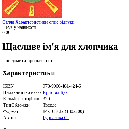
Огляд
Характеристики
опис
відгуки
Нема у наявності
0.00
Щасливе ім'я для хлопчика
Повідомити про наявність
Характеристики
ISBN
978-9966-481-424-6
Видавництво назва
Кристал Бук
Кількість сторінок
320
ТипОбложки
Тверда
Формат
84х108/ 32 (130х200)
Автор
Гурнакова О.