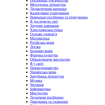
Посібники для вчителів
Методична література
Дидактичний матеріал
Календарне планування
Навчальні посібники та підручники
Я досліджую світ
Трудове навчання
Християнська етика
Основи здоров’я
Математика
Російська мова
Логіка
Іноземні мови
Фізична культура
Образотворче мистецтво
Я у світі
Природознавство
Українська мова
Зарубіжна література
Музика
Читання
Інформатика
Мистецтво
Додаткові посібники
Довідники та словники