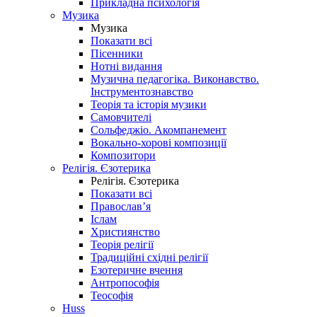
Прикладна психологія
Музика
Музика
Показати всі
Пісенники
Нотні видання
Музична педагогіка. Виконавство.
Інструментознавство
Теорія та історія музики
Самовчителі
Сольфеджіо. Акомпанемент
Вокально-хорові композиції
Композитори
Релігія. Єзотерика
Релігія. Єзотерика
Показати всі
Православ’я
Іслам
Християнство
Теорія релігії
Традиційні східні релігії
Езотеричне вчення
Антропософія
Теософія
Huss