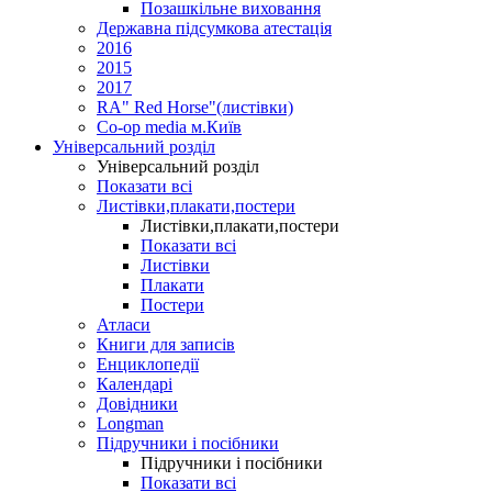
Позашкільне виховання
Державна підсумкова атестація
2016
2015
2017
RA" Red Horse"(листівки)
Co-op media м.Київ
Універсальний розділ
Універсальний розділ
Показати всі
Листівки,плакати,постери
Листівки,плакати,постери
Показати всі
Листівки
Плакати
Постери
Атласи
Книги для записів
Енциклопедії
Календарі
Довідники
Longman
Підручники і посібники
Підручники і посібники
Показати всі