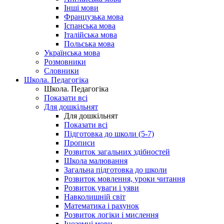
Інші мови
Французька мова
Іспанська мова
Італійська мова
Польська мова
Українська мова
Розмовники
Словники
Школа. Педагогіка
Школа. Педагогіка
Показати всі
Для дошкільнят
Для дошкільнят
Показати всі
Підготовка до школи (5-7)
Прописи
Розвиток загальних здібностей
Школа малювання
Загальна підготовка до школи
Розвиток мовлення, уроки читання
Розвиток уваги і уяви
Навколишній світ
Математика і рахунок
Розвиток логіки і мислення
Іноземні мови