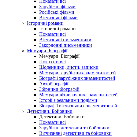
Показати всі
Зарубіжні фільми
Російські фільми
Вітчизняні фільми
Історичні романи
Історичні романи
Показати всі
Вітчизняні письменники
Закордонні письменники
Мемуари. Біографії
Мемуари. Біографії
Показати всі
Щоденники, листи, записки
Мемуари зарубіжних знаменитостей
Біографії зарубіжних знаменитостей
Автобіографії
Збірники біографій
Мемуари вітчизняних знаменитостей
Історії з реальними подіями
Біографії вітчизняних знаменитостей
Детективи. Бойовики
Детективи. Бойовики
Показати всі
Зарубіжні детективи та бойовики
Вітчизняні детективи та бойовики