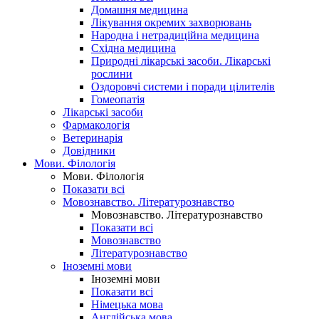
Домашня медицина
Лікування окремих захворювань
Народна і нетрадиційна медицина
Східна медицина
Природні лікарські засоби. Лікарські
рослини
Оздоровчі системи і поради цілителів
Гомеопатія
Лікарські засоби
Фармакологія
Ветеринарія
Довідники
Мови. Філологія
Мови. Філологія
Показати всі
Мовознавство. Літературознавство
Мовознавство. Літературознавство
Показати всі
Мовознавство
Літературознавство
Іноземні мови
Іноземні мови
Показати всі
Німецька мова
Англійська мова