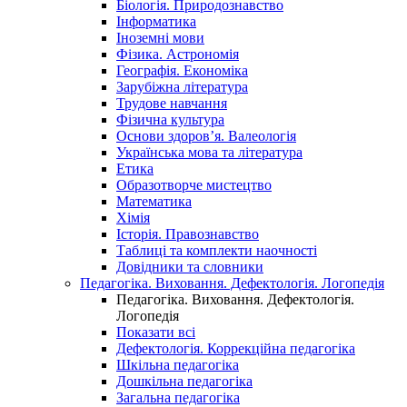
Біологія. Природознавство
Інформатика
Іноземні мови
Фізика. Астрономія
Географія. Економіка
Зарубіжна література
Трудове навчання
Фізична культура
Основи здоров’я. Валеологія
Українська мова та література
Етика
Образотворче мистецтво
Математика
Хімія
Історія. Правознавство
Таблиці та комплекти наочності
Довідники та словники
Педагогіка. Виховання. Дефектологія. Логопедія
Педагогіка. Виховання. Дефектологія.
Логопедія
Показати всі
Дефектологія. Коррекційна педагогіка
Шкільна педагогіка
Дошкільна педагогіка
Загальна педагогіка