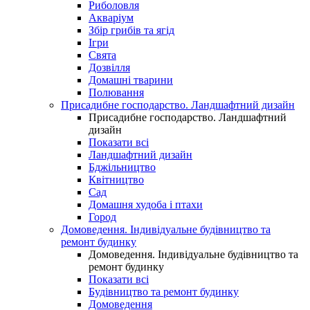
Риболовля
Акваріум
Збір грибів та ягід
Ігри
Свята
Дозвілля
Домашні тварини
Полювання
Присадибне господарство. Ландшафтний дизайн
Присадибне господарство. Ландшафтний
дизайн
Показати всі
Ландшафтний дизайн
Бджільництво
Квітництво
Сад
Домашня худоба і птахи
Город
Домоведення. Індивідуальне будівництво та
ремонт будинку
Домоведення. Індивідуальне будівництво та
ремонт будинку
Показати всі
Будівництво та ремонт будинку
Домоведення