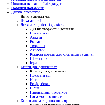
Новинки навчальної літератури
Новинки нон-фікшн
Дитяча література
Дитяча література
Показати всі
Дитяча творчість і дозвілля
Дитяча творчість і дозвілля
Показати всі
Анкети
Розваги
Творчість
Альбоми
Корисні поради для хлопчиків та дівчат
Щоденники
Ігри
Книги для дошкільнят
Книги для дошкільнят
Показати всі
Казки
Розфарбовка
Вірші
Пізнавальна література
Готуємося до школи
Книги для молодших школярів
Книги для молодших школярів