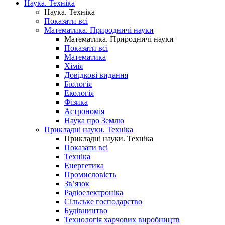
Наука. Техніка
Наука. Техніка
Показати всі
Математика. Природничі науки
Математика. Природничі науки
Показати всі
Математика
Хімія
Довідкові видання
Біологія
Екологія
Фізика
Астрономія
Наука про Землю
Прикладні науки. Техніка
Прикладні науки. Техніка
Показати всі
Техніка
Енергетика
Промисловість
Зв’язок
Радіоелектроніка
Сільське господарство
Будівництво
Технологія харчових виробництв