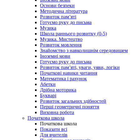
Основи безпеки
Методична література
Розвиток пам’яті
Готуємо руку до письма
Музика
Школа раннього розвитку (0-5)
Музика. Мистецтво
Розвиток мовлення
Знайомство з навколишнім середовищем
Іноземні мови
Готуємо руку до письма
Розвиток пам’яті, уваги, уяви, логіки
Початкові навики читання
Математика і рахунок
Абетки
Дрібна моторика
Букварі
Розвиток загальних здібностей
Перші геометричні поняття
Виховна робота
Початкова школа
Початкова школа
Показати всі
Для вчителів