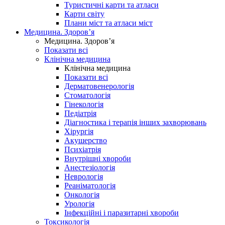
Туристичні карти та атласи
Карти світу
Плани міст та атласи міст
Медицина. Здоров’я
Медицина. Здоров’я
Показати всі
Клінічна медицина
Клінічна медицина
Показати всі
Дерматовенерологія
Стоматологія
Гінекологія
Педіатрія
Діагностика і терапія інших захворювань
Хірургія
Акушерство
Психіатрія
Внутрішні хвороби
Анестезіологія
Неврологія
Реаніматологія
Онкологія
Урологія
Інфекційні і паразитарні хвороби
Токсикологія