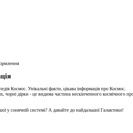
формлення
ція
едія Космос. Унікальні факти, цікава інформація про Космос.
, чорні дірки - це видима частина нескінченного космічного прос
шої у сонячній системі? А давайте до найдальшої Галактики!