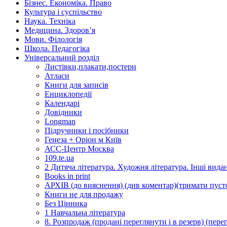
Бізнес. Економіка. Право
Культура і суспільство
Наука. Техніка
Медицина. Здоров’я
Мови. Філологія
Школа. Педагогіка
Універсальний розділ
Листівки,плакати,постери
Атласи
Книги для записів
Енциклопедії
Календарі
Довідники
Longman
Підручники і посібники
Генеза + Оріон м Київ
АСС-Центр Москва
109.te.ua
2 Дитяча література. Художня література. Інші вида
Books in print
АРХІВ (до вияснення) (див коментар)(тримати пуст
Книги не для продажу
Без Цінника
1 Навчальна література
8. Розпродаж (продані переглянути і в резерв) (перег