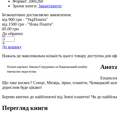
Формат:
200х260
Зразок книги:
Завантажити
Безкоштовно доставляємо замовлення:
від 900 грн - "УкрПошта"
від 1500 грн - "Нова Пошта"
85.00
грн
До обраних
До кошику
Нажаль це максимальна кількість цього товару доступна для о
Анота
Оплата карткою Зимова Єпідтримка та Національний кешбек
тимчасово недоступна
Енциклоп
Що таке космос? Сонце, Місяць, зірки, планети, Чумацький шлях
дорослим буде цікаво!
Беремо квитки до найближчої від Землі планети! Чи до найбіль
Перегляд книги