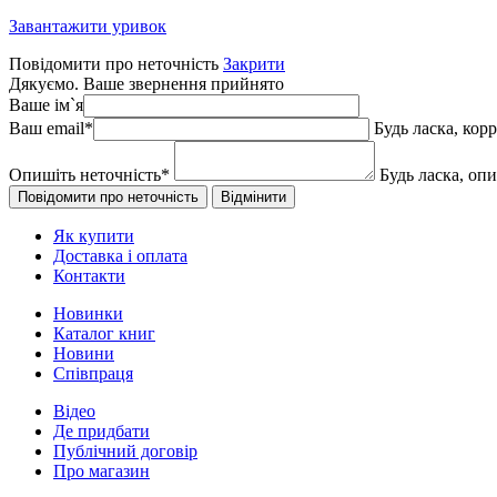
Завантажити уривок
Повідомити про неточність
Закрити
Дякуємо. Ваше звернення прийнято
Ваше ім`я
Ваш email
*
Будь ласка, кор
Опишіть неточність
*
Будь ласка, оп
Як купити
Доставка і оплата
Контакти
Новинки
Каталог книг
Новини
Співпраця
Відео
Де придбати
Публічний договір
Про магазин