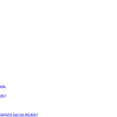
ння.
ою)
лядати раз на місяць)