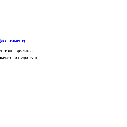
(асортимент)
коштовна доставка
имчасово недоступна