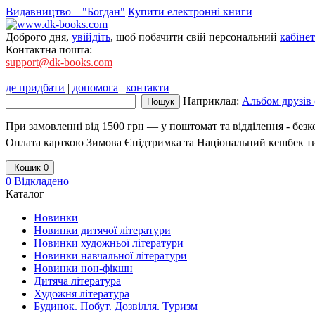
Видавництво – "Богдан"
Купити електронні книги
Доброго дня,
увійдіть
, щоб побачити свій персональний
кабінет
Контактна пошта:
support@dk-books.com
де придбати
|
допомога
|
контакти
Наприклад:
Альбом друзів 
При замовленні від 1500 грн — у поштомат та відділення - без
Оплата карткою Зимова Єпідтримка та Національний кешбек т
Кошик
0
0
Відкладено
Каталог
Новинки
Новинки дитячої літератури
Новинки художньої літератури
Новинки навчальної літератури
Новинки нон-фікшн
Дитяча література
Художня література
Будинок. Побут. Дозвілля. Туризм