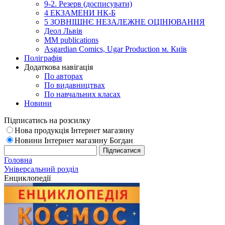
9-2. Резерв (досписувати)
4 ЕКЗАМЕНИ НК-Б
5 ЗОВНІШНЄ НЕЗАЛЕЖНЕ ОЦІНЮВАННЯ
Деол Львів
MM publications
Asgardian Comics, Ugar Production м. Київ
Поліграфія
Додаткова навігація
По авторах
По видавництвах
По навчальних класах
Новини
Підписатись на розсилку
Нова продукція Інтернет магазину
Новини Інтернет магазину Богдан
Головна
Універсальний розділ
Енциклопедії