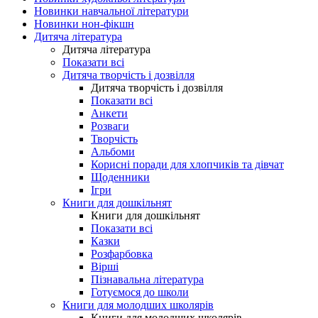
Новинки навчальної літератури
Новинки нон-фікшн
Дитяча література
Дитяча література
Показати всі
Дитяча творчість і дозвілля
Дитяча творчість і дозвілля
Показати всі
Анкети
Розваги
Творчість
Альбоми
Корисні поради для хлопчиків та дівчат
Щоденники
Ігри
Книги для дошкільнят
Книги для дошкільнят
Показати всі
Казки
Розфарбовка
Вірші
Пізнавальна література
Готуємося до школи
Книги для молодших школярів
Книги для молодших школярів