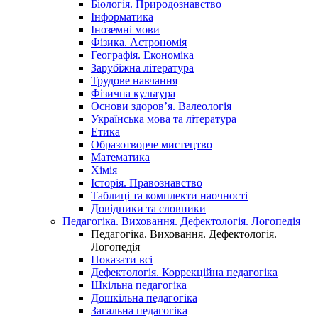
Біологія. Природознавство
Інформатика
Іноземні мови
Фізика. Астрономія
Географія. Економіка
Зарубіжна література
Трудове навчання
Фізична культура
Основи здоров’я. Валеологія
Українська мова та література
Етика
Образотворче мистецтво
Математика
Хімія
Історія. Правознавство
Таблиці та комплекти наочності
Довідники та словники
Педагогіка. Виховання. Дефектологія. Логопедія
Педагогіка. Виховання. Дефектологія.
Логопедія
Показати всі
Дефектологія. Коррекційна педагогіка
Шкільна педагогіка
Дошкільна педагогіка
Загальна педагогіка