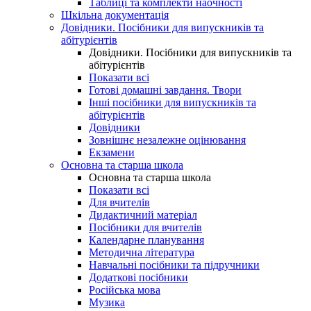
Таблиці та комплекти наочності
Шкільна документація
Довідники. Посібники для випускників та
абітурієнтів
Довідники. Посібники для випускників та
абітурієнтів
Показати всі
Готові домашні завдання. Твори
Інші посібники для випускників та
абітурієнтів
Довідники
Зовнішнє незалежне оцінювання
Екзамени
Основна та старша школа
Основна та старша школа
Показати всі
Для вчителів
Дидактичний матеріал
Посібники для вчителів
Календарне планування
Методична література
Навчальні посібники та підручники
Додаткові посібники
Російська мова
Музика