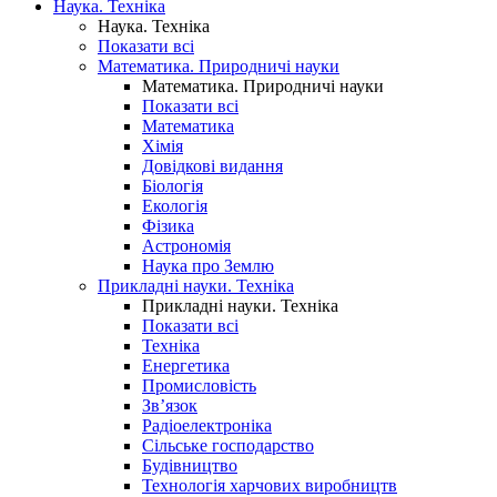
Наука. Техніка
Наука. Техніка
Показати всі
Математика. Природничі науки
Математика. Природничі науки
Показати всі
Математика
Хімія
Довідкові видання
Біологія
Екологія
Фізика
Астрономія
Наука про Землю
Прикладні науки. Техніка
Прикладні науки. Техніка
Показати всі
Техніка
Енергетика
Промисловість
Зв’язок
Радіоелектроніка
Сільське господарство
Будівництво
Технологія харчових виробництв