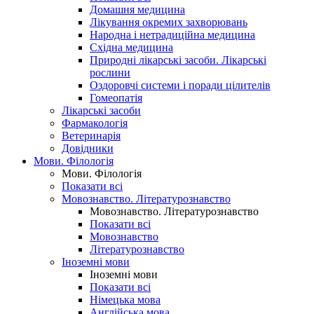
Домашня медицина
Лікування окремих захворювань
Народна і нетрадиційна медицина
Східна медицина
Природні лікарські засоби. Лікарські
рослини
Оздоровчі системи і поради цілителів
Гомеопатія
Лікарські засоби
Фармакологія
Ветеринарія
Довідники
Мови. Філологія
Мови. Філологія
Показати всі
Мовознавство. Літературознавство
Мовознавство. Літературознавство
Показати всі
Мовознавство
Літературознавство
Іноземні мови
Іноземні мови
Показати всі
Німецька мова
Англійська мова