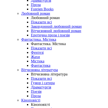
Драматургія
Проза
Foreign Books
Любовний роман
Любовний роман
Показати всі
Закордонний любовний роман
Вітчизняний любовний роман
Еротична проза і поезія
Фантастика. Містика
Фантастика. Містика
Показати всі
Фентезі
Жахи
Містика
Фантастика
Вітчизняна література
Вітчизняна література
Показати всі
Гумор і сатира
Драматургія
Поезія
Проза
Кіноповісті
Кіноповісті