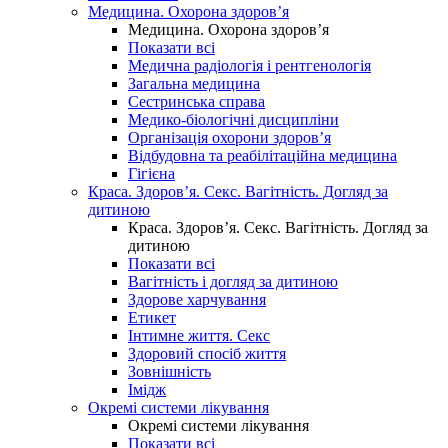
Медицина. Охорона здоров’я
Медицина. Охорона здоров’я
Показати всі
Медична радіологія і рентгенологія
Загальна медицина
Сестринська справа
Медико-біологічні дисципліни
Організація охорони здоров’я
Відбудовна та реабілітаційна медицина
Гігієна
Краса. Здоров’я. Секс. Вагітність. Догляд за
дитиною
Краса. Здоров’я. Секс. Вагітність. Догляд за
дитиною
Показати всі
Вагітність і догляд за дитиною
Здорове харчування
Етикет
Інтимне життя. Секс
Здоровий спосіб життя
Зовнішність
Імідж
Окремі системи лікування
Окремі системи лікування
Показати всі