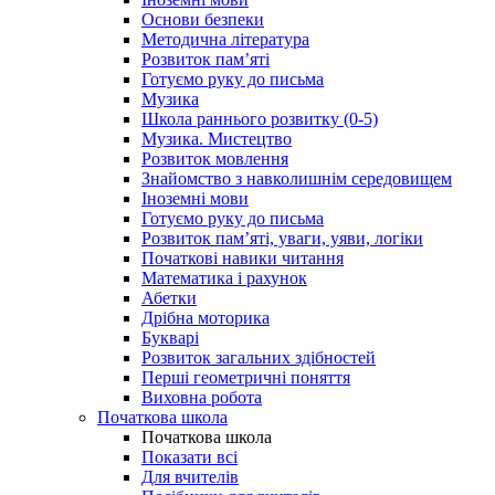
Основи безпеки
Методична література
Розвиток пам’яті
Готуємо руку до письма
Музика
Школа раннього розвитку (0-5)
Музика. Мистецтво
Розвиток мовлення
Знайомство з навколишнім середовищем
Іноземні мови
Готуємо руку до письма
Розвиток пам’яті, уваги, уяви, логіки
Початкові навики читання
Математика і рахунок
Абетки
Дрібна моторика
Букварі
Розвиток загальних здібностей
Перші геометричні поняття
Виховна робота
Початкова школа
Початкова школа
Показати всі
Для вчителів