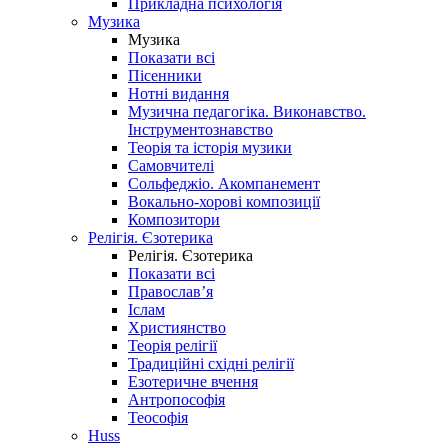
Прикладна психологія
Музика
Музика
Показати всі
Пісенники
Нотні видання
Музична педагогіка. Виконавство.
Інструментознавство
Теорія та історія музики
Самовчителі
Сольфеджіо. Акомпанемент
Вокально-хорові композиції
Композитори
Релігія. Єзотерика
Релігія. Єзотерика
Показати всі
Православ’я
Іслам
Християнство
Теорія релігії
Традиційні східні релігії
Езотеричне вчення
Антропософія
Теософія
Huss