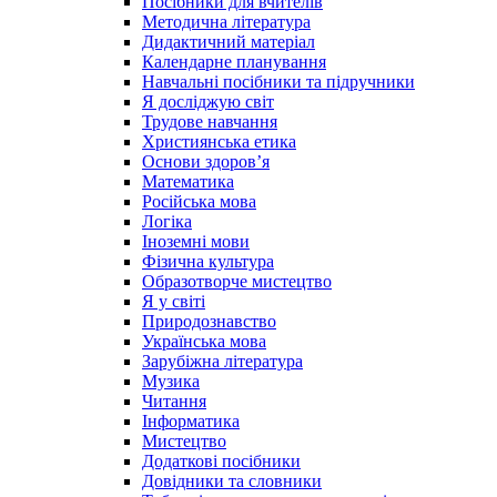
Посібники для вчителів
Методична література
Дидактичний матеріал
Календарне планування
Навчальні посібники та підручники
Я досліджую світ
Трудове навчання
Християнська етика
Основи здоров’я
Математика
Російська мова
Логіка
Іноземні мови
Фізична культура
Образотворче мистецтво
Я у світі
Природознавство
Українська мова
Зарубіжна література
Музика
Читання
Інформатика
Мистецтво
Додаткові посібники
Довідники та словники