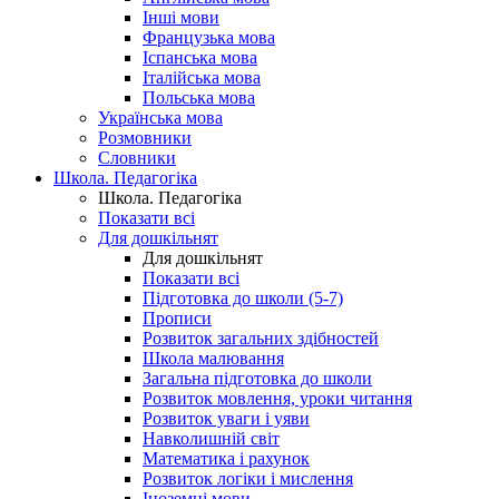
Інші мови
Французька мова
Іспанська мова
Італійська мова
Польська мова
Українська мова
Розмовники
Словники
Школа. Педагогіка
Школа. Педагогіка
Показати всі
Для дошкільнят
Для дошкільнят
Показати всі
Підготовка до школи (5-7)
Прописи
Розвиток загальних здібностей
Школа малювання
Загальна підготовка до школи
Розвиток мовлення, уроки читання
Розвиток уваги і уяви
Навколишній світ
Математика і рахунок
Розвиток логіки і мислення
Іноземні мови