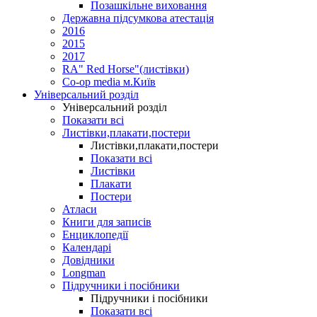
Позашкільне виховання
Державна підсумкова атестація
2016
2015
2017
RA" Red Horse"(листівки)
Co-op media м.Київ
Універсальний розділ
Універсальний розділ
Показати всі
Листівки,плакати,постери
Листівки,плакати,постери
Показати всі
Листівки
Плакати
Постери
Атласи
Книги для записів
Енциклопедії
Календарі
Довідники
Longman
Підручники і посібники
Підручники і посібники
Показати всі