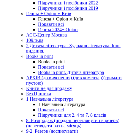
Підручники і посібники 2022
Підручники і посібники 2019
Генеза + Оріон м Київ
Генеза + Оріон м Київ
Показати всі
Генеза 2024+ Оріон
АСС-Центр Москва
109.te.ua
2 Дитяча література. Художня література. Інші
видання.
Books in print
Books in print
Показати всі
Books in print. Дитяча література
АРХІВ (до вияснення) (див коментар)(тримати
пустою)
Книги не для продажу
Без Цінника
1 Навчальна література
1 Навчальна література
Показати всі
Підручники для 2, 4 та 7, 8 класів
8. Розпродаж (продані переглянути і в резерв)
(переглядати раз на місяць)
9-2. Резерв (досписувати)