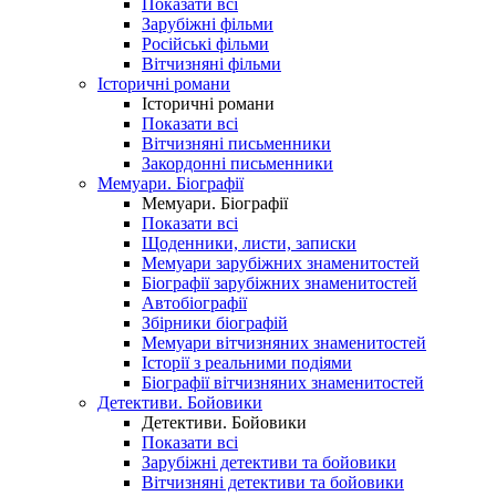
Показати всі
Зарубіжні фільми
Російські фільми
Вітчизняні фільми
Історичні романи
Історичні романи
Показати всі
Вітчизняні письменники
Закордонні письменники
Мемуари. Біографії
Мемуари. Біографії
Показати всі
Щоденники, листи, записки
Мемуари зарубіжних знаменитостей
Біографії зарубіжних знаменитостей
Автобіографії
Збірники біографій
Мемуари вітчизняних знаменитостей
Історії з реальними подіями
Біографії вітчизняних знаменитостей
Детективи. Бойовики
Детективи. Бойовики
Показати всі
Зарубіжні детективи та бойовики
Вітчизняні детективи та бойовики