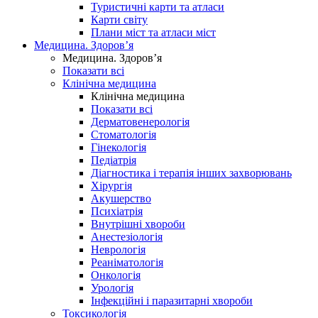
Туристичні карти та атласи
Карти світу
Плани міст та атласи міст
Медицина. Здоров’я
Медицина. Здоров’я
Показати всі
Клінічна медицина
Клінічна медицина
Показати всі
Дерматовенерологія
Стоматологія
Гінекологія
Педіатрія
Діагностика і терапія інших захворювань
Хірургія
Акушерство
Психіатрія
Внутрішні хвороби
Анестезіологія
Неврологія
Реаніматологія
Онкологія
Урологія
Інфекційні і паразитарні хвороби
Токсикологія