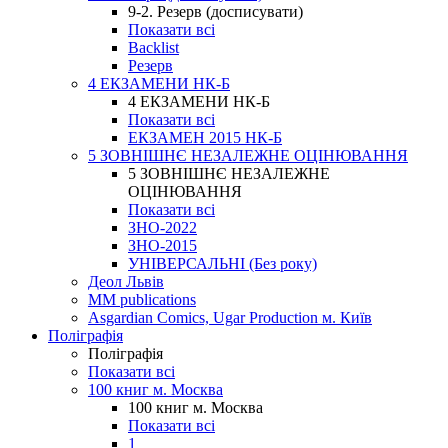
9-2. Резерв (досписувати)
Показати всі
Backlist
Резерв
4 ЕКЗАМЕНИ НК-Б
4 ЕКЗАМЕНИ НК-Б
Показати всі
ЕКЗАМЕН 2015 НК-Б
5 ЗОВНІШНЄ НЕЗАЛЕЖНЕ ОЦІНЮВАННЯ
5 ЗОВНІШНЄ НЕЗАЛЕЖНЕ
ОЦІНЮВАННЯ
Показати всі
ЗНО-2022
ЗНО-2015
УНІВЕРСАЛЬНІ (Без року)
Деол Львів
MM publications
Asgardian Comics, Ugar Production м. Київ
Поліграфія
Поліграфія
Показати всі
100 книг м. Москва
100 книг м. Москва
Показати всі
1