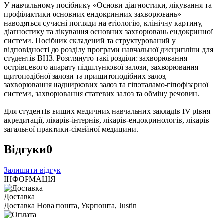
У навчальному посібнику «Основи діагностики, лікування та
профілактики основних ендокринних захворювань»
наводяться сучасні погляди на етіологію, клінічну картину,
діагностику та лікування основних захворювань ендокринної
системи. Посібник складений та структурований у
відповідності до розділу програми навчальної дисципліни для
студентів ВНЗ. Розглянуто такі розділи: захворювання
острівцевого апарату підшлункової залози, захворювання
щитоподібної залози та прищитоподібних залоз,
захворювання надниркових залоз та гіпоталамо-гіпофізарної
системи, захворювання статевих залоз та обміну речовин.
Для студентів вищих медичних навчальних закладів IV рівня
акредитації, лікарів-інтернів, лікарів-ендокринологів, лікарів
загальної практики-сімейної медицини.
Відгуки
0
Залишити відгук
ІНФОРМАЦІЯ
Доставка
Доставка Нова пошта, Укрпошта, Justin