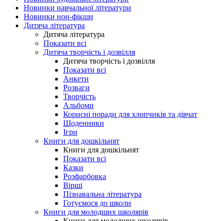
Новинки навчальної літератури
Новинки нон-фікшн
Дитяча література
Дитяча література
Показати всі
Дитяча творчість і дозвілля
Дитяча творчість і дозвілля
Показати всі
Анкети
Розваги
Творчість
Альбоми
Корисні поради для хлопчиків та дівчат
Щоденники
Ігри
Книги для дошкільнят
Книги для дошкільнят
Показати всі
Казки
Розфарбовка
Вірші
Пізнавальна література
Готуємося до школи
Книги для молодших школярів
Книги для молодших школярів