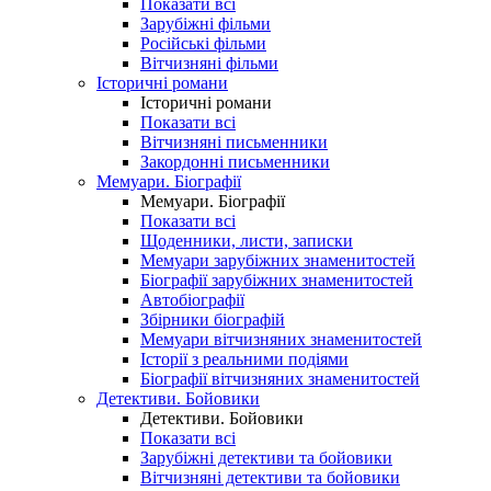
Показати всі
Зарубіжні фільми
Російські фільми
Вітчизняні фільми
Історичні романи
Історичні романи
Показати всі
Вітчизняні письменники
Закордонні письменники
Мемуари. Біографії
Мемуари. Біографії
Показати всі
Щоденники, листи, записки
Мемуари зарубіжних знаменитостей
Біографії зарубіжних знаменитостей
Автобіографії
Збірники біографій
Мемуари вітчизняних знаменитостей
Історії з реальними подіями
Біографії вітчизняних знаменитостей
Детективи. Бойовики
Детективи. Бойовики
Показати всі
Зарубіжні детективи та бойовики
Вітчизняні детективи та бойовики