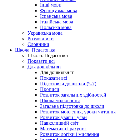
Інші мови
Французька мова
Іспанська мова
Італійська мова
Польська мова
Українська мова
Розмовники
Словники
Школа. Педагогіка
Школа. Педагогіка
Показати всі
Для дошкільнят
Для дошкільнят
Показати всі
Підготовка до школи (5-7)
Прописи
Розвиток загальних здібностей
Школа малювання
Загальна підготовка до школи
Розвиток мовлення, уроки читання
Розвиток уваги і уяви
Навколишній світ
Математика і рахунок
Розвиток логіки і мислення
Іноземні мови