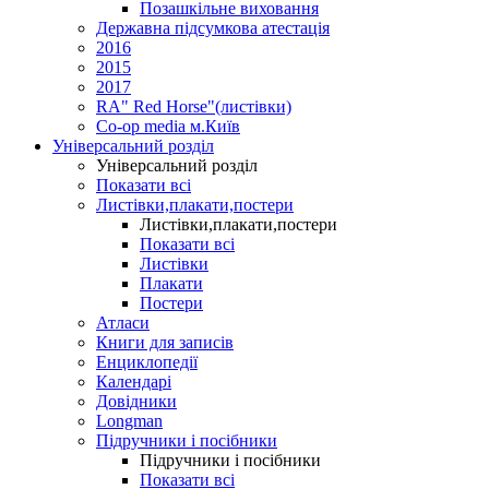
Позашкільне виховання
Державна підсумкова атестація
2016
2015
2017
RA" Red Horse"(листівки)
Co-op media м.Київ
Універсальний розділ
Універсальний розділ
Показати всі
Листівки,плакати,постери
Листівки,плакати,постери
Показати всі
Листівки
Плакати
Постери
Атласи
Книги для записів
Енциклопедії
Календарі
Довідники
Longman
Підручники і посібники
Підручники і посібники
Показати всі