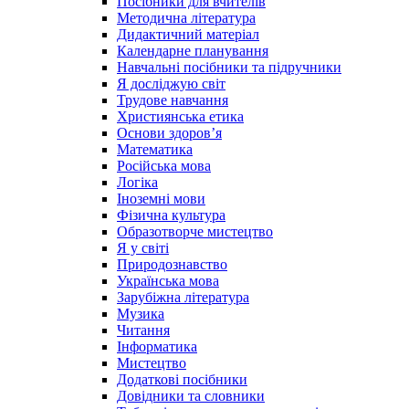
Посібники для вчителів
Методична література
Дидактичний матеріал
Календарне планування
Навчальні посібники та підручники
Я досліджую світ
Трудове навчання
Християнська етика
Основи здоров’я
Математика
Російська мова
Логіка
Іноземні мови
Фізична культура
Образотворче мистецтво
Я у світі
Природознавство
Українська мова
Зарубіжна література
Музика
Читання
Інформатика
Мистецтво
Додаткові посібники
Довідники та словники