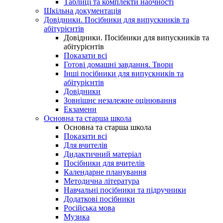
Таблиці та комплекти наочності
Шкільна документація
Довідники. Посібники для випускників та
абітурієнтів
Довідники. Посібники для випускників та
абітурієнтів
Показати всі
Готові домашні завдання. Твори
Інші посібники для випускників та
абітурієнтів
Довідники
Зовнішнє незалежне оцінювання
Екзамени
Основна та старша школа
Основна та старша школа
Показати всі
Для вчителів
Дидактичний матеріал
Посібники для вчителів
Календарне планування
Методична література
Навчальні посібники та підручники
Додаткові посібники
Російська мова
Музика