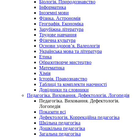
Біологія. Природознавство
Інформатика
Іноземні мови
Фізика. Астрономія
Географія. Економіка
Зарубіжна література
Трудове навчання
Фізична культура
Основи здоров’я. Валеологія
Українська мова та література
Етика
Образотворче мистецтво
Математика
Хімія
Історія. Правознавство
Таблиці та комплекти наочності
Довідники та словники
Педагогіка. Виховання. Дефектологія. Логопедія
Педагогіка. Виховання. Дефектологія.
Логопедія
Показати всі
Дефектологія. Коррекційна педагогіка
Шкільна педагогіка
Дошкільна педагогіка
Загальна педагогіка