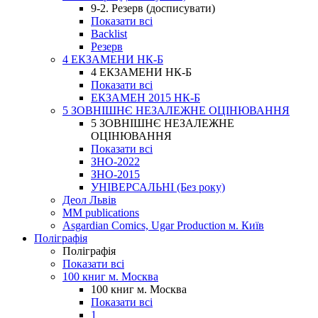
9-2. Резерв (досписувати)
Показати всі
Backlist
Резерв
4 ЕКЗАМЕНИ НК-Б
4 ЕКЗАМЕНИ НК-Б
Показати всі
ЕКЗАМЕН 2015 НК-Б
5 ЗОВНІШНЄ НЕЗАЛЕЖНЕ ОЦІНЮВАННЯ
5 ЗОВНІШНЄ НЕЗАЛЕЖНЕ
ОЦІНЮВАННЯ
Показати всі
ЗНО-2022
ЗНО-2015
УНІВЕРСАЛЬНІ (Без року)
Деол Львів
MM publications
Asgardian Comics, Ugar Production м. Київ
Поліграфія
Поліграфія
Показати всі
100 книг м. Москва
100 книг м. Москва
Показати всі
1