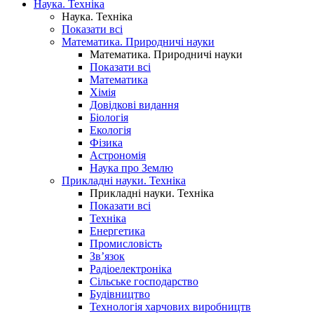
Наука. Техніка
Наука. Техніка
Показати всі
Математика. Природничі науки
Математика. Природничі науки
Показати всі
Математика
Хімія
Довідкові видання
Біологія
Екологія
Фізика
Астрономія
Наука про Землю
Прикладні науки. Техніка
Прикладні науки. Техніка
Показати всі
Техніка
Енергетика
Промисловість
Зв’язок
Радіоелектроніка
Сільське господарство
Будівництво
Технологія харчових виробництв