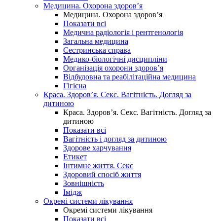
Медицина. Охорона здоров’я
Медицина. Охорона здоров’я
Показати всі
Медична радіологія і рентгенологія
Загальна медицина
Сестринська справа
Медико-біологічні дисципліни
Організація охорони здоров’я
Відбудовна та реабілітаційна медицина
Гігієна
Краса. Здоров’я. Секс. Вагітність. Догляд за
дитиною
Краса. Здоров’я. Секс. Вагітність. Догляд за
дитиною
Показати всі
Вагітність і догляд за дитиною
Здорове харчування
Етикет
Інтимне життя. Секс
Здоровий спосіб життя
Зовнішність
Імідж
Окремі системи лікування
Окремі системи лікування
Показати всі