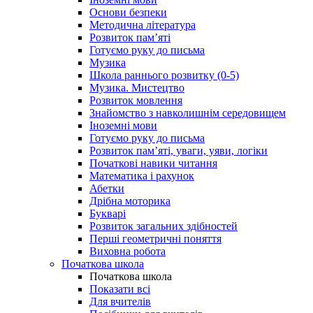
Основи безпеки
Методична література
Розвиток пам’яті
Готуємо руку до письма
Музика
Школа раннього розвитку (0-5)
Музика. Мистецтво
Розвиток мовлення
Знайомство з навколишнім середовищем
Іноземні мови
Готуємо руку до письма
Розвиток пам’яті, уваги, уяви, логіки
Початкові навики читання
Математика і рахунок
Абетки
Дрібна моторика
Букварі
Розвиток загальних здібностей
Перші геометричні поняття
Виховна робота
Початкова школа
Початкова школа
Показати всі
Для вчителів