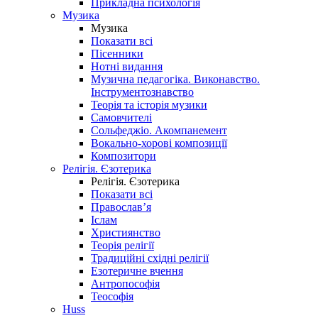
Прикладна психологія
Музика
Музика
Показати всі
Пісенники
Нотні видання
Музична педагогіка. Виконавство.
Інструментознавство
Теорія та історія музики
Самовчителі
Сольфеджіо. Акомпанемент
Вокально-хорові композиції
Композитори
Релігія. Єзотерика
Релігія. Єзотерика
Показати всі
Православ’я
Іслам
Християнство
Теорія релігії
Традиційні східні релігії
Езотеричне вчення
Антропософія
Теософія
Huss