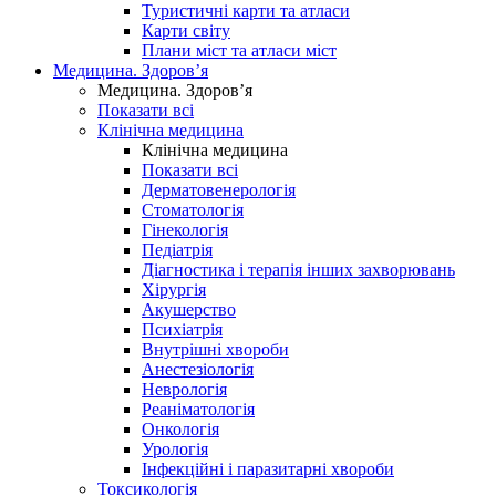
Туристичні карти та атласи
Карти світу
Плани міст та атласи міст
Медицина. Здоров’я
Медицина. Здоров’я
Показати всі
Клінічна медицина
Клінічна медицина
Показати всі
Дерматовенерологія
Стоматологія
Гінекологія
Педіатрія
Діагностика і терапія інших захворювань
Хірургія
Акушерство
Психіатрія
Внутрішні хвороби
Анестезіологія
Неврологія
Реаніматологія
Онкологія
Урологія
Інфекційні і паразитарні хвороби
Токсикологія