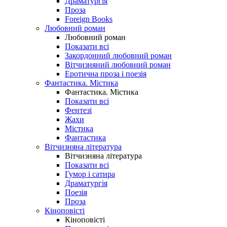
Драматургія
Проза
Foreign Books
Любовний роман
Любовний роман
Показати всі
Закордонний любовний роман
Вітчизняний любовний роман
Еротична проза і поезія
Фантастика. Містика
Фантастика. Містика
Показати всі
Фентезі
Жахи
Містика
Фантастика
Вітчизняна література
Вітчизняна література
Показати всі
Гумор і сатира
Драматургія
Поезія
Проза
Кіноповісті
Кіноповісті