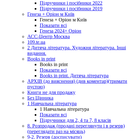
Підручники і посібники 2022
Підручники і посібники 2019
Генеза + Оріон м Київ
Генеза + Оріон м Київ
Показати всі
Генеза 2024+ Оріон
АСС-Центр Москва
109.te.ua
2 Дитяча література. Художня література. Інші
видання.
Books in print
Books in print
Показати всі
Books in print. Дитяча література
АРХІВ (до вияснення) (див коментар)(тримати
пустою)
Книги не для продажу
Без Цінника
1 Навчальна література
1 Навчальна література
Показати всі
Підручники для 2, 4 та 7, 8 класів
8. Розпродаж (продані переглянути і в резерв)
(переглядати раз на місяць)
9-2. Резерв (досписувати)