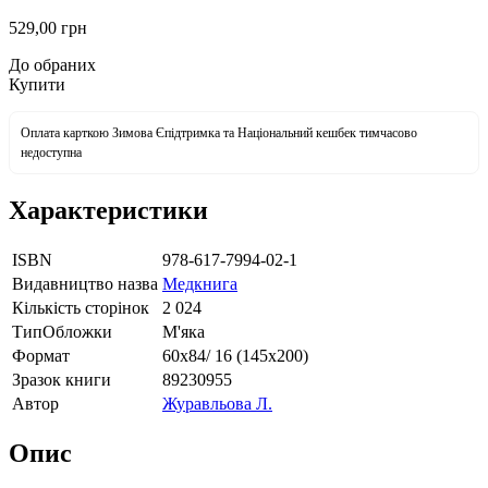
529
,00
грн
До обраних
Купити
Оплата карткою Зимова Єпідтримка та Національний кешбек тимчасово
недоступна
Характеристики
ISBN
978-617-7994-02-1
Видавництво назва
Медкнига
Кількість сторінок
2 024
ТипОбложки
М'яка
Формат
60х84/ 16 (145х200)
Зразок книги
89230955
Автор
Журавльова Л.
Опис