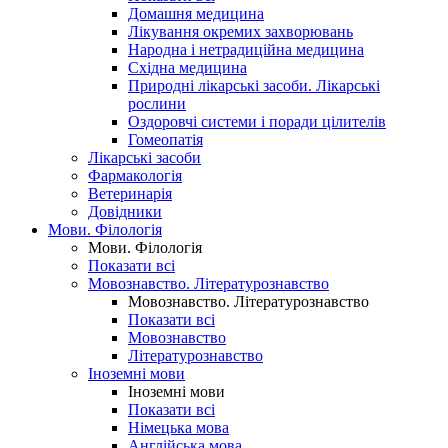
Домашня медицина
Лікування окремих захворювань
Народна і нетрадиційна медицина
Східна медицина
Природні лікарські засоби. Лікарські
рослини
Оздоровчі системи і поради цілителів
Гомеопатія
Лікарські засоби
Фармакологія
Ветеринарія
Довідники
Мови. Філологія
Мови. Філологія
Показати всі
Мовознавство. Літературознавство
Мовознавство. Літературознавство
Показати всі
Мовознавство
Літературознавство
Іноземні мови
Іноземні мови
Показати всі
Німецька мова
Англійська мова