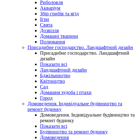
Риболовля
Акваріум
Збір грибів та ягід
Ігри
Свята
Дозвілля
Домашні тварини
Полювання
Присадибне господарство. Ландшафтний дизайн
Присадибне господарство. Ландшафтний
дизайн
Показати всі
Ландшафтний дизайн
Бджільництво
Квітництво
Сад
Домашня худоба і птахи
Город
Домоведення. Індивідуальне будівництво та
ремонт будинку
Домоведення. Індивідуальне будівництво та
ремонт будинку
Показати всі
Будівництво та ремонт будинку
Домоведення