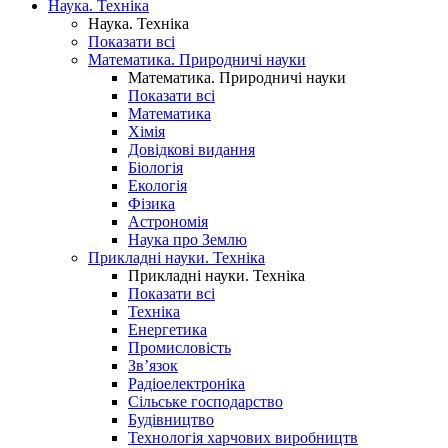
Наука. Техніка
Наука. Техніка
Показати всі
Математика. Природничі науки
Математика. Природничі науки
Показати всі
Математика
Хімія
Довідкові видання
Біологія
Екологія
Фізика
Астрономія
Наука про Землю
Прикладні науки. Техніка
Прикладні науки. Техніка
Показати всі
Техніка
Енергетика
Промисловість
Зв’язок
Радіоелектроніка
Сільське господарство
Будівництво
Технологія харчових виробництв