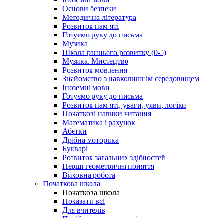
Основи безпеки
Методична література
Розвиток пам’яті
Готуємо руку до письма
Музика
Школа раннього розвитку (0-5)
Музика. Мистецтво
Розвиток мовлення
Знайомство з навколишнім середовищем
Іноземні мови
Готуємо руку до письма
Розвиток пам’яті, уваги, уяви, логіки
Початкові навики читання
Математика і рахунок
Абетки
Дрібна моторика
Букварі
Розвиток загальних здібностей
Перші геометричні поняття
Виховна робота
Початкова школа
Початкова школа
Показати всі
Для вчителів