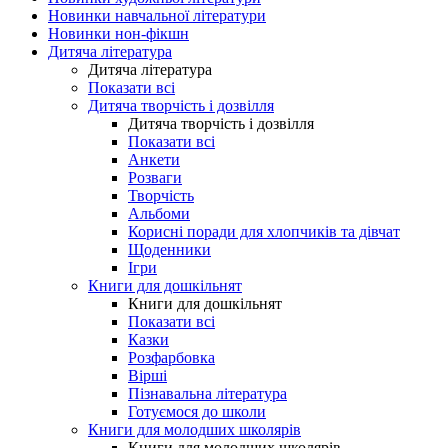
Новинки навчальної літератури
Новинки нон-фікшн
Дитяча література
Дитяча література
Показати всі
Дитяча творчість і дозвілля
Дитяча творчість і дозвілля
Показати всі
Анкети
Розваги
Творчість
Альбоми
Корисні поради для хлопчиків та дівчат
Щоденники
Ігри
Книги для дошкільнят
Книги для дошкільнят
Показати всі
Казки
Розфарбовка
Вірші
Пізнавальна література
Готуємося до школи
Книги для молодших школярів
Книги для молодших школярів