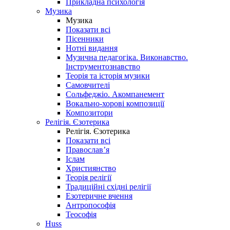
Прикладна психологія
Музика
Музика
Показати всі
Пісенники
Нотні видання
Музична педагогіка. Виконавство.
Інструментознавство
Теорія та історія музики
Самовчителі
Сольфеджіо. Акомпанемент
Вокально-хорові композиції
Композитори
Релігія. Єзотерика
Релігія. Єзотерика
Показати всі
Православ’я
Іслам
Християнство
Теорія релігії
Традиційні східні релігії
Езотеричне вчення
Антропософія
Теософія
Huss