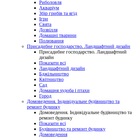
Риболовля
Акваріум
Збір грибів та ягід
Ігри
Свята
Дозвілля
Домашні тварини
Полювання
Присадибне господарство. Ландшафтний дизайн
Присадибне господарство. Ландшафтний
дизайн
Показати всі
Ландшафтний дизайн
Бджільництво
Квітництво
Сад
Домашня худоба і птахи
Город
Домоведення. Індивідуальне будівництво та
ремонт будинку
Домоведення. Індивідуальне будівництво та
ремонт будинку
Показати всі
Будівництво та ремонт будинку
Домоведення