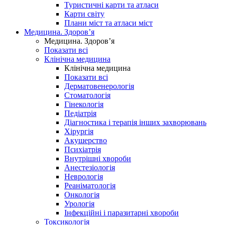
Туристичні карти та атласи
Карти світу
Плани міст та атласи міст
Медицина. Здоров’я
Медицина. Здоров’я
Показати всі
Клінічна медицина
Клінічна медицина
Показати всі
Дерматовенерологія
Стоматологія
Гінекологія
Педіатрія
Діагностика і терапія інших захворювань
Хірургія
Акушерство
Психіатрія
Внутрішні хвороби
Анестезіологія
Неврологія
Реаніматологія
Онкологія
Урологія
Інфекційні і паразитарні хвороби
Токсикологія