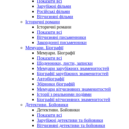
Показати всі
Зарубіжні фільми
Російські фільми
Вітчизняні фільми
Історичні романи
Історичні романи
Показати всі
Вітчизняні письменники
Закордонні письменники
Мемуари. Біографії
Мемуари. Біографії
Показати всі
Щоденники, листи, записки
Мемуари зарубіжних знаменитостей
Біографії зарубіжних знаменитостей
Автобіографії
Збірники біографій
Мемуари вітчизняних знаменитостей
Історії з реальними подіями
Біографії вітчизняних знаменитостей
Детективи. Бойовики
Детективи. Бойовики
Показати всі
Зарубіжні детективи та бойовики
Вітчизняні детективи та бойовики