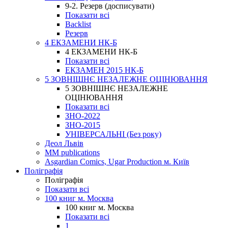
9-2. Резерв (досписувати)
Показати всі
Backlist
Резерв
4 ЕКЗАМЕНИ НК-Б
4 ЕКЗАМЕНИ НК-Б
Показати всі
ЕКЗАМЕН 2015 НК-Б
5 ЗОВНІШНЄ НЕЗАЛЕЖНЕ ОЦІНЮВАННЯ
5 ЗОВНІШНЄ НЕЗАЛЕЖНЕ
ОЦІНЮВАННЯ
Показати всі
ЗНО-2022
ЗНО-2015
УНІВЕРСАЛЬНІ (Без року)
Деол Львів
MM publications
Asgardian Comics, Ugar Production м. Київ
Поліграфія
Поліграфія
Показати всі
100 книг м. Москва
100 книг м. Москва
Показати всі
1