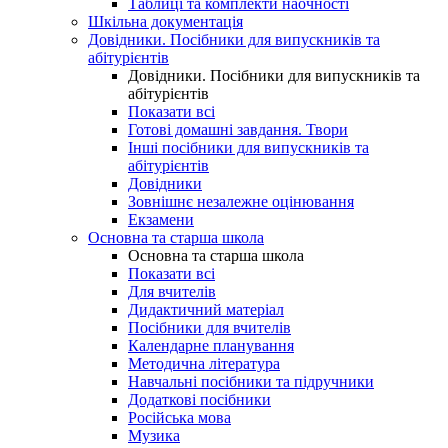
Таблиці та комплекти наочності
Шкільна документація
Довідники. Посібники для випускників та
абітурієнтів
Довідники. Посібники для випускників та
абітурієнтів
Показати всі
Готові домашні завдання. Твори
Інші посібники для випускників та
абітурієнтів
Довідники
Зовнішнє незалежне оцінювання
Екзамени
Основна та старша школа
Основна та старша школа
Показати всі
Для вчителів
Дидактичний матеріал
Посібники для вчителів
Календарне планування
Методична література
Навчальні посібники та підручники
Додаткові посібники
Російська мова
Музика