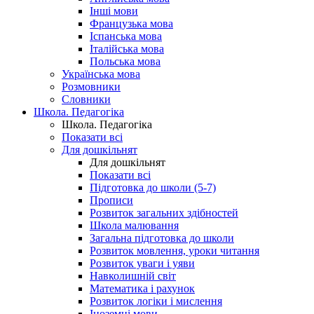
Інші мови
Французька мова
Іспанська мова
Італійська мова
Польська мова
Українська мова
Розмовники
Словники
Школа. Педагогіка
Школа. Педагогіка
Показати всі
Для дошкільнят
Для дошкільнят
Показати всі
Підготовка до школи (5-7)
Прописи
Розвиток загальних здібностей
Школа малювання
Загальна підготовка до школи
Розвиток мовлення, уроки читання
Розвиток уваги і уяви
Навколишній світ
Математика і рахунок
Розвиток логіки і мислення
Іноземні мови