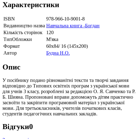
Характеристики
ISBN
978-966-10-9001-8
Видавництво назва
Навчальна книга -Богдан
Кількість сторінок
120
ТипОбложки
М'яка
Формат
60х84/ 16 (145х200)
Автор
Будна Н.О.
Опис
У посiбнику подано різноманітні тексти та творчi завдання
вiдповiдно до Типових освітніх програм з української мови
для учнiв 3 класу, розроблені за редакцією О. Я. Савченко та Р.
Б. Шияна. Пропонованi вправи допоможуть дiтям практично
засвоїти та закрiпити програмовий матерiал з української
мови. Для третьокласників, учителів початкових класiв,
студентiв педагогічних навчальних закладів.
Відгуки
0