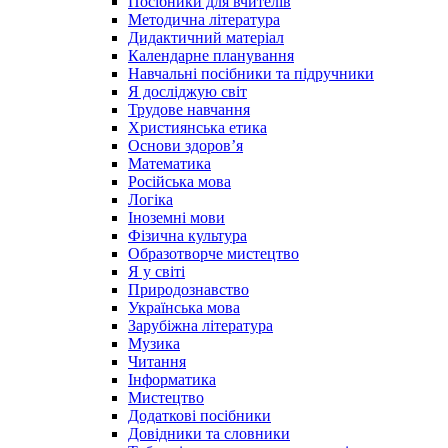
Посібники для вчителів
Методична література
Дидактичний матеріал
Календарне планування
Навчальні посібники та підручники
Я досліджую світ
Трудове навчання
Християнська етика
Основи здоров’я
Математика
Російська мова
Логіка
Іноземні мови
Фізична культура
Образотворче мистецтво
Я у світі
Природознавство
Українська мова
Зарубіжна література
Музика
Читання
Інформатика
Мистецтво
Додаткові посібники
Довідники та словники