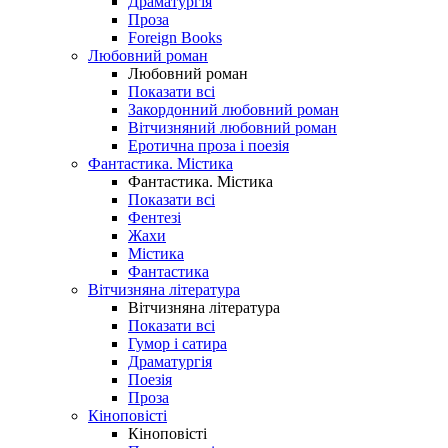
Драматургія
Проза
Foreign Books
Любовний роман
Любовний роман
Показати всі
Закордонний любовний роман
Вітчизняний любовний роман
Еротична проза і поезія
Фантастика. Містика
Фантастика. Містика
Показати всі
Фентезі
Жахи
Містика
Фантастика
Вітчизняна література
Вітчизняна література
Показати всі
Гумор і сатира
Драматургія
Поезія
Проза
Кіноповісті
Кіноповісті