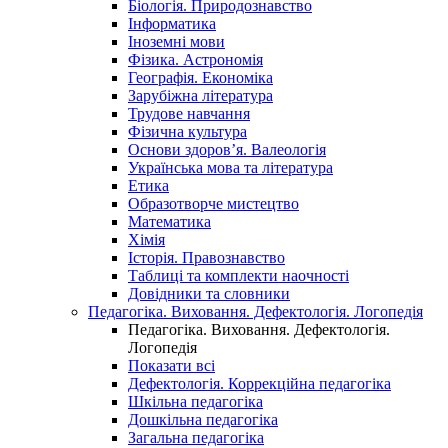
Біологія. Природознавство
Інформатика
Іноземні мови
Фізика. Астрономія
Географія. Економіка
Зарубіжна література
Трудове навчання
Фізична культура
Основи здоров’я. Валеологія
Українська мова та література
Етика
Образотворче мистецтво
Математика
Хімія
Історія. Правознавство
Таблиці та комплекти наочності
Довідники та словники
Педагогіка. Виховання. Дефектологія. Логопедія
Педагогіка. Виховання. Дефектологія.
Логопедія
Показати всі
Дефектологія. Коррекційна педагогіка
Шкільна педагогіка
Дошкільна педагогіка
Загальна педагогіка