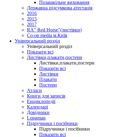
Позашкільне виховання
Державна підсумкова атестація
2016
2015
2017
RA" Red Horse"(листівки)
Co-op media м.Київ
Універсальний розділ
Універсальний розділ
Показати всі
Листівки,плакати,постери
Листівки,плакати,постери
Показати всі
Листівки
Плакати
Постери
Атласи
Книги для записів
Енциклопедії
Календарі
Довідники
Longman
Підручники і посібники
Підручники і посібники
Показати всі