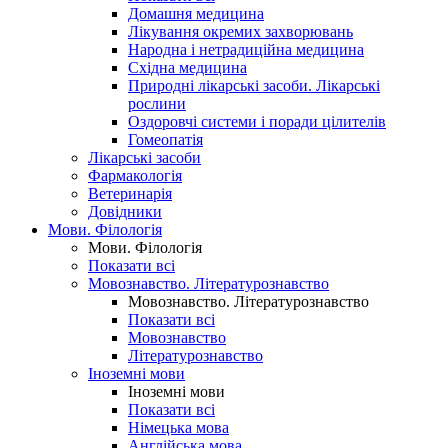
Домашня медицина
Лікування окремих захворювань
Народна і нетрадиційна медицина
Східна медицина
Природні лікарські засоби. Лікарські
рослини
Оздоровчі системи і поради цілителів
Гомеопатія
Лікарські засоби
Фармакологія
Ветеринарія
Довідники
Мови. Філологія
Мови. Філологія
Показати всі
Мовознавство. Літературознавство
Мовознавство. Літературознавство
Показати всі
Мовознавство
Літературознавство
Іноземні мови
Іноземні мови
Показати всі
Німецька мова
Англійська мова