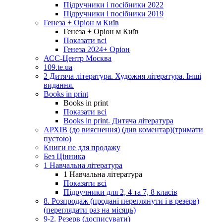
Підручники і посібники 2022
Підручники і посібники 2019
Генеза + Оріон м Київ
Генеза + Оріон м Київ
Показати всі
Генеза 2024+ Оріон
АСС-Центр Москва
109.te.ua
2 Дитяча література. Художня література. Інші
видання.
Books in print
Books in print
Показати всі
Books in print. Дитяча література
АРХІВ (до вияснення) (див коментар)(тримати
пустою)
Книги не для продажу
Без Цінника
1 Навчальна література
1 Навчальна література
Показати всі
Підручники для 2, 4 та 7, 8 класів
8. Розпродаж (продані переглянути і в резерв)
(переглядати раз на місяць)
9-2. Резерв (досписувати)