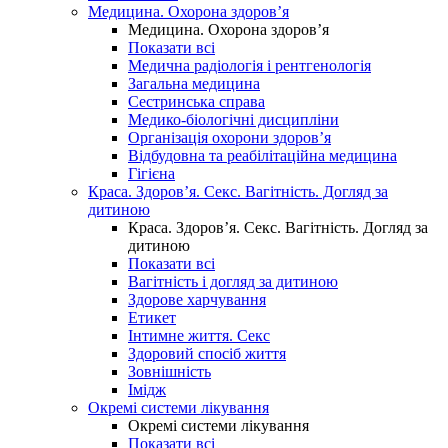
Медицина. Охорона здоров’я
Медицина. Охорона здоров’я
Показати всі
Медична радіологія і рентгенологія
Загальна медицина
Сестринська справа
Медико-біологічні дисципліни
Організація охорони здоров’я
Відбудовна та реабілітаційна медицина
Гігієна
Краса. Здоров’я. Секс. Вагітність. Догляд за
дитиною
Краса. Здоров’я. Секс. Вагітність. Догляд за
дитиною
Показати всі
Вагітність і догляд за дитиною
Здорове харчування
Етикет
Інтимне життя. Секс
Здоровий спосіб життя
Зовнішність
Імідж
Окремі системи лікування
Окремі системи лікування
Показати всі