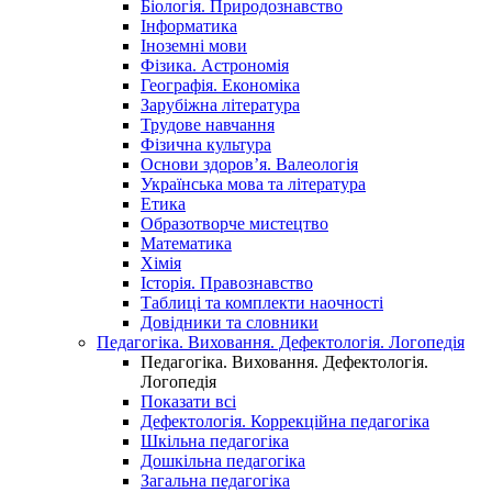
Біологія. Природознавство
Інформатика
Іноземні мови
Фізика. Астрономія
Географія. Економіка
Зарубіжна література
Трудове навчання
Фізична культура
Основи здоров’я. Валеологія
Українська мова та література
Етика
Образотворче мистецтво
Математика
Хімія
Історія. Правознавство
Таблиці та комплекти наочності
Довідники та словники
Педагогіка. Виховання. Дефектологія. Логопедія
Педагогіка. Виховання. Дефектологія.
Логопедія
Показати всі
Дефектологія. Коррекційна педагогіка
Шкільна педагогіка
Дошкільна педагогіка
Загальна педагогіка