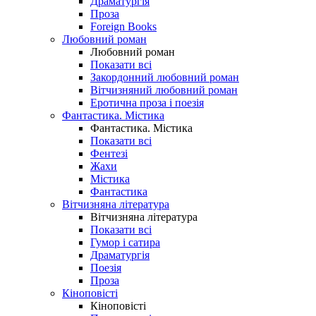
Драматургія
Проза
Foreign Books
Любовний роман
Любовний роман
Показати всі
Закордонний любовний роман
Вітчизняний любовний роман
Еротична проза і поезія
Фантастика. Містика
Фантастика. Містика
Показати всі
Фентезі
Жахи
Містика
Фантастика
Вітчизняна література
Вітчизняна література
Показати всі
Гумор і сатира
Драматургія
Поезія
Проза
Кіноповісті
Кіноповісті