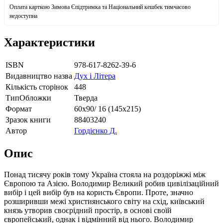
Оплата карткою Зимова Єпідтримка та Національний кешбек тимчасово
недоступна
Характеристики
ISBN
978-617-8262-39-6
Видавництво назва
Дух і Літера
Кількість сторінок
448
ТипОбложки
Тверда
Формат
60х90/ 16 (145х215)
Зразок книги
88403240
Автор
Гордієнко Д.
Опис
Понад тисячу років тому Україна стояла на роздоріжжі між
Європою та Азією. Володимир Великий робив цивілізаційний
вибір і цей вибір був на користь Європи. Проте, значно
розширивши межі християнського світу на схід, київський
князь утворив своєрідний простір, в основі своїй
європейський, однак і відмінний від нього. Володимир