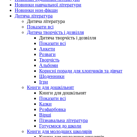
Новинки навчальної літератури
Новинки нон-фікшн
Дитяча література
Дитяча література
Показати всі
Дитяча творчість і дозвілля
Дитяча творчість і дозвілля
Показати всі
Анкети
Розваги
Творчість
Альбоми
Корисні поради для хлопчиків та дівчат
Щоденники
Ігри
Книги для дошкільнят
Книги для дошкільнят
Показати всі
Казки
Розфарбовка
Вірші
Пізнавальна література
Готуємося до школи
Книги для молодших школярів
Книги для молодших школярів