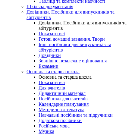
Таблиці та комплекти наочності
Шкільна документація
Довідники. Посібники для випускників та
абітурієнтів
Довідники. Посібники для випускників та
абітурієнтів
Показати всі
Готові домашні завдання. Твори
Інші посібники для випускників та
абітурієнтів
Довідники
Зовнішнє незалежне оцінювання
Екзамени
Основна та старша школа
Основна та старша школа
Показати всі
Для вчителів
Дидактичний матеріал
Посібники для вчителів
Календарне планування
Методична література
Навчальні посібники та підручники
Додаткові посібники
Російська мова
Музика