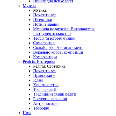
Прикладна психологія
Музика
Музика
Показати всі
Пісенники
Нотні видання
Музична педагогіка. Виконавство.
Інструментознавство
Теорія та історія музики
Самовчителі
Сольфеджіо. Акомпанемент
Вокально-хорові композиції
Композитори
Релігія. Єзотерика
Релігія. Єзотерика
Показати всі
Православ’я
Іслам
Християнство
Теорія релігії
Традиційні східні релігії
Езотеричне вчення
Антропософія
Теософія
Huss