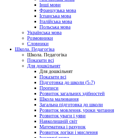
Інші мови
Французька мова
Іспанська мова
Італійська мова
Польська мова
Українська мова
Розмовники
Словники
Школа. Педагогіка
Школа. Педагогіка
Показати всі
Для дошкільнят
Для дошкільнят
Показати всі
Підготовка до школи (5-7)
Прописи
Розвиток загальних здібностей
Школа малювання
Загальна підготовка до школи
Розвиток мовлення, уроки читання
Розвиток уваги і уяви
Навколишній світ
Математика і рахунок
Розвиток логіки і мислення
Іноземні мови