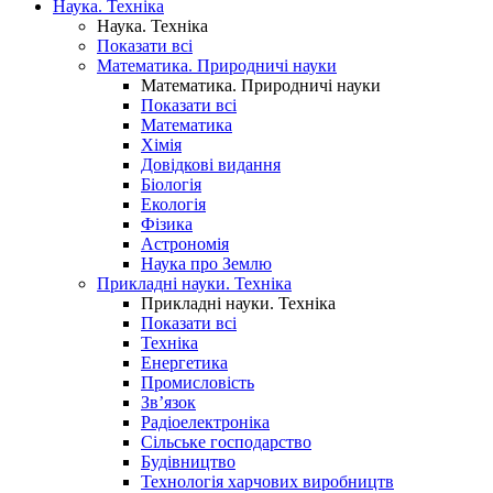
Наука. Техніка
Наука. Техніка
Показати всі
Математика. Природничі науки
Математика. Природничі науки
Показати всі
Математика
Хімія
Довідкові видання
Біологія
Екологія
Фізика
Астрономія
Наука про Землю
Прикладні науки. Техніка
Прикладні науки. Техніка
Показати всі
Техніка
Енергетика
Промисловість
Зв’язок
Радіоелектроніка
Сільське господарство
Будівництво
Технологія харчових виробництв