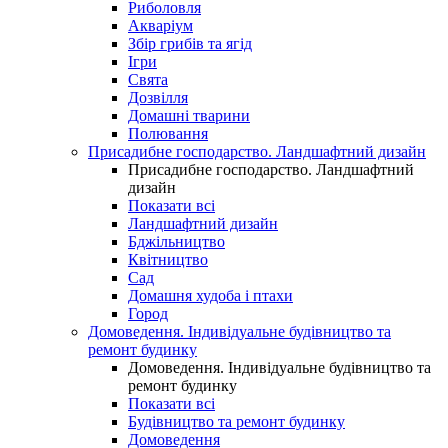
Риболовля
Акваріум
Збір грибів та ягід
Ігри
Свята
Дозвілля
Домашні тварини
Полювання
Присадибне господарство. Ландшафтний дизайн
Присадибне господарство. Ландшафтний
дизайн
Показати всі
Ландшафтний дизайн
Бджільництво
Квітництво
Сад
Домашня худоба і птахи
Город
Домоведення. Індивідуальне будівництво та
ремонт будинку
Домоведення. Індивідуальне будівництво та
ремонт будинку
Показати всі
Будівництво та ремонт будинку
Домоведення