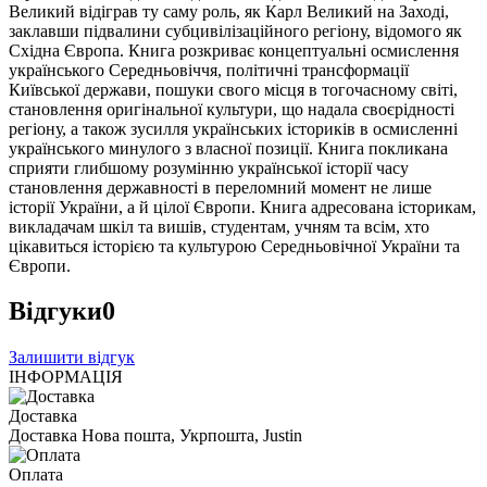
Великий відіграв ту саму роль, як Карл Великий на Заході,
заклавши підвалини субцивілізаційного регіону, відомого як
Східна Європа. Книга розкриває концептуальні осмислення
українського Середньовіччя, політичні трансформації
Київської держави, пошуки свого місця в тогочасному світі,
становлення оригінальної культури, що надала своєрідності
регіону, а також зусилля українських істориків в осмисленні
українського минулого з власної позиції. Книга покликана
сприяти глибшому розумінню української історії часу
становлення державності в переломний момент не лише
історії України, а й цілої Європи. Книга адресована історикам,
викладачам шкіл та вишів, студентам, учням та всім, хто
цікавиться історією та культурою Середньовічної України та
Європи.
Відгуки
0
Залишити відгук
ІНФОРМАЦІЯ
Доставка
Доставка Нова пошта, Укрпошта, Justin
Оплата