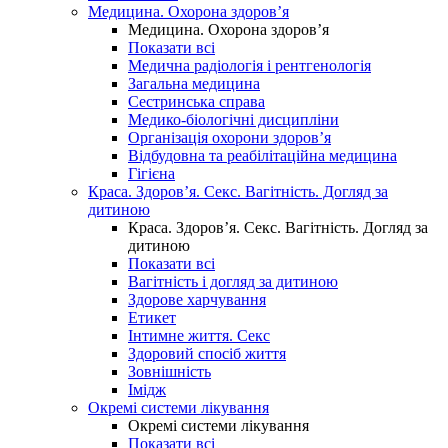
Медицина. Охорона здоров’я
Медицина. Охорона здоров’я
Показати всі
Медична радіологія і рентгенологія
Загальна медицина
Сестринська справа
Медико-біологічні дисципліни
Організація охорони здоров’я
Відбудовна та реабілітаційна медицина
Гігієна
Краса. Здоров’я. Секс. Вагітність. Догляд за
дитиною
Краса. Здоров’я. Секс. Вагітність. Догляд за
дитиною
Показати всі
Вагітність і догляд за дитиною
Здорове харчування
Етикет
Інтимне життя. Секс
Здоровий спосіб життя
Зовнішність
Імідж
Окремі системи лікування
Окремі системи лікування
Показати всі