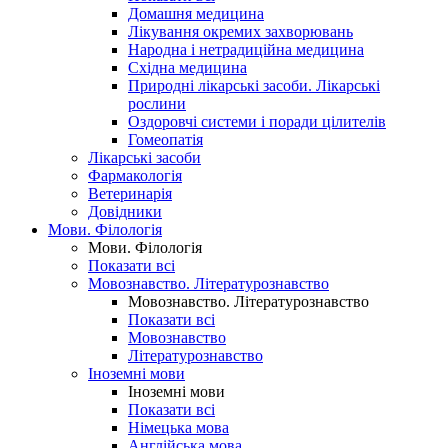
Домашня медицина
Лікування окремих захворювань
Народна і нетрадиційна медицина
Східна медицина
Природні лікарські засоби. Лікарські
рослини
Оздоровчі системи і поради цілителів
Гомеопатія
Лікарські засоби
Фармакологія
Ветеринарія
Довідники
Мови. Філологія
Мови. Філологія
Показати всі
Мовознавство. Літературознавство
Мовознавство. Літературознавство
Показати всі
Мовознавство
Літературознавство
Іноземні мови
Іноземні мови
Показати всі
Німецька мова
Англійська мова