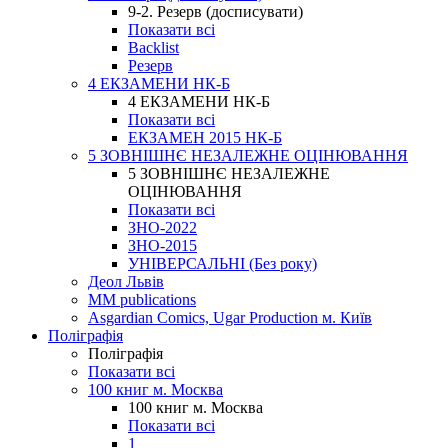
9-2. Резерв (досписувати)
Показати всі
Backlist
Резерв
4 ЕКЗАМЕНИ НК-Б
4 ЕКЗАМЕНИ НК-Б
Показати всі
ЕКЗАМЕН 2015 НК-Б
5 ЗОВНІШНЄ НЕЗАЛЕЖНЕ ОЦІНЮВАННЯ
5 ЗОВНІШНЄ НЕЗАЛЕЖНЕ
ОЦІНЮВАННЯ
Показати всі
ЗНО-2022
ЗНО-2015
УНІВЕРСАЛЬНІ (Без року)
Деол Львів
MM publications
Asgardian Comics, Ugar Production м. Київ
Поліграфія
Поліграфія
Показати всі
100 книг м. Москва
100 книг м. Москва
Показати всі
1