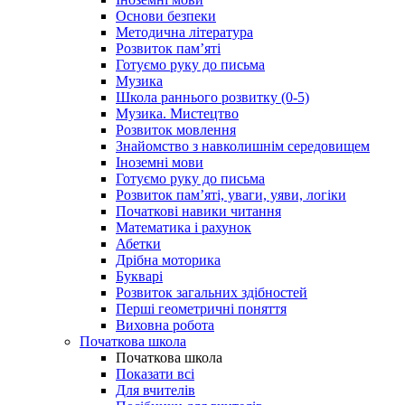
Основи безпеки
Методична література
Розвиток пам’яті
Готуємо руку до письма
Музика
Школа раннього розвитку (0-5)
Музика. Мистецтво
Розвиток мовлення
Знайомство з навколишнім середовищем
Іноземні мови
Готуємо руку до письма
Розвиток пам’яті, уваги, уяви, логіки
Початкові навики читання
Математика і рахунок
Абетки
Дрібна моторика
Букварі
Розвиток загальних здібностей
Перші геометричні поняття
Виховна робота
Початкова школа
Початкова школа
Показати всі
Для вчителів