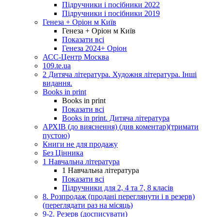
Підручники і посібники 2022
Підручники і посібники 2019
Генеза + Оріон м Київ
Генеза + Оріон м Київ
Показати всі
Генеза 2024+ Оріон
АСС-Центр Москва
109.te.ua
2 Дитяча література. Художня література. Інші
видання.
Books in print
Books in print
Показати всі
Books in print. Дитяча література
АРХІВ (до вияснення) (див коментар)(тримати
пустою)
Книги не для продажу
Без Цінника
1 Навчальна література
1 Навчальна література
Показати всі
Підручники для 2, 4 та 7, 8 класів
8. Розпродаж (продані переглянути і в резерв)
(переглядати раз на місяць)
9-2. Резерв (досписувати)