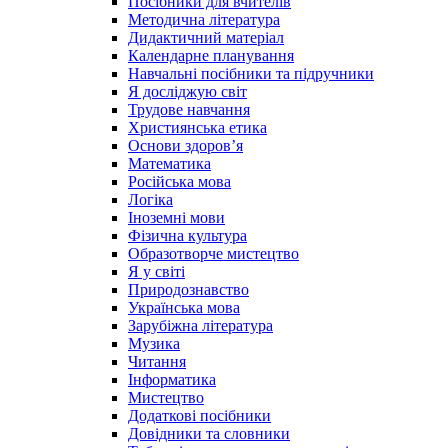
Посібники для вчителів
Методична література
Дидактичний матеріал
Календарне планування
Навчальні посібники та підручники
Я досліджую світ
Трудове навчання
Християнська етика
Основи здоров’я
Математика
Російська мова
Логіка
Іноземні мови
Фізична культура
Образотворче мистецтво
Я у світі
Природознавство
Українська мова
Зарубіжна література
Музика
Читання
Інформатика
Мистецтво
Додаткові посібники
Довідники та словники