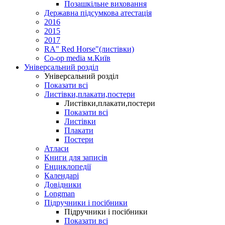
Позашкільне виховання
Державна підсумкова атестація
2016
2015
2017
RA" Red Horse"(листівки)
Co-op media м.Київ
Універсальний розділ
Універсальний розділ
Показати всі
Листівки,плакати,постери
Листівки,плакати,постери
Показати всі
Листівки
Плакати
Постери
Атласи
Книги для записів
Енциклопедії
Календарі
Довідники
Longman
Підручники і посібники
Підручники і посібники
Показати всі