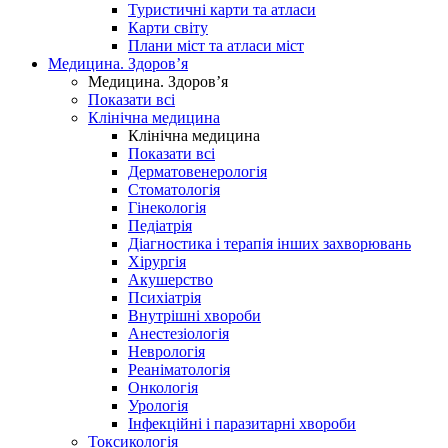
Туристичні карти та атласи
Карти світу
Плани міст та атласи міст
Медицина. Здоров’я
Медицина. Здоров’я
Показати всі
Клінічна медицина
Клінічна медицина
Показати всі
Дерматовенерологія
Стоматологія
Гінекологія
Педіатрія
Діагностика і терапія інших захворювань
Хірургія
Акушерство
Психіатрія
Внутрішні хвороби
Анестезіологія
Неврологія
Реаніматологія
Онкологія
Урологія
Інфекційні і паразитарні хвороби
Токсикологія