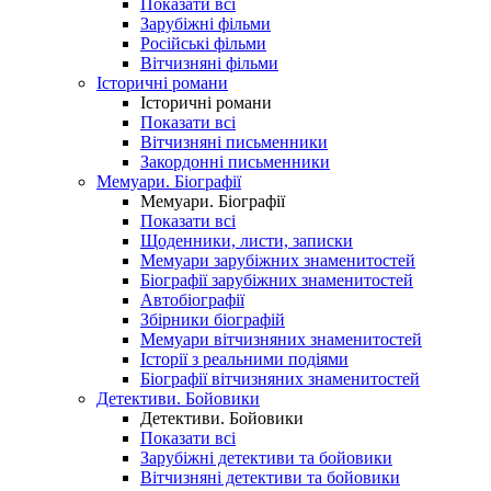
Показати всі
Зарубіжні фільми
Російські фільми
Вітчизняні фільми
Історичні романи
Історичні романи
Показати всі
Вітчизняні письменники
Закордонні письменники
Мемуари. Біографії
Мемуари. Біографії
Показати всі
Щоденники, листи, записки
Мемуари зарубіжних знаменитостей
Біографії зарубіжних знаменитостей
Автобіографії
Збірники біографій
Мемуари вітчизняних знаменитостей
Історії з реальними подіями
Біографії вітчизняних знаменитостей
Детективи. Бойовики
Детективи. Бойовики
Показати всі
Зарубіжні детективи та бойовики
Вітчизняні детективи та бойовики