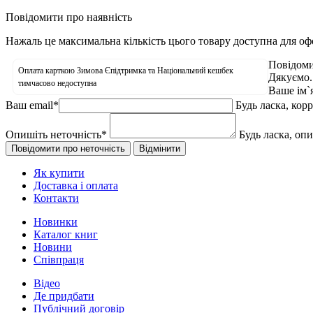
Повідомити про наявність
Нажаль це максимальна кількість цього товару доступна для о
Повідоми
Оплата карткою Зимова Єпідтримка та Національний кешбек
Дякуємо.
тимчасово недоступна
Ваше ім`
Ваш email
*
Будь ласка, кор
Опишіть неточність
*
Будь ласка, оп
Як купити
Доставка і оплата
Контакти
Новинки
Каталог книг
Новини
Співпраця
Відео
Де придбати
Публічний договір