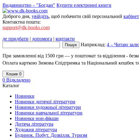
Видавництво – "Богдан"
Купити електронні книги
Доброго дня,
увійдіть
, щоб побачити свій персональний
кабінет
Контактна пошта:
support@dk-books.com
де придбати
|
допомога
|
контакти
Наприклад:
4 – Читаю залю
При замовленні від 1500 грн — у поштомат та відділення - без
Оплата карткою Зимова Єпідтримка та Національний кешбек т
Кошик
0
0
Відкладено
Каталог
Новинки
Новинки дитячої літератури
Новинки художньої літератури
Новинки навчальної літератури
Новинки нон-фікшн
Дитяча література
Художня література
Будинок. Побут. Дозвілля. Туризм