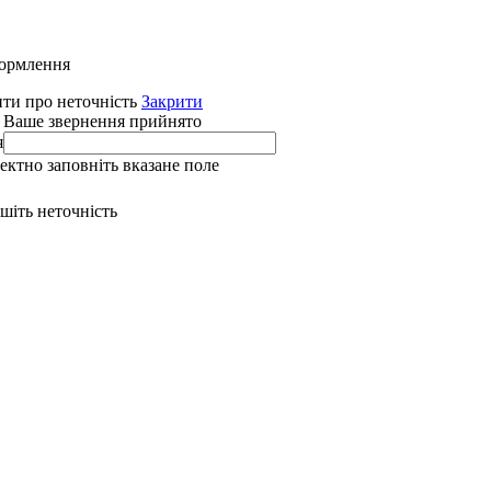
формлення
ти про неточність
Закрити
 Ваше звернення прийнято
я
ректно заповніть вказане поле
ишіть неточність