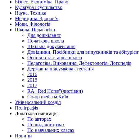
Бізнес. Економіка. Право
Культура і суспільство
Наука. Техніка
Медицина. Здоров’я
Мови. Філологія
Школа. Педагогіка
Для дошкільнят
Початкова школа
Шкільна документація
Довідники. Посібники для випускників та абітурієн
Основна та старша школа
Педагогіка. Виховання. Дефектологія. Логопедія
Державна підсумкова атестація
2016
2015
2017
RA" Red Horse"(листівки)
Co-op media м.Київ
Універсальний розділ
Поліграфія
Додаткова навігація
По авторах
По видавництвах
По навчальних класах
Новини