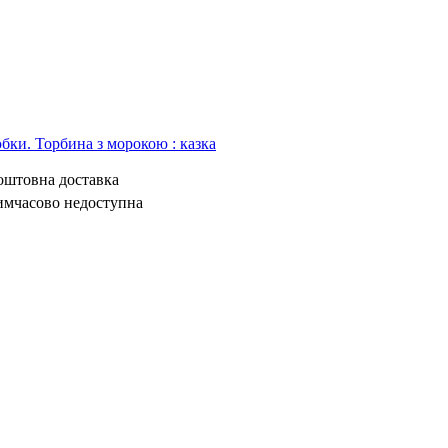
бки. Торбина з морокою : казка
коштовна доставка
имчасово недоступна