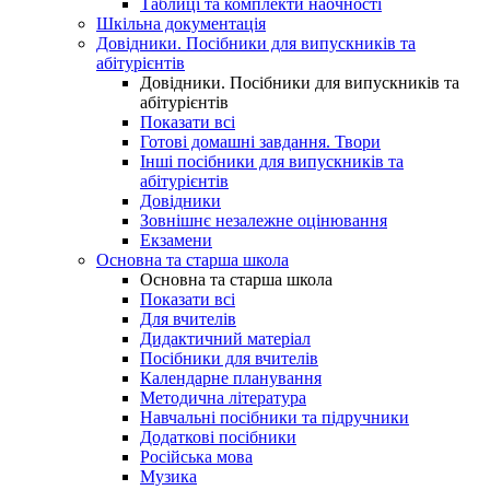
Таблиці та комплекти наочності
Шкільна документація
Довідники. Посібники для випускників та
абітурієнтів
Довідники. Посібники для випускників та
абітурієнтів
Показати всі
Готові домашні завдання. Твори
Інші посібники для випускників та
абітурієнтів
Довідники
Зовнішнє незалежне оцінювання
Екзамени
Основна та старша школа
Основна та старша школа
Показати всі
Для вчителів
Дидактичний матеріал
Посібники для вчителів
Календарне планування
Методична література
Навчальні посібники та підручники
Додаткові посібники
Російська мова
Музика