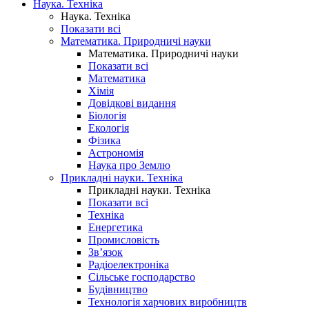
Наука. Техніка
Наука. Техніка
Показати всі
Математика. Природничі науки
Математика. Природничі науки
Показати всі
Математика
Хімія
Довідкові видання
Біологія
Екологія
Фізика
Астрономія
Наука про Землю
Прикладні науки. Техніка
Прикладні науки. Техніка
Показати всі
Техніка
Енергетика
Промисловість
Зв’язок
Радіоелектроніка
Сільське господарство
Будівництво
Технологія харчових виробництв