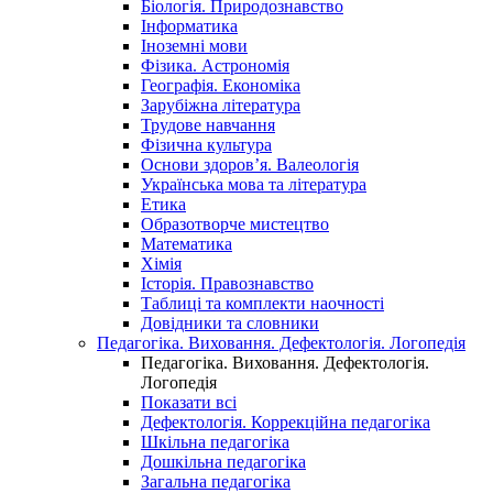
Біологія. Природознавство
Інформатика
Іноземні мови
Фізика. Астрономія
Географія. Економіка
Зарубіжна література
Трудове навчання
Фізична культура
Основи здоров’я. Валеологія
Українська мова та література
Етика
Образотворче мистецтво
Математика
Хімія
Історія. Правознавство
Таблиці та комплекти наочності
Довідники та словники
Педагогіка. Виховання. Дефектологія. Логопедія
Педагогіка. Виховання. Дефектологія.
Логопедія
Показати всі
Дефектологія. Коррекційна педагогіка
Шкільна педагогіка
Дошкільна педагогіка
Загальна педагогіка