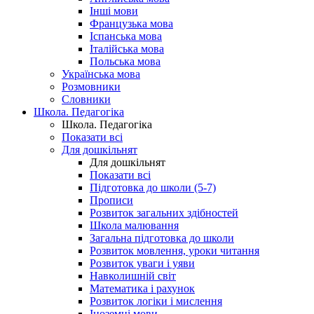
Інші мови
Французька мова
Іспанська мова
Італійська мова
Польська мова
Українська мова
Розмовники
Словники
Школа. Педагогіка
Школа. Педагогіка
Показати всі
Для дошкільнят
Для дошкільнят
Показати всі
Підготовка до школи (5-7)
Прописи
Розвиток загальних здібностей
Школа малювання
Загальна підготовка до школи
Розвиток мовлення, уроки читання
Розвиток уваги і уяви
Навколишній світ
Математика і рахунок
Розвиток логіки і мислення
Іноземні мови