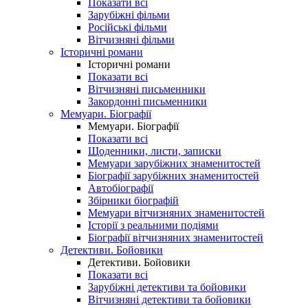
Показати всі
Зарубіжні фільми
Російські фільми
Вітчизняні фільми
Історичні романи
Історичні романи
Показати всі
Вітчизняні письменники
Закордонні письменники
Мемуари. Біографії
Мемуари. Біографії
Показати всі
Щоденники, листи, записки
Мемуари зарубіжних знаменитостей
Біографії зарубіжних знаменитостей
Автобіографії
Збірники біографій
Мемуари вітчизняних знаменитостей
Історії з реальними подіями
Біографії вітчизняних знаменитостей
Детективи. Бойовики
Детективи. Бойовики
Показати всі
Зарубіжні детективи та бойовики
Вітчизняні детективи та бойовики