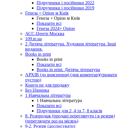
Підручники і посібники 2022
Підручники і посібники 2019
Генеза + Оріон м Київ
Генеза + Оріон м Київ
Показати всі
Генеза 2024+ Оріон
АСС-Центр Москва
109.te.ua
2 Дитяча література. Художня література. Інші
видання.
Books in print
Books in print
Показати всі
Books in print. Дитяча література
АРХІВ (до вияснення) (див коментар)(тримати
пустою)
Книги не для продажу
Без Цінника
1 Навчальна література
1 Навчальна література
Показати всі
Підручники для 2, 4 та 7, 8 класів
8. Розпродаж (продані переглянути і в резерв)
(переглядати раз на місяць)
9-2. Резерв (досписувати)