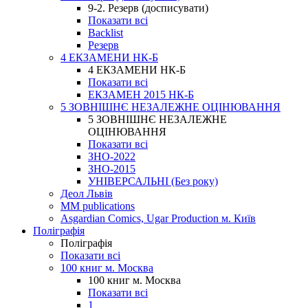
9-2. Резерв (досписувати)
Показати всі
Backlist
Резерв
4 ЕКЗАМЕНИ НК-Б
4 ЕКЗАМЕНИ НК-Б
Показати всі
ЕКЗАМЕН 2015 НК-Б
5 ЗОВНІШНЄ НЕЗАЛЕЖНЕ ОЦІНЮВАННЯ
5 ЗОВНІШНЄ НЕЗАЛЕЖНЕ
ОЦІНЮВАННЯ
Показати всі
ЗНО-2022
ЗНО-2015
УНІВЕРСАЛЬНІ (Без року)
Деол Львів
MM publications
Asgardian Comics, Ugar Production м. Київ
Поліграфія
Поліграфія
Показати всі
100 книг м. Москва
100 книг м. Москва
Показати всі
1