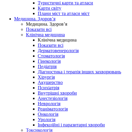
Туристичні карти та атласи
Карти світу
Плани міст та атласи міст
Медицина. Здоров’я
Медицина. Здоров’я
Показати всі
Клінічна медицина
Клінічна медицина
Показати всі
Дерматовенерологія
Стоматологія
Гінекологія
Педіатрія
Діагностика і терапія інших захворювань
Хірургія
Акушерство
Психіатрія
Внутрішні хвороби
Анестезіологія
Неврологія
Реаніматологія
Онкологія
Урологія
Інфекційні і паразитарні хвороби
Токсикологія