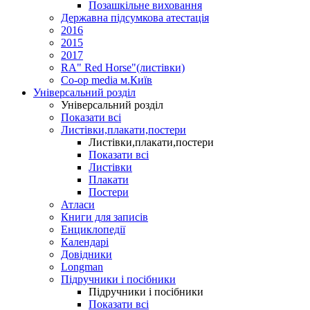
Позашкільне виховання
Державна підсумкова атестація
2016
2015
2017
RA" Red Horse"(листівки)
Co-op media м.Київ
Універсальний розділ
Універсальний розділ
Показати всі
Листівки,плакати,постери
Листівки,плакати,постери
Показати всі
Листівки
Плакати
Постери
Атласи
Книги для записів
Енциклопедії
Календарі
Довідники
Longman
Підручники і посібники
Підручники і посібники
Показати всі