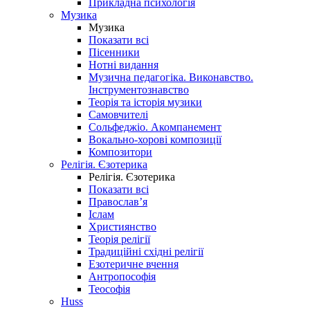
Прикладна психологія
Музика
Музика
Показати всі
Пісенники
Нотні видання
Музична педагогіка. Виконавство.
Інструментознавство
Теорія та історія музики
Самовчителі
Сольфеджіо. Акомпанемент
Вокально-хорові композиції
Композитори
Релігія. Єзотерика
Релігія. Єзотерика
Показати всі
Православ’я
Іслам
Християнство
Теорія релігії
Традиційні східні релігії
Езотеричне вчення
Антропософія
Теософія
Huss