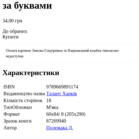
за буквами
34
,00
грн
До обраних
Купити
Оплата карткою Зимова Єпідтримка та Національний кешбек тимчасово
недоступна
Характеристики
ISBN
9789669891174
Видавництво назва
Талант Харків
Кількість сторінок
18
ТипОбложки
М'яка
Формат
60х84/ 8 (205х290)
Зразок книги
87269940
Автор
Полежака Д.