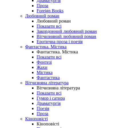
Драматургія
Проза
Foreign Books
Любовний роман
Любовний роман
Показати всі
Закордонний любовний роман
Вітчизняний любовний роман
Еротична проза і поезія
Фантастика. Містика
Фантастика. Містика
Показати всі
Фентезі
Жахи
Містика
Фантастика
Вітчизняна література
Вітчизняна література
Показати всі
Гумор і сатира
Драматургія
Поезія
Проза
Кіноповісті
Кіноповісті