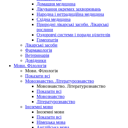
Домашня медицина
Лікування окремих захворювань
Народна і нетрадиційна медицина
Східна медицина
Природні лікарські засоби. Лікарські
рослини
Оздоровчі системи і поради цілителів
Гомеопатія
Лікарські засоби
Фармакологія
Ветеринарія
Довідники
Мови. Філологія
Мови. Філологія
Показати всі
Мовознавство. Літературознавство
Мовознавство. Літературознавство
Показати всі
Мовознавство
Літературознавство
Іноземні мови
Іноземні мови
Показати всі
Німецька мова
Англійська мова