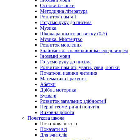
Основи безпеки
Методична література
Розвиток пам’яті
Готуємо руку до письма
Музика
Школа раннього розвитку (0-5)
Музика. Мистецтво
Розвиток мовлення
Знайомство з навколишнім середовищем
Іноземні мови
Готуємо руку до письма
Розвиток пам’яті, уваги, уяви, логіки
Початкові навики читання
Математика і рахунок
Абетки
Дрібна моторика
Букварі
Розвиток загальних здібностей
Перші геометричні поняття
Виховна робота
Початкова школа
Початкова школа
Показати всі
Для вчителів