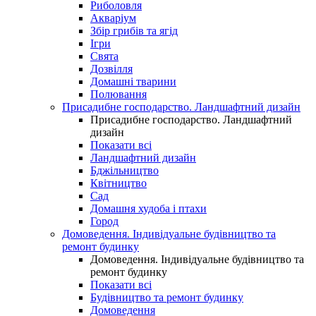
Риболовля
Акваріум
Збір грибів та ягід
Ігри
Свята
Дозвілля
Домашні тварини
Полювання
Присадибне господарство. Ландшафтний дизайн
Присадибне господарство. Ландшафтний
дизайн
Показати всі
Ландшафтний дизайн
Бджільництво
Квітництво
Сад
Домашня худоба і птахи
Город
Домоведення. Індивідуальне будівництво та
ремонт будинку
Домоведення. Індивідуальне будівництво та
ремонт будинку
Показати всі
Будівництво та ремонт будинку
Домоведення