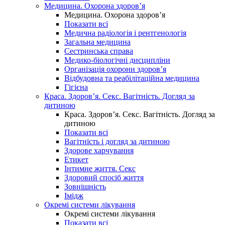
Медицина. Охорона здоров’я
Медицина. Охорона здоров’я
Показати всі
Медична радіологія і рентгенологія
Загальна медицина
Сестринська справа
Медико-біологічні дисципліни
Організація охорони здоров’я
Відбудовна та реабілітаційна медицина
Гігієна
Краса. Здоров’я. Секс. Вагітність. Догляд за
дитиною
Краса. Здоров’я. Секс. Вагітність. Догляд за
дитиною
Показати всі
Вагітність і догляд за дитиною
Здорове харчування
Етикет
Інтимне життя. Секс
Здоровий спосіб життя
Зовнішність
Імідж
Окремі системи лікування
Окремі системи лікування
Показати всі