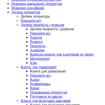
Новинки навчальної літератури
Новинки нон-фікшн
Дитяча література
Дитяча література
Показати всі
Дитяча творчість і дозвілля
Дитяча творчість і дозвілля
Показати всі
Анкети
Розваги
Творчість
Альбоми
Корисні поради для хлопчиків та дівчат
Щоденники
Ігри
Книги для дошкільнят
Книги для дошкільнят
Показати всі
Казки
Розфарбовка
Вірші
Пізнавальна література
Готуємося до школи
Книги для молодших школярів
Книги для молодших школярів