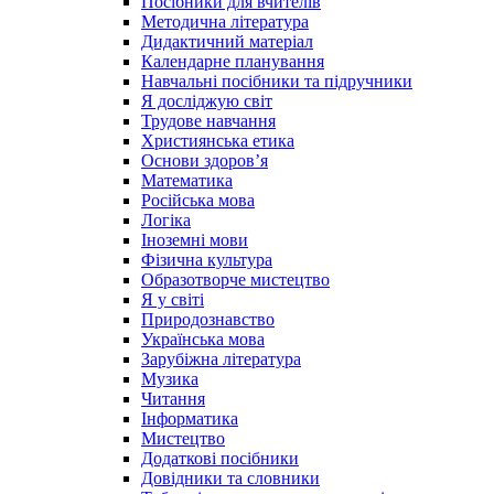
Посібники для вчителів
Методична література
Дидактичний матеріал
Календарне планування
Навчальні посібники та підручники
Я досліджую світ
Трудове навчання
Християнська етика
Основи здоров’я
Математика
Російська мова
Логіка
Іноземні мови
Фізична культура
Образотворче мистецтво
Я у світі
Природознавство
Українська мова
Зарубіжна література
Музика
Читання
Інформатика
Мистецтво
Додаткові посібники
Довідники та словники