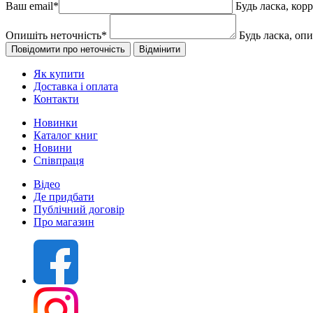
Ваш email
*
Будь ласка, кор
Опишіть неточність
*
Будь ласка, оп
Як купити
Доставка і оплата
Контакти
Новинки
Каталог книг
Новини
Співпраця
Відео
Де придбати
Публічний договір
Про магазин