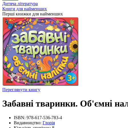
Дитяча література
Книги для найменших
Перші книжки для найменших
Переглянути книгу
Забавні тваринки. Об'ємні на
ISBN:
978-617-536-783-4
Видавництво:
Глорія
Кількість сторінок:
8