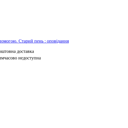
помогою. Старий пень : оповідання
коштовна доставка
имчасово недоступна