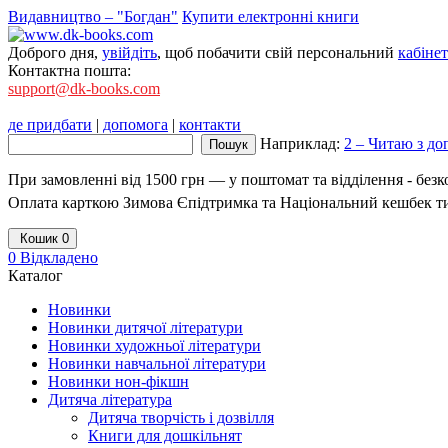
Видавництво – "Богдан"
Купити електронні книги
Доброго дня,
увійдіть
, щоб побачити свій персональний
кабінет
Контактна пошта:
support@dk-books.com
де придбати
|
допомога
|
контакти
Наприклад:
2 – Читаю з до
При замовленні від 1500 грн — у поштомат та відділення - без
Оплата карткою Зимова Єпідтримка та Національний кешбек т
Кошик
0
0
Відкладено
Каталог
Новинки
Новинки дитячої літератури
Новинки художньої літератури
Новинки навчальної літератури
Новинки нон-фікшн
Дитяча література
Дитяча творчість і дозвілля
Книги для дошкільнят