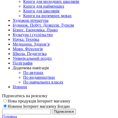
Книги для молодших школярів
Книги для найменших
Книги для школярів
Книги на іноземних мовах
Художня література
Будинок. Побут. Дозвілля. Туризм
Бізнес. Економіка. Право
Культура і суспільство
Наука. Техніка
Медицина. Здоров’я
Мови. Філологія
Школа. Педагогіка
Універсальний розділ
Поліграфія
Додаткова навігація
По авторах
По видавництвах
По навчальних класах
Новини
Підписатись на розсилку
Нова продукція Інтернет магазину
Новини Інтернет магазину Богдан
Головна