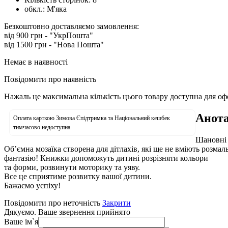
обкл.:
М'яка
Безкоштовно доставляємо замовлення:
від 900 грн - "УкрПошта"
від 1500 грн - "Нова Пошта"
Немає в наявності
Повідомити про наявність
Нажаль це максимальна кількість цього товару доступна для о
Анота
Оплата карткою Зимова Єпідтримка та Національний кешбек
тимчасово недоступна
Шановні 
Об’ємна мозаїка створена для дітлахів, які ще не вміють розмал
фантазію! Книжки допоможуть дитині розрізняти кольори
та форми, розвинути моторику та уяву.
Все це сприятиме розвитку вашої дитини.
Бажаємо успіху!
Повідомити про неточність
Закрити
Дякуємо. Ваше звернення прийнято
Ваше ім`я