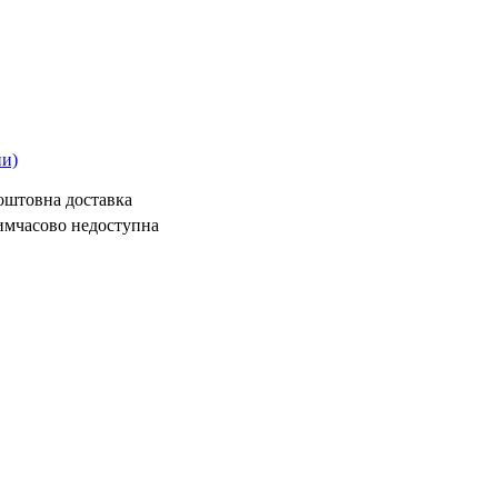
ни)
коштовна доставка
имчасово недоступна