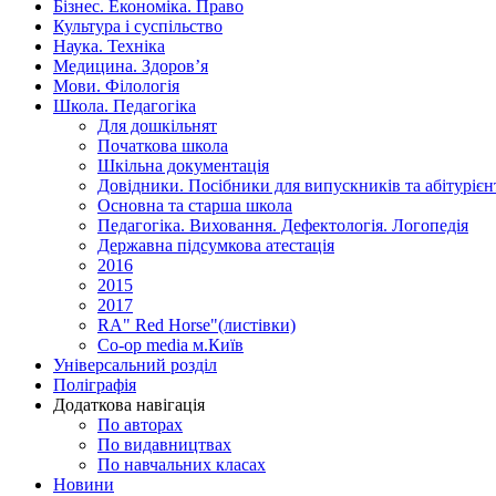
Бізнес. Економіка. Право
Культура і суспільство
Наука. Техніка
Медицина. Здоров’я
Мови. Філологія
Школа. Педагогіка
Для дошкільнят
Початкова школа
Шкільна документація
Довідники. Посібники для випускників та абітурієн
Основна та старша школа
Педагогіка. Виховання. Дефектологія. Логопедія
Державна підсумкова атестація
2016
2015
2017
RA" Red Horse"(листівки)
Co-op media м.Київ
Універсальний розділ
Поліграфія
Додаткова навігація
По авторах
По видавництвах
По навчальних класах
Новини