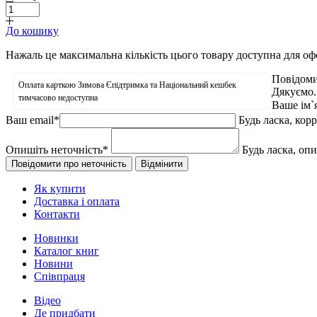
До кошику
Нажаль це максимальна кількість цього товару доступна для о
Повідоми
Оплата карткою Зимова Єпідтримка та Національний кешбек
Дякуємо.
тимчасово недоступна
Ваше ім`
Ваш email
*
Будь ласка, кор
Опишіть неточність
*
Будь ласка, оп
Як купити
Доставка і оплата
Контакти
Новинки
Каталог книг
Новини
Співпраця
Відео
Де придбати