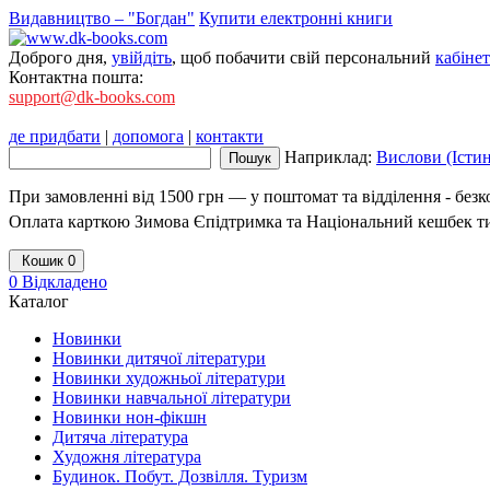
Видавництво – "Богдан"
Купити електронні книги
Доброго дня,
увійдіть
, щоб побачити свій персональний
кабінет
Контактна пошта:
support@dk-books.com
де придбати
|
допомога
|
контакти
Наприклад:
Вислови (Істи
При замовленні від 1500 грн — у поштомат та відділення - без
Оплата карткою Зимова Єпідтримка та Національний кешбек т
Кошик
0
0
Відкладено
Каталог
Новинки
Новинки дитячої літератури
Новинки художньої літератури
Новинки навчальної літератури
Новинки нон-фікшн
Дитяча література
Художня література
Будинок. Побут. Дозвілля. Туризм