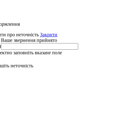
формлення
ти про неточність
Закрити
 Ваше звернення прийнято
я
ректно заповніть вказане поле
ишіть неточність