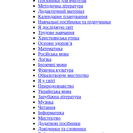
Посібники для вчителів
Методична література
Дидактичний матеріал
Календарне планування
Навчальні посібники та підручники
Я досліджую світ
Трудове навчання
Християнська етика
Основи здоров’я
Математика
Російська мова
Логіка
Іноземні мови
Фізична культура
Образотворче мистецтво
Я у світі
Природознавство
Українська мова
Зарубіжна література
Музика
Читання
Інформатика
Мистецтво
Додаткові посібники
Довідники та словники