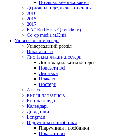
Позашкільне виховання
Державна підсумкова атестація
2016
2015
2017
RA" Red Horse"(листівки)
Co-op media м.Київ
Універсальний розділ
Універсальний розділ
Показати всі
Листівки,плакати,постери
Листівки,плакати,постери
Показати всі
Листівки
Плакати
Постери
Атласи
Книги для записів
Енциклопедії
Календарі
Довідники
Longman
Підручники і посібники
Підручники і посібники
Показати всі