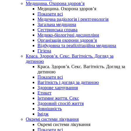
Медицина. Охорона здоров’я
Медицина. Охорона здоров’я
Показати всі
Медична радіологія і рентгенологія
Загальна медицина
Сестринська справа
Медико-біологічні дисципліни
Організація охорони здоров’я
Відбудовна та реабілітаційна медицина
Гігієна
Краса. Здоров’я. Секс. Вагітність. Догляд за
дитиною
Краса. Здоров’я. Секс. Вагітність. Догляд за
дитиною
Показати всі
Вагітність і догляд за дитиною
Здорове харчування
Етикет
Інтимне життя. Секс
Здоровий спосіб життя
Зовнішність
Імідж
Окремі системи лікування
Окремі системи лікування
Показати всі