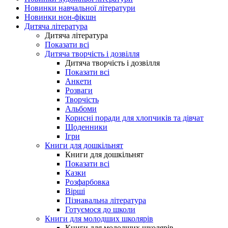
Новинки навчальної літератури
Новинки нон-фікшн
Дитяча література
Дитяча література
Показати всі
Дитяча творчість і дозвілля
Дитяча творчість і дозвілля
Показати всі
Анкети
Розваги
Творчість
Альбоми
Корисні поради для хлопчиків та дівчат
Щоденники
Ігри
Книги для дошкільнят
Книги для дошкільнят
Показати всі
Казки
Розфарбовка
Вірші
Пізнавальна література
Готуємося до школи
Книги для молодших школярів
Книги для молодших школярів