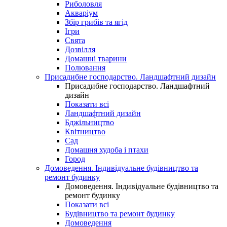
Риболовля
Акваріум
Збір грибів та ягід
Ігри
Свята
Дозвілля
Домашні тварини
Полювання
Присадибне господарство. Ландшафтний дизайн
Присадибне господарство. Ландшафтний
дизайн
Показати всі
Ландшафтний дизайн
Бджільництво
Квітництво
Сад
Домашня худоба і птахи
Город
Домоведення. Індивідуальне будівництво та
ремонт будинку
Домоведення. Індивідуальне будівництво та
ремонт будинку
Показати всі
Будівництво та ремонт будинку
Домоведення