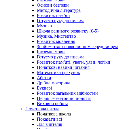
Основи безпеки
Методична література
Розвиток пам’яті
Готуємо руку до письма
Музика
Школа раннього розвитку (0-5)
Музика. Мистецтво
Розвиток мовлення
Знайомство з навколишнім середовищем
Іноземні мови
Готуємо руку до письма
Розвиток пам’яті, уваги, уяви, логіки
Початкові навики читання
Математика і рахунок
Абетки
Дрібна моторика
Букварі
Розвиток загальних здібностей
Перші геометричні поняття
Виховна робота
Початкова школа
Початкова школа
Показати всі
Для вчителів