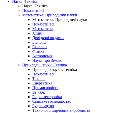
Наука. Техніка
Наука. Техніка
Показати всі
Математика. Природничі науки
Математика. Природничі науки
Показати всі
Математика
Хімія
Довідкові видання
Біологія
Екологія
Фізика
Астрономія
Наука про Землю
Прикладні науки. Техніка
Прикладні науки. Техніка
Показати всі
Техніка
Енергетика
Промисловість
Зв’язок
Радіоелектроніка
Сільське господарство
Будівництво
Технологія харчових виробництв