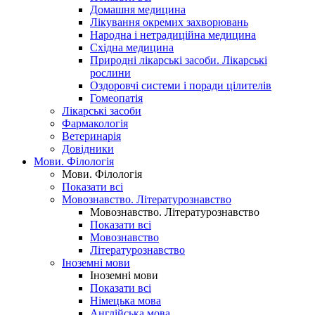
Домашня медицина
Лікування окремих захворювань
Народна і нетрадиційна медицина
Східна медицина
Природні лікарські засоби. Лікарські
рослини
Оздоровчі системи і поради цілителів
Гомеопатія
Лікарські засоби
Фармакологія
Ветеринарія
Довідники
Мови. Філологія
Мови. Філологія
Показати всі
Мовознавство. Літературознавство
Мовознавство. Літературознавство
Показати всі
Мовознавство
Літературознавство
Іноземні мови
Іноземні мови
Показати всі
Німецька мова
Англійська мова