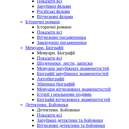
Показати всі
Зарубіжні фільми
Російські фільми
Вітчизняні фільми
Історичні романи
Історичні романи
Показати всі
Вітчизняні письменники
Закордонні письменники
Мемуари. Біографії
Мемуари. Біографії
Показати всі
Щоденники, листи, записки
Мемуари зарубіжних знаменитостей
Біографії зарубіжних знаменитостей
Автобіографії
Збірники біографій
Мемуари вітчизняних знаменитостей
Історії з реальними подіями
Біографії вітчизняних знаменитостей
Детективи. Бойовики
Детективи. Бойовики
Показати всі
Зарубіжні детективи та бойовики
Вітчизняні детективи та бойовики