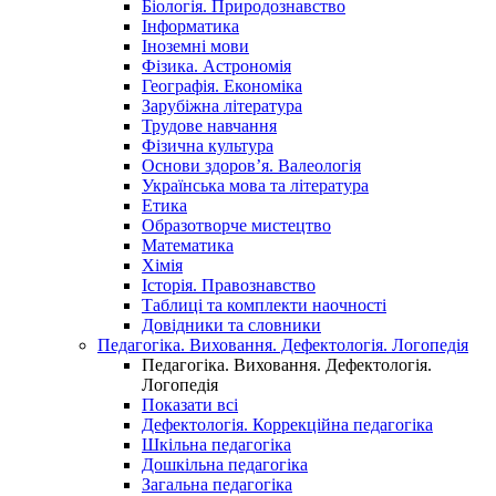
Біологія. Природознавство
Інформатика
Іноземні мови
Фізика. Астрономія
Географія. Економіка
Зарубіжна література
Трудове навчання
Фізична культура
Основи здоров’я. Валеологія
Українська мова та література
Етика
Образотворче мистецтво
Математика
Хімія
Історія. Правознавство
Таблиці та комплекти наочності
Довідники та словники
Педагогіка. Виховання. Дефектологія. Логопедія
Педагогіка. Виховання. Дефектологія.
Логопедія
Показати всі
Дефектологія. Коррекційна педагогіка
Шкільна педагогіка
Дошкільна педагогіка
Загальна педагогіка