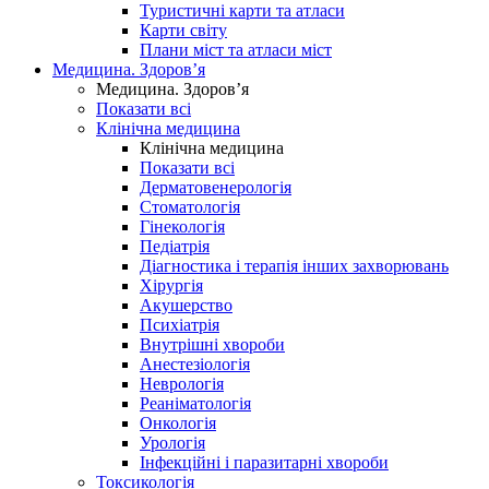
Туристичні карти та атласи
Карти світу
Плани міст та атласи міст
Медицина. Здоров’я
Медицина. Здоров’я
Показати всі
Клінічна медицина
Клінічна медицина
Показати всі
Дерматовенерологія
Стоматологія
Гінекологія
Педіатрія
Діагностика і терапія інших захворювань
Хірургія
Акушерство
Психіатрія
Внутрішні хвороби
Анестезіологія
Неврологія
Реаніматологія
Онкологія
Урологія
Інфекційні і паразитарні хвороби
Токсикологія