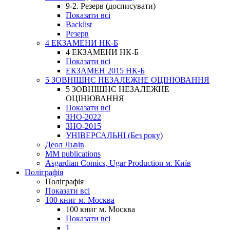
9-2. Резерв (досписувати)
Показати всі
Backlist
Резерв
4 ЕКЗАМЕНИ НК-Б
4 ЕКЗАМЕНИ НК-Б
Показати всі
ЕКЗАМЕН 2015 НК-Б
5 ЗОВНІШНЄ НЕЗАЛЕЖНЕ ОЦІНЮВАННЯ
5 ЗОВНІШНЄ НЕЗАЛЕЖНЕ
ОЦІНЮВАННЯ
Показати всі
ЗНО-2022
ЗНО-2015
УНІВЕРСАЛЬНІ (Без року)
Деол Львів
MM publications
Asgardian Comics, Ugar Production м. Київ
Поліграфія
Поліграфія
Показати всі
100 книг м. Москва
100 книг м. Москва
Показати всі
1