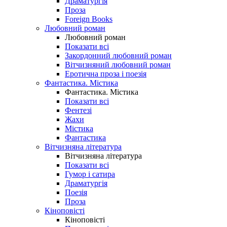
Драматургія
Проза
Foreign Books
Любовний роман
Любовний роман
Показати всі
Закордонний любовний роман
Вітчизняний любовний роман
Еротична проза і поезія
Фантастика. Містика
Фантастика. Містика
Показати всі
Фентезі
Жахи
Містика
Фантастика
Вітчизняна література
Вітчизняна література
Показати всі
Гумор і сатира
Драматургія
Поезія
Проза
Кіноповісті
Кіноповісті