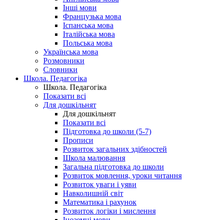
Інші мови
Французька мова
Іспанська мова
Італійська мова
Польська мова
Українська мова
Розмовники
Словники
Школа. Педагогіка
Школа. Педагогіка
Показати всі
Для дошкільнят
Для дошкільнят
Показати всі
Підготовка до школи (5-7)
Прописи
Розвиток загальних здібностей
Школа малювання
Загальна підготовка до школи
Розвиток мовлення, уроки читання
Розвиток уваги і уяви
Навколишній світ
Математика і рахунок
Розвиток логіки і мислення
Іноземні мови