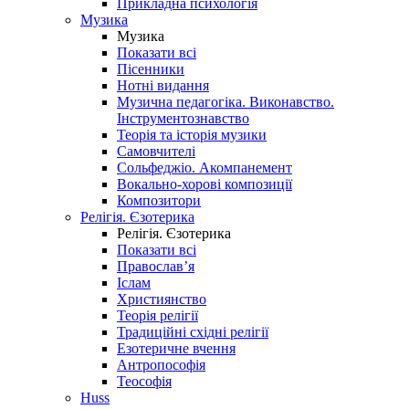
Прикладна психологія
Музика
Музика
Показати всі
Пісенники
Нотні видання
Музична педагогіка. Виконавство.
Інструментознавство
Теорія та історія музики
Самовчителі
Сольфеджіо. Акомпанемент
Вокально-хорові композиції
Композитори
Релігія. Єзотерика
Релігія. Єзотерика
Показати всі
Православ’я
Іслам
Християнство
Теорія релігії
Традиційні східні релігії
Езотеричне вчення
Антропософія
Теософія
Huss