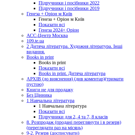
Підручники і посібники 2022
Підручники і посібники 2019
Генеза + Оріон м Київ
Генеза + Оріон м Київ
Показати всі
Генеза 2024+ Оріон
АСС-Центр Москва
109.te.ua
2 Дитяча література. Художня література. Інші
видання.
Books in print
Books in print
Показати всі
Books in print. Дитяча література
АРХІВ (до вияснення) (див коментар)(тримати
пустою)
Книги не для продажу
Без Цінника
1 Навчальна література
1 Навчальна література
Показати всі
Підручники для 2, 4 та 7, 8 класів
8. Розпродаж (продані переглянути і в резерв)
(переглядати раз на місяць)
9-2. Резерв (досписувати)