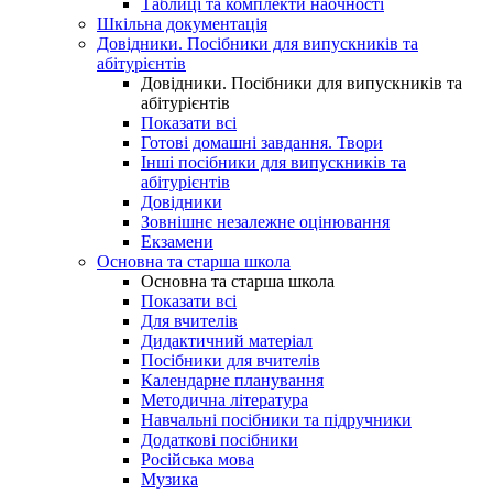
Таблиці та комплекти наочності
Шкільна документація
Довідники. Посібники для випускників та
абітурієнтів
Довідники. Посібники для випускників та
абітурієнтів
Показати всі
Готові домашні завдання. Твори
Інші посібники для випускників та
абітурієнтів
Довідники
Зовнішнє незалежне оцінювання
Екзамени
Основна та старша школа
Основна та старша школа
Показати всі
Для вчителів
Дидактичний матеріал
Посібники для вчителів
Календарне планування
Методична література
Навчальні посібники та підручники
Додаткові посібники
Російська мова
Музика