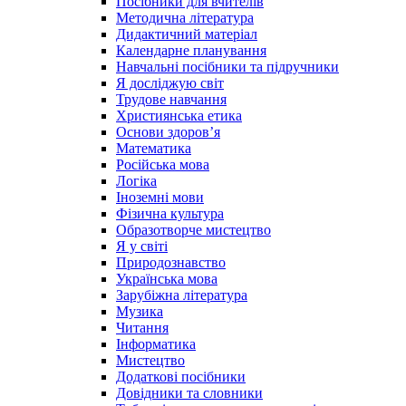
Посібники для вчителів
Методична література
Дидактичний матеріал
Календарне планування
Навчальні посібники та підручники
Я досліджую світ
Трудове навчання
Християнська етика
Основи здоров’я
Математика
Російська мова
Логіка
Іноземні мови
Фізична культура
Образотворче мистецтво
Я у світі
Природознавство
Українська мова
Зарубіжна література
Музика
Читання
Інформатика
Мистецтво
Додаткові посібники
Довідники та словники