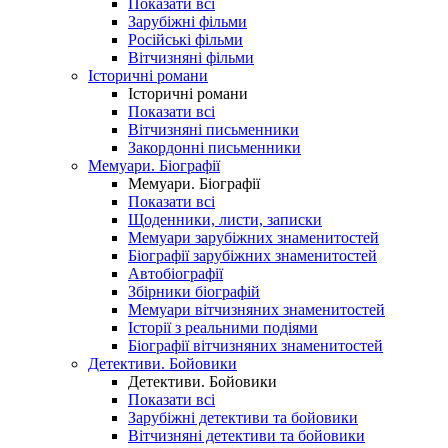
Показати всі
Зарубіжні фільми
Російські фільми
Вітчизняні фільми
Історичні романи
Історичні романи
Показати всі
Вітчизняні письменники
Закордонні письменники
Мемуари. Біографії
Мемуари. Біографії
Показати всі
Щоденники, листи, записки
Мемуари зарубіжних знаменитостей
Біографії зарубіжних знаменитостей
Автобіографії
Збірники біографій
Мемуари вітчизняних знаменитостей
Історії з реальними подіями
Біографії вітчизняних знаменитостей
Детективи. Бойовики
Детективи. Бойовики
Показати всі
Зарубіжні детективи та бойовики
Вітчизняні детективи та бойовики