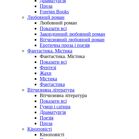
Драматургія
Проза
Foreign Books
Любовний роман
Любовний роман
Показати всі
Закордонний любовний роман
Вітчизняний любовний роман
Еротична проза і поезія
Фантастика. Містика
Фантастика. Містика
Показати всі
Фентезі
Жахи
Містика
Фантастика
Вітчизняна література
Вітчизняна література
Показати всі
Гумор і сатира
Драматургія
Поезія
Проза
Кіноповісті
Кіноповісті