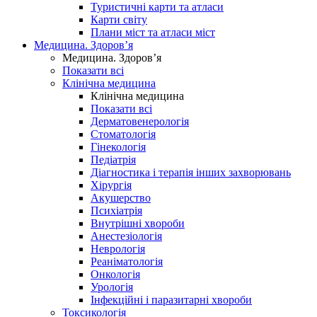
Туристичні карти та атласи
Карти світу
Плани міст та атласи міст
Медицина. Здоров’я
Медицина. Здоров’я
Показати всі
Клінічна медицина
Клінічна медицина
Показати всі
Дерматовенерологія
Стоматологія
Гінекологія
Педіатрія
Діагностика і терапія інших захворювань
Хірургія
Акушерство
Психіатрія
Внутрішні хвороби
Анестезіологія
Неврологія
Реаніматологія
Онкологія
Урологія
Інфекційні і паразитарні хвороби
Токсикологія