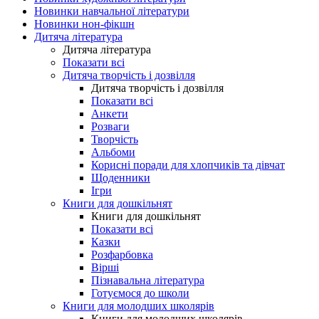
Новинки навчальної літератури
Новинки нон-фікшн
Дитяча література
Дитяча література
Показати всі
Дитяча творчість і дозвілля
Дитяча творчість і дозвілля
Показати всі
Анкети
Розваги
Творчість
Альбоми
Корисні поради для хлопчиків та дівчат
Щоденники
Ігри
Книги для дошкільнят
Книги для дошкільнят
Показати всі
Казки
Розфарбовка
Вірші
Пізнавальна література
Готуємося до школи
Книги для молодших школярів
Книги для молодших школярів