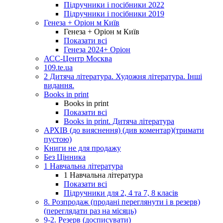
Підручники і посібники 2022
Підручники і посібники 2019
Генеза + Оріон м Київ
Генеза + Оріон м Київ
Показати всі
Генеза 2024+ Оріон
АСС-Центр Москва
109.te.ua
2 Дитяча література. Художня література. Інші
видання.
Books in print
Books in print
Показати всі
Books in print. Дитяча література
АРХІВ (до вияснення) (див коментар)(тримати
пустою)
Книги не для продажу
Без Цінника
1 Навчальна література
1 Навчальна література
Показати всі
Підручники для 2, 4 та 7, 8 класів
8. Розпродаж (продані переглянути і в резерв)
(переглядати раз на місяць)
9-2. Резерв (досписувати)