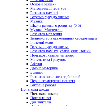
Основи безпеки
Методична література
Розвиток пам’яті
Готуємо руку до письма
Музика
Школа раннього розвитку (0-5)
Музика. Мистецтво
Розвиток мовлення
Знайомство з навколишнім середовищем
Іноземні мови
Готуємо руку до письма
Розвиток пам’яті, уваги, уяви, логіки
Початкові навики читання
Математика і рахунок
Абетки
Дрібна моторика
Букварі
Розвиток загальних здібностей
Перші геометричні поняття
Виховна робота
Початкова школа
Початкова школа
Показати всі
Для вчителів