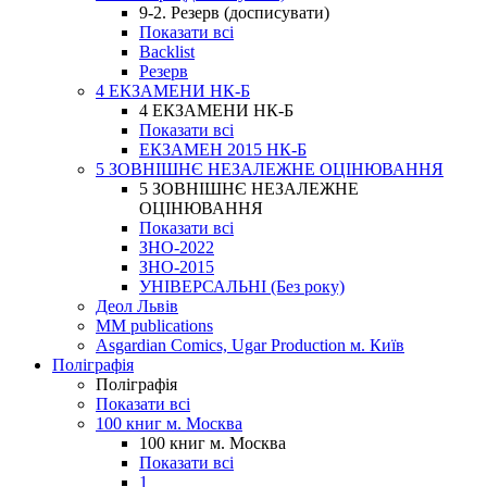
9-2. Резерв (досписувати)
Показати всі
Backlist
Резерв
4 ЕКЗАМЕНИ НК-Б
4 ЕКЗАМЕНИ НК-Б
Показати всі
ЕКЗАМЕН 2015 НК-Б
5 ЗОВНІШНЄ НЕЗАЛЕЖНЕ ОЦІНЮВАННЯ
5 ЗОВНІШНЄ НЕЗАЛЕЖНЕ
ОЦІНЮВАННЯ
Показати всі
ЗНО-2022
ЗНО-2015
УНІВЕРСАЛЬНІ (Без року)
Деол Львів
MM publications
Asgardian Comics, Ugar Production м. Київ
Поліграфія
Поліграфія
Показати всі
100 книг м. Москва
100 книг м. Москва
Показати всі
1