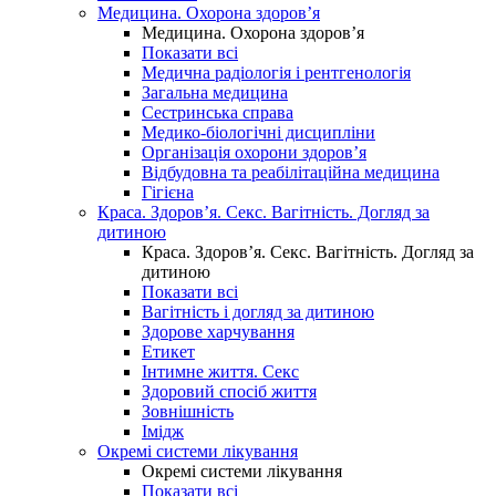
Медицина. Охорона здоров’я
Медицина. Охорона здоров’я
Показати всі
Медична радіологія і рентгенологія
Загальна медицина
Сестринська справа
Медико-біологічні дисципліни
Організація охорони здоров’я
Відбудовна та реабілітаційна медицина
Гігієна
Краса. Здоров’я. Секс. Вагітність. Догляд за
дитиною
Краса. Здоров’я. Секс. Вагітність. Догляд за
дитиною
Показати всі
Вагітність і догляд за дитиною
Здорове харчування
Етикет
Інтимне життя. Секс
Здоровий спосіб життя
Зовнішність
Імідж
Окремі системи лікування
Окремі системи лікування
Показати всі