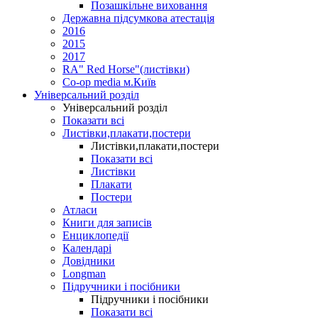
Позашкільне виховання
Державна підсумкова атестація
2016
2015
2017
RA" Red Horse"(листівки)
Co-op media м.Київ
Універсальний розділ
Універсальний розділ
Показати всі
Листівки,плакати,постери
Листівки,плакати,постери
Показати всі
Листівки
Плакати
Постери
Атласи
Книги для записів
Енциклопедії
Календарі
Довідники
Longman
Підручники і посібники
Підручники і посібники
Показати всі