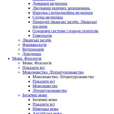
Домашня медицина
Лікування окремих захворювань
Народна і нетрадиційна медицина
Східна медицина
Природні лікарські засоби. Лікарські
рослини
Оздоровчі системи і поради цілителів
Гомеопатія
Лікарські засоби
Фармакологія
Ветеринарія
Довідники
Мови. Філологія
Мови. Філологія
Показати всі
Мовознавство. Літературознавство
Мовознавство. Літературознавство
Показати всі
Мовознавство
Літературознавство
Іноземні мови
Іноземні мови
Показати всі
Німецька мова
Англійська мова