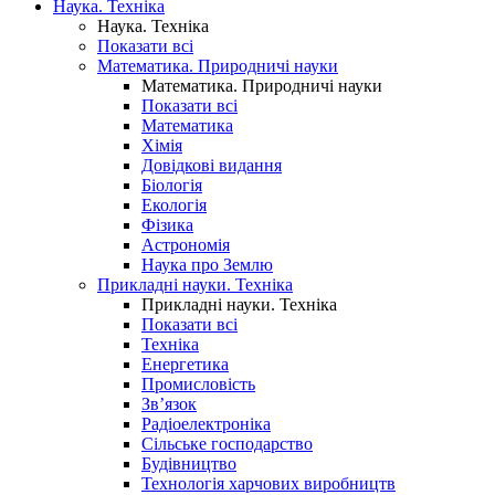
Наука. Техніка
Наука. Техніка
Показати всі
Математика. Природничі науки
Математика. Природничі науки
Показати всі
Математика
Хімія
Довідкові видання
Біологія
Екологія
Фізика
Астрономія
Наука про Землю
Прикладні науки. Техніка
Прикладні науки. Техніка
Показати всі
Техніка
Енергетика
Промисловість
Зв’язок
Радіоелектроніка
Сільське господарство
Будівництво
Технологія харчових виробництв