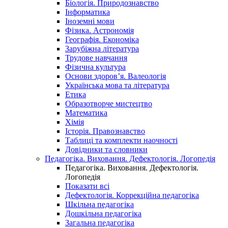
Біологія. Природознавство
Інформатика
Іноземні мови
Фізика. Астрономія
Географія. Економіка
Зарубіжна література
Трудове навчання
Фізична культура
Основи здоров’я. Валеологія
Українська мова та література
Етика
Образотворче мистецтво
Математика
Хімія
Історія. Правознавство
Таблиці та комплекти наочності
Довідники та словники
Педагогіка. Виховання. Дефектологія. Логопедія
Педагогіка. Виховання. Дефектологія.
Логопедія
Показати всі
Дефектологія. Коррекційна педагогіка
Шкільна педагогіка
Дошкільна педагогіка
Загальна педагогіка