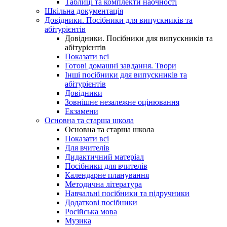
Таблиці та комплекти наочності
Шкільна документація
Довідники. Посібники для випускників та
абітурієнтів
Довідники. Посібники для випускників та
абітурієнтів
Показати всі
Готові домашні завдання. Твори
Інші посібники для випускників та
абітурієнтів
Довідники
Зовнішнє незалежне оцінювання
Екзамени
Основна та старша школа
Основна та старша школа
Показати всі
Для вчителів
Дидактичний матеріал
Посібники для вчителів
Календарне планування
Методична література
Навчальні посібники та підручники
Додаткові посібники
Російська мова
Музика