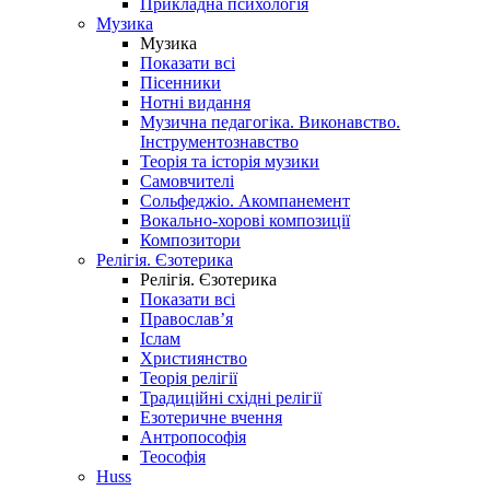
Прикладна психологія
Музика
Музика
Показати всі
Пісенники
Нотні видання
Музична педагогіка. Виконавство.
Інструментознавство
Теорія та історія музики
Самовчителі
Сольфеджіо. Акомпанемент
Вокально-хорові композиції
Композитори
Релігія. Єзотерика
Релігія. Єзотерика
Показати всі
Православ’я
Іслам
Християнство
Теорія релігії
Традиційні східні релігії
Езотеричне вчення
Антропософія
Теософія
Huss