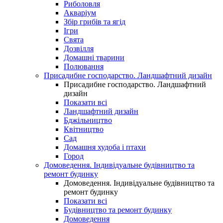
Риболовля
Акваріум
Збір грибів та ягід
Ігри
Свята
Дозвілля
Домашні тварини
Полювання
Присадибне господарство. Ландшафтний дизайн
Присадибне господарство. Ландшафтний
дизайн
Показати всі
Ландшафтний дизайн
Бджільництво
Квітництво
Сад
Домашня худоба і птахи
Город
Домоведення. Індивідуальне будівництво та
ремонт будинку
Домоведення. Індивідуальне будівництво та
ремонт будинку
Показати всі
Будівництво та ремонт будинку
Домоведення