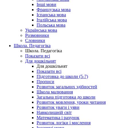
Інші мови
Французька мова
Іспанська мова
Італійська мова
Польська мова
Українська мова
Розмовники
Словники
Школа. Педагогіка
Школа. Педагогіка
Показати всі
Для дошкільнят
Для дошкільнят
Показати всі
Підготовка до школи (5-7)
Прописи
Розвиток загальних здібностей
Школа малювання
Загальна підготовка до школи
Розвиток мовлення, уроки читання
Розвиток уваги і уяви
Навколишній світ
Математика і рахунок
Розвиток логіки і мислення
Іноземні мови