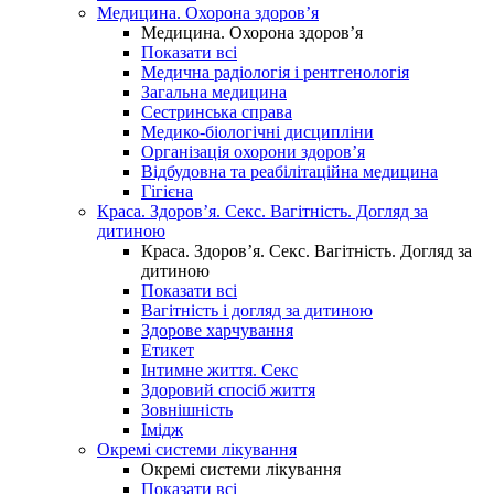
Медицина. Охорона здоров’я
Медицина. Охорона здоров’я
Показати всі
Медична радіологія і рентгенологія
Загальна медицина
Сестринська справа
Медико-біологічні дисципліни
Організація охорони здоров’я
Відбудовна та реабілітаційна медицина
Гігієна
Краса. Здоров’я. Секс. Вагітність. Догляд за
дитиною
Краса. Здоров’я. Секс. Вагітність. Догляд за
дитиною
Показати всі
Вагітність і догляд за дитиною
Здорове харчування
Етикет
Інтимне життя. Секс
Здоровий спосіб життя
Зовнішність
Імідж
Окремі системи лікування
Окремі системи лікування
Показати всі