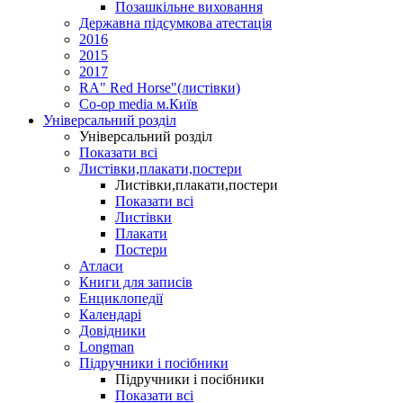
Позашкільне виховання
Державна підсумкова атестація
2016
2015
2017
RA" Red Horse"(листівки)
Co-op media м.Київ
Універсальний розділ
Універсальний розділ
Показати всі
Листівки,плакати,постери
Листівки,плакати,постери
Показати всі
Листівки
Плакати
Постери
Атласи
Книги для записів
Енциклопедії
Календарі
Довідники
Longman
Підручники і посібники
Підручники і посібники
Показати всі