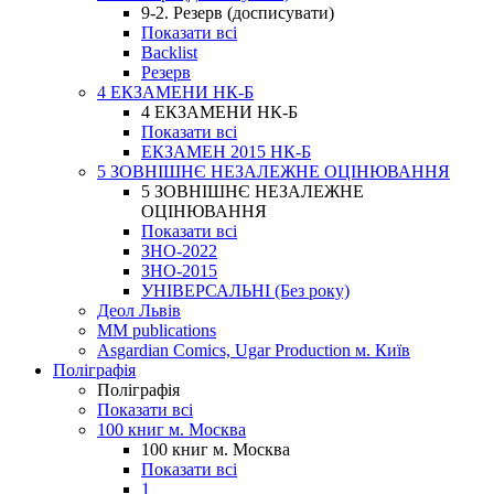
9-2. Резерв (досписувати)
Показати всі
Backlist
Резерв
4 ЕКЗАМЕНИ НК-Б
4 ЕКЗАМЕНИ НК-Б
Показати всі
ЕКЗАМЕН 2015 НК-Б
5 ЗОВНІШНЄ НЕЗАЛЕЖНЕ ОЦІНЮВАННЯ
5 ЗОВНІШНЄ НЕЗАЛЕЖНЕ
ОЦІНЮВАННЯ
Показати всі
ЗНО-2022
ЗНО-2015
УНІВЕРСАЛЬНІ (Без року)
Деол Львів
MM publications
Asgardian Comics, Ugar Production м. Київ
Поліграфія
Поліграфія
Показати всі
100 книг м. Москва
100 книг м. Москва
Показати всі
1