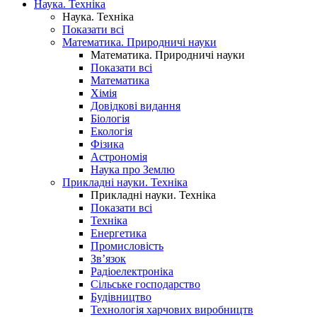
Наука. Техніка
Наука. Техніка
Показати всі
Математика. Природничі науки
Математика. Природничі науки
Показати всі
Математика
Хімія
Довідкові видання
Біологія
Екологія
Фізика
Астрономія
Наука про Землю
Прикладні науки. Техніка
Прикладні науки. Техніка
Показати всі
Техніка
Енергетика
Промисловість
Зв’язок
Радіоелектроніка
Сільське господарство
Будівництво
Технологія харчових виробництв