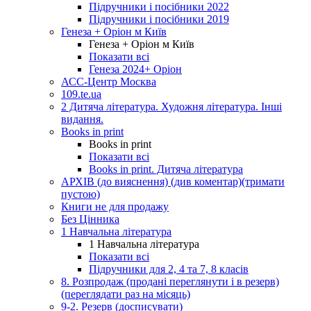
Підручники і посібники 2022
Підручники і посібники 2019
Генеза + Оріон м Київ
Генеза + Оріон м Київ
Показати всі
Генеза 2024+ Оріон
АСС-Центр Москва
109.te.ua
2 Дитяча література. Художня література. Інші
видання.
Books in print
Books in print
Показати всі
Books in print. Дитяча література
АРХІВ (до вияснення) (див коментар)(тримати
пустою)
Книги не для продажу
Без Цінника
1 Навчальна література
1 Навчальна література
Показати всі
Підручники для 2, 4 та 7, 8 класів
8. Розпродаж (продані переглянути і в резерв)
(переглядати раз на місяць)
9-2. Резерв (досписувати)