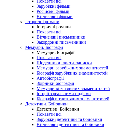
Показати всі
Зарубіжні фільми
Російські фільми
Вітчизняні фільми
Історичні романи
Історичні романи
Показати всі
Вітчизняні письменники
Закордонні письменники
Мемуари. Біографії
Мемуари. Біографії
Показати всі
Щоденники, листи, записки
Мемуари зарубіжних знаменитостей
Біографії зарубіжних знаменитостей
Автобіографії
Збірники біографій
Мемуари вітчизняних знаменитостей
Історії з реальними подіями
Біографії вітчизняних знаменитостей
Детективи. Бойовики
Детективи. Бойовики
Показати всі
Зарубіжні детективи та бойовики
Вітчизняні детективи та бойовики