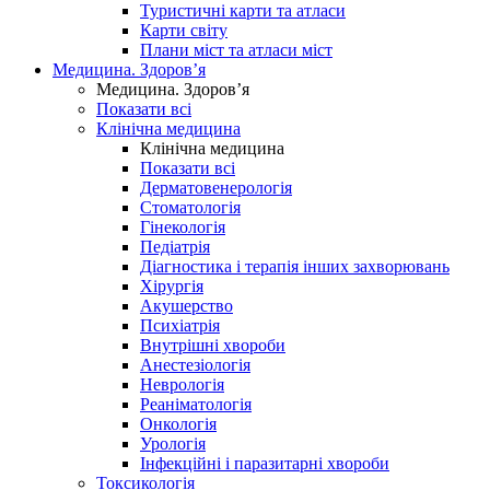
Туристичні карти та атласи
Карти світу
Плани міст та атласи міст
Медицина. Здоров’я
Медицина. Здоров’я
Показати всі
Клінічна медицина
Клінічна медицина
Показати всі
Дерматовенерологія
Стоматологія
Гінекологія
Педіатрія
Діагностика і терапія інших захворювань
Хірургія
Акушерство
Психіатрія
Внутрішні хвороби
Анестезіологія
Неврологія
Реаніматологія
Онкологія
Урологія
Інфекційні і паразитарні хвороби
Токсикологія