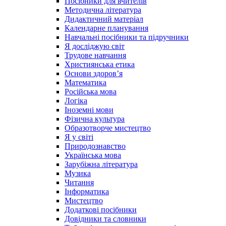
Посібники для вчителів
Методична література
Дидактичний матеріал
Календарне планування
Навчальні посібники та підручники
Я досліджую світ
Трудове навчання
Християнська етика
Основи здоров’я
Математика
Російська мова
Логіка
Іноземні мови
Фізична культура
Образотворче мистецтво
Я у світі
Природознавство
Українська мова
Зарубіжна література
Музика
Читання
Інформатика
Мистецтво
Додаткові посібники
Довідники та словники