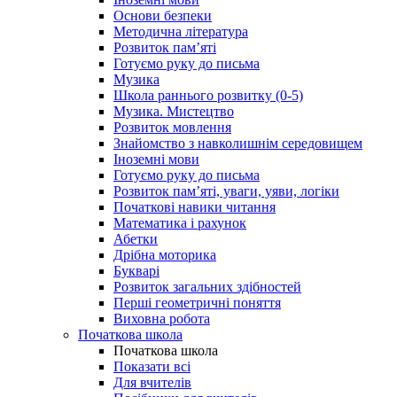
Основи безпеки
Методична література
Розвиток пам’яті
Готуємо руку до письма
Музика
Школа раннього розвитку (0-5)
Музика. Мистецтво
Розвиток мовлення
Знайомство з навколишнім середовищем
Іноземні мови
Готуємо руку до письма
Розвиток пам’яті, уваги, уяви, логіки
Початкові навики читання
Математика і рахунок
Абетки
Дрібна моторика
Букварі
Розвиток загальних здібностей
Перші геометричні поняття
Виховна робота
Початкова школа
Початкова школа
Показати всі
Для вчителів