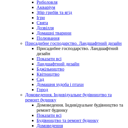
Риболовля
Акваріум
Збір грибів та ягід
Ігри
Свята
Дозвілля
Домашні тварини
Полювання
Присадибне господарство. Ландшафтний дизайн
Присадибне господарство. Ландшафтний
дизайн
Показати всі
Ландшафтний дизайн
Бджільництво
Квітництво
Сад
Домашня худоба і птахи
Город
Домоведення. Індивідуальне будівництво та
ремонт будинку
Домоведення. Індивідуальне будівництво та
ремонт будинку
Показати всі
Будівництво та ремонт будинку
Домоведення