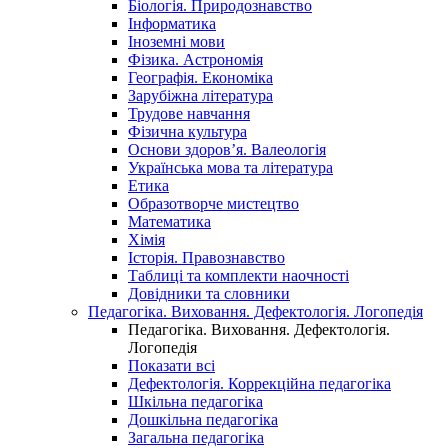
Біологія. Природознавство
Інформатика
Іноземні мови
Фізика. Астрономія
Географія. Економіка
Зарубіжна література
Трудове навчання
Фізична культура
Основи здоров’я. Валеологія
Українська мова та література
Етика
Образотворче мистецтво
Математика
Хімія
Історія. Правознавство
Таблиці та комплекти наочності
Довідники та словники
Педагогіка. Виховання. Дефектологія. Логопедія
Педагогіка. Виховання. Дефектологія.
Логопедія
Показати всі
Дефектологія. Коррекційна педагогіка
Шкільна педагогіка
Дошкільна педагогіка
Загальна педагогіка