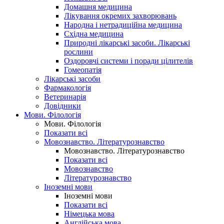
Домашня медицина
Лікування окремих захворювань
Народна і нетрадиційна медицина
Східна медицина
Природні лікарські засоби. Лікарські
рослини
Оздоровчі системи і поради цілителів
Гомеопатія
Лікарські засоби
Фармакологія
Ветеринарія
Довідники
Мови. Філологія
Мови. Філологія
Показати всі
Мовознавство. Літературознавство
Мовознавство. Літературознавство
Показати всі
Мовознавство
Літературознавство
Іноземні мови
Іноземні мови
Показати всі
Німецька мова
Англійська мова