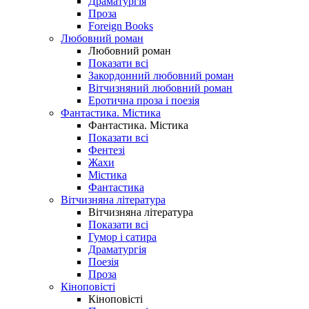
Драматургія
Проза
Foreign Books
Любовний роман
Любовний роман
Показати всі
Закордонний любовний роман
Вітчизняний любовний роман
Еротична проза і поезія
Фантастика. Містика
Фантастика. Містика
Показати всі
Фентезі
Жахи
Містика
Фантастика
Вітчизняна література
Вітчизняна література
Показати всі
Гумор і сатира
Драматургія
Поезія
Проза
Кіноповісті
Кіноповісті