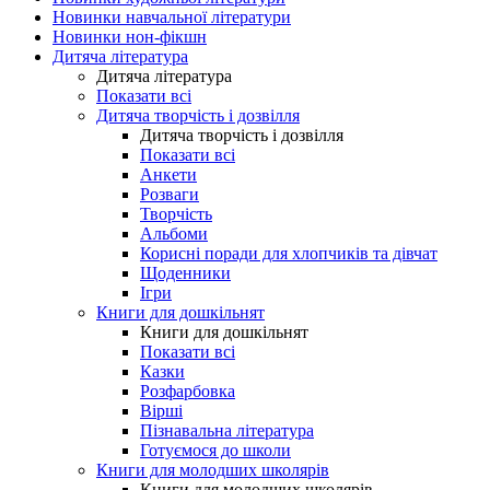
Новинки навчальної літератури
Новинки нон-фікшн
Дитяча література
Дитяча література
Показати всі
Дитяча творчість і дозвілля
Дитяча творчість і дозвілля
Показати всі
Анкети
Розваги
Творчість
Альбоми
Корисні поради для хлопчиків та дівчат
Щоденники
Ігри
Книги для дошкільнят
Книги для дошкільнят
Показати всі
Казки
Розфарбовка
Вірші
Пізнавальна література
Готуємося до школи
Книги для молодших школярів
Книги для молодших школярів