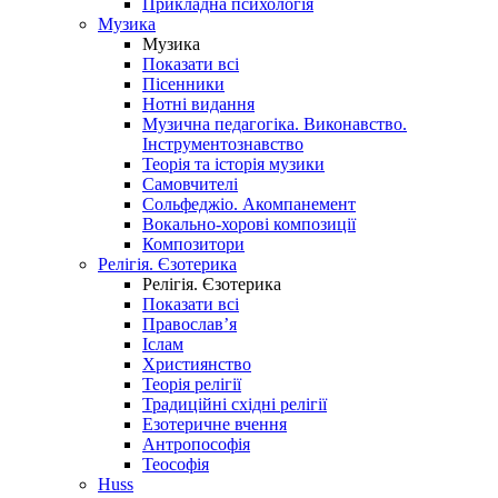
Прикладна психологія
Музика
Музика
Показати всі
Пісенники
Нотні видання
Музична педагогіка. Виконавство.
Інструментознавство
Теорія та історія музики
Самовчителі
Сольфеджіо. Акомпанемент
Вокально-хорові композиції
Композитори
Релігія. Єзотерика
Релігія. Єзотерика
Показати всі
Православ’я
Іслам
Християнство
Теорія релігії
Традиційні східні релігії
Езотеричне вчення
Антропософія
Теософія
Huss