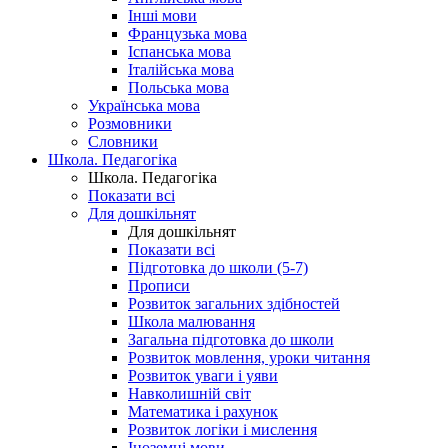
Інші мови
Французька мова
Іспанська мова
Італійська мова
Польська мова
Українська мова
Розмовники
Словники
Школа. Педагогіка
Школа. Педагогіка
Показати всі
Для дошкільнят
Для дошкільнят
Показати всі
Підготовка до школи (5-7)
Прописи
Розвиток загальних здібностей
Школа малювання
Загальна підготовка до школи
Розвиток мовлення, уроки читання
Розвиток уваги і уяви
Навколишній світ
Математика і рахунок
Розвиток логіки і мислення
Іноземні мови