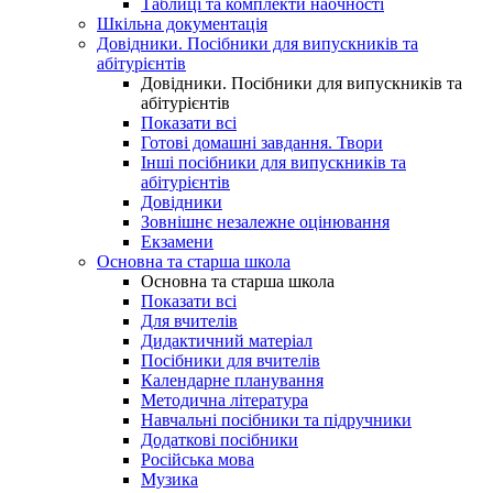
Таблиці та комплекти наочності
Шкільна документація
Довідники. Посібники для випускників та
абітурієнтів
Довідники. Посібники для випускників та
абітурієнтів
Показати всі
Готові домашні завдання. Твори
Інші посібники для випускників та
абітурієнтів
Довідники
Зовнішнє незалежне оцінювання
Екзамени
Основна та старша школа
Основна та старша школа
Показати всі
Для вчителів
Дидактичний матеріал
Посібники для вчителів
Календарне планування
Методична література
Навчальні посібники та підручники
Додаткові посібники
Російська мова
Музика