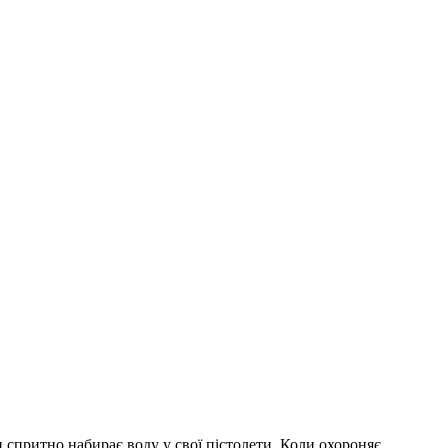
 спритно набирає воду у свої пістолети. Коли охороняє