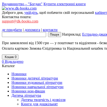
Видавництво – "Богдан"
Купити електронні книги
Доброго дня,
увійдіть
, щоб побачити свій персональний
кабінет
Контактна пошта:
support@dk-books.com
де придбати
|
допомога
|
контакти
Наприклад:
Естрадно-джазо
При замовленні від 1500 грн — у поштомат та відділення - без
Оплата карткою Зимова Єпідтримка та Національний кешбек т
Кошик
0
0
Відкладено
Каталог
Новинки
Новинки дитячої літератури
Новинки художньої літератури
Новинки навчальної літератури
Новинки нон-фікшн
Дитяча література
Дитяча творчість і дозвілля
Книги для дошкільнят