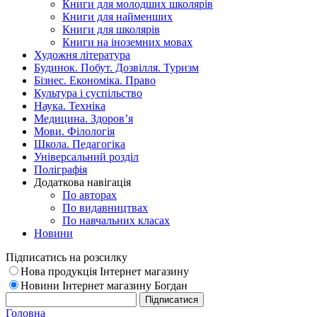
Книги для молодших школярів
Книги для найменших
Книги для школярів
Книги на іноземних мовах
Художня література
Будинок. Побут. Дозвілля. Туризм
Бізнес. Економіка. Право
Культура і суспільство
Наука. Техніка
Медицина. Здоров’я
Мови. Філологія
Школа. Педагогіка
Універсальний розділ
Поліграфія
Додаткова навігація
По авторах
По видавництвах
По навчальних класах
Новини
Підписатись на розсилку
Нова продукція Інтернет магазину
Новини Інтернет магазину Богдан
Головна