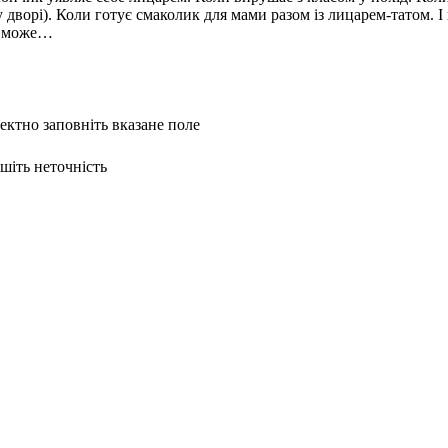
у дворі). Коли готує смаколик для мами разом із лицарем-татом. 
не може…
ректно заповніть вказане поле
ишіть неточність