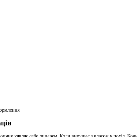
формлення
ція
опчик уявляє себе лицарем. Коли вирушає з класом у похід. Коли