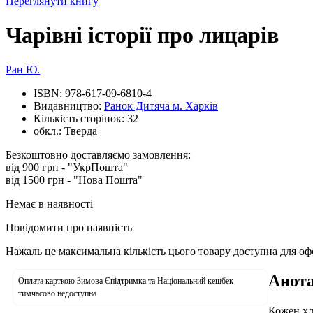
Переглянути книгу
Чарівні історії про лицарів
Ран Ю.
ISBN:
978-617-09-6810-4
Видавництво:
Ранок Дитяча м. Харків
Кількість сторінок:
32
обкл.:
Тверда
Безкоштовно доставляємо замовлення:
від 900 грн - "УкрПошта"
від 1500 грн - "Нова Пошта"
Немає в наявності
Повідомити про наявність
Нажаль це максимальна кількість цього товару доступна для о
Анота
Оплата карткою Зимова Єпідтримка та Національний кешбек
тимчасово недоступна
Кожен хл