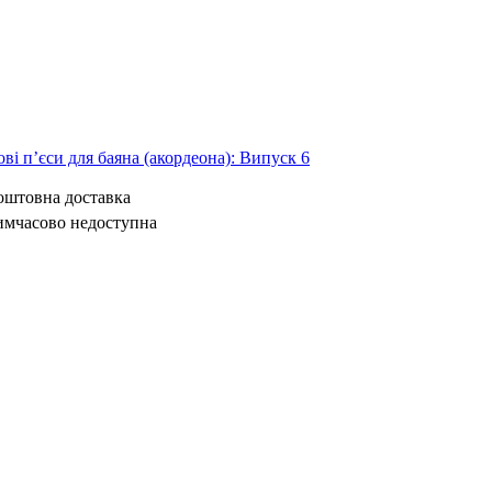
ві п’єси для баяна (акордеона): Випуск 6
коштовна доставка
имчасово недоступна