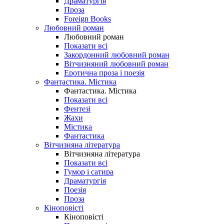
Драматургія
Проза
Foreign Books
Любовний роман
Любовний роман
Показати всі
Закордонний любовний роман
Вітчизняний любовний роман
Еротична проза і поезія
Фантастика. Містика
Фантастика. Містика
Показати всі
Фентезі
Жахи
Містика
Фантастика
Вітчизняна література
Вітчизняна література
Показати всі
Гумор і сатира
Драматургія
Поезія
Проза
Кіноповісті
Кіноповісті