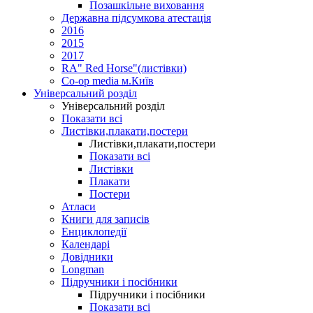
Позашкільне виховання
Державна підсумкова атестація
2016
2015
2017
RA" Red Horse"(листівки)
Co-op media м.Київ
Універсальний розділ
Універсальний розділ
Показати всі
Листівки,плакати,постери
Листівки,плакати,постери
Показати всі
Листівки
Плакати
Постери
Атласи
Книги для записів
Енциклопедії
Календарі
Довідники
Longman
Підручники і посібники
Підручники і посібники
Показати всі