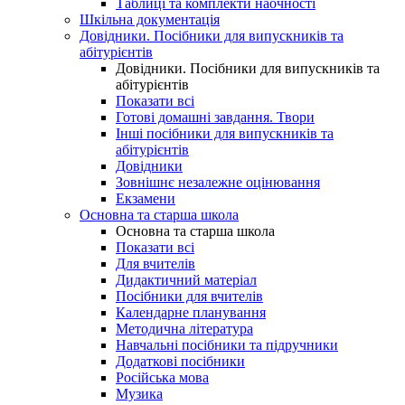
Таблиці та комплекти наочності
Шкільна документація
Довідники. Посібники для випускників та
абітурієнтів
Довідники. Посібники для випускників та
абітурієнтів
Показати всі
Готові домашні завдання. Твори
Інші посібники для випускників та
абітурієнтів
Довідники
Зовнішнє незалежне оцінювання
Екзамени
Основна та старша школа
Основна та старша школа
Показати всі
Для вчителів
Дидактичний матеріал
Посібники для вчителів
Календарне планування
Методична література
Навчальні посібники та підручники
Додаткові посібники
Російська мова
Музика