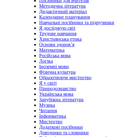
Посібники для вчителів
Методична література
Дидактичний матеріал
Календарне планування
Навчальні посібники та підручники
Я досліджую світ
Трудове навчання
Християнська етика
Основи здоров’я
Математика
Російська мова
Логіка
Іноземні мови
Фізична культура
Образотворче мистецтво
Я у світі
Природознавство
Українська мова
Зарубіжна література
Музика
Читання
Інформатика
Мистецтво
Додаткові посібники
Довідники та словники