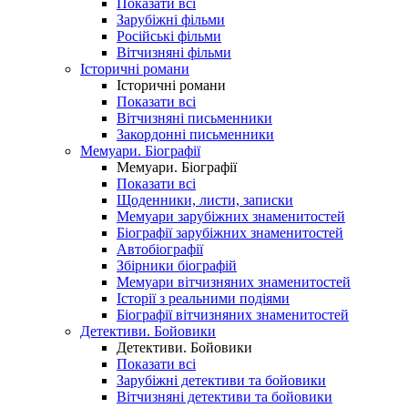
Показати всі
Зарубіжні фільми
Російські фільми
Вітчизняні фільми
Історичні романи
Історичні романи
Показати всі
Вітчизняні письменники
Закордонні письменники
Мемуари. Біографії
Мемуари. Біографії
Показати всі
Щоденники, листи, записки
Мемуари зарубіжних знаменитостей
Біографії зарубіжних знаменитостей
Автобіографії
Збірники біографій
Мемуари вітчизняних знаменитостей
Історії з реальними подіями
Біографії вітчизняних знаменитостей
Детективи. Бойовики
Детективи. Бойовики
Показати всі
Зарубіжні детективи та бойовики
Вітчизняні детективи та бойовики