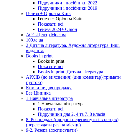
Підручники і посібники 2022
Підручники і посібники 2019
Генеза + Оріон м Київ
Генеза + Оріон м Київ
Показати всі
Генеза 2024+ Оріон
АСС-Центр Москва
109.te.ua
2 Дитяча література. Художня література. Інші
видання.
Books in print
Books in print
Показати всі
Books in print. Дитяча література
АРХІВ (до вияснення) (див коментар)(тримати
пустою)
Книги не для продажу
Без Цінника
1 Навчальна література
1 Навчальна література
Показати всі
Підручники для 2, 4 та 7, 8 класів
8. Розпродаж (продані переглянути і в резерв)
(переглядати раз на місяць)
9-2. Резерв (досписувати)