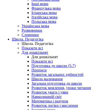
Інші мови
Французька мова
Іспанська мова
Італійська мова
Польська мова
Українська мова
Розмовники
Словники
Школа. Педагогіка
Школа. Педагогіка
Показати всі
Для дошкільнят
Для дошкільнят
Показати всі
Підготовка до школи (5-7)
Прописи
Розвиток загальних здібностей
Школа малювання
Загальна підготовка до школи
Розвиток мовлення, уроки читання
Розвиток уваги і уяви
Навколишній світ
Математика і рахунок
Розвиток логіки і мислення
Іноземні мови