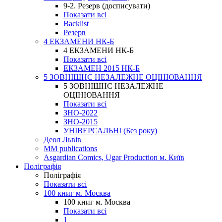
9-2. Резерв (досписувати)
Показати всі
Backlist
Резерв
4 ЕКЗАМЕНИ НК-Б
4 ЕКЗАМЕНИ НК-Б
Показати всі
ЕКЗАМЕН 2015 НК-Б
5 ЗОВНІШНЄ НЕЗАЛЕЖНЕ ОЦІНЮВАННЯ
5 ЗОВНІШНЄ НЕЗАЛЕЖНЕ
ОЦІНЮВАННЯ
Показати всі
ЗНО-2022
ЗНО-2015
УНІВЕРСАЛЬНІ (Без року)
Деол Львів
MM publications
Asgardian Comics, Ugar Production м. Київ
Поліграфія
Поліграфія
Показати всі
100 книг м. Москва
100 книг м. Москва
Показати всі
1