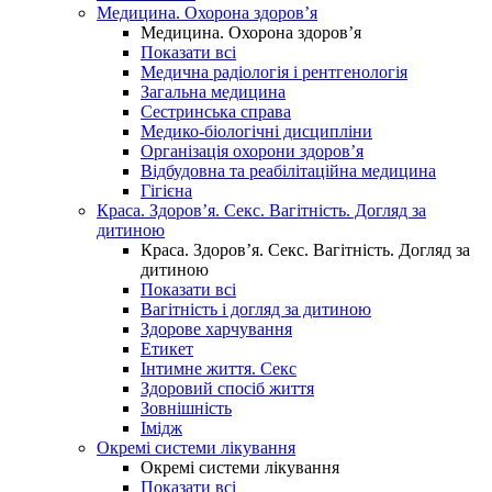
Медицина. Охорона здоров’я
Медицина. Охорона здоров’я
Показати всі
Медична радіологія і рентгенологія
Загальна медицина
Сестринська справа
Медико-біологічні дисципліни
Організація охорони здоров’я
Відбудовна та реабілітаційна медицина
Гігієна
Краса. Здоров’я. Секс. Вагітність. Догляд за
дитиною
Краса. Здоров’я. Секс. Вагітність. Догляд за
дитиною
Показати всі
Вагітність і догляд за дитиною
Здорове харчування
Етикет
Інтимне життя. Секс
Здоровий спосіб життя
Зовнішність
Імідж
Окремі системи лікування
Окремі системи лікування
Показати всі