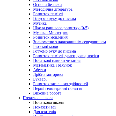
Основи безпеки
Методична література
Розвиток пам’яті
Готуємо руку до письма
Музика
Школа раннього розвитку (0-5)
Музика. Мистецтво
Розвиток мовлення
Знайомство з навколишнім середовищем
Іноземні мови
Готуємо руку до письма
Розвиток пам’яті, уваги, уяви, логіки
Початкові навики читання
Математика і рахунок
Абетки
Дрібна моторика
Букварі
Розвиток загальних здібностей
Перші геометричні поняття
Виховна робота
Початкова школа
Початкова школа
Показати всі
Для вчителів