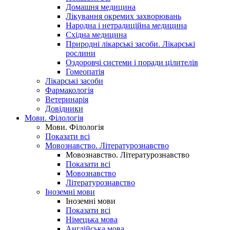
Домашня медицина
Лікування окремих захворювань
Народна і нетрадиційна медицина
Східна медицина
Природні лікарські засоби. Лікарські
рослини
Оздоровчі системи і поради цілителів
Гомеопатія
Лікарські засоби
Фармакологія
Ветеринарія
Довідники
Мови. Філологія
Мови. Філологія
Показати всі
Мовознавство. Літературознавство
Мовознавство. Літературознавство
Показати всі
Мовознавство
Літературознавство
Іноземні мови
Іноземні мови
Показати всі
Німецька мова
Англійська мова