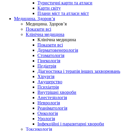
Туристичні карти та атласи
Карти світу
Плани міст та атласи міст
Медицина. Здоров’я
Медицина. Здоров’я
Показати всі
Клінічна медицина
Клінічна медицина
Показати всі
Дерматовенерологія
Стоматологія
Гінекологія
Педіатрія
Діагностика і терапія інших захворювань
Хірургія
Акушерство
Психіатрія
Внутрішні хвороби
Анестезіологія
Неврологія
Реаніматологія
Онкологія
Урологія
Інфекційні і паразитарні хвороби
Токсикологія