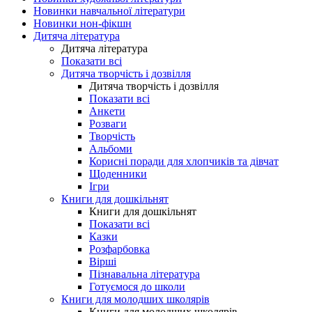
Новинки навчальної літератури
Новинки нон-фікшн
Дитяча література
Дитяча література
Показати всі
Дитяча творчість і дозвілля
Дитяча творчість і дозвілля
Показати всі
Анкети
Розваги
Творчість
Альбоми
Корисні поради для хлопчиків та дівчат
Щоденники
Ігри
Книги для дошкільнят
Книги для дошкільнят
Показати всі
Казки
Розфарбовка
Вірші
Пізнавальна література
Готуємося до школи
Книги для молодших школярів
Книги для молодших школярів