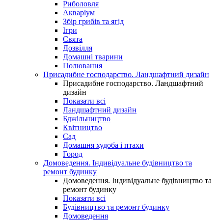
Риболовля
Акваріум
Збір грибів та ягід
Ігри
Свята
Дозвілля
Домашні тварини
Полювання
Присадибне господарство. Ландшафтний дизайн
Присадибне господарство. Ландшафтний
дизайн
Показати всі
Ландшафтний дизайн
Бджільництво
Квітництво
Сад
Домашня худоба і птахи
Город
Домоведення. Індивідуальне будівництво та
ремонт будинку
Домоведення. Індивідуальне будівництво та
ремонт будинку
Показати всі
Будівництво та ремонт будинку
Домоведення