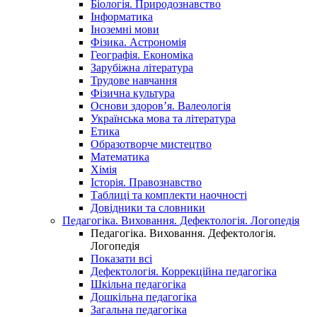
Біологія. Природознавство
Інформатика
Іноземні мови
Фізика. Астрономія
Географія. Економіка
Зарубіжна література
Трудове навчання
Фізична культура
Основи здоров’я. Валеологія
Українська мова та література
Етика
Образотворче мистецтво
Математика
Хімія
Історія. Правознавство
Таблиці та комплекти наочності
Довідники та словники
Педагогіка. Виховання. Дефектологія. Логопедія
Педагогіка. Виховання. Дефектологія.
Логопедія
Показати всі
Дефектологія. Коррекційна педагогіка
Шкільна педагогіка
Дошкільна педагогіка
Загальна педагогіка