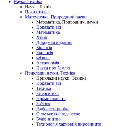
Наука. Техніка
Наука. Техніка
Показати всі
Математика. Природничі науки
Математика. Природничі науки
Показати всі
Математика
Хімія
Довідкові видання
Біологія
Екологія
Фізика
Астрономія
Наука про Землю
Прикладні науки. Техніка
Прикладні науки. Техніка
Показати всі
Техніка
Енергетика
Промисловість
Зв’язок
Радіоелектроніка
Сільське господарство
Будівництво
Технологія харчових виробництв