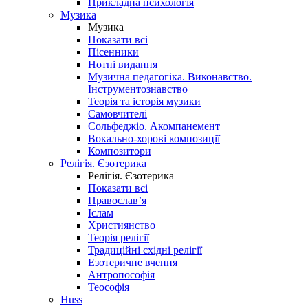
Прикладна психологія
Музика
Музика
Показати всі
Пісенники
Нотні видання
Музична педагогіка. Виконавство.
Інструментознавство
Теорія та історія музики
Самовчителі
Сольфеджіо. Акомпанемент
Вокально-хорові композиції
Композитори
Релігія. Єзотерика
Релігія. Єзотерика
Показати всі
Православ’я
Іслам
Християнство
Теорія релігії
Традиційні східні релігії
Езотеричне вчення
Антропософія
Теософія
Huss