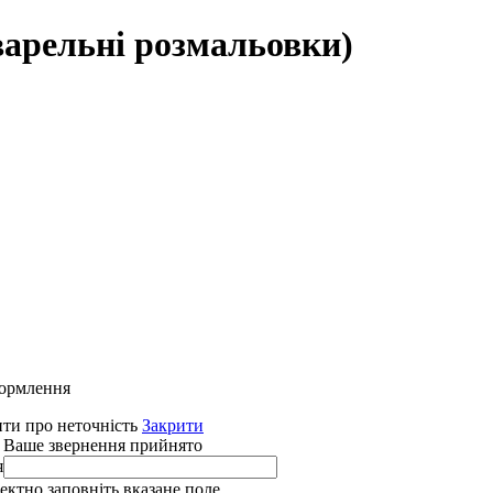
варельні розмальовки)
формлення
ти про неточність
Закрити
 Ваше звернення прийнято
я
ректно заповніть вказане поле