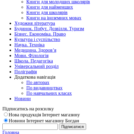
Книги для молодших школярів
Книги для найменших
Книги для школярів
Книги на іноземних мовах
Художня література
Будинок. Побут. Дозвілля. Туризм
Бізнес. Економіка. Право
Культура і суспільство
Наука. Техніка
Медицина. Здоров’я
Мови. Філологія
Школа. Педагогіка
Універсальний розділ
Поліграфія
Додаткова навігація
По авторах
По видавництвах
По навчальних класах
Новини
Підписатись на розсилку
Нова продукція Інтернет магазину
Новини Інтернет магазину Богдан
Головна