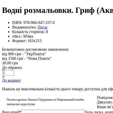
Водні розмальовки. Гриф (Ак
ISBN:
978-966-947-337-0
Видавництво:
Пегас
Кількість сторінок:
8
обкл.:
М'яка
Формат:
163х215
Безкоштовно доставляємо замовлення:
від 900 грн - "УкрПошта"
від 1500 грн - "Нова Пошта"
30.00
грн
До обраних
До кошику
Нажаль це максимальна кількість цього товару доступна для о
Повідоми
Оплата карткою Зимова Єпідтримка та Національний кешбек
Дякуємо.
тимчасово недоступна
Ваше ім`
Ваш email
*
Будь ласка, кор