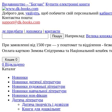
Видавництво – "Богдан"
Купити електронні книги
Доброго дня,
увійдіть
, щоб побачити свій персональний
кабінет
Контактна пошта:
support@dk-books.com
де придбати
|
допомога
|
контакти
Наприклад:
Велика книжка
При замовленні від 1500 грн — у поштомат та відділення - без
Оплата карткою Зимова Єпідтримка та Національний кешбек т
Кошик
0
0
Відкладено
Каталог
Новинки
Новинки дитячої літератури
Новинки художньої літератури
Новинки навчальної літератури
Новинки нон-фікшн
Дитяча література
Дитяча творчість і дозвілля
Книги для дошкільнят