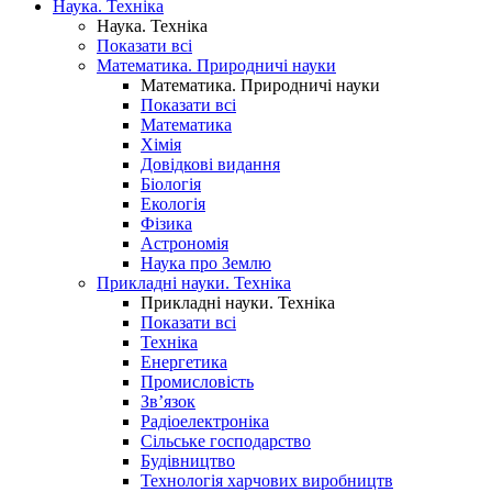
Наука. Техніка
Наука. Техніка
Показати всі
Математика. Природничі науки
Математика. Природничі науки
Показати всі
Математика
Хімія
Довідкові видання
Біологія
Екологія
Фізика
Астрономія
Наука про Землю
Прикладні науки. Техніка
Прикладні науки. Техніка
Показати всі
Техніка
Енергетика
Промисловість
Зв’язок
Радіоелектроніка
Сільське господарство
Будівництво
Технологія харчових виробництв