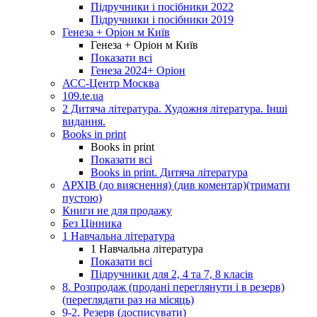
Підручники і посібники 2022
Підручники і посібники 2019
Генеза + Оріон м Київ
Генеза + Оріон м Київ
Показати всі
Генеза 2024+ Оріон
АСС-Центр Москва
109.te.ua
2 Дитяча література. Художня література. Інші
видання.
Books in print
Books in print
Показати всі
Books in print. Дитяча література
АРХІВ (до вияснення) (див коментар)(тримати
пустою)
Книги не для продажу
Без Цінника
1 Навчальна література
1 Навчальна література
Показати всі
Підручники для 2, 4 та 7, 8 класів
8. Розпродаж (продані переглянути і в резерв)
(переглядати раз на місяць)
9-2. Резерв (досписувати)