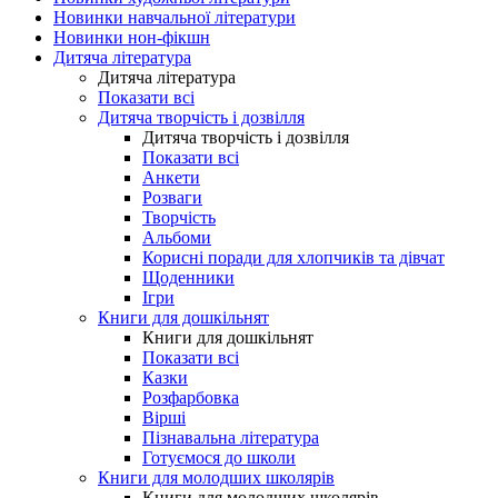
Новинки навчальної літератури
Новинки нон-фікшн
Дитяча література
Дитяча література
Показати всі
Дитяча творчість і дозвілля
Дитяча творчість і дозвілля
Показати всі
Анкети
Розваги
Творчість
Альбоми
Корисні поради для хлопчиків та дівчат
Щоденники
Ігри
Книги для дошкільнят
Книги для дошкільнят
Показати всі
Казки
Розфарбовка
Вірші
Пізнавальна література
Готуємося до школи
Книги для молодших школярів
Книги для молодших школярів