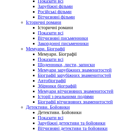
Показати всі
Зарубіжні фільми
Російські фільми
Вітчизняні фільми
Історичні романи
Історичні романи
Показати всі
Вітчизняні письменники
Закордонні письменники
Мемуари. Біографії
Мемуари. Біографії
Показати всі
Щоденники, листи, записки
Мемуари зарубіжних знаменитостей
Біографії зарубіжних знаменитостей
Автобіографії
Збірники біографій
Мемуари вітчизняних знаменитостей
Історії з реальними подіями
Біографії вітчизняних знаменитостей
Детективи. Бойовики
Детективи. Бойовики
Показати всі
Зарубіжні детективи та бойовики
Вітчизняні детективи та бойовики