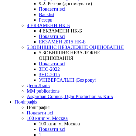
9-2. Резерв (досписувати)
Показати всі
Backlist
Резерв
4 ЕКЗАМЕНИ НК-Б
4 ЕКЗАМЕНИ НК-Б
Показати всі
ЕКЗАМЕН 2015 НК-Б
5 ЗОВНІШНЄ НЕЗАЛЕЖНЕ ОЦІНЮВАННЯ
5 ЗОВНІШНЄ НЕЗАЛЕЖНЕ
ОЦІНЮВАННЯ
Показати всі
ЗНО-2022
ЗНО-2015
УНІВЕРСАЛЬНІ (Без року)
Деол Львів
MM publications
Asgardian Comics, Ugar Production м. Київ
Поліграфія
Поліграфія
Показати всі
100 книг м. Москва
100 книг м. Москва
Показати всі
1