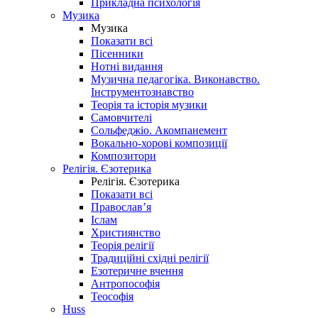
Прикладна психологія
Музика
Музика
Показати всі
Пісенники
Нотні видання
Музична педагогіка. Виконавство.
Інструментознавство
Теорія та історія музики
Самовчителі
Сольфеджіо. Акомпанемент
Вокально-хорові композиції
Композитори
Релігія. Єзотерика
Релігія. Єзотерика
Показати всі
Православ’я
Іслам
Християнство
Теорія релігії
Традиційні східні релігії
Езотеричне вчення
Антропософія
Теософія
Huss