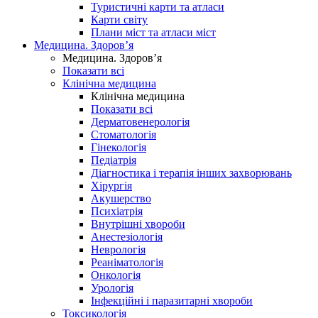
Туристичні карти та атласи
Карти світу
Плани міст та атласи міст
Медицина. Здоров’я
Медицина. Здоров’я
Показати всі
Клінічна медицина
Клінічна медицина
Показати всі
Дерматовенерологія
Стоматологія
Гінекологія
Педіатрія
Діагностика і терапія інших захворювань
Хірургія
Акушерство
Психіатрія
Внутрішні хвороби
Анестезіологія
Неврологія
Реаніматологія
Онкологія
Урологія
Інфекційні і паразитарні хвороби
Токсикологія