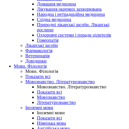
Домашня медицина
Лікування окремих захворювань
Народна і нетрадиційна медицина
Східна медицина
Природні лікарські засоби. Лікарські
рослини
Оздоровчі системи і поради цілителів
Гомеопатія
Лікарські засоби
Фармакологія
Ветеринарія
Довідники
Мови. Філологія
Мови. Філологія
Показати всі
Мовознавство. Літературознавство
Мовознавство. Літературознавство
Показати всі
Мовознавство
Літературознавство
Іноземні мови
Іноземні мови
Показати всі
Німецька мова
Англійська мова