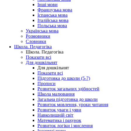
Інші мови
Французька мова
Іспанська мова
Італійська мова
Польська мова
Українська мова
Розмовники
Словники
Школа. Педагогіка
Школа. Педагогіка
Показати всі
Для дошкільнят
Для дошкільнят
Показати всі
Підготовка до школи (5-7)
Прописи
Розвиток загальних здібностей
Школа малювання
Загальна підготовка до школи
Розвиток мовлення, уроки читання
Розвиток уваги і уяви
Навколишній світ
Математика і рахунок
Розвиток логіки і мислення
Іноземні мови