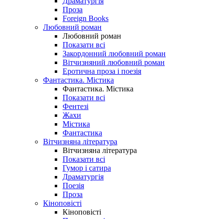
Драматургія
Проза
Foreign Books
Любовний роман
Любовний роман
Показати всі
Закордонний любовний роман
Вітчизняний любовний роман
Еротична проза і поезія
Фантастика. Містика
Фантастика. Містика
Показати всі
Фентезі
Жахи
Містика
Фантастика
Вітчизняна література
Вітчизняна література
Показати всі
Гумор і сатира
Драматургія
Поезія
Проза
Кіноповісті
Кіноповісті