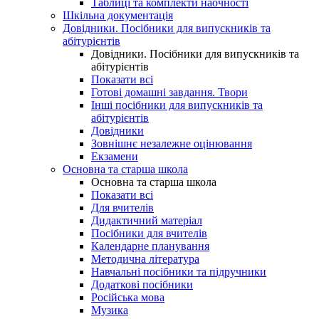
Таблиці та комплекти наочності
Шкільна документація
Довідники. Посібники для випускників та
абітурієнтів
Довідники. Посібники для випускників та
абітурієнтів
Показати всі
Готові домашні завдання. Твори
Інші посібники для випускників та
абітурієнтів
Довідники
Зовнішнє незалежне оцінювання
Екзамени
Основна та старша школа
Основна та старша школа
Показати всі
Для вчителів
Дидактичний матеріал
Посібники для вчителів
Календарне планування
Методична література
Навчальні посібники та підручники
Додаткові посібники
Російська мова
Музика