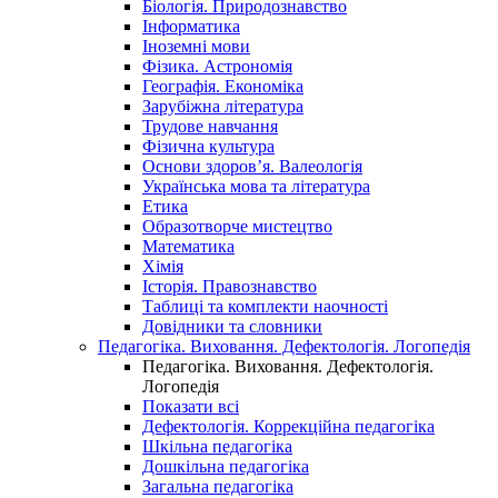
Біологія. Природознавство
Інформатика
Іноземні мови
Фізика. Астрономія
Географія. Економіка
Зарубіжна література
Трудове навчання
Фізична культура
Основи здоров’я. Валеологія
Українська мова та література
Етика
Образотворче мистецтво
Математика
Хімія
Історія. Правознавство
Таблиці та комплекти наочності
Довідники та словники
Педагогіка. Виховання. Дефектологія. Логопедія
Педагогіка. Виховання. Дефектологія.
Логопедія
Показати всі
Дефектологія. Коррекційна педагогіка
Шкільна педагогіка
Дошкільна педагогіка
Загальна педагогіка