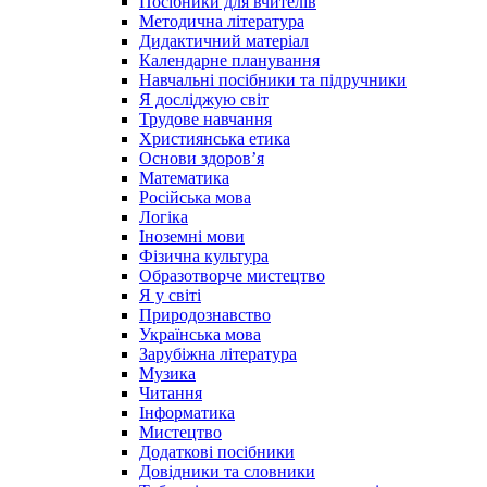
Посібники для вчителів
Методична література
Дидактичний матеріал
Календарне планування
Навчальні посібники та підручники
Я досліджую світ
Трудове навчання
Християнська етика
Основи здоров’я
Математика
Російська мова
Логіка
Іноземні мови
Фізична культура
Образотворче мистецтво
Я у світі
Природознавство
Українська мова
Зарубіжна література
Музика
Читання
Інформатика
Мистецтво
Додаткові посібники
Довідники та словники