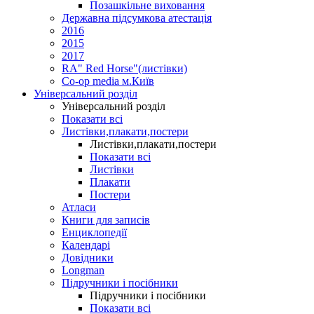
Позашкільне виховання
Державна підсумкова атестація
2016
2015
2017
RA" Red Horse"(листівки)
Co-op media м.Київ
Універсальний розділ
Універсальний розділ
Показати всі
Листівки,плакати,постери
Листівки,плакати,постери
Показати всі
Листівки
Плакати
Постери
Атласи
Книги для записів
Енциклопедії
Календарі
Довідники
Longman
Підручники і посібники
Підручники і посібники
Показати всі