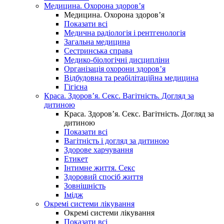
Медицина. Охорона здоров’я
Медицина. Охорона здоров’я
Показати всі
Медична радіологія і рентгенологія
Загальна медицина
Сестринська справа
Медико-біологічні дисципліни
Організація охорони здоров’я
Відбудовна та реабілітаційна медицина
Гігієна
Краса. Здоров’я. Секс. Вагітність. Догляд за
дитиною
Краса. Здоров’я. Секс. Вагітність. Догляд за
дитиною
Показати всі
Вагітність і догляд за дитиною
Здорове харчування
Етикет
Інтимне життя. Секс
Здоровий спосіб життя
Зовнішність
Імідж
Окремі системи лікування
Окремі системи лікування
Показати всі