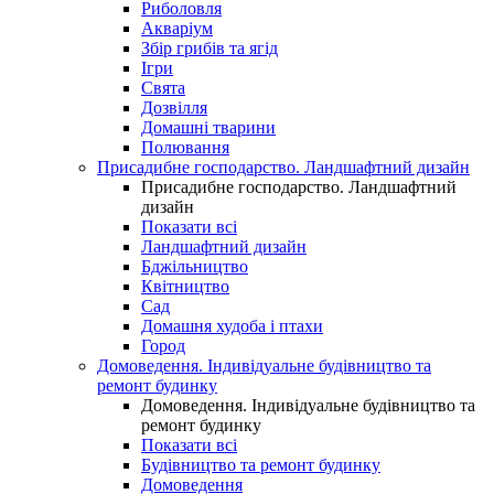
Риболовля
Акваріум
Збір грибів та ягід
Ігри
Свята
Дозвілля
Домашні тварини
Полювання
Присадибне господарство. Ландшафтний дизайн
Присадибне господарство. Ландшафтний
дизайн
Показати всі
Ландшафтний дизайн
Бджільництво
Квітництво
Сад
Домашня худоба і птахи
Город
Домоведення. Індивідуальне будівництво та
ремонт будинку
Домоведення. Індивідуальне будівництво та
ремонт будинку
Показати всі
Будівництво та ремонт будинку
Домоведення