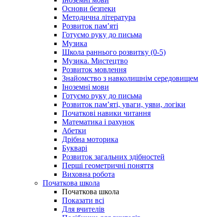
Основи безпеки
Методична література
Розвиток пам’яті
Готуємо руку до письма
Музика
Школа раннього розвитку (0-5)
Музика. Мистецтво
Розвиток мовлення
Знайомство з навколишнім середовищем
Іноземні мови
Готуємо руку до письма
Розвиток пам’яті, уваги, уяви, логіки
Початкові навики читання
Математика і рахунок
Абетки
Дрібна моторика
Букварі
Розвиток загальних здібностей
Перші геометричні поняття
Виховна робота
Початкова школа
Початкова школа
Показати всі
Для вчителів