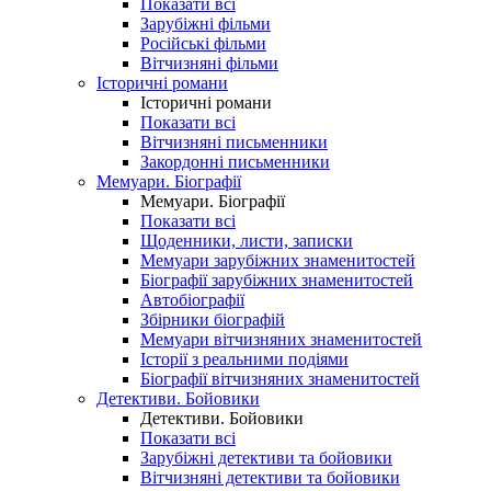
Показати всі
Зарубіжні фільми
Російські фільми
Вітчизняні фільми
Історичні романи
Історичні романи
Показати всі
Вітчизняні письменники
Закордонні письменники
Мемуари. Біографії
Мемуари. Біографії
Показати всі
Щоденники, листи, записки
Мемуари зарубіжних знаменитостей
Біографії зарубіжних знаменитостей
Автобіографії
Збірники біографій
Мемуари вітчизняних знаменитостей
Історії з реальними подіями
Біографії вітчизняних знаменитостей
Детективи. Бойовики
Детективи. Бойовики
Показати всі
Зарубіжні детективи та бойовики
Вітчизняні детективи та бойовики