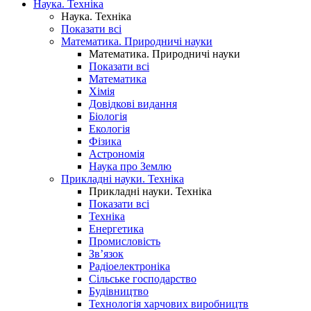
Наука. Техніка
Наука. Техніка
Показати всі
Математика. Природничі науки
Математика. Природничі науки
Показати всі
Математика
Хімія
Довідкові видання
Біологія
Екологія
Фізика
Астрономія
Наука про Землю
Прикладні науки. Техніка
Прикладні науки. Техніка
Показати всі
Техніка
Енергетика
Промисловість
Зв’язок
Радіоелектроніка
Сільське господарство
Будівництво
Технологія харчових виробництв