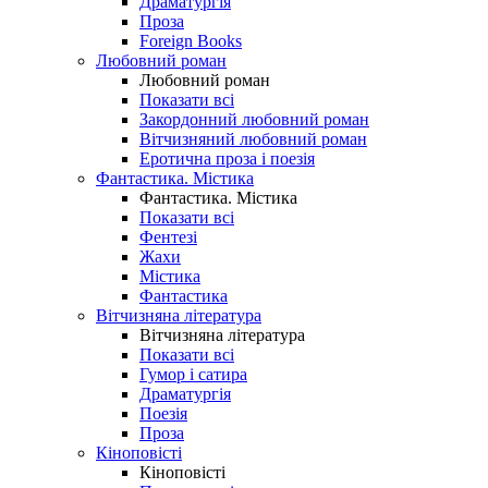
Драматургія
Проза
Foreign Books
Любовний роман
Любовний роман
Показати всі
Закордонний любовний роман
Вітчизняний любовний роман
Еротична проза і поезія
Фантастика. Містика
Фантастика. Містика
Показати всі
Фентезі
Жахи
Містика
Фантастика
Вітчизняна література
Вітчизняна література
Показати всі
Гумор і сатира
Драматургія
Поезія
Проза
Кіноповісті
Кіноповісті