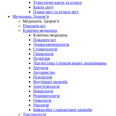
Туристичні карти та атласи
Карти світу
Плани міст та атласи міст
Медицина. Здоров’я
Медицина. Здоров’я
Показати всі
Клінічна медицина
Клінічна медицина
Показати всі
Дерматовенерологія
Стоматологія
Гінекологія
Педіатрія
Діагностика і терапія інших захворювань
Хірургія
Акушерство
Психіатрія
Внутрішні хвороби
Анестезіологія
Неврологія
Реаніматологія
Онкологія
Урологія
Інфекційні і паразитарні хвороби
Токсикологія