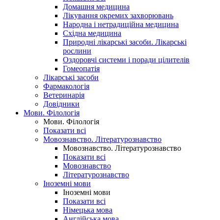
Домашня медицина
Лікування окремих захворювань
Народна і нетрадиційна медицина
Східна медицина
Природні лікарські засоби. Лікарські
рослини
Оздоровчі системи і поради цілителів
Гомеопатія
Лікарські засоби
Фармакологія
Ветеринарія
Довідники
Мови. Філологія
Мови. Філологія
Показати всі
Мовознавство. Літературознавство
Мовознавство. Літературознавство
Показати всі
Мовознавство
Літературознавство
Іноземні мови
Іноземні мови
Показати всі
Німецька мова
Англійська мова