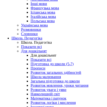
Інші мови
Французька мова
Іспанська мова
Італійська мова
Польська мова
Українська мова
Розмовники
Словники
Школа. Педагогіка
Школа. Педагогіка
Показати всі
Для дошкільнят
Для дошкільнят
Показати всі
Підготовка до школи (5-7)
Прописи
Розвиток загальних здібностей
Школа малювання
Загальна підготовка до школи
Розвиток мовлення, уроки читання
Розвиток уваги і уяви
Навколишній світ
Математика і рахунок
Розвиток логіки і мислення
Іноземні мови