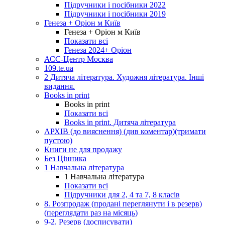
Підручники і посібники 2022
Підручники і посібники 2019
Генеза + Оріон м Київ
Генеза + Оріон м Київ
Показати всі
Генеза 2024+ Оріон
АСС-Центр Москва
109.te.ua
2 Дитяча література. Художня література. Інші
видання.
Books in print
Books in print
Показати всі
Books in print. Дитяча література
АРХІВ (до вияснення) (див коментар)(тримати
пустою)
Книги не для продажу
Без Цінника
1 Навчальна література
1 Навчальна література
Показати всі
Підручники для 2, 4 та 7, 8 класів
8. Розпродаж (продані переглянути і в резерв)
(переглядати раз на місяць)
9-2. Резерв (досписувати)