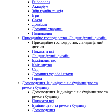
Риболовля
Акваріум
Збір грибів та ягід
Ігри
Свята
Дозвілля
Домашні тварини
Полювання
Присадибне господарство. Ландшафтний дизайн
Присадибне господарство. Ландшафтний
дизайн
Показати всі
Ландшафтний дизайн
Бджільництво
Квітництво
Сад
Домашня худоба і птахи
Город
Домоведення. Індивідуальне будівництво та
ремонт будинку
Домоведення. Індивідуальне будівництво та
ремонт будинку
Показати всі
Будівництво та ремонт будинку
Домоведення