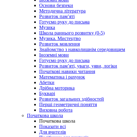
Основи безпеки
Методична література
Розвиток пам’яті
Готуємо руку до письма
Музика
Школа раннього розвитку (0-5)
Музика. Мистецтво
Розвиток мовлення
Знайомство з навколишнім середовищем
Іноземні мови
Готуємо руку до письма
Розвиток пам’яті, уваги, уяви, логіки
Початкові навики читання
Математика і рахунок
Абетки
Дрібна моторика
Букварі
Розвиток загальних здібностей
Перші геометричні поняття
Виховна робота
Початкова школа
Початкова школа
Показати всі
Для вчителів