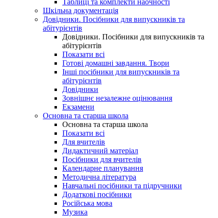
Таблиці та комплекти наочності
Шкільна документація
Довідники. Посібники для випускників та
абітурієнтів
Довідники. Посібники для випускників та
абітурієнтів
Показати всі
Готові домашні завдання. Твори
Інші посібники для випускників та
абітурієнтів
Довідники
Зовнішнє незалежне оцінювання
Екзамени
Основна та старша школа
Основна та старша школа
Показати всі
Для вчителів
Дидактичний матеріал
Посібники для вчителів
Календарне планування
Методична література
Навчальні посібники та підручники
Додаткові посібники
Російська мова
Музика