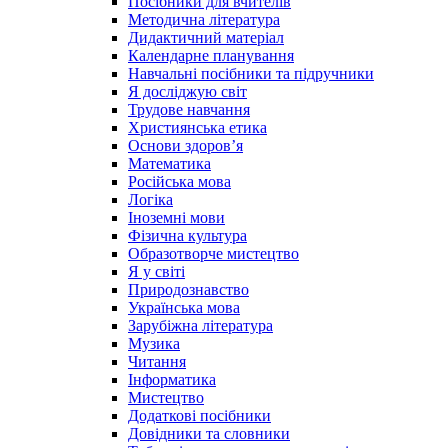
Посібники для вчителів
Методична література
Дидактичний матеріал
Календарне планування
Навчальні посібники та підручники
Я досліджую світ
Трудове навчання
Християнська етика
Основи здоров’я
Математика
Російська мова
Логіка
Іноземні мови
Фізична культура
Образотворче мистецтво
Я у світі
Природознавство
Українська мова
Зарубіжна література
Музика
Читання
Інформатика
Мистецтво
Додаткові посібники
Довідники та словники