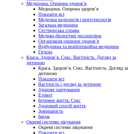
Медицина. Охорона здоров’я
Медицина. Охорона здоров’я
Показати всі
Медична радіологія і рентгенологія
Загальна медицина
Сестринська справа
Медико-біологічні дисципліни
Організація охорони здоров’я
Відбудовна та реабілітаційна медицина
Гігієна
Краса. Здоров’я. Секс. Вагітність. Догляд за
дитиною
Краса. Здоров’я. Секс. Вагітність. Догляд за
дитиною
Показати всі
Вагітність і догляд за дитиною
Здорове харчування
Етикет
Інтимне життя. Секс
Здоровий спосіб життя
Зовнішність
Імідж
Окремі системи лікування
Окремі системи лікування
Показати всі