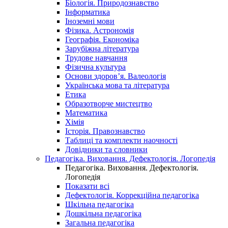
Біологія. Природознавство
Інформатика
Іноземні мови
Фізика. Астрономія
Географія. Економіка
Зарубіжна література
Трудове навчання
Фізична культура
Основи здоров’я. Валеологія
Українська мова та література
Етика
Образотворче мистецтво
Математика
Хімія
Історія. Правознавство
Таблиці та комплекти наочності
Довідники та словники
Педагогіка. Виховання. Дефектологія. Логопедія
Педагогіка. Виховання. Дефектологія.
Логопедія
Показати всі
Дефектологія. Коррекційна педагогіка
Шкільна педагогіка
Дошкільна педагогіка
Загальна педагогіка