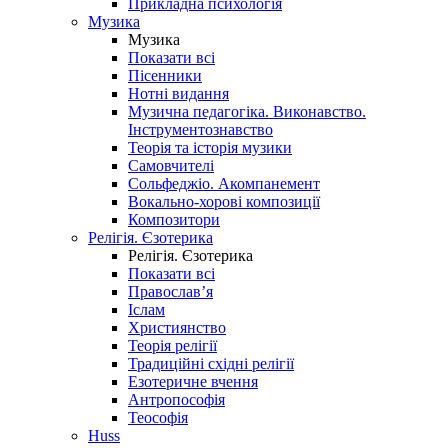
Прикладна психологія
Музика
Музика
Показати всі
Пісенники
Нотні видання
Музична педагогіка. Виконавство.
Інструментознавство
Теорія та історія музики
Самовчителі
Сольфеджіо. Акомпанемент
Вокально-хорові композиції
Композитори
Релігія. Єзотерика
Релігія. Єзотерика
Показати всі
Православ’я
Іслам
Християнство
Теорія релігії
Традиційні східні релігії
Езотеричне вчення
Антропософія
Теософія
Huss