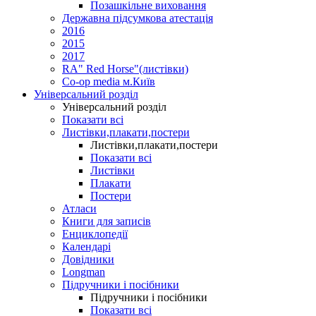
Позашкільне виховання
Державна підсумкова атестація
2016
2015
2017
RA" Red Horse"(листівки)
Co-op media м.Київ
Універсальний розділ
Універсальний розділ
Показати всі
Листівки,плакати,постери
Листівки,плакати,постери
Показати всі
Листівки
Плакати
Постери
Атласи
Книги для записів
Енциклопедії
Календарі
Довідники
Longman
Підручники і посібники
Підручники і посібники
Показати всі