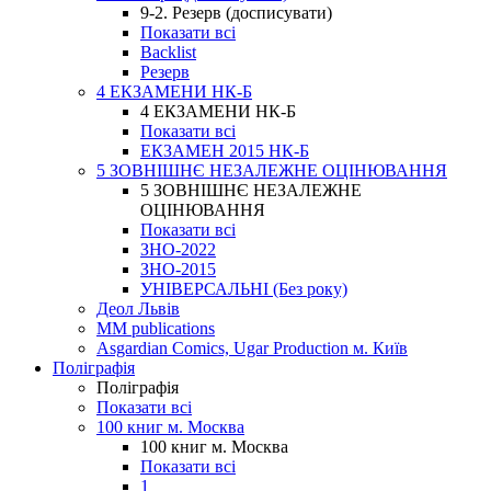
9-2. Резерв (досписувати)
Показати всі
Backlist
Резерв
4 ЕКЗАМЕНИ НК-Б
4 ЕКЗАМЕНИ НК-Б
Показати всі
ЕКЗАМЕН 2015 НК-Б
5 ЗОВНІШНЄ НЕЗАЛЕЖНЕ ОЦІНЮВАННЯ
5 ЗОВНІШНЄ НЕЗАЛЕЖНЕ
ОЦІНЮВАННЯ
Показати всі
ЗНО-2022
ЗНО-2015
УНІВЕРСАЛЬНІ (Без року)
Деол Львів
MM publications
Asgardian Comics, Ugar Production м. Київ
Поліграфія
Поліграфія
Показати всі
100 книг м. Москва
100 книг м. Москва
Показати всі
1