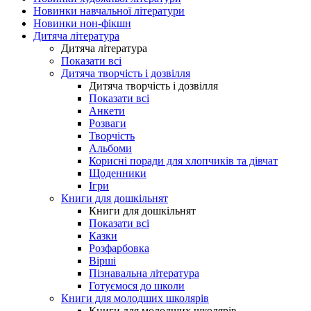
Новинки навчальної літератури
Новинки нон-фікшн
Дитяча література
Дитяча література
Показати всі
Дитяча творчість і дозвілля
Дитяча творчість і дозвілля
Показати всі
Анкети
Розваги
Творчість
Альбоми
Корисні поради для хлопчиків та дівчат
Щоденники
Ігри
Книги для дошкільнят
Книги для дошкільнят
Показати всі
Казки
Розфарбовка
Вірші
Пізнавальна література
Готуємося до школи
Книги для молодших школярів
Книги для молодших школярів