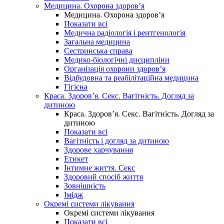
Медицина. Охорона здоров’я
Медицина. Охорона здоров’я
Показати всі
Медична радіологія і рентгенологія
Загальна медицина
Сестринська справа
Медико-біологічні дисципліни
Організація охорони здоров’я
Відбудовна та реабілітаційна медицина
Гігієна
Краса. Здоров’я. Секс. Вагітність. Догляд за
дитиною
Краса. Здоров’я. Секс. Вагітність. Догляд за
дитиною
Показати всі
Вагітність і догляд за дитиною
Здорове харчування
Етикет
Інтимне життя. Секс
Здоровий спосіб життя
Зовнішність
Імідж
Окремі системи лікування
Окремі системи лікування
Показати всі