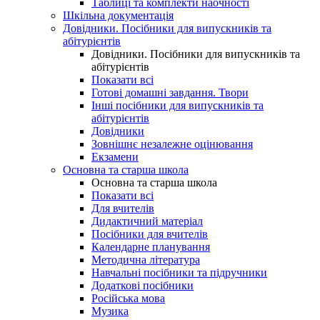
Таблиці та комплекти наочності
Шкільна документація
Довідники. Посібники для випускників та
абітурієнтів
Довідники. Посібники для випускників та
абітурієнтів
Показати всі
Готові домашні завдання. Твори
Інші посібники для випускників та
абітурієнтів
Довідники
Зовнішнє незалежне оцінювання
Екзамени
Основна та старша школа
Основна та старша школа
Показати всі
Для вчителів
Дидактичний матеріал
Посібники для вчителів
Календарне планування
Методична література
Навчальні посібники та підручники
Додаткові посібники
Російська мова
Музика