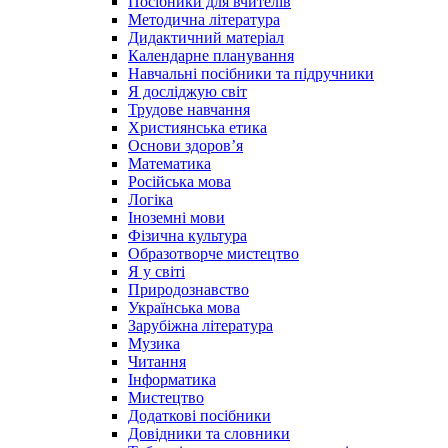
Посібники для вчителів
Методична література
Дидактичний матеріал
Календарне планування
Навчальні посібники та підручники
Я досліджую світ
Трудове навчання
Християнська етика
Основи здоров’я
Математика
Російська мова
Логіка
Іноземні мови
Фізична культура
Образотворче мистецтво
Я у світі
Природознавство
Українська мова
Зарубіжна література
Музика
Читання
Інформатика
Мистецтво
Додаткові посібники
Довідники та словники