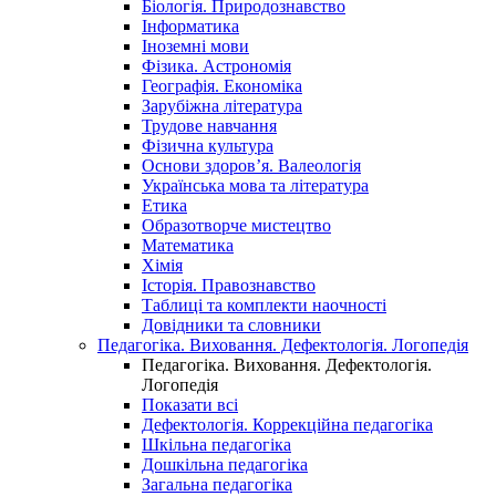
Біологія. Природознавство
Інформатика
Іноземні мови
Фізика. Астрономія
Географія. Економіка
Зарубіжна література
Трудове навчання
Фізична культура
Основи здоров’я. Валеологія
Українська мова та література
Етика
Образотворче мистецтво
Математика
Хімія
Історія. Правознавство
Таблиці та комплекти наочності
Довідники та словники
Педагогіка. Виховання. Дефектологія. Логопедія
Педагогіка. Виховання. Дефектологія.
Логопедія
Показати всі
Дефектологія. Коррекційна педагогіка
Шкільна педагогіка
Дошкільна педагогіка
Загальна педагогіка