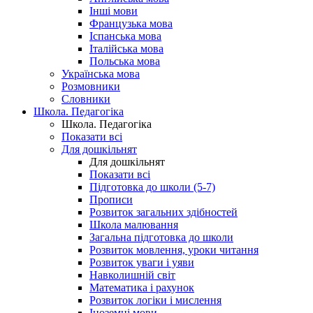
Інші мови
Французька мова
Іспанська мова
Італійська мова
Польська мова
Українська мова
Розмовники
Словники
Школа. Педагогіка
Школа. Педагогіка
Показати всі
Для дошкільнят
Для дошкільнят
Показати всі
Підготовка до школи (5-7)
Прописи
Розвиток загальних здібностей
Школа малювання
Загальна підготовка до школи
Розвиток мовлення, уроки читання
Розвиток уваги і уяви
Навколишній світ
Математика і рахунок
Розвиток логіки і мислення
Іноземні мови