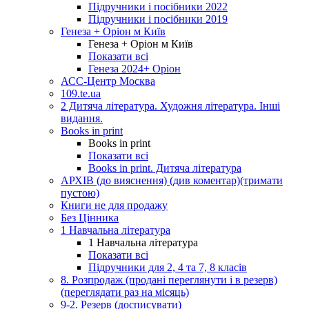
Підручники і посібники 2022
Підручники і посібники 2019
Генеза + Оріон м Київ
Генеза + Оріон м Київ
Показати всі
Генеза 2024+ Оріон
АСС-Центр Москва
109.te.ua
2 Дитяча література. Художня література. Інші
видання.
Books in print
Books in print
Показати всі
Books in print. Дитяча література
АРХІВ (до вияснення) (див коментар)(тримати
пустою)
Книги не для продажу
Без Цінника
1 Навчальна література
1 Навчальна література
Показати всі
Підручники для 2, 4 та 7, 8 класів
8. Розпродаж (продані переглянути і в резерв)
(переглядати раз на місяць)
9-2. Резерв (досписувати)