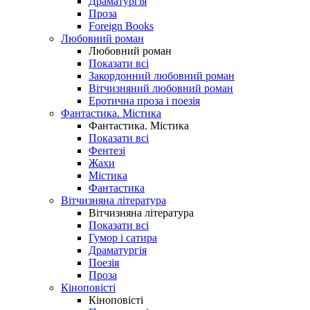
Драматургія
Проза
Foreign Books
Любовний роман
Любовний роман
Показати всі
Закордонний любовний роман
Вітчизняний любовний роман
Еротична проза і поезія
Фантастика. Містика
Фантастика. Містика
Показати всі
Фентезі
Жахи
Містика
Фантастика
Вітчизняна література
Вітчизняна література
Показати всі
Гумор і сатира
Драматургія
Поезія
Проза
Кіноповісті
Кіноповісті