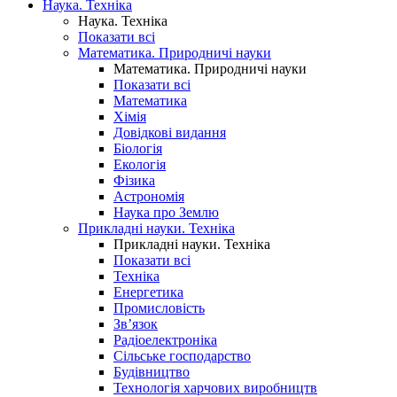
Наука. Техніка
Наука. Техніка
Показати всі
Математика. Природничі науки
Математика. Природничі науки
Показати всі
Математика
Хімія
Довідкові видання
Біологія
Екологія
Фізика
Астрономія
Наука про Землю
Прикладні науки. Техніка
Прикладні науки. Техніка
Показати всі
Техніка
Енергетика
Промисловість
Зв’язок
Радіоелектроніка
Сільське господарство
Будівництво
Технологія харчових виробництв