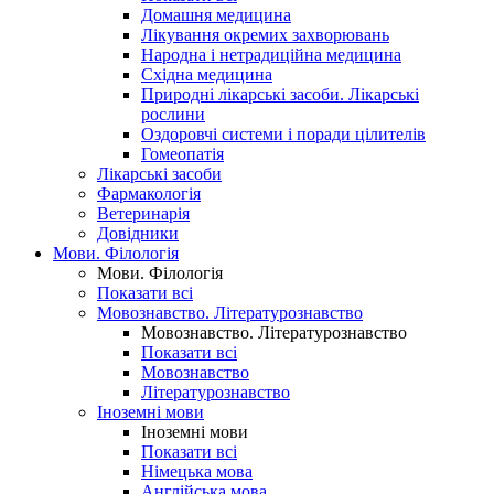
Домашня медицина
Лікування окремих захворювань
Народна і нетрадиційна медицина
Східна медицина
Природні лікарські засоби. Лікарські
рослини
Оздоровчі системи і поради цілителів
Гомеопатія
Лікарські засоби
Фармакологія
Ветеринарія
Довідники
Мови. Філологія
Мови. Філологія
Показати всі
Мовознавство. Літературознавство
Мовознавство. Літературознавство
Показати всі
Мовознавство
Літературознавство
Іноземні мови
Іноземні мови
Показати всі
Німецька мова
Англійська мова