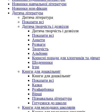
Новинки навчальної літератури
Новинки нон-фікшн
Дитяча література
Дитяча література
Показати всі
Дитяча творчість і дозвілля
Дитяча творчість і дозвілля
Показати всі
Анкети
Розваги
Творчість
Альбоми
Корисні поради для хлопчиків та дівчат
Щоденники
Ігри
Книги для дошкільнят
Книги для дошкільнят
Показати всі
Казки
Розфарбовка
Вірші
Пізнавальна література
Готуємося до школи
Книги для молодших школярів
Книги для молодших школярів