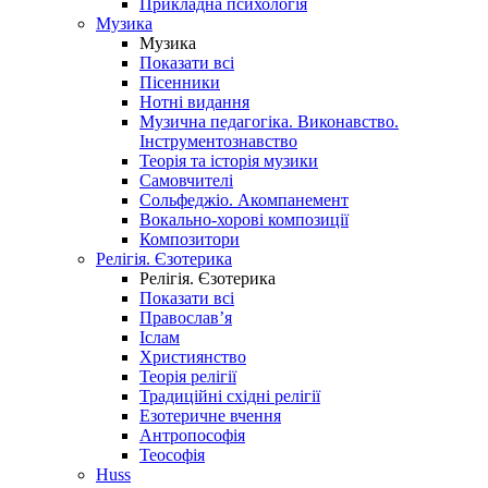
Прикладна психологія
Музика
Музика
Показати всі
Пісенники
Нотні видання
Музична педагогіка. Виконавство.
Інструментознавство
Теорія та історія музики
Самовчителі
Сольфеджіо. Акомпанемент
Вокально-хорові композиції
Композитори
Релігія. Єзотерика
Релігія. Єзотерика
Показати всі
Православ’я
Іслам
Християнство
Теорія релігії
Традиційні східні релігії
Езотеричне вчення
Антропософія
Теософія
Huss