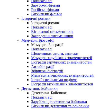
Показати всі
Зарубіжні фільми
Російські фільми
Вітчизняні фільми
Історичні романи
Історичні романи
Показати всі
Вітчизняні письменники
Закордонні письменники
Мемуари. Біографії
Мемуари. Біографії
Показати всі
Щоденники, листи, записки
Мемуари зарубіжних знаменитостей
Біографії зарубіжних знаменитостей
Автобіографії
Збірники біографій
Мемуари вітчизняних знаменитостей
Історії з реальними подіями
Біографії вітчизняних знаменитостей
Детективи. Бойовики
Детективи. Бойовики
Показати всі
Зарубіжні детективи та бойовики
Вітчизняні детективи та бойовики