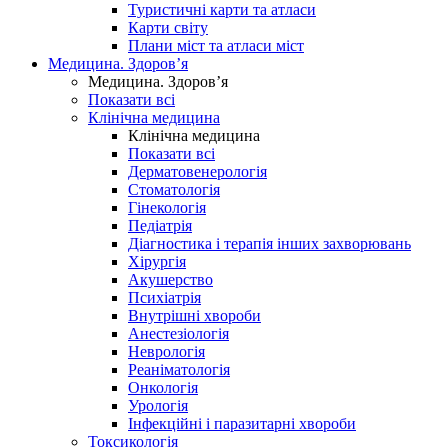
Туристичні карти та атласи
Карти світу
Плани міст та атласи міст
Медицина. Здоров’я
Медицина. Здоров’я
Показати всі
Клінічна медицина
Клінічна медицина
Показати всі
Дерматовенерологія
Стоматологія
Гінекологія
Педіатрія
Діагностика і терапія інших захворювань
Хірургія
Акушерство
Психіатрія
Внутрішні хвороби
Анестезіологія
Неврологія
Реаніматологія
Онкологія
Урологія
Інфекційні і паразитарні хвороби
Токсикологія