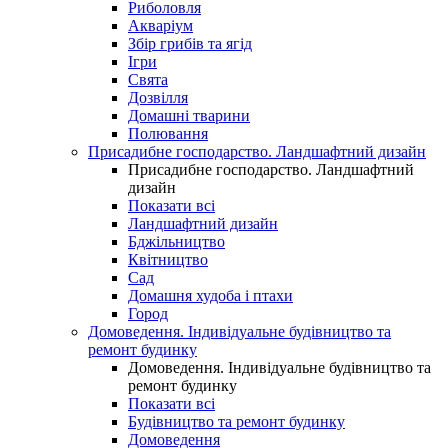
Риболовля
Акваріум
Збір грибів та ягід
Ігри
Свята
Дозвілля
Домашні тварини
Полювання
Присадибне господарство. Ландшафтний дизайн
Присадибне господарство. Ландшафтний
дизайн
Показати всі
Ландшафтний дизайн
Бджільництво
Квітництво
Сад
Домашня худоба і птахи
Город
Домоведення. Індивідуальне будівництво та
ремонт будинку
Домоведення. Індивідуальне будівництво та
ремонт будинку
Показати всі
Будівництво та ремонт будинку
Домоведення