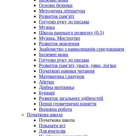
Основи безпеки
Методична література
Розвиток пам’яті
Готуємо руку до письма
Музика
Школа раннього розвитку (0-5)
Музика. Мистецтво
Розвиток мовлення
Знайомство з навколишнім середовищем
Іноземні мови
Готуємо руку до письма
Розвиток пам’яті, уваги, уяви, логіки
Початкові навики читання
Математика і рахунок
Абетки
Дрібна моторика
Букварі
Розвиток загальних здібностей
Перші геометричні поняття
Виховна робота
Початкова школа
Початкова школа
Показати всі
Для вчителів