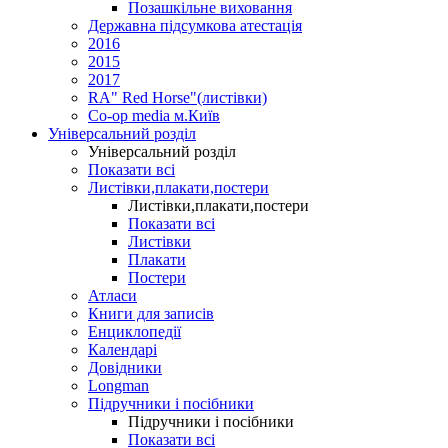
Позашкільне виховання
Державна підсумкова атестація
2016
2015
2017
RA" Red Horse"(листівки)
Co-op media м.Київ
Універсальний розділ
Універсальний розділ
Показати всі
Листівки,плакати,постери
Листівки,плакати,постери
Показати всі
Листівки
Плакати
Постери
Атласи
Книги для записів
Енциклопедії
Календарі
Довідники
Longman
Підручники і посібники
Підручники і посібники
Показати всі