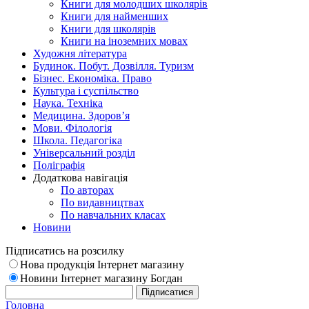
Книги для молодших школярів
Книги для найменших
Книги для школярів
Книги на іноземних мовах
Художня література
Будинок. Побут. Дозвілля. Туризм
Бізнес. Економіка. Право
Культура і суспільство
Наука. Техніка
Медицина. Здоров’я
Мови. Філологія
Школа. Педагогіка
Універсальний розділ
Поліграфія
Додаткова навігація
По авторах
По видавництвах
По навчальних класах
Новини
Підписатись на розсилку
Нова продукція Інтернет магазину
Новини Інтернет магазину Богдан
Головна