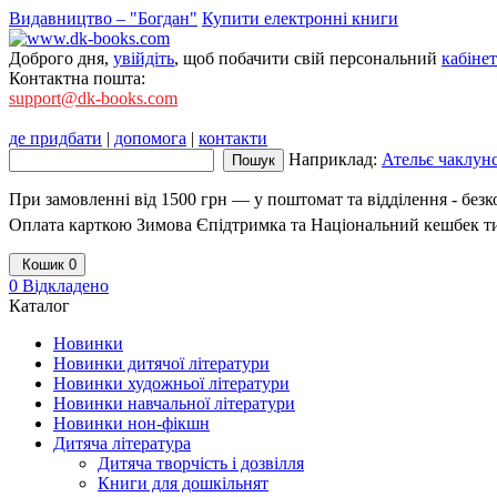
Видавництво – "Богдан"
Купити електронні книги
Доброго дня,
увійдіть
, щоб побачити свій персональний
кабінет
Контактна пошта:
support@dk-books.com
де придбати
|
допомога
|
контакти
Наприклад:
Ательє чаклунс
При замовленні від 1500 грн — у поштомат та відділення - без
Оплата карткою Зимова Єпідтримка та Національний кешбек т
Кошик
0
0
Відкладено
Каталог
Новинки
Новинки дитячої літератури
Новинки художньої літератури
Новинки навчальної літератури
Новинки нон-фікшн
Дитяча література
Дитяча творчість і дозвілля
Книги для дошкільнят