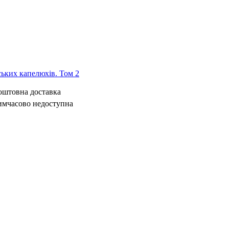
ьких капелюхів. Том 2
коштовна доставка
имчасово недоступна