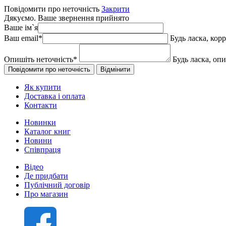
Повідомити про неточність
Закрити
Дякуємо. Ваше звернення прийнято
Ваше ім`я
Ваш email
*
Будь ласка, кор
Опишіть неточність
*
Будь ласка, оп
Як купити
Доставка і оплата
Контакти
Новинки
Каталог книг
Новини
Співпраця
Відео
Де придбати
Публічний договір
Про магазин