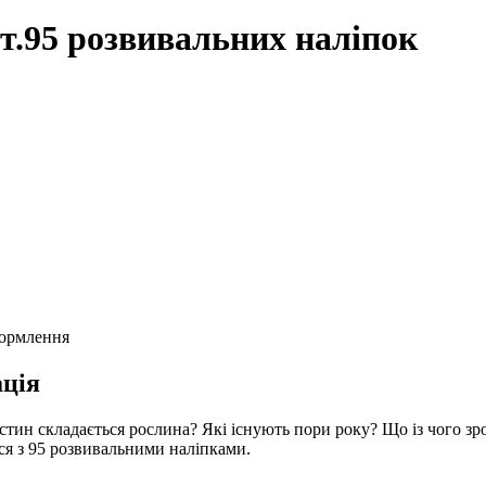
т.95 розвивальних наліпок
формлення
ція
астин складається рослина? Які існують пори року? Що із чого з
ся з 95 розвивальними наліпками.