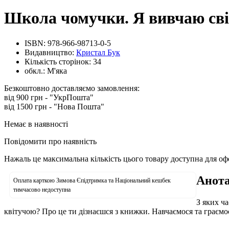
Школа чомучки. Я вивчаю сві
ISBN:
978-966-98713-0-5
Видавництво:
Кристал Бук
Кількість сторінок:
34
обкл.:
М'яка
Безкоштовно доставляємо замовлення:
від 900 грн - "УкрПошта"
від 1500 грн - "Нова Пошта"
Немає в наявності
Повідомити про наявність
Нажаль це максимальна кількість цього товару доступна для о
Анота
Оплата карткою Зимова Єпідтримка та Національний кешбек
тимчасово недоступна
З яких ч
квітучою? Про це ти дізнаєшся з книжки. Навчаємося та граємо