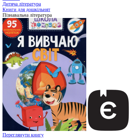
Дитяча література
Книги для дошкільнят
Пізнавальна література
Переглянути книгу