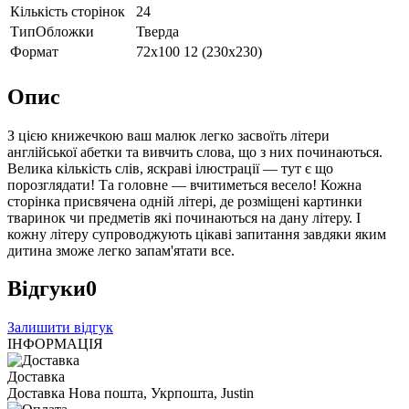
Кількість сторінок
24
ТипОбложки
Тверда
Формат
72х100 12 (230х230)
Опис
З цією книжечкою ваш малюк легко засвоїть літери
англійської абетки та вивчить слова, що з них починаються.
Велика кількість слів, яскраві ілюстрації — тут є що
порозглядати! Та головне — вчитиметься весело! Кожна
сторінка присвячена одній літері, де розміщені картинки
тваринок чи предметів які починаються на дану літеру. І
кожну літеру супроводжують цікаві запитання завдяки яким
дитина зможе легко запам'ятати все.
Відгуки
0
Залишити відгук
ІНФОРМАЦІЯ
Доставка
Доставка Нова пошта, Укрпошта, Justin