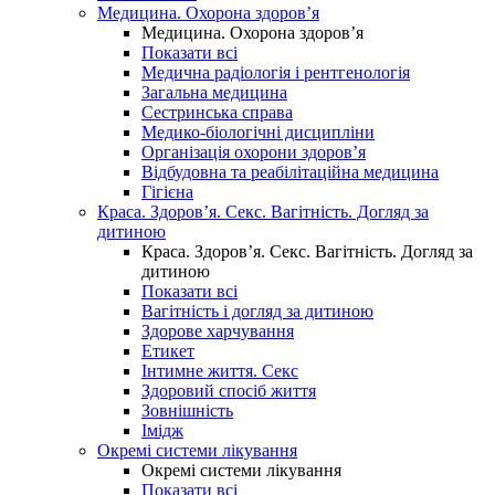
Медицина. Охорона здоров’я
Медицина. Охорона здоров’я
Показати всі
Медична радіологія і рентгенологія
Загальна медицина
Сестринська справа
Медико-біологічні дисципліни
Організація охорони здоров’я
Відбудовна та реабілітаційна медицина
Гігієна
Краса. Здоров’я. Секс. Вагітність. Догляд за
дитиною
Краса. Здоров’я. Секс. Вагітність. Догляд за
дитиною
Показати всі
Вагітність і догляд за дитиною
Здорове харчування
Етикет
Інтимне життя. Секс
Здоровий спосіб життя
Зовнішність
Імідж
Окремі системи лікування
Окремі системи лікування
Показати всі