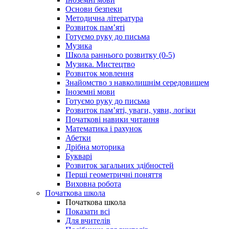
Основи безпеки
Методична література
Розвиток пам’яті
Готуємо руку до письма
Музика
Школа раннього розвитку (0-5)
Музика. Мистецтво
Розвиток мовлення
Знайомство з навколишнім середовищем
Іноземні мови
Готуємо руку до письма
Розвиток пам’яті, уваги, уяви, логіки
Початкові навики читання
Математика і рахунок
Абетки
Дрібна моторика
Букварі
Розвиток загальних здібностей
Перші геометричні поняття
Виховна робота
Початкова школа
Початкова школа
Показати всі
Для вчителів