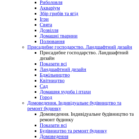
Риболовля
Акваріум
Збір грибів та ягід
Ігри
Свята
Дозвілля
Домашні тварини
Полювання
Присадибне господарство. Ландшафтний дизайн
Присадибне господарство. Ландшафтний
дизайн
Показати всі
Ландшафтний дизайн
Бджільництво
Квітництво
Сад
Домашня худоба і птахи
Город
Домоведення. Індивідуальне будівництво та
ремонт будинку
Домоведення. Індивідуальне будівництво та
ремонт будинку
Показати всі
Будівництво та ремонт будинку
Домоведення