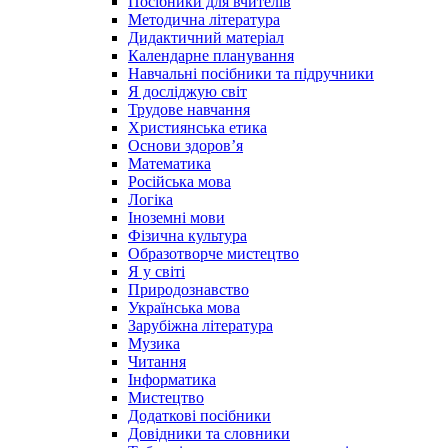
Посібники для вчителів
Методична література
Дидактичний матеріал
Календарне планування
Навчальні посібники та підручники
Я досліджую світ
Трудове навчання
Християнська етика
Основи здоров’я
Математика
Російська мова
Логіка
Іноземні мови
Фізична культура
Образотворче мистецтво
Я у світі
Природознавство
Українська мова
Зарубіжна література
Музика
Читання
Інформатика
Мистецтво
Додаткові посібники
Довідники та словники