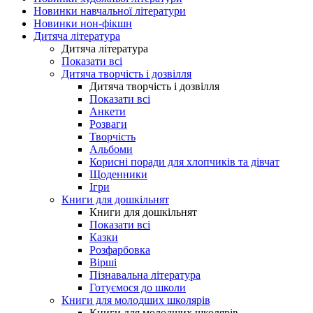
Новинки навчальної літератури
Новинки нон-фікшн
Дитяча література
Дитяча література
Показати всі
Дитяча творчість і дозвілля
Дитяча творчість і дозвілля
Показати всі
Анкети
Розваги
Творчість
Альбоми
Корисні поради для хлопчиків та дівчат
Щоденники
Ігри
Книги для дошкільнят
Книги для дошкільнят
Показати всі
Казки
Розфарбовка
Вірші
Пізнавальна література
Готуємося до школи
Книги для молодших школярів
Книги для молодших школярів