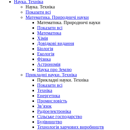
Наука. Техніка
Наука. Техніка
Показати всі
Математика. Природничі науки
Математика. Природничі науки
Показати всі
Математика
Хімія
Довідкові видання
Біологія
Екологія
Фізика
Астрономія
Наука про Землю
Прикладні науки. Техніка
Прикладні науки. Техніка
Показати всі
Техніка
Енергетика
Промисловість
Зв’язок
Радіоелектроніка
Сільське господарство
Будівництво
Технологія харчових виробництв