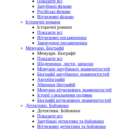
Показати всі
Зарубіжні фільми
Російські фільми
Вітчизняні фільми
Історичні романи
Історичні романи
Показати всі
Вітчизняні письменники
Закордонні письменники
Мемуари. Біографії
Мемуари. Біографії
Показати всі
Щоденники, листи, записки
Мемуари зарубіжних знаменитостей
Біографії зарубіжних знаменитостей
Автобіографії
Збірники біографій
Мемуари вітчизняних знаменитостей
Історії з реальними подіями
Біографії вітчизняних знаменитостей
Детективи. Бойовики
Детективи. Бойовики
Показати всі
Зарубіжні детективи та бойовики
Вітчизняні детективи та бойовики