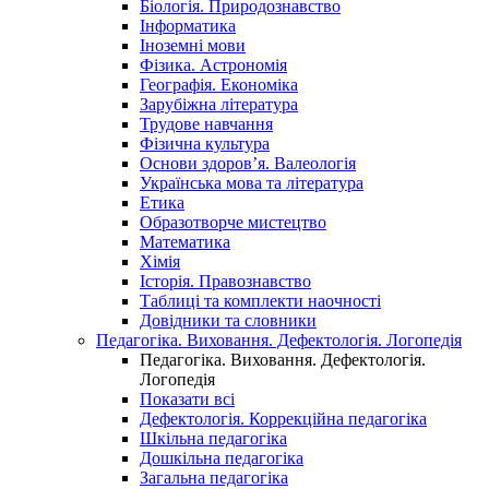
Біологія. Природознавство
Інформатика
Іноземні мови
Фізика. Астрономія
Географія. Економіка
Зарубіжна література
Трудове навчання
Фізична культура
Основи здоров’я. Валеологія
Українська мова та література
Етика
Образотворче мистецтво
Математика
Хімія
Історія. Правознавство
Таблиці та комплекти наочності
Довідники та словники
Педагогіка. Виховання. Дефектологія. Логопедія
Педагогіка. Виховання. Дефектологія.
Логопедія
Показати всі
Дефектологія. Коррекційна педагогіка
Шкільна педагогіка
Дошкільна педагогіка
Загальна педагогіка