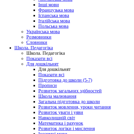
Інші мови
Французька мова
Іспанська мова
Італійська мова
Польська мова
Українська мова
Розмовники
Словники
Школа. Педагогіка
Школа. Педагогіка
Показати всі
Для дошкільнят
Для дошкільнят
Показати всі
Підготовка до школи (5-7)
Прописи
Розвиток загальних здібностей
Школа малювання
Загальна підготовка до школи
Розвиток мовлення, уроки читання
Розвиток уваги і уяви
Навколишній світ
Математика і рахунок
Розвиток логіки і мислення
Іноземні мови