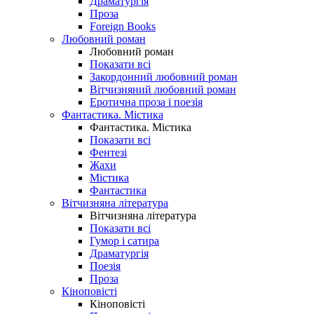
Драматургія
Проза
Foreign Books
Любовний роман
Любовний роман
Показати всі
Закордонний любовний роман
Вітчизняний любовний роман
Еротична проза і поезія
Фантастика. Містика
Фантастика. Містика
Показати всі
Фентезі
Жахи
Містика
Фантастика
Вітчизняна література
Вітчизняна література
Показати всі
Гумор і сатира
Драматургія
Поезія
Проза
Кіноповісті
Кіноповісті