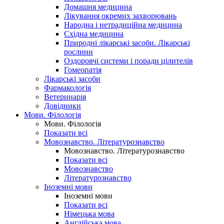
Домашня медицина
Лікування окремих захворювань
Народна і нетрадиційна медицина
Східна медицина
Природні лікарські засоби. Лікарські
рослини
Оздоровчі системи і поради цілителів
Гомеопатія
Лікарські засоби
Фармакологія
Ветеринарія
Довідники
Мови. Філологія
Мови. Філологія
Показати всі
Мовознавство. Літературознавство
Мовознавство. Літературознавство
Показати всі
Мовознавство
Літературознавство
Іноземні мови
Іноземні мови
Показати всі
Німецька мова
Англійська мова