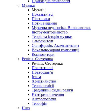
Прикладна психологія
Музика
Музика
Показати всі
Пісенники
Нотні видання
Музична педагогіка. Виконавство.
Інструментознавство
Теорія та історія музики
Самовчителі
Сольфеджіо. Акомпанемент
Вокально-хорові композиції
Композитори
Релігія. Єзотерика
Релігія. Єзотерика
Показати всі
Православ’я
Іслам
Християнство
Теорія релігії
Традиційні східні релігії
Езотеричне вчення
Антропософія
Теософія
Huss