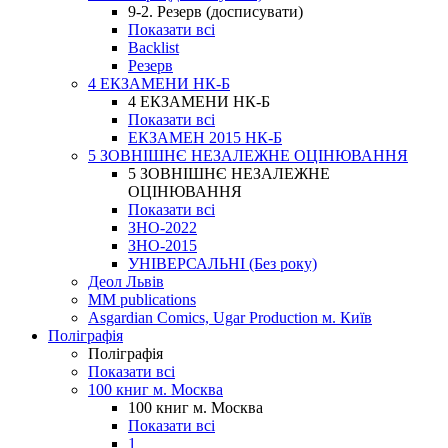
9-2. Резерв (досписувати)
Показати всі
Backlist
Резерв
4 ЕКЗАМЕНИ НК-Б
4 ЕКЗАМЕНИ НК-Б
Показати всі
ЕКЗАМЕН 2015 НК-Б
5 ЗОВНІШНЄ НЕЗАЛЕЖНЕ ОЦІНЮВАННЯ
5 ЗОВНІШНЄ НЕЗАЛЕЖНЕ
ОЦІНЮВАННЯ
Показати всі
ЗНО-2022
ЗНО-2015
УНІВЕРСАЛЬНІ (Без року)
Деол Львів
MM publications
Asgardian Comics, Ugar Production м. Київ
Поліграфія
Поліграфія
Показати всі
100 книг м. Москва
100 книг м. Москва
Показати всі
1