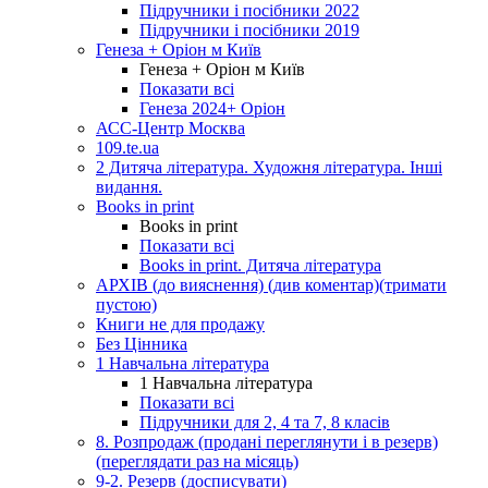
Підручники і посібники 2022
Підручники і посібники 2019
Генеза + Оріон м Київ
Генеза + Оріон м Київ
Показати всі
Генеза 2024+ Оріон
АСС-Центр Москва
109.te.ua
2 Дитяча література. Художня література. Інші
видання.
Books in print
Books in print
Показати всі
Books in print. Дитяча література
АРХІВ (до вияснення) (див коментар)(тримати
пустою)
Книги не для продажу
Без Цінника
1 Навчальна література
1 Навчальна література
Показати всі
Підручники для 2, 4 та 7, 8 класів
8. Розпродаж (продані переглянути і в резерв)
(переглядати раз на місяць)
9-2. Резерв (досписувати)