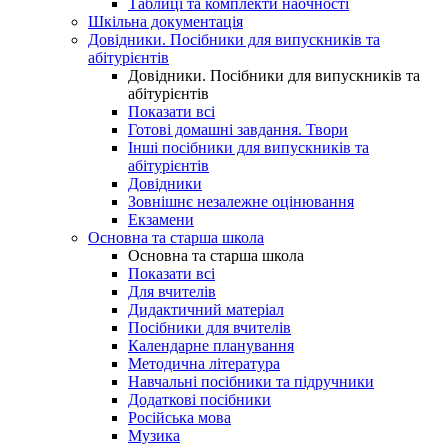
Таблиці та комплекти наочності
Шкільна документація
Довідники. Посібники для випускників та
абітурієнтів
Довідники. Посібники для випускників та
абітурієнтів
Показати всі
Готові домашні завдання. Твори
Інші посібники для випускників та
абітурієнтів
Довідники
Зовнішнє незалежне оцінювання
Екзамени
Основна та старша школа
Основна та старша школа
Показати всі
Для вчителів
Дидактичний матеріал
Посібники для вчителів
Календарне планування
Методична література
Навчальні посібники та підручники
Додаткові посібники
Російська мова
Музика