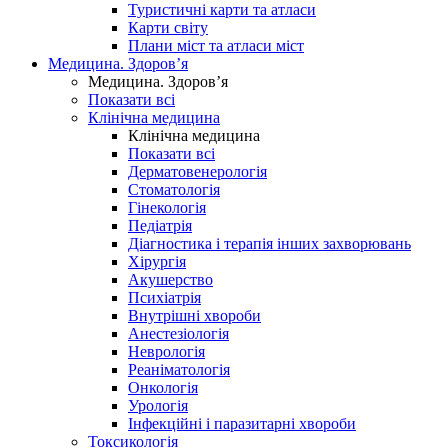
Туристичні карти та атласи
Карти світу
Плани міст та атласи міст
Медицина. Здоров’я
Медицина. Здоров’я
Показати всі
Клінічна медицина
Клінічна медицина
Показати всі
Дерматовенерологія
Стоматологія
Гінекологія
Педіатрія
Діагностика і терапія інших захворювань
Хірургія
Акушерство
Психіатрія
Внутрішні хвороби
Анестезіологія
Неврологія
Реаніматологія
Онкологія
Урологія
Інфекційні і паразитарні хвороби
Токсикологія