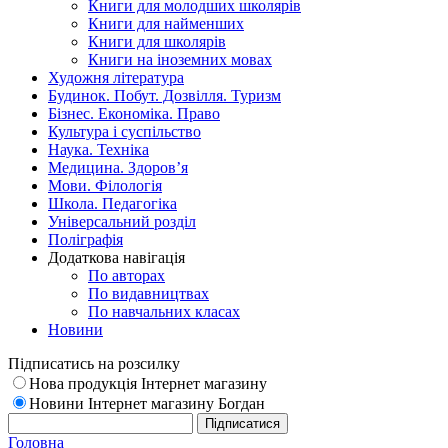
Книги для молодших школярів
Книги для найменших
Книги для школярів
Книги на іноземних мовах
Художня література
Будинок. Побут. Дозвілля. Туризм
Бізнес. Економіка. Право
Культура і суспільство
Наука. Техніка
Медицина. Здоров’я
Мови. Філологія
Школа. Педагогіка
Універсальний розділ
Поліграфія
Додаткова навігація
По авторах
По видавництвах
По навчальних класах
Новини
Підписатись на розсилку
Нова продукція Інтернет магазину
Новини Інтернет магазину Богдан
Головна