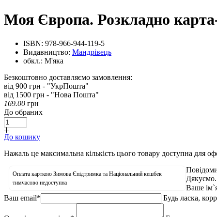
Моя Європа. Розкладно карта
ISBN:
978-966-944-119-5
Видавництво:
Мандрівець
обкл.:
М'яка
Безкоштовно доставляємо замовлення:
від 900 грн - "УкрПошта"
від 1500 грн - "Нова Пошта"
169.00
грн
До обраних
До кошику
Нажаль це максимальна кількість цього товару доступна для о
Повідоми
Оплата карткою Зимова Єпідтримка та Національний кешбек
Дякуємо.
тимчасово недоступна
Ваше ім`
Ваш email
*
Будь ласка, кор