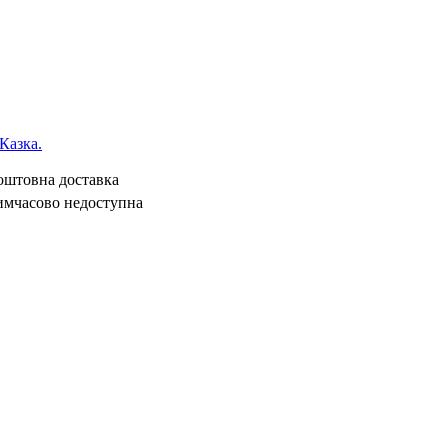
Казка.
коштовна доставка
имчасово недоступна