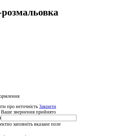
-розмальовка
формлення
ти про неточність
Закрити
 Ваше звернення прийнято
я
ректно заповніть вказане поле