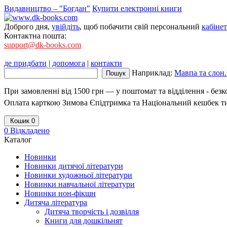
Видавництво – "Богдан"
Купити електронні книги
Доброго дня,
увійдіть
, щоб побачити свій персональний
кабінет
Контактна пошта:
support@dk-books.com
де придбати
|
допомога
|
контакти
Наприклад:
Мавпа та слон.
При замовленні від 1500 грн — у поштомат та відділення - без
Оплата карткою Зимова Єпідтримка та Національний кешбек т
Кошик
0
0
Відкладено
Каталог
Новинки
Новинки дитячої літератури
Новинки художньої літератури
Новинки навчальної літератури
Новинки нон-фікшн
Дитяча література
Дитяча творчість і дозвілля
Книги для дошкільнят