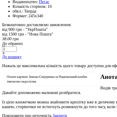
Видавництво:
Пегас
Кількість сторінок:
10
обкл.:
Тверда
Формат:
245х340
Безкоштовно доставляємо замовлення:
від 900 грн - "УкрПошта"
від 1500 грн - "Нова Пошта"
38.00
грн
До обраних
До кошику
Нажаль це максимальна кількість цього товару доступна для о
Анота
Оплата карткою Зимова Єпідтримка та Національний кешбек
тимчасово недоступна
Видів тра
Давайте допоможемо малюкові розібратися.
Із цією книжечкою можна знайомити крихітку вже в дитячому ві
кашею, сторіночки не встигнуть розмокнути до того часу, коли 
Повідомити про неточність
Закрити