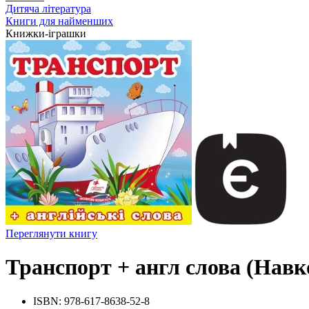
Дитяча література
Книги для найменших
Книжки-іграшки
Переглянути книгу
Транспорт + англ слова (Навк
ISBN:
978-617-8638-52-8