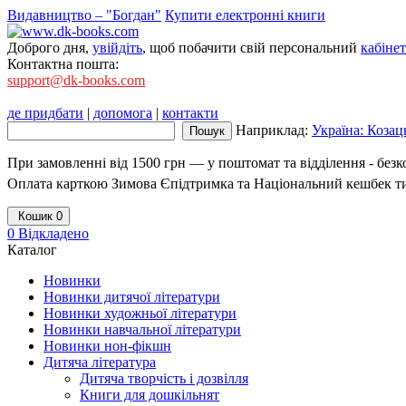
Видавництво – "Богдан"
Купити електронні книги
Доброго дня,
увійдіть
, щоб побачити свій персональний
кабінет
Контактна пошта:
support@dk-books.com
де придбати
|
допомога
|
контакти
Наприклад:
Україна: Козац
При замовленні від 1500 грн — у поштомат та відділення - без
Оплата карткою Зимова Єпідтримка та Національний кешбек т
Кошик
0
0
Відкладено
Каталог
Новинки
Новинки дитячої літератури
Новинки художньої літератури
Новинки навчальної літератури
Новинки нон-фікшн
Дитяча література
Дитяча творчість і дозвілля
Книги для дошкільнят