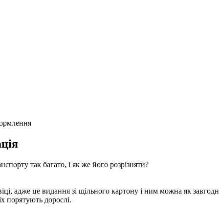
формлення
ція
нспорту так багато, і як же його розрізняти?
ці, адже це видання зі щільного картону і ним можна як завгод
їх порятують дорослі.