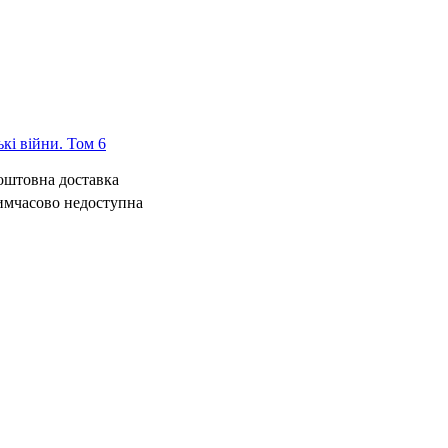
ькі війни. Том 6
коштовна доставка
имчасово недоступна