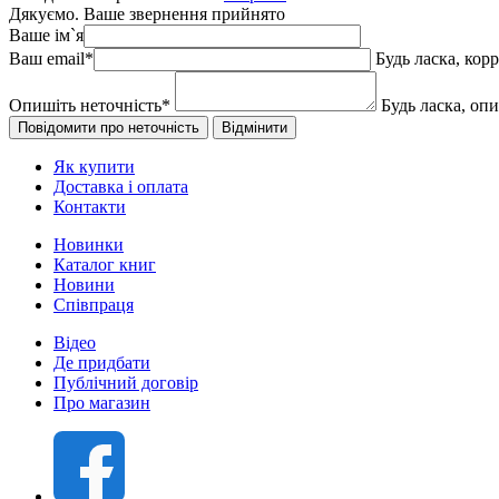
Дякуємо. Ваше звернення прийнято
Ваше ім`я
Ваш email
*
Будь ласка, кор
Опишіть неточність
*
Будь ласка, оп
Як купити
Доставка і оплата
Контакти
Новинки
Каталог книг
Новини
Співпраця
Відео
Де придбати
Публічний договір
Про магазин