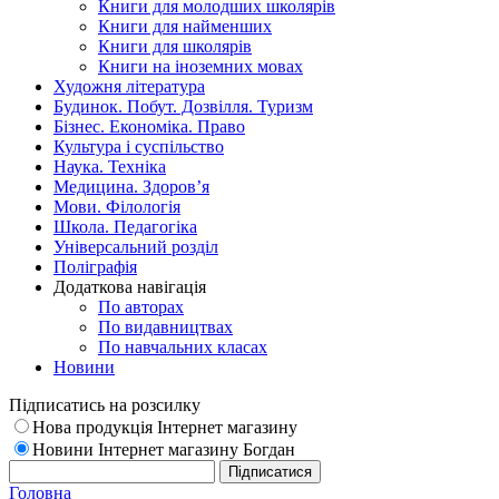
Книги для молодших школярів
Книги для найменших
Книги для школярів
Книги на іноземних мовах
Художня література
Будинок. Побут. Дозвілля. Туризм
Бізнес. Економіка. Право
Культура і суспільство
Наука. Техніка
Медицина. Здоров’я
Мови. Філологія
Школа. Педагогіка
Універсальний розділ
Поліграфія
Додаткова навігація
По авторах
По видавництвах
По навчальних класах
Новини
Підписатись на розсилку
Нова продукція Інтернет магазину
Новини Інтернет магазину Богдан
Головна