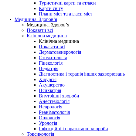
Туристичні карти та атласи
Карти світу
Плани міст та атласи міст
Медицина. Здоров’я
Медицина. Здоров’я
Показати всі
Клінічна медицина
Клінічна медицина
Показати всі
Дерматовенерологія
Стоматологія
Гінекологія
Педіатрія
Діагностика і терапія інших захворювань
Хірургія
Акушерство
Психіатрія
Внутрішні хвороби
Анестезіологія
Неврологія
Реаніматологія
Онкологія
Урологія
Інфекційні і паразитарні хвороби
Токсикологія