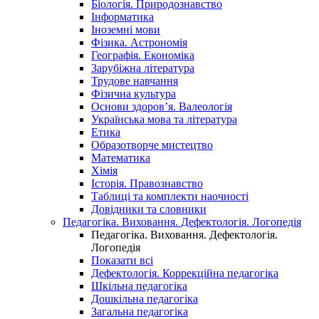
Біологія. Природознавство
Інформатика
Іноземні мови
Фізика. Астрономія
Географія. Економіка
Зарубіжна література
Трудове навчання
Фізична культура
Основи здоров’я. Валеологія
Українська мова та література
Етика
Образотворче мистецтво
Математика
Хімія
Історія. Правознавство
Таблиці та комплекти наочності
Довідники та словники
Педагогіка. Виховання. Дефектологія. Логопедія
Педагогіка. Виховання. Дефектологія.
Логопедія
Показати всі
Дефектологія. Коррекційна педагогіка
Шкільна педагогіка
Дошкільна педагогіка
Загальна педагогіка