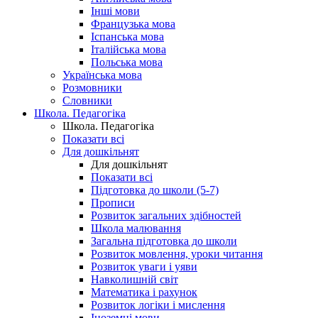
Інші мови
Французька мова
Іспанська мова
Італійська мова
Польська мова
Українська мова
Розмовники
Словники
Школа. Педагогіка
Школа. Педагогіка
Показати всі
Для дошкільнят
Для дошкільнят
Показати всі
Підготовка до школи (5-7)
Прописи
Розвиток загальних здібностей
Школа малювання
Загальна підготовка до школи
Розвиток мовлення, уроки читання
Розвиток уваги і уяви
Навколишній світ
Математика і рахунок
Розвиток логіки і мислення
Іноземні мови