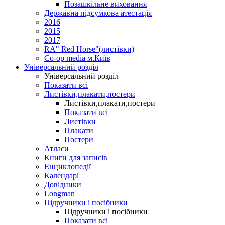
Позашкільне виховання
Державна підсумкова атестація
2016
2015
2017
RA" Red Horse"(листівки)
Co-op media м.Київ
Універсальний розділ
Універсальний розділ
Показати всі
Листівки,плакати,постери
Листівки,плакати,постери
Показати всі
Листівки
Плакати
Постери
Атласи
Книги для записів
Енциклопедії
Календарі
Довідники
Longman
Підручники і посібники
Підручники і посібники
Показати всі