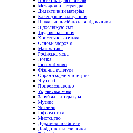
Посібники для вчителів
Методична література
Дидактичний матеріал
Календарне планування
Навчальні посібники та підручники
Я досліджую світ
Трудове навчання
Християнська етика
Основи здоров’я
Математика
Російська мова
Логіка
Іноземні мови
Фізична культура
Образотворче мистецтво
Я у світі
Природознавство
Українська мова
Зарубіжна література
Музика
Читання
Інформатика
Мистецтво
Додаткові посібники
Довідники та словники