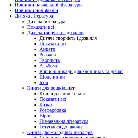
Новинки навчальної літератури
Новинки нон-фікшн
Дитяча література
Дитяча література
Показати всі
Дитяча творчість і дозвілля
Дитяча творчість і дозвілля
Показати всі
Анкети
Розваги
Творчість
Альбоми
Корисні поради для хлопчиків та дівчат
Щоденники
Ігри
Книги для дошкільнят
Книги для дошкільнят
Показати всі
Казки
Розфарбовка
Вірші
Пізнавальна література
Готуємося до школи
Книги для молодших школярів
Книги для молодших школярів