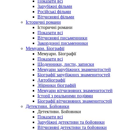
Показати всі
Зарубіжні фільми
Російські фільми
Вітчизняні фільми
Історичні романи
Історичні романи
Показати всі
Вітчизняні письменники
Закордонні письменники
Мемуари. Біографії
Мемуари. Біографії
Показати всі
Щоденники, листи, записки
Мемуари зарубіжних знаменитостей
Біографії зарубіжних знаменитостей
Автобіографії
Збірники біографій
Мемуари вітчизняних знаменитостей
Історії з реальними подіями
Біографії вітчизняних знаменитостей
Детективи. Бойовики
Детективи. Бойовики
Показати всі
Зарубіжні детективи та бойовики
Вітчизняні детективи та бойовики