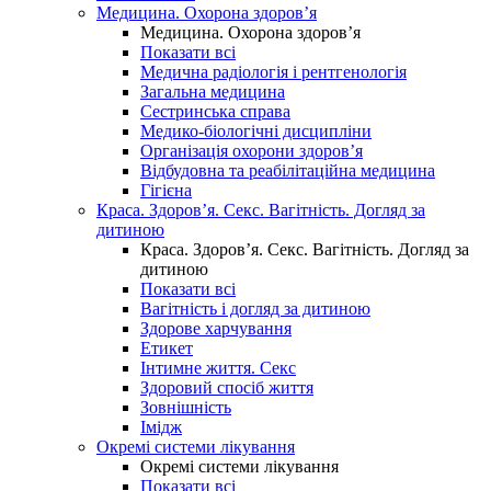
Медицина. Охорона здоров’я
Медицина. Охорона здоров’я
Показати всі
Медична радіологія і рентгенологія
Загальна медицина
Сестринська справа
Медико-біологічні дисципліни
Організація охорони здоров’я
Відбудовна та реабілітаційна медицина
Гігієна
Краса. Здоров’я. Секс. Вагітність. Догляд за
дитиною
Краса. Здоров’я. Секс. Вагітність. Догляд за
дитиною
Показати всі
Вагітність і догляд за дитиною
Здорове харчування
Етикет
Інтимне життя. Секс
Здоровий спосіб життя
Зовнішність
Імідж
Окремі системи лікування
Окремі системи лікування
Показати всі