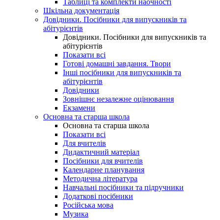
Таблиці та комплекти наочності
Шкільна документація
Довідники. Посібники для випускників та
абітурієнтів
Довідники. Посібники для випускників та
абітурієнтів
Показати всі
Готові домашні завдання. Твори
Інші посібники для випускників та
абітурієнтів
Довідники
Зовнішнє незалежне оцінювання
Екзамени
Основна та старша школа
Основна та старша школа
Показати всі
Для вчителів
Дидактичний матеріал
Посібники для вчителів
Календарне планування
Методична література
Навчальні посібники та підручники
Додаткові посібники
Російська мова
Музика