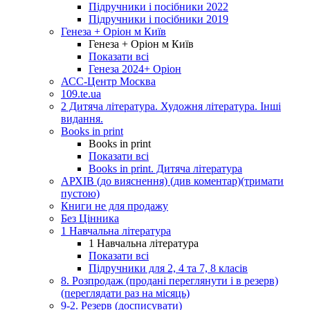
Підручники і посібники 2022
Підручники і посібники 2019
Генеза + Оріон м Київ
Генеза + Оріон м Київ
Показати всі
Генеза 2024+ Оріон
АСС-Центр Москва
109.te.ua
2 Дитяча література. Художня література. Інші
видання.
Books in print
Books in print
Показати всі
Books in print. Дитяча література
АРХІВ (до вияснення) (див коментар)(тримати
пустою)
Книги не для продажу
Без Цінника
1 Навчальна література
1 Навчальна література
Показати всі
Підручники для 2, 4 та 7, 8 класів
8. Розпродаж (продані переглянути і в резерв)
(переглядати раз на місяць)
9-2. Резерв (досписувати)