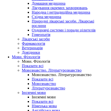
Домашня медицина
Лікування окремих захворювань
Народна і нетрадиційна медицина
Східна медицина
Природні лікарські засоби. Лікарські
рослини
Оздоровчі системи і поради цілителів
Гомеопатія
Лікарські засоби
Фармакологія
Ветеринарія
Довідники
Мови. Філологія
Мови. Філологія
Показати всі
Мовознавство. Літературознавство
Мовознавство. Літературознавство
Показати всі
Мовознавство
Літературознавство
Іноземні мови
Іноземні мови
Показати всі
Німецька мова
Англійська мова