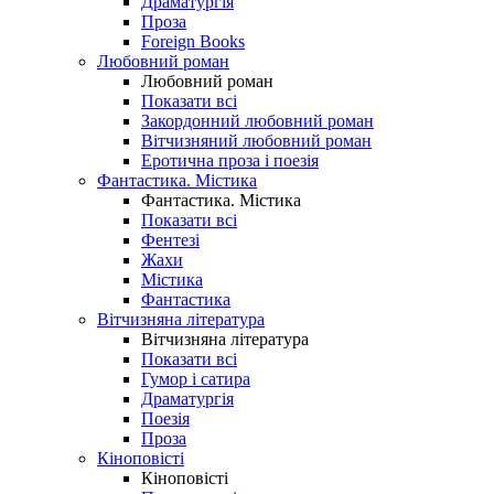
Драматургія
Проза
Foreign Books
Любовний роман
Любовний роман
Показати всі
Закордонний любовний роман
Вітчизняний любовний роман
Еротична проза і поезія
Фантастика. Містика
Фантастика. Містика
Показати всі
Фентезі
Жахи
Містика
Фантастика
Вітчизняна література
Вітчизняна література
Показати всі
Гумор і сатира
Драматургія
Поезія
Проза
Кіноповісті
Кіноповісті