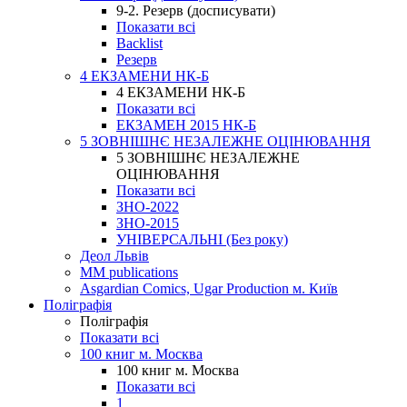
9-2. Резерв (досписувати)
Показати всі
Backlist
Резерв
4 ЕКЗАМЕНИ НК-Б
4 ЕКЗАМЕНИ НК-Б
Показати всі
ЕКЗАМЕН 2015 НК-Б
5 ЗОВНІШНЄ НЕЗАЛЕЖНЕ ОЦІНЮВАННЯ
5 ЗОВНІШНЄ НЕЗАЛЕЖНЕ
ОЦІНЮВАННЯ
Показати всі
ЗНО-2022
ЗНО-2015
УНІВЕРСАЛЬНІ (Без року)
Деол Львів
MM publications
Asgardian Comics, Ugar Production м. Київ
Поліграфія
Поліграфія
Показати всі
100 книг м. Москва
100 книг м. Москва
Показати всі
1