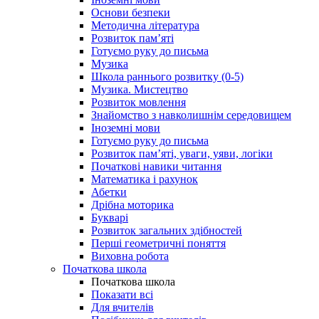
Основи безпеки
Методична література
Розвиток пам’яті
Готуємо руку до письма
Музика
Школа раннього розвитку (0-5)
Музика. Мистецтво
Розвиток мовлення
Знайомство з навколишнім середовищем
Іноземні мови
Готуємо руку до письма
Розвиток пам’яті, уваги, уяви, логіки
Початкові навики читання
Математика і рахунок
Абетки
Дрібна моторика
Букварі
Розвиток загальних здібностей
Перші геометричні поняття
Виховна робота
Початкова школа
Початкова школа
Показати всі
Для вчителів