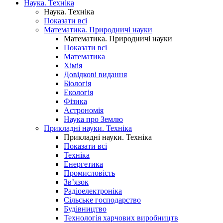
Наука. Техніка
Наука. Техніка
Показати всі
Математика. Природничі науки
Математика. Природничі науки
Показати всі
Математика
Хімія
Довідкові видання
Біологія
Екологія
Фізика
Астрономія
Наука про Землю
Прикладні науки. Техніка
Прикладні науки. Техніка
Показати всі
Техніка
Енергетика
Промисловість
Зв’язок
Радіоелектроніка
Сільське господарство
Будівництво
Технологія харчових виробництв