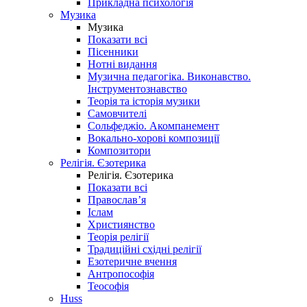
Прикладна психологія
Музика
Музика
Показати всі
Пісенники
Нотні видання
Музична педагогіка. Виконавство.
Інструментознавство
Теорія та історія музики
Самовчителі
Сольфеджіо. Акомпанемент
Вокально-хорові композиції
Композитори
Релігія. Єзотерика
Релігія. Єзотерика
Показати всі
Православ’я
Іслам
Християнство
Теорія релігії
Традиційні східні релігії
Езотеричне вчення
Антропософія
Теософія
Huss