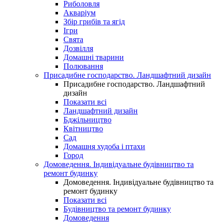
Риболовля
Акваріум
Збір грибів та ягід
Ігри
Свята
Дозвілля
Домашні тварини
Полювання
Присадибне господарство. Ландшафтний дизайн
Присадибне господарство. Ландшафтний
дизайн
Показати всі
Ландшафтний дизайн
Бджільництво
Квітництво
Сад
Домашня худоба і птахи
Город
Домоведення. Індивідуальне будівництво та
ремонт будинку
Домоведення. Індивідуальне будівництво та
ремонт будинку
Показати всі
Будівництво та ремонт будинку
Домоведення