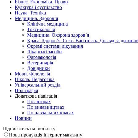
Бізнес. Економіка. Право
Культура і суспільство
Наука. Техніка
Медицина. Здоров’я
Клінічна медицина
Токсикологія
Медицина. Охорона здоров’я
Краса. Здоров’я. Секс. Вагітність. Догляд за дитино
Окремі системи лікування
Лікарські засоби
Фармакологія
Ветеринарія
Довідники
Мови. Філологія
Школа. Педагогіка
Універсальний розділ
Поліграфія
Додаткова навігація
По авторах
По видавництвах
По навчальних класах
Новини
Підписатись на розсилку
Нова продукція Інтернет магазину