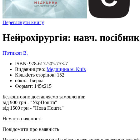
Переглянути книгу
Нейрохірургія: навч. посібник
П'ятикоп В.
ISBN:
978-617-505-753-7
Видавництво:
Медицина м. Київ
Кількість сторінок:
152
обкл.:
Тверда
Формат:
145х215
Безкоштовно доставляємо замовлення:
від 900 грн - "УкрПошта"
від 1500 грн - "Нова Пошта"
Немає в наявності
Повідомити про наявність
Нажаль це максимальна кількість цього товару доступна для о