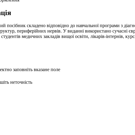
ція
ий посібник складено відповідно до навчальної програми з діагно
руктур, периферійних нервів. У виданні використано сучасні єв
тудентів медичних закладів вищої освіти, лікарів-інтернів, курса
ректно заповніть вказане поле
ишіть неточність