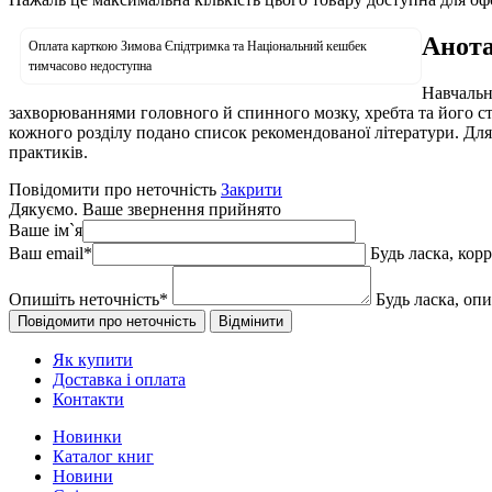
Анота
Оплата карткою Зимова Єпідтримка та Національний кешбек
тимчасово недоступна
Навчальн
захворюваннями головного й спинного мозку, хребта та його ст
кожного розділу подано список рекомендованої літератури. Для с
практиків.
Повідомити про неточність
Закрити
Дякуємо. Ваше звернення прийнято
Ваше ім`я
Ваш email
*
Будь ласка, кор
Опишіть неточність
*
Будь ласка, оп
Як купити
Доставка і оплата
Контакти
Новинки
Каталог книг
Новини