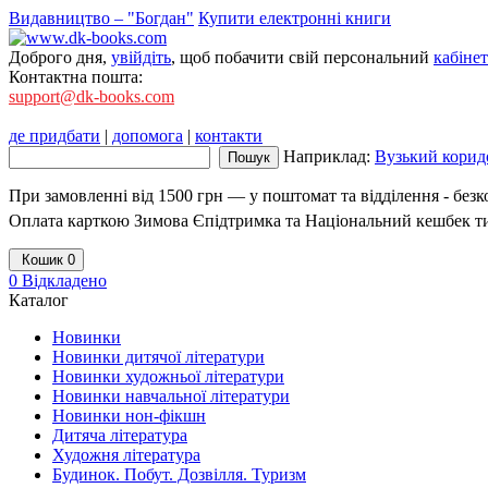
Видавництво – "Богдан"
Купити електронні книги
Доброго дня,
увійдіть
, щоб побачити свій персональний
кабінет
Контактна пошта:
support@dk-books.com
де придбати
|
допомога
|
контакти
Наприклад:
Вузький коридо
При замовленні від 1500 грн — у поштомат та відділення - без
Оплата карткою Зимова Єпідтримка та Національний кешбек т
Кошик
0
0
Відкладено
Каталог
Новинки
Новинки дитячої літератури
Новинки художньої літератури
Новинки навчальної літератури
Новинки нон-фікшн
Дитяча література
Художня література
Будинок. Побут. Дозвілля. Туризм