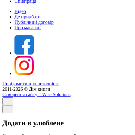
Співпраця
Відео
Де придбати
Публічний договір
Про магазин
Повідомити про неточність
2011-2026 © Дім книги
Створення сайту
– Wise Solutions
Додати в улюблене