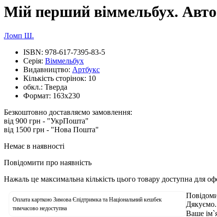
Мій перший віммельбух. Авто
Ломп Ш.
ISBN:
978-617-7395-83-5
Серія:
Віммельбух
Видавництво:
Артбукс
Кількість сторінок:
10
обкл.:
Тверда
Формат:
163х230
Безкоштовно доставляємо замовлення:
від 900 грн - "УкрПошта"
від 1500 грн - "Нова Пошта"
Немає в наявності
Повідомити про наявність
Нажаль це максимальна кількість цього товару доступна для о
Повідоми
Оплата карткою Зимова Єпідтримка та Національний кешбек
Дякуємо.
тимчасово недоступна
Ваше ім`