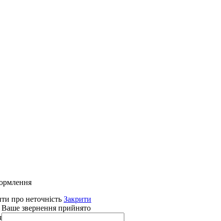
формлення
ти про неточність
Закрити
 Ваше звернення прийнято
я