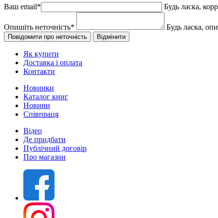
Ваш email
*
Будь ласка, кор
Опишіть неточність
*
Будь ласка, оп
Як купити
Доставка і оплата
Контакти
Новинки
Каталог книг
Новини
Співпраця
Відео
Де придбати
Публічний договір
Про магазин