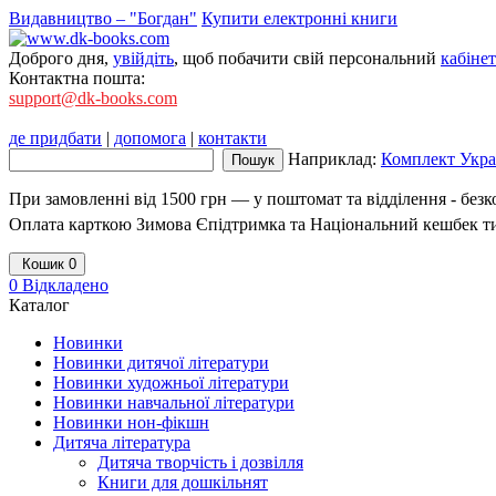
Видавництво – "Богдан"
Купити електронні книги
Доброго дня,
увійдіть
, щоб побачити свій персональний
кабінет
Контактна пошта:
support@dk-books.com
де придбати
|
допомога
|
контакти
Наприклад:
Комплект Украї
При замовленні від 1500 грн — у поштомат та відділення - без
Оплата карткою Зимова Єпідтримка та Національний кешбек т
Кошик
0
0
Відкладено
Каталог
Новинки
Новинки дитячої літератури
Новинки художньої літератури
Новинки навчальної літератури
Новинки нон-фікшн
Дитяча література
Дитяча творчість і дозвілля
Книги для дошкільнят