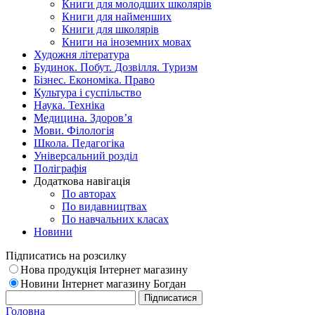
Книги для молодших школярів
Книги для найменших
Книги для школярів
Книги на іноземних мовах
Художня література
Будинок. Побут. Дозвілля. Туризм
Бізнес. Економіка. Право
Культура і суспільство
Наука. Техніка
Медицина. Здоров’я
Мови. Філологія
Школа. Педагогіка
Універсальний розділ
Поліграфія
Додаткова навігація
По авторах
По видавництвах
По навчальних класах
Новини
Підписатись на розсилку
Нова продукція Інтернет магазину
Новини Інтернет магазину Богдан
Головна