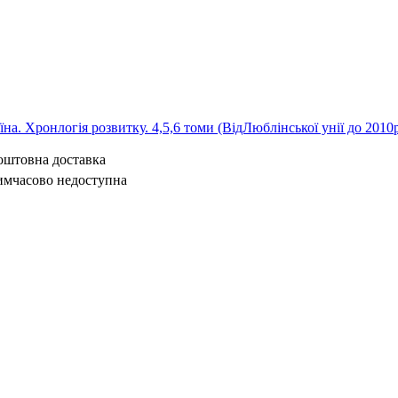
на. Хронлогія розвитку. 4,5,6 томи (ВідЛюблінської унії до 2010
коштовна доставка
имчасово недоступна