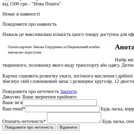
від 1500 грн - "Нова Пошта"
Немає в наявності
Повідомити про наявність
Нажаль це максимальна кількість цього товару доступна для о
Анота
Оплата карткою Зимова Єпідтримка та Національний кешбек
тимчасово недоступна
Набір мі
тваринного, половинку якого виду транспорту або одягу. Дитин
Картки сприяють розвитку уваги, логічного мислення і дрібної
збагачує свій словниковий запас і розширює кругозір. 12 двост
Повідомити про неточність
Закрити
Дякуємо. Ваше звернення прийнято
Ваше ім`я
Ваш email
*
Будь ласка, кор
Опишіть неточність
*
Будь ласка, оп