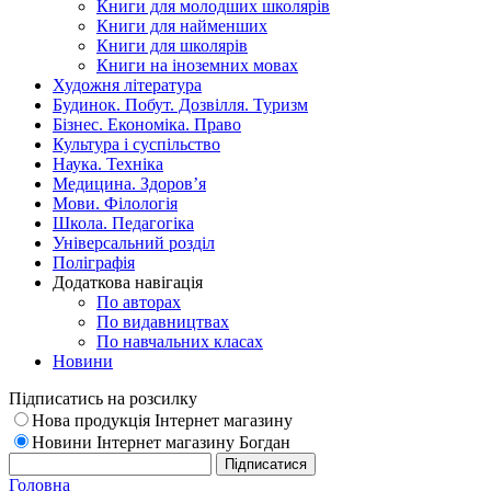
Книги для молодших школярів
Книги для найменших
Книги для школярів
Книги на іноземних мовах
Художня література
Будинок. Побут. Дозвілля. Туризм
Бізнес. Економіка. Право
Культура і суспільство
Наука. Техніка
Медицина. Здоров’я
Мови. Філологія
Школа. Педагогіка
Універсальний розділ
Поліграфія
Додаткова навігація
По авторах
По видавництвах
По навчальних класах
Новини
Підписатись на розсилку
Нова продукція Інтернет магазину
Новини Інтернет магазину Богдан
Головна