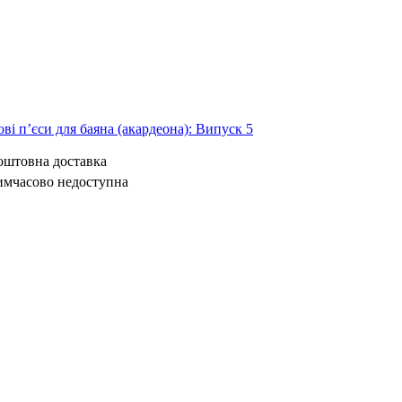
ві п’єси для баяна (акардеона): Випуск 5
коштовна доставка
имчасово недоступна