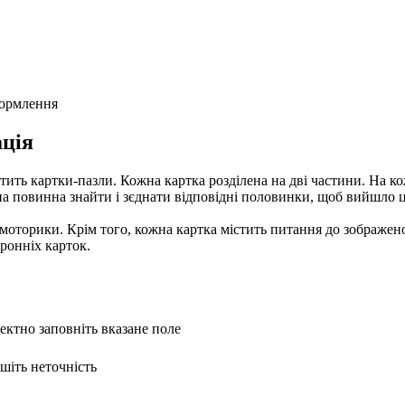
формлення
ція
стить картки-пазли. Кожна картка розділена на дві частини. На 
а повинна знайти і зєднати відповідні половинки, щоб вийшло ц
 моторики. Крім того, кожна картка містить питання до зображен
оронніх карток.
ректно заповніть вказане поле
ишіть неточність