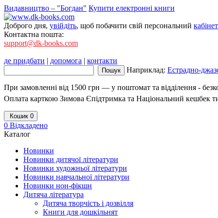
Видавництво – "Богдан"
Купити електронні книги
Доброго дня,
увійдіть
, щоб побачити свій персональний
кабінет
Контактна пошта:
support@dk-books.com
де придбати
|
допомога
|
контакти
Наприклад:
Естрадно-джазо
При замовленні від 1500 грн — у поштомат та відділення - без
Оплата карткою Зимова Єпідтримка та Національний кешбек т
Кошик
0
0
Відкладено
Каталог
Новинки
Новинки дитячої літератури
Новинки художньої літератури
Новинки навчальної літератури
Новинки нон-фікшн
Дитяча література
Дитяча творчість і дозвілля
Книги для дошкільнят