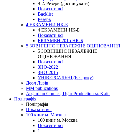
9-2. Резерв (досписувати)
Показати всі
Backlist
Резерв
4 ЕКЗАМЕНИ НК-Б
4 ЕКЗАМЕНИ НК-Б
Показати всі
ЕКЗАМЕН 2015 НК-Б
5 ЗОВНІШНЄ НЕЗАЛЕЖНЕ ОЦІНЮВАННЯ
5 ЗОВНІШНЄ НЕЗАЛЕЖНЕ
ОЦІНЮВАННЯ
Показати всі
ЗНО-2022
ЗНО-2015
УНІВЕРСАЛЬНІ (Без року)
Деол Львів
MM publications
Asgardian Comics, Ugar Production м. Київ
Поліграфія
Поліграфія
Показати всі
100 книг м. Москва
100 книг м. Москва
Показати всі
1