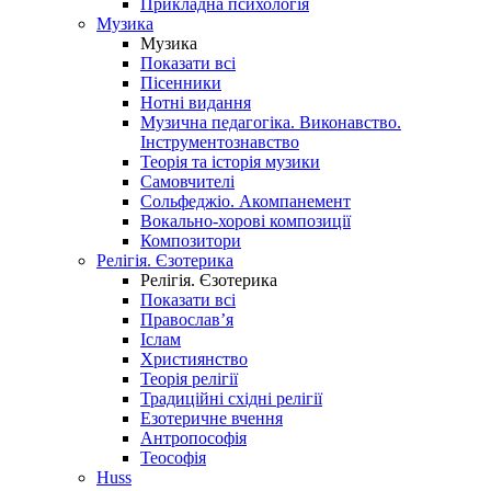
Прикладна психологія
Музика
Музика
Показати всі
Пісенники
Нотні видання
Музична педагогіка. Виконавство.
Інструментознавство
Теорія та історія музики
Самовчителі
Сольфеджіо. Акомпанемент
Вокально-хорові композиції
Композитори
Релігія. Єзотерика
Релігія. Єзотерика
Показати всі
Православ’я
Іслам
Християнство
Теорія релігії
Традиційні східні релігії
Езотеричне вчення
Антропософія
Теософія
Huss