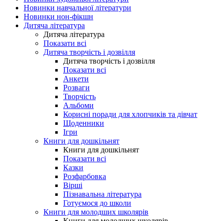
Новинки навчальної літератури
Новинки нон-фікшн
Дитяча література
Дитяча література
Показати всі
Дитяча творчість і дозвілля
Дитяча творчість і дозвілля
Показати всі
Анкети
Розваги
Творчість
Альбоми
Корисні поради для хлопчиків та дівчат
Щоденники
Ігри
Книги для дошкільнят
Книги для дошкільнят
Показати всі
Казки
Розфарбовка
Вірші
Пізнавальна література
Готуємося до школи
Книги для молодших школярів
Книги для молодших школярів