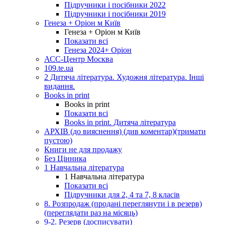
Підручники і посібники 2022
Підручники і посібники 2019
Генеза + Оріон м Київ
Генеза + Оріон м Київ
Показати всі
Генеза 2024+ Оріон
АСС-Центр Москва
109.te.ua
2 Дитяча література. Художня література. Інші
видання.
Books in print
Books in print
Показати всі
Books in print. Дитяча література
АРХІВ (до вияснення) (див коментар)(тримати
пустою)
Книги не для продажу
Без Цінника
1 Навчальна література
1 Навчальна література
Показати всі
Підручники для 2, 4 та 7, 8 класів
8. Розпродаж (продані переглянути і в резерв)
(переглядати раз на місяць)
9-2. Резерв (досписувати)