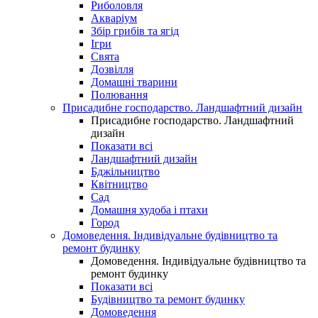
Риболовля
Акваріум
Збір грибів та ягід
Ігри
Свята
Дозвілля
Домашні тварини
Полювання
Присадибне господарство. Ландшафтний дизайн
Присадибне господарство. Ландшафтний
дизайн
Показати всі
Ландшафтний дизайн
Бджільництво
Квітництво
Сад
Домашня худоба і птахи
Город
Домоведення. Індивідуальне будівництво та
ремонт будинку
Домоведення. Індивідуальне будівництво та
ремонт будинку
Показати всі
Будівництво та ремонт будинку
Домоведення