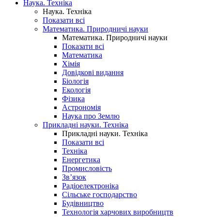
Наука. Техніка
Наука. Техніка
Показати всі
Математика. Природничі науки
Математика. Природничі науки
Показати всі
Математика
Хімія
Довідкові видання
Біологія
Екологія
Фізика
Астрономія
Наука про Землю
Прикладні науки. Техніка
Прикладні науки. Техніка
Показати всі
Техніка
Енергетика
Промисловість
Зв’язок
Радіоелектроніка
Сільське господарство
Будівництво
Технологія харчових виробництв