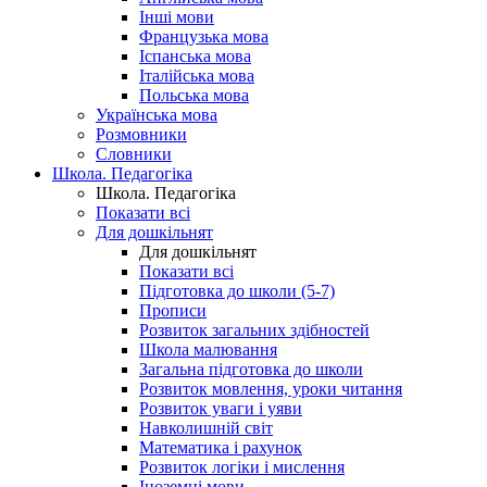
Інші мови
Французька мова
Іспанська мова
Італійська мова
Польська мова
Українська мова
Розмовники
Словники
Школа. Педагогіка
Школа. Педагогіка
Показати всі
Для дошкільнят
Для дошкільнят
Показати всі
Підготовка до школи (5-7)
Прописи
Розвиток загальних здібностей
Школа малювання
Загальна підготовка до школи
Розвиток мовлення, уроки читання
Розвиток уваги і уяви
Навколишній світ
Математика і рахунок
Розвиток логіки і мислення
Іноземні мови