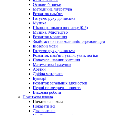
Основи безпеки
Методична література
Розвиток пам’яті
Готуємо руку до письма
Музика
Школа раннього розвитку (0-5)
Музика. Мистецтво
Розвиток мовлення
Знайомство з навколишнім середовищем
Іноземні мови
Готуємо руку до письма
Розвиток пам’яті, уваги, уяви, логіки
Початкові навики читання
Математика і рахунок
Абетки
Дрібна моторика
Букварі
Розвиток загальних здібностей
Перші геометричні поняття
Виховна робота
Початкова школа
Початкова школа
Показати всі
Для вчителів