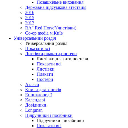
Позашкільне виховання
Державна підсумкова атестація
2016
2015
2017
RA" Red Horse"(листівки)
Co-op media м.Київ
Універсальний розділ
Універсальний розділ
Показати всі
Листівки,плакати,постери
Листівки,плакати,постери
Показати всі
Листівки
Плакати
Постери
Атласи
Книги для записів
Енциклопедії
Календарі
Довідники
Longman
Підручники і посібники
Підручники і посібники
Показати всі