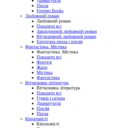
Драматургія
Проза
Foreign Books
Любовний роман
Любовний роман
Показати всі
Закордонний любовний роман
Вітчизняний любовний роман
Еротична проза і поезія
Фантастика. Містика
Фантастика. Містика
Показати всі
Фентезі
Жахи
Містика
Фантастика
Вітчизняна література
Вітчизняна література
Показати всі
Гумор і сатира
Драматургія
Поезія
Проза
Кіноповісті
Кіноповісті