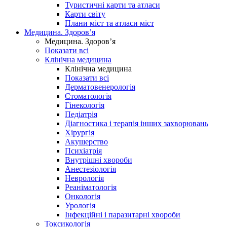
Туристичні карти та атласи
Карти світу
Плани міст та атласи міст
Медицина. Здоров’я
Медицина. Здоров’я
Показати всі
Клінічна медицина
Клінічна медицина
Показати всі
Дерматовенерологія
Стоматологія
Гінекологія
Педіатрія
Діагностика і терапія інших захворювань
Хірургія
Акушерство
Психіатрія
Внутрішні хвороби
Анестезіологія
Неврологія
Реаніматологія
Онкологія
Урологія
Інфекційні і паразитарні хвороби
Токсикологія