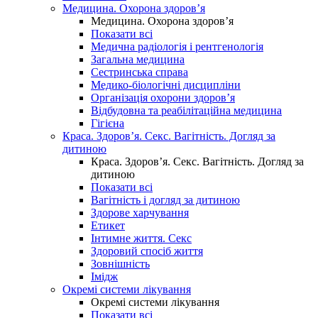
Медицина. Охорона здоров’я
Медицина. Охорона здоров’я
Показати всі
Медична радіологія і рентгенологія
Загальна медицина
Сестринська справа
Медико-біологічні дисципліни
Організація охорони здоров’я
Відбудовна та реабілітаційна медицина
Гігієна
Краса. Здоров’я. Секс. Вагітність. Догляд за
дитиною
Краса. Здоров’я. Секс. Вагітність. Догляд за
дитиною
Показати всі
Вагітність і догляд за дитиною
Здорове харчування
Етикет
Інтимне життя. Секс
Здоровий спосіб життя
Зовнішність
Імідж
Окремі системи лікування
Окремі системи лікування
Показати всі