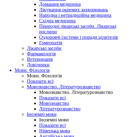
Домашня медицина
Лікування окремих захворювань
Народна і нетрадиційна медицина
Східна медицина
Природні лікарські засоби. Лікарські
рослини
Оздоровчі системи і поради цілителів
Гомеопатія
Лікарські засоби
Фармакологія
Ветеринарія
Довідники
Мови. Філологія
Мови. Філологія
Показати всі
Мовознавство. Літературознавство
Мовознавство. Літературознавство
Показати всі
Мовознавство
Літературознавство
Іноземні мови
Іноземні мови
Показати всі
Німецька мова
Англійська мова