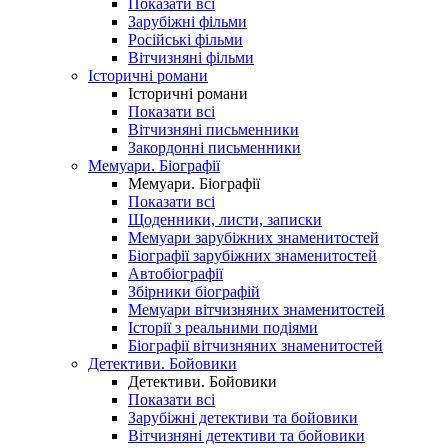
Показати всі
Зарубіжні фільми
Російські фільми
Вітчизняні фільми
Історичні романи
Історичні романи
Показати всі
Вітчизняні письменники
Закордонні письменники
Мемуари. Біографії
Мемуари. Біографії
Показати всі
Щоденники, листи, записки
Мемуари зарубіжних знаменитостей
Біографії зарубіжних знаменитостей
Автобіографії
Збірники біографій
Мемуари вітчизняних знаменитостей
Історії з реальними подіями
Біографії вітчизняних знаменитостей
Детективи. Бойовики
Детективи. Бойовики
Показати всі
Зарубіжні детективи та бойовики
Вітчизняні детективи та бойовики