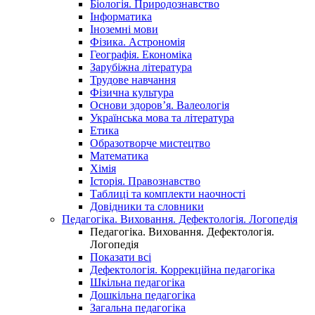
Біологія. Природознавство
Інформатика
Іноземні мови
Фізика. Астрономія
Географія. Економіка
Зарубіжна література
Трудове навчання
Фізична культура
Основи здоров’я. Валеологія
Українська мова та література
Етика
Образотворче мистецтво
Математика
Хімія
Історія. Правознавство
Таблиці та комплекти наочності
Довідники та словники
Педагогіка. Виховання. Дефектологія. Логопедія
Педагогіка. Виховання. Дефектологія.
Логопедія
Показати всі
Дефектологія. Коррекційна педагогіка
Шкільна педагогіка
Дошкільна педагогіка
Загальна педагогіка