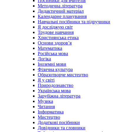
Посібники для вчителів
Методична література
Дидактичний матеріал
Календарне планування
Навчальні посібники та підручники
Я досліджую світ
Трудове навчання
Християнська етика
Основи здоров’я
Математика
Російська мова
Логіка
Іноземні мови
Фізична культура
Образотворче мистецтво
Я у світі
Природознавство
Українська мова
Зарубіжна література
Музика
Читання
Інформатика
Мистецтво
Додаткові посібники
Довідники та словники