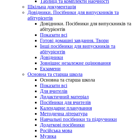
Таблиці та комплекти наочності
Шкільна документація
Довідники. Посібники для випускників та
абітурієнтів
Довідники. Посібники для випускників та
абітурієнтів
Показати всі
Готові домашні завдання. Твори
Інші посібники для випускників та
абітурієнтів
Довідники
Зовнішнє незалежне оцінювання
Екзамени
Основна та старша школа
Основна та старша школа
Показати всі
Для вчителів
Дидактичний матеріал
Посібники для вчителів
Календарне планування
Методична література
Навчальні посібники та підручники
Додаткові посібники
Російська мова
Музика