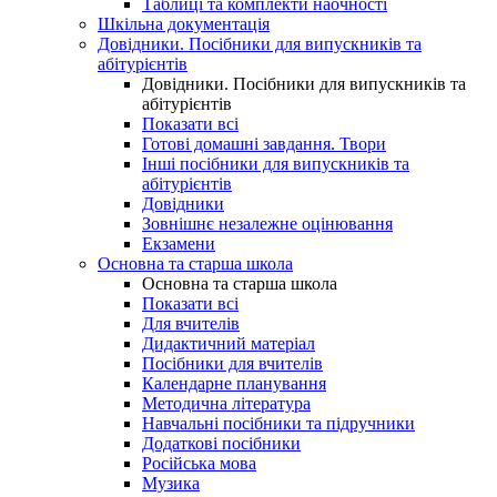
Таблиці та комплекти наочності
Шкільна документація
Довідники. Посібники для випускників та
абітурієнтів
Довідники. Посібники для випускників та
абітурієнтів
Показати всі
Готові домашні завдання. Твори
Інші посібники для випускників та
абітурієнтів
Довідники
Зовнішнє незалежне оцінювання
Екзамени
Основна та старша школа
Основна та старша школа
Показати всі
Для вчителів
Дидактичний матеріал
Посібники для вчителів
Календарне планування
Методична література
Навчальні посібники та підручники
Додаткові посібники
Російська мова
Музика