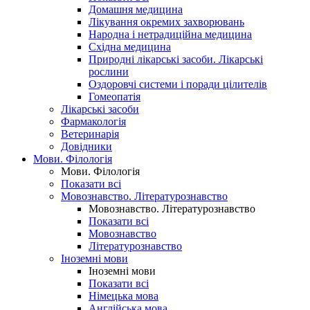
Домашня медицина
Лікування окремих захворювань
Народна і нетрадиційна медицина
Східна медицина
Природні лікарські засоби. Лікарські
рослини
Оздоровчі системи і поради цілителів
Гомеопатія
Лікарські засоби
Фармакологія
Ветеринарія
Довідники
Мови. Філологія
Мови. Філологія
Показати всі
Мовознавство. Літературознавство
Мовознавство. Літературознавство
Показати всі
Мовознавство
Літературознавство
Іноземні мови
Іноземні мови
Показати всі
Німецька мова
Англійська мова