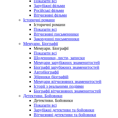
Показати всі
Зарубіжні фільми
Російські фільми
Вітчизняні фільми
Історичні романи
Історичні романи
Показати всі
Вітчизняні письменники
Закордонні письменники
Мемуари. Біографії
Мемуари. Біографії
Показати всі
Щоденники, листи, записки
Мемуари зарубіжних знаменитостей
Біографії зарубіжних знаменитостей
Автобіографії
Збірники біографій
Мемуари вітчизняних знаменитостей
Історії з реальними подіями
Біографії вітчизняних знаменитостей
Детективи. Бойовики
Детективи. Бойовики
Показати всі
Зарубіжні детективи та бойовики
Вітчизняні детективи та бойовики