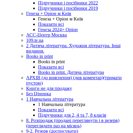
Підручники і посібники 2022
Підручники і посібники 2019
Генеза + Оріон м Київ
Генеза + Оріон м Київ
Показати всі
Генеза 2024+ Оріон
АСС-Центр Москва
109.te.ua
2 Дитяча література. Художня література. Інші
видання.
Books in print
Books in print
Показати всі
Books in print. Дитяча література
АРХІВ (до вияснення) (див коментар)(тримати
пустою)
Книги не для продажу
Без Цінника
1 Навчальна література
1 Навчальна література
Показати всі
Підручники для 2, 4 та 7, 8 класів
8. Розпродаж (продані переглянути і в резерв)
(переглядати раз на місяць)
9-2. Резерв (досписувати)