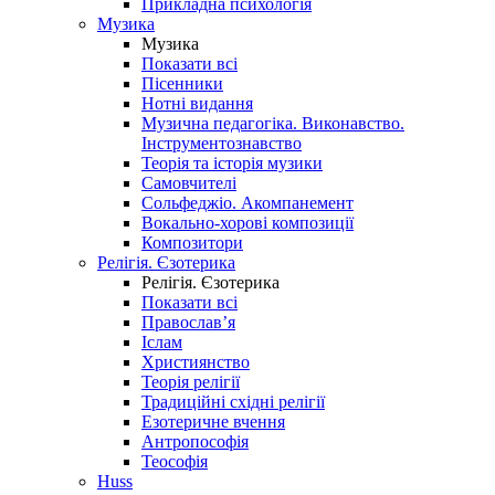
Прикладна психологія
Музика
Музика
Показати всі
Пісенники
Нотні видання
Музична педагогіка. Виконавство.
Інструментознавство
Теорія та історія музики
Самовчителі
Сольфеджіо. Акомпанемент
Вокально-хорові композиції
Композитори
Релігія. Єзотерика
Релігія. Єзотерика
Показати всі
Православ’я
Іслам
Християнство
Теорія релігії
Традиційні східні релігії
Езотеричне вчення
Антропософія
Теософія
Huss