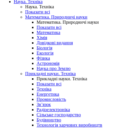
Наука. Техніка
Наука. Техніка
Показати всі
Математика. Природничі науки
Математика. Природничі науки
Показати всі
Математика
Хімія
Довідкові видання
Біологія
Екологія
Фізика
Астрономія
Наука про Землю
Прикладні науки. Техніка
Прикладні науки. Техніка
Показати всі
Техніка
Енергетика
Промисловість
Зв’язок
Радіоелектроніка
Сільське господарство
Будівництво
Технологія харчових виробництв