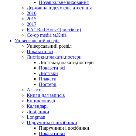
Позашкільне виховання
Державна підсумкова атестація
2016
2015
2017
RA" Red Horse"(листівки)
Co-op media м.Київ
Універсальний розділ
Універсальний розділ
Показати всі
Листівки,плакати,постери
Листівки,плакати,постери
Показати всі
Листівки
Плакати
Постери
Атласи
Книги для записів
Енциклопедії
Календарі
Довідники
Longman
Підручники і посібники
Підручники і посібники
Показати всі