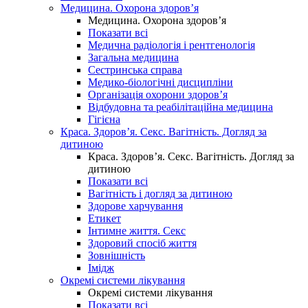
Медицина. Охорона здоров’я
Медицина. Охорона здоров’я
Показати всі
Медична радіологія і рентгенологія
Загальна медицина
Сестринська справа
Медико-біологічні дисципліни
Організація охорони здоров’я
Відбудовна та реабілітаційна медицина
Гігієна
Краса. Здоров’я. Секс. Вагітність. Догляд за
дитиною
Краса. Здоров’я. Секс. Вагітність. Догляд за
дитиною
Показати всі
Вагітність і догляд за дитиною
Здорове харчування
Етикет
Інтимне життя. Секс
Здоровий спосіб життя
Зовнішність
Імідж
Окремі системи лікування
Окремі системи лікування
Показати всі