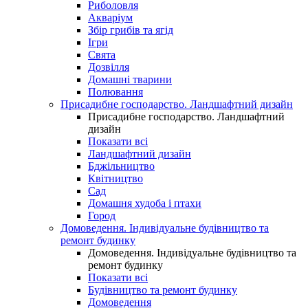
Риболовля
Акваріум
Збір грибів та ягід
Ігри
Свята
Дозвілля
Домашні тварини
Полювання
Присадибне господарство. Ландшафтний дизайн
Присадибне господарство. Ландшафтний
дизайн
Показати всі
Ландшафтний дизайн
Бджільництво
Квітництво
Сад
Домашня худоба і птахи
Город
Домоведення. Індивідуальне будівництво та
ремонт будинку
Домоведення. Індивідуальне будівництво та
ремонт будинку
Показати всі
Будівництво та ремонт будинку
Домоведення