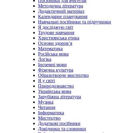
Посібники для вчителів
Методична література
Дидактичний матеріал
Календарне планування
Навчальні посібники та підручники
Я досліджую світ
Трудове навчання
Християнська етика
Основи здоров’я
Математика
Російська мова
Логіка
Іноземні мови
Фізична культура
Образотворче мистецтво
Я у світі
Природознавство
Українська мова
Зарубіжна література
Музика
Читання
Інформатика
Мистецтво
Додаткові посібники
Довідники та словники