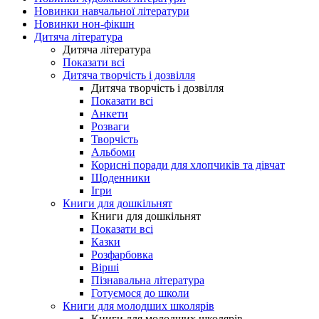
Новинки навчальної літератури
Новинки нон-фікшн
Дитяча література
Дитяча література
Показати всі
Дитяча творчість і дозвілля
Дитяча творчість і дозвілля
Показати всі
Анкети
Розваги
Творчість
Альбоми
Корисні поради для хлопчиків та дівчат
Щоденники
Ігри
Книги для дошкільнят
Книги для дошкільнят
Показати всі
Казки
Розфарбовка
Вірші
Пізнавальна література
Готуємося до школи
Книги для молодших школярів
Книги для молодших школярів