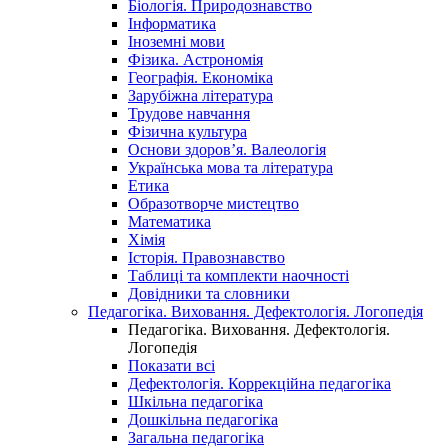
Біологія. Природознавство
Інформатика
Іноземні мови
Фізика. Астрономія
Географія. Економіка
Зарубіжна література
Трудове навчання
Фізична культура
Основи здоров’я. Валеологія
Українська мова та література
Етика
Образотворче мистецтво
Математика
Хімія
Історія. Правознавство
Таблиці та комплекти наочності
Довідники та словники
Педагогіка. Виховання. Дефектологія. Логопедія
Педагогіка. Виховання. Дефектологія.
Логопедія
Показати всі
Дефектологія. Коррекційна педагогіка
Шкільна педагогіка
Дошкільна педагогіка
Загальна педагогіка