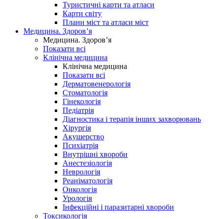
Туристичні карти та атласи
Карти світу
Плани міст та атласи міст
Медицина. Здоров’я
Медицина. Здоров’я
Показати всі
Клінічна медицина
Клінічна медицина
Показати всі
Дерматовенерологія
Стоматологія
Гінекологія
Педіатрія
Діагностика і терапія інших захворювань
Хірургія
Акушерство
Психіатрія
Внутрішні хвороби
Анестезіологія
Неврологія
Реаніматологія
Онкологія
Урологія
Інфекційні і паразитарні хвороби
Токсикологія