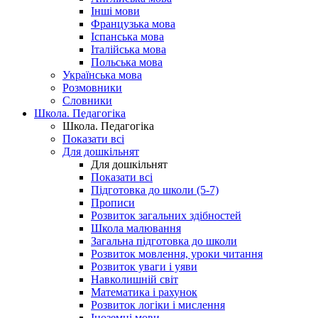
Інші мови
Французька мова
Іспанська мова
Італійська мова
Польська мова
Українська мова
Розмовники
Словники
Школа. Педагогіка
Школа. Педагогіка
Показати всі
Для дошкільнят
Для дошкільнят
Показати всі
Підготовка до школи (5-7)
Прописи
Розвиток загальних здібностей
Школа малювання
Загальна підготовка до школи
Розвиток мовлення, уроки читання
Розвиток уваги і уяви
Навколишній світ
Математика і рахунок
Розвиток логіки і мислення
Іноземні мови