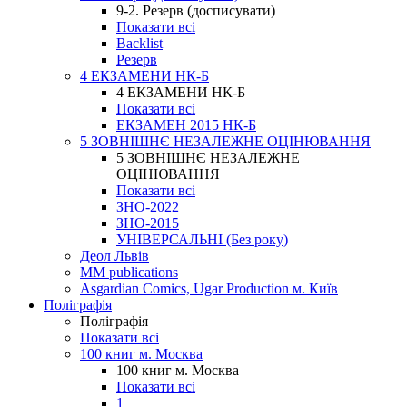
9-2. Резерв (досписувати)
Показати всі
Backlist
Резерв
4 ЕКЗАМЕНИ НК-Б
4 ЕКЗАМЕНИ НК-Б
Показати всі
ЕКЗАМЕН 2015 НК-Б
5 ЗОВНІШНЄ НЕЗАЛЕЖНЕ ОЦІНЮВАННЯ
5 ЗОВНІШНЄ НЕЗАЛЕЖНЕ
ОЦІНЮВАННЯ
Показати всі
ЗНО-2022
ЗНО-2015
УНІВЕРСАЛЬНІ (Без року)
Деол Львів
MM publications
Asgardian Comics, Ugar Production м. Київ
Поліграфія
Поліграфія
Показати всі
100 книг м. Москва
100 книг м. Москва
Показати всі
1