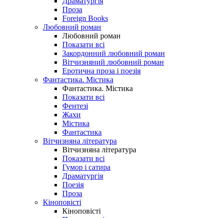
Драматургія
Проза
Foreign Books
Любовний роман
Любовний роман
Показати всі
Закордонний любовний роман
Вітчизняний любовний роман
Еротична проза і поезія
Фантастика. Містика
Фантастика. Містика
Показати всі
Фентезі
Жахи
Містика
Фантастика
Вітчизняна література
Вітчизняна література
Показати всі
Гумор і сатира
Драматургія
Поезія
Проза
Кіноповісті
Кіноповісті