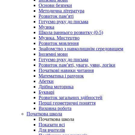
Основи безпеки
Методична література
Розвиток пам’яті
Готуємо руку до письма
Музика
Школа раннього розвитку (0-5)
Музика. Мистецтво
Розвиток мовлення
Знайомство з навколишнім середовищем
Іноземні мови
Готуємо руку до письма
Розвиток пам’яті, уваги, уяви, логіки
Початкові навики читання
Математика і рахунок
Абетки
Дрібна моторика
Букварі
Розвиток загальних здібностей
Перші геометричні поняття
Виховна робота
Початкова школа
Початкова школа
Показати всі
Для вчителів