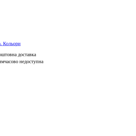
а. Кольори
коштовна доставка
имчасово недоступна