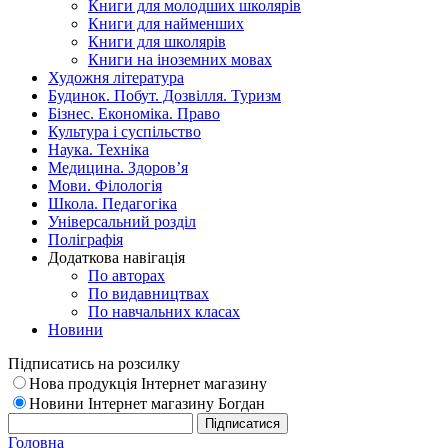
Книги для молодших школярів
Книги для найменших
Книги для школярів
Книги на іноземних мовах
Художня література
Будинок. Побут. Дозвілля. Туризм
Бізнес. Економіка. Право
Культура і суспільство
Наука. Техніка
Медицина. Здоров’я
Мови. Філологія
Школа. Педагогіка
Універсальний розділ
Поліграфія
Додаткова навігація
По авторах
По видавництвах
По навчальних класах
Новини
Підписатись на розсилку
Нова продукція Інтернет магазину
Новини Інтернет магазину Богдан
Головна