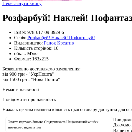
Переглянути книгу
Розфарбуй! Наклей! Пофантазу
ISBN:
978-617-09-3929-6
Серія:
Розфарбуй! Наклей! Пофантазуй!
Видавництво:
Ранок Креатив
Кількість сторінок:
16
обкл.:
М'яка
Формат:
163х215
Безкоштовно доставляємо замовлення:
від 900 грн - "УкрПошта"
від 1500 грн - "Нова Пошта"
Немає в наявності
Повідомити про наявність
Нажаль це максимальна кількість цього товару доступна для о
Повідоми
Оплата карткою Зимова Єпідтримка та Національний кешбек
Дякуємо.
тимчасово недоступна
Ваше ім`