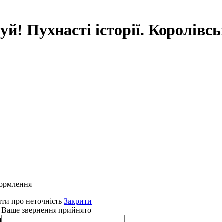
й! Пухнасті історії. Королівсь
формлення
ти про неточність
Закрити
 Ваше звернення прийнято
я