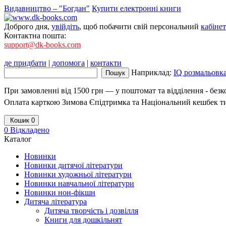
Видавництво – "Богдан"
Купити електронні книги
Доброго дня,
увійдіть
, щоб побачити свій персональний
кабінет
Контактна пошта:
support@dk-books.com
де придбати
|
допомога
|
контакти
Наприклад:
IQ розмальовк
При замовленні від 1500 грн — у поштомат та відділення - без
Оплата карткою Зимова Єпідтримка та Національний кешбек т
Кошик
0
0
Відкладено
Каталог
Новинки
Новинки дитячої літератури
Новинки художньої літератури
Новинки навчальної літератури
Новинки нон-фікшн
Дитяча література
Дитяча творчість і дозвілля
Книги для дошкільнят