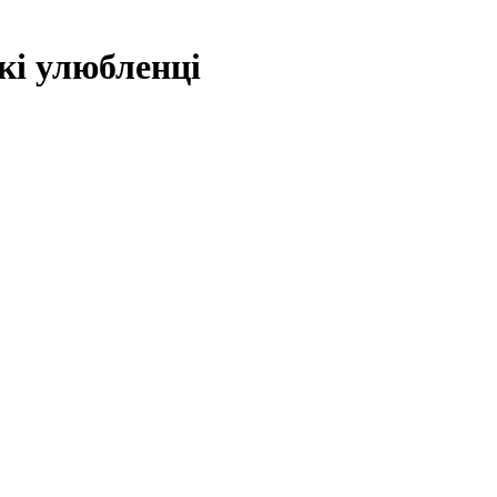
кі улюбленці