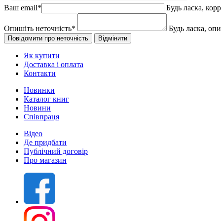
Ваш email
*
Будь ласка, кор
Опишіть неточність
*
Будь ласка, оп
Як купити
Доставка і оплата
Контакти
Новинки
Каталог книг
Новини
Співпраця
Відео
Де придбати
Публічний договір
Про магазин