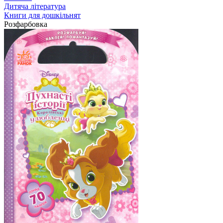
Дитяча література
Книги для дошкільнят
Розфарбовка