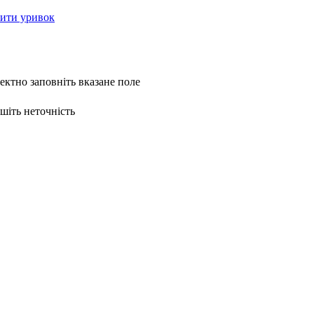
ити уривок
ректно заповніть вказане поле
ишіть неточність