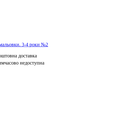
мальовки. 3-4 роки №2
коштовна доставка
имчасово недоступна