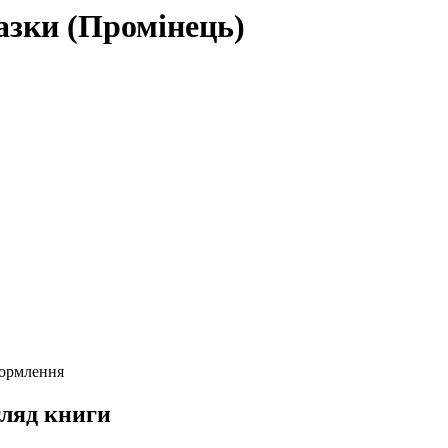
азки (Промінець)
формлення
ляд книги