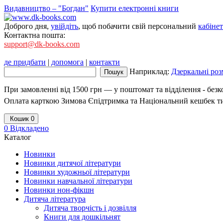
Видавництво – "Богдан"
Купити електронні книги
Доброго дня,
увійдіть
, щоб побачити свій персональний
кабінет
Контактна пошта:
support@dk-books.com
де придбати
|
допомога
|
контакти
Наприклад:
Дзеркальні роз
При замовленні від 1500 грн — у поштомат та відділення - без
Оплата карткою Зимова Єпідтримка та Національний кешбек т
Кошик
0
0
Відкладено
Каталог
Новинки
Новинки дитячої літератури
Новинки художньої літератури
Новинки навчальної літератури
Новинки нон-фікшн
Дитяча література
Дитяча творчість і дозвілля
Книги для дошкільнят