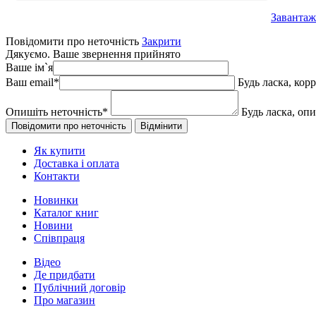
Завантаж
Повідомити про неточність
Закрити
Дякуємо. Ваше звернення прийнято
Ваше ім`я
Ваш email
*
Будь ласка, кор
Опишіть неточність
*
Будь ласка, оп
Як купити
Доставка і оплата
Контакти
Новинки
Каталог книг
Новини
Співпраця
Відео
Де придбати
Публічний договір
Про магазин