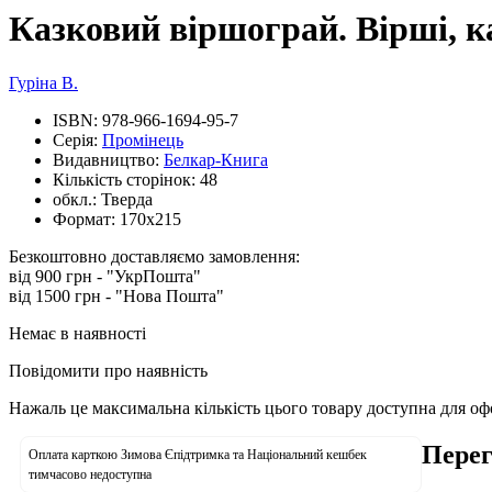
Казковий віршограй. Вірші, к
Гуріна В.
ISBN:
978-966-1694-95-7
Серія:
Промінець
Видавництво:
Белкар-Книга
Кількість сторінок:
48
обкл.:
Тверда
Формат:
170х215
Безкоштовно доставляємо замовлення:
від 900 грн - "УкрПошта"
від 1500 грн - "Нова Пошта"
Немає в наявності
Повідомити про наявність
Нажаль це максимальна кількість цього товару доступна для о
Перег
Оплата карткою Зимова Єпідтримка та Національний кешбек
тимчасово недоступна