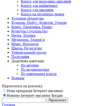
Книги для молодших школярів
Книги для найменших
Книги для школярів
Книги на іноземних мовах
Художня література
Будинок. Побут. Дозвілля. Туризм
Бізнес. Економіка. Право
Культура і суспільство
Наука. Техніка
Медицина. Здоров’я
Мови. Філологія
Школа. Педагогіка
Універсальний розділ
Поліграфія
Додаткова навігація
По авторах
По видавництвах
По навчальних класах
Новини
Підписатись на розсилку
Нова продукція Інтернет магазину
Новини Інтернет магазину Богдан
Головна