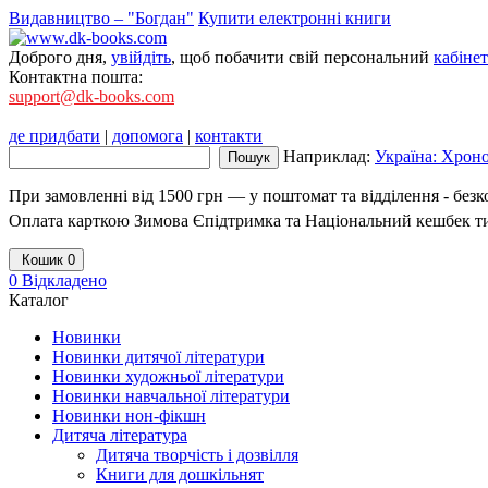
Видавництво – "Богдан"
Купити електронні книги
Доброго дня,
увійдіть
, щоб побачити свій персональний
кабінет
Контактна пошта:
support@dk-books.com
де придбати
|
допомога
|
контакти
Наприклад:
Україна: Хроно
При замовленні від 1500 грн — у поштомат та відділення - без
Оплата карткою Зимова Єпідтримка та Національний кешбек т
Кошик
0
0
Відкладено
Каталог
Новинки
Новинки дитячої літератури
Новинки художньої літератури
Новинки навчальної літератури
Новинки нон-фікшн
Дитяча література
Дитяча творчість і дозвілля
Книги для дошкільнят