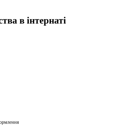
тва в інтернаті
формлення