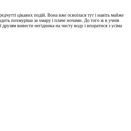
едчутті цікавих подій. Вона вже освоїлася тут і навіть майже
одить похмуріша за хмару і плаче ночами. До того ж в учнів
ї друзям вивести негідника на чисту воду і впоратися з усіма