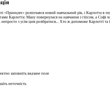
ція
ті «Принцзеє» розпочався новий навчальний рік, і Карлотта в пер
угами Карлотта: Ману повернулася на навчання з гіпсом, а Софі х
 непросто з усім цим розібратися... Хто ж допоможе Карлотті та ї
ректно заповніть вказане поле
ишіть неточність