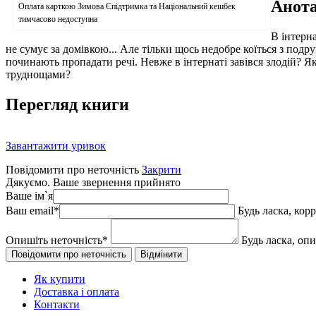
Анота
Оплата карткою Зимова Єпідтримка та Національний кешбек
тимчасово недоступна
В інтерна
не сумує за домівкою... Але тільки щось недобре коїться з подр
починають пропадати речі. Невже в інтернаті завівся злодій? Як
труднощами?
Перегляд книги
Завантажити уривок
Повідомити про неточність
Закрити
Дякуємо. Ваше звернення прийнято
Ваше ім`я
Ваш email
*
Будь ласка, кор
Опишіть неточність
*
Будь ласка, оп
Як купити
Доставка і оплата
Контакти