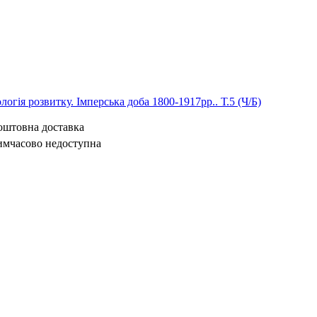
логія розвитку. Імперська доба 1800-1917рр.. Т.5 (Ч/Б)
коштовна доставка
имчасово недоступна