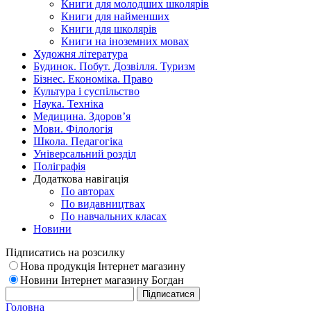
Книги для молодших школярів
Книги для найменших
Книги для школярів
Книги на іноземних мовах
Художня література
Будинок. Побут. Дозвілля. Туризм
Бізнес. Економіка. Право
Культура і суспільство
Наука. Техніка
Медицина. Здоров’я
Мови. Філологія
Школа. Педагогіка
Універсальний розділ
Поліграфія
Додаткова навігація
По авторах
По видавництвах
По навчальних класах
Новини
Підписатись на розсилку
Нова продукція Інтернет магазину
Новини Інтернет магазину Богдан
Головна