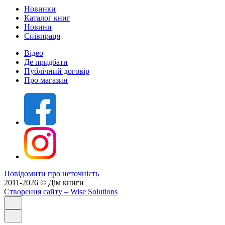
Новинки
Каталог книг
Новини
Співпраця
Відео
Де придбати
Публічний договір
Про магазин
Повідомити про неточність
2011-2026 © Дім книги
Створення сайту
– Wise Solutions