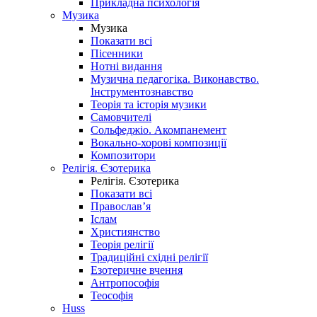
Прикладна психологія
Музика
Музика
Показати всі
Пісенники
Нотні видання
Музична педагогіка. Виконавство.
Інструментознавство
Теорія та історія музики
Самовчителі
Сольфеджіо. Акомпанемент
Вокально-хорові композиції
Композитори
Релігія. Єзотерика
Релігія. Єзотерика
Показати всі
Православ’я
Іслам
Християнство
Теорія релігії
Традиційні східні релігії
Езотеричне вчення
Антропософія
Теософія
Huss