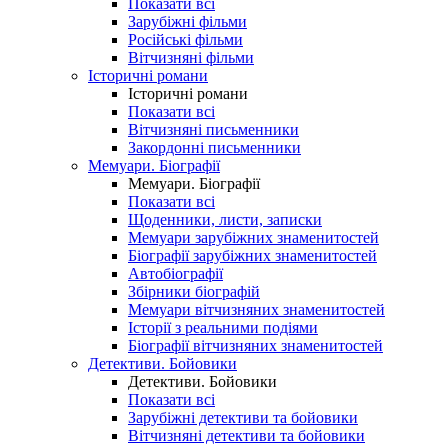
Показати всі
Зарубіжні фільми
Російські фільми
Вітчизняні фільми
Історичні романи
Історичні романи
Показати всі
Вітчизняні письменники
Закордонні письменники
Мемуари. Біографії
Мемуари. Біографії
Показати всі
Щоденники, листи, записки
Мемуари зарубіжних знаменитостей
Біографії зарубіжних знаменитостей
Автобіографії
Збірники біографій
Мемуари вітчизняних знаменитостей
Історії з реальними подіями
Біографії вітчизняних знаменитостей
Детективи. Бойовики
Детективи. Бойовики
Показати всі
Зарубіжні детективи та бойовики
Вітчизняні детективи та бойовики