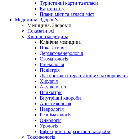
Туристичні карти та атласи
Карти світу
Плани міст та атласи міст
Медицина. Здоров’я
Медицина. Здоров’я
Показати всі
Клінічна медицина
Клінічна медицина
Показати всі
Дерматовенерологія
Стоматологія
Гінекологія
Педіатрія
Діагностика і терапія інших захворювань
Хірургія
Акушерство
Психіатрія
Внутрішні хвороби
Анестезіологія
Неврологія
Реаніматологія
Онкологія
Урологія
Інфекційні і паразитарні хвороби
Токсикологія