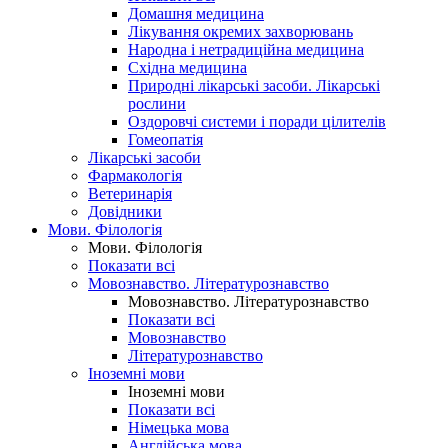
Домашня медицина
Лікування окремих захворювань
Народна і нетрадиційна медицина
Східна медицина
Природні лікарські засоби. Лікарські
рослини
Оздоровчі системи і поради цілителів
Гомеопатія
Лікарські засоби
Фармакологія
Ветеринарія
Довідники
Мови. Філологія
Мови. Філологія
Показати всі
Мовознавство. Літературознавство
Мовознавство. Літературознавство
Показати всі
Мовознавство
Літературознавство
Іноземні мови
Іноземні мови
Показати всі
Німецька мова
Англійська мова