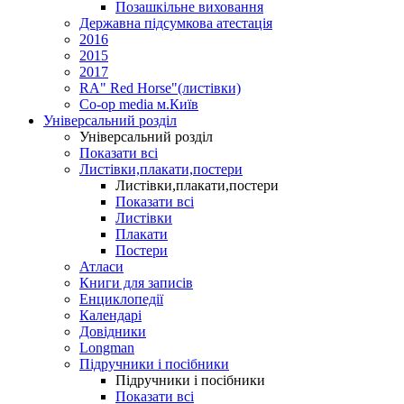
Позашкільне виховання
Державна підсумкова атестація
2016
2015
2017
RA" Red Horse"(листівки)
Co-op media м.Київ
Універсальний розділ
Універсальний розділ
Показати всі
Листівки,плакати,постери
Листівки,плакати,постери
Показати всі
Листівки
Плакати
Постери
Атласи
Книги для записів
Енциклопедії
Календарі
Довідники
Longman
Підручники і посібники
Підручники і посібники
Показати всі