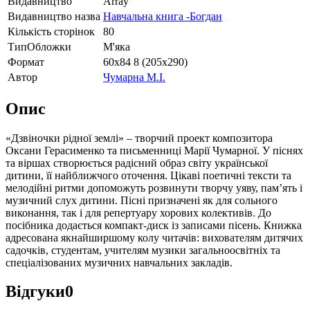
Видавництво
Array
Видавництво назва
Навчальна книга -Богдан
Кількість сторінок
80
ТипОбложки
М'яка
Формат
60х84 8 (205х290)
Автор
Чумарна М.І.
Опис
«Дзвіночки рідної землі» – творчий проект композитора
Оксани Герасименко та письменниці Марії Чумарної. У піснях
та віршах створюється радісний образ світу української
дитини, її найближчого оточення. Цікаві поетичні тексти та
мелодійні ритми допоможуть розвинути творчу уяву, пам’ять і
музичний слух дитини. Пісні призначені як для сольного
виконання, так і для репертуару хорових колективів. До
посібника додається компакт-диск із записами пісень. Книжка
адресована якнайширшому колу читачів: вихователям дитячих
садочків, студентам, учителям музики загальноосвітніх та
спеціалізованих музичних навчальних закладів.
Відгуки
0