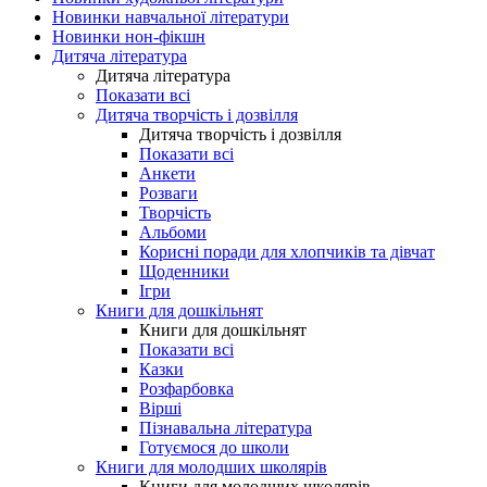
Новинки навчальної літератури
Новинки нон-фікшн
Дитяча література
Дитяча література
Показати всі
Дитяча творчість і дозвілля
Дитяча творчість і дозвілля
Показати всі
Анкети
Розваги
Творчість
Альбоми
Корисні поради для хлопчиків та дівчат
Щоденники
Ігри
Книги для дошкільнят
Книги для дошкільнят
Показати всі
Казки
Розфарбовка
Вірші
Пізнавальна література
Готуємося до школи
Книги для молодших школярів
Книги для молодших школярів