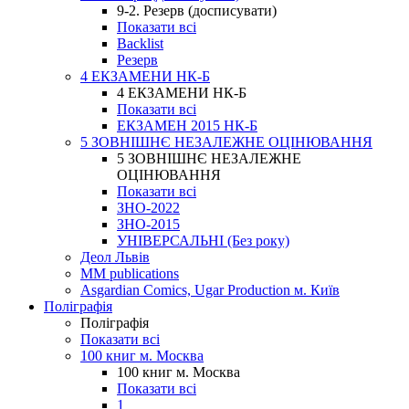
9-2. Резерв (досписувати)
Показати всі
Backlist
Резерв
4 ЕКЗАМЕНИ НК-Б
4 ЕКЗАМЕНИ НК-Б
Показати всі
ЕКЗАМЕН 2015 НК-Б
5 ЗОВНІШНЄ НЕЗАЛЕЖНЕ ОЦІНЮВАННЯ
5 ЗОВНІШНЄ НЕЗАЛЕЖНЕ
ОЦІНЮВАННЯ
Показати всі
ЗНО-2022
ЗНО-2015
УНІВЕРСАЛЬНІ (Без року)
Деол Львів
MM publications
Asgardian Comics, Ugar Production м. Київ
Поліграфія
Поліграфія
Показати всі
100 книг м. Москва
100 книг м. Москва
Показати всі
1