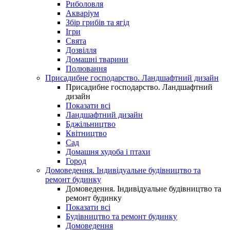
Риболовля
Акваріум
Збір грибів та ягід
Ігри
Свята
Дозвілля
Домашні тварини
Полювання
Присадибне господарство. Ландшафтний дизайн
Присадибне господарство. Ландшафтний
дизайн
Показати всі
Ландшафтний дизайн
Бджільництво
Квітництво
Сад
Домашня худоба і птахи
Город
Домоведення. Індивідуальне будівництво та
ремонт будинку
Домоведення. Індивідуальне будівництво та
ремонт будинку
Показати всі
Будівництво та ремонт будинку
Домоведення