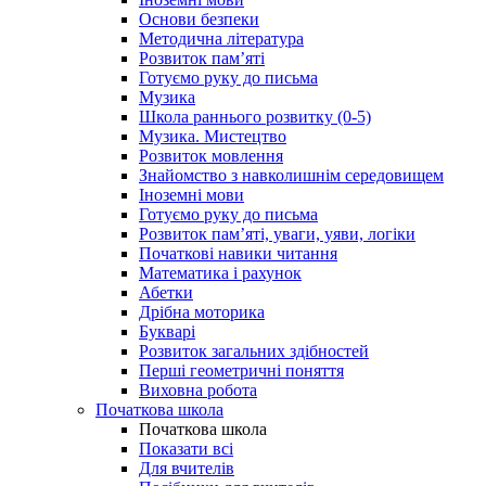
Основи безпеки
Методична література
Розвиток пам’яті
Готуємо руку до письма
Музика
Школа раннього розвитку (0-5)
Музика. Мистецтво
Розвиток мовлення
Знайомство з навколишнім середовищем
Іноземні мови
Готуємо руку до письма
Розвиток пам’яті, уваги, уяви, логіки
Початкові навики читання
Математика і рахунок
Абетки
Дрібна моторика
Букварі
Розвиток загальних здібностей
Перші геометричні поняття
Виховна робота
Початкова школа
Початкова школа
Показати всі
Для вчителів