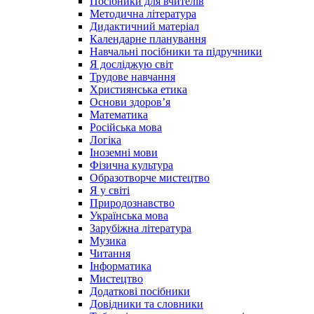
Посібники для вчителів
Методична література
Дидактичний матеріал
Календарне планування
Навчальні посібники та підручники
Я досліджую світ
Трудове навчання
Християнська етика
Основи здоров’я
Математика
Російська мова
Логіка
Іноземні мови
Фізична культура
Образотворче мистецтво
Я у світі
Природознавство
Українська мова
Зарубіжна література
Музика
Читання
Інформатика
Мистецтво
Додаткові посібники
Довідники та словники