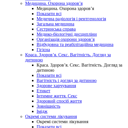
Медицина. Охорона здоров’я
Медицина. Охорона здоров’я
Показати всі
Медична радіологія і рентгенологія
Загальна медицина
Сестринська справа
Медико-біологічні дисципліни
Організація охорони здоров’я
Відбудовна та реабілітаційна медицина
Гігієна
Краса. Здоров’я. Секс. Вагітність. Догляд за
дитиною
Краса. Здоров’я. Секс. Вагітність. Догляд за
дитиною
Показати всі
Вагітність і догляд за дитиною
Здорове харчування
Етикет
Інтимне життя. Секс
Здоровий спосіб життя
Зовнішність
Імідж
Окремі системи лікування
Окремі системи лікування
Показати всі