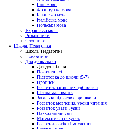
Інші мови
Французька мова
Іспанська мова
Італійська мова
Польська мова
Українська мова
Розмовники
Словники
Школа. Педагогіка
Школа. Педагогіка
Показати всі
Для дошкільнят
Для дошкільнят
Показати всі
Підготовка до школи (5-7)
Прописи
Розвиток загальних здібностей
Школа малювання
Загальна підготовка до школи
Розвиток мовлення, уроки читання
Розвиток уваги і уяви
Навколишній світ
Математика і рахунок
Розвиток логіки і мислення
Іноземні мови