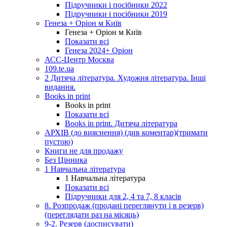
Підручники і посібники 2022
Підручники і посібники 2019
Генеза + Оріон м Київ
Генеза + Оріон м Київ
Показати всі
Генеза 2024+ Оріон
АСС-Центр Москва
109.te.ua
2 Дитяча література. Художня література. Інші
видання.
Books in print
Books in print
Показати всі
Books in print. Дитяча література
АРХІВ (до вияснення) (див коментар)(тримати
пустою)
Книги не для продажу
Без Цінника
1 Навчальна література
1 Навчальна література
Показати всі
Підручники для 2, 4 та 7, 8 класів
8. Розпродаж (продані переглянути і в резерв)
(переглядати раз на місяць)
9-2. Резерв (досписувати)