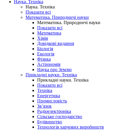
Наука. Техніка
Наука. Техніка
Показати всі
Математика. Природничі науки
Математика. Природничі науки
Показати всі
Математика
Хімія
Довідкові видання
Біологія
Екологія
Фізика
Астрономія
Наука про Землю
Прикладні науки. Техніка
Прикладні науки. Техніка
Показати всі
Техніка
Енергетика
Промисловість
Зв’язок
Радіоелектроніка
Сільське господарство
Будівництво
Технологія харчових виробництв