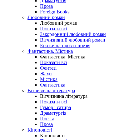
Драматургія
Проза
Foreign Books
Любовний роман
Любовний роман
Показати всі
Закордонний любовний роман
Вітчизняний любовний роман
Еротична проза і поезія
Фантастика. Містика
Фантастика. Містика
Показати всі
Фентезі
Жахи
Містика
Фантастика
Вітчизняна література
Вітчизняна література
Показати всі
Гумор і сатира
Драматургія
Поезія
Проза
Кіноповісті
Кіноповісті