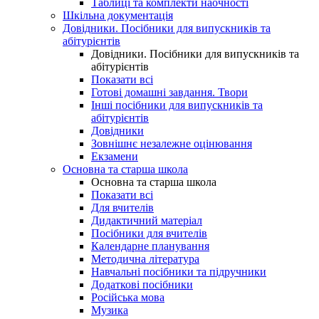
Таблиці та комплекти наочності
Шкільна документація
Довідники. Посібники для випускників та
абітурієнтів
Довідники. Посібники для випускників та
абітурієнтів
Показати всі
Готові домашні завдання. Твори
Інші посібники для випускників та
абітурієнтів
Довідники
Зовнішнє незалежне оцінювання
Екзамени
Основна та старша школа
Основна та старша школа
Показати всі
Для вчителів
Дидактичний матеріал
Посібники для вчителів
Календарне планування
Методична література
Навчальні посібники та підручники
Додаткові посібники
Російська мова
Музика