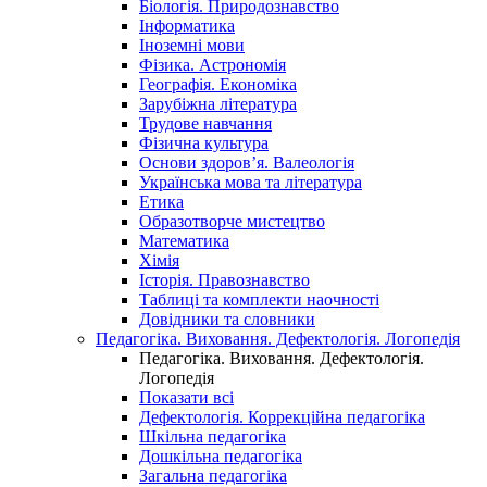
Біологія. Природознавство
Інформатика
Іноземні мови
Фізика. Астрономія
Географія. Економіка
Зарубіжна література
Трудове навчання
Фізична культура
Основи здоров’я. Валеологія
Українська мова та література
Етика
Образотворче мистецтво
Математика
Хімія
Історія. Правознавство
Таблиці та комплекти наочності
Довідники та словники
Педагогіка. Виховання. Дефектологія. Логопедія
Педагогіка. Виховання. Дефектологія.
Логопедія
Показати всі
Дефектологія. Коррекційна педагогіка
Шкільна педагогіка
Дошкільна педагогіка
Загальна педагогіка