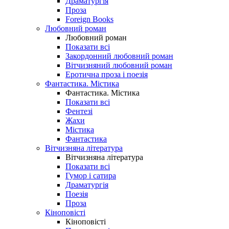
Драматургія
Проза
Foreign Books
Любовний роман
Любовний роман
Показати всі
Закордонний любовний роман
Вітчизняний любовний роман
Еротична проза і поезія
Фантастика. Містика
Фантастика. Містика
Показати всі
Фентезі
Жахи
Містика
Фантастика
Вітчизняна література
Вітчизняна література
Показати всі
Гумор і сатира
Драматургія
Поезія
Проза
Кіноповісті
Кіноповісті