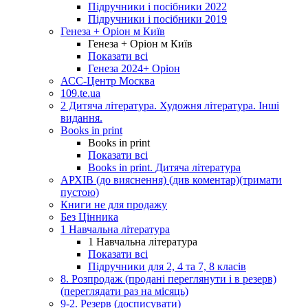
Підручники і посібники 2022
Підручники і посібники 2019
Генеза + Оріон м Київ
Генеза + Оріон м Київ
Показати всі
Генеза 2024+ Оріон
АСС-Центр Москва
109.te.ua
2 Дитяча література. Художня література. Інші
видання.
Books in print
Books in print
Показати всі
Books in print. Дитяча література
АРХІВ (до вияснення) (див коментар)(тримати
пустою)
Книги не для продажу
Без Цінника
1 Навчальна література
1 Навчальна література
Показати всі
Підручники для 2, 4 та 7, 8 класів
8. Розпродаж (продані переглянути і в резерв)
(переглядати раз на місяць)
9-2. Резерв (досписувати)