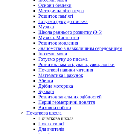
Основи безпеки
Методична література
Розвиток пам’яті
Готуємо руку до письма
Музика
Школа раннього розвитку (0-5)
Музика. Мистецтво
Розвиток мовлення
Знайомство з навколишнім середовищем
Іноземні мови
Готуємо руку до письма
Розвиток пам’яті, уваги, уяви, логіки
Початкові навики читання
Математика і рахунок
Абетки
Дрібна моторика
Букварі
Розвиток загальних здібностей
Перші геометричні поняття
Виховна робота
Початкова школа
Початкова школа
Показати всі
Для вчителів