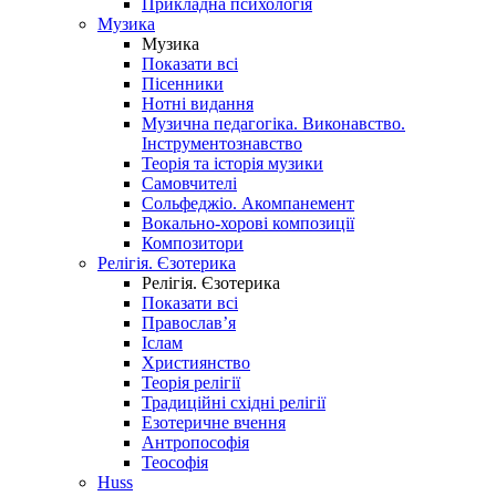
Прикладна психологія
Музика
Музика
Показати всі
Пісенники
Нотні видання
Музична педагогіка. Виконавство.
Інструментознавство
Теорія та історія музики
Самовчителі
Сольфеджіо. Акомпанемент
Вокально-хорові композиції
Композитори
Релігія. Єзотерика
Релігія. Єзотерика
Показати всі
Православ’я
Іслам
Християнство
Теорія релігії
Традиційні східні релігії
Езотеричне вчення
Антропософія
Теософія
Huss