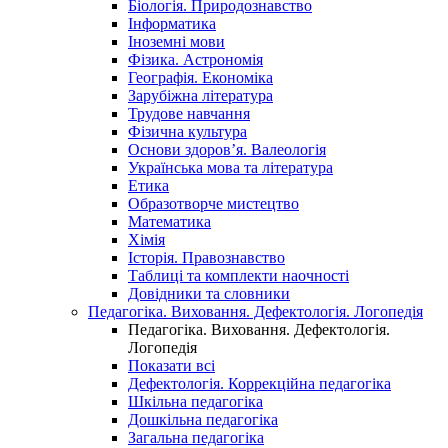
Біологія. Природознавство
Інформатика
Іноземні мови
Фізика. Астрономія
Географія. Економіка
Зарубіжна література
Трудове навчання
Фізична культура
Основи здоров’я. Валеологія
Українська мова та література
Етика
Образотворче мистецтво
Математика
Хімія
Історія. Правознавство
Таблиці та комплекти наочності
Довідники та словники
Педагогіка. Виховання. Дефектологія. Логопедія
Педагогіка. Виховання. Дефектологія.
Логопедія
Показати всі
Дефектологія. Коррекційна педагогіка
Шкільна педагогіка
Дошкільна педагогіка
Загальна педагогіка