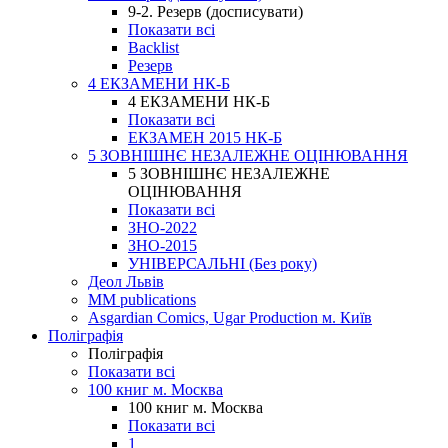
9-2. Резерв (досписувати)
Показати всі
Backlist
Резерв
4 ЕКЗАМЕНИ НК-Б
4 ЕКЗАМЕНИ НК-Б
Показати всі
ЕКЗАМЕН 2015 НК-Б
5 ЗОВНІШНЄ НЕЗАЛЕЖНЕ ОЦІНЮВАННЯ
5 ЗОВНІШНЄ НЕЗАЛЕЖНЕ
ОЦІНЮВАННЯ
Показати всі
ЗНО-2022
ЗНО-2015
УНІВЕРСАЛЬНІ (Без року)
Деол Львів
MM publications
Asgardian Comics, Ugar Production м. Київ
Поліграфія
Поліграфія
Показати всі
100 книг м. Москва
100 книг м. Москва
Показати всі
1