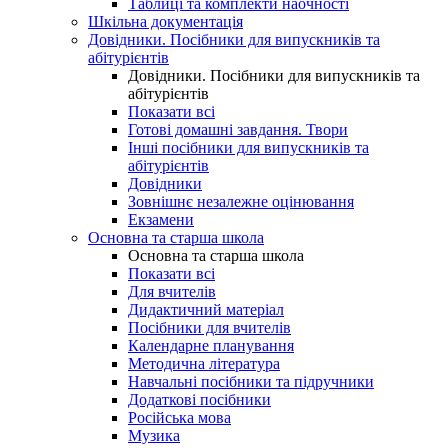
Таблиці та комплекти наочності
Шкільна документація
Довідники. Посібники для випускників та
абітурієнтів
Довідники. Посібники для випускників та
абітурієнтів
Показати всі
Готові домашні завдання. Твори
Інші посібники для випускників та
абітурієнтів
Довідники
Зовнішнє незалежне оцінювання
Екзамени
Основна та старша школа
Основна та старша школа
Показати всі
Для вчителів
Дидактичний матеріал
Посібники для вчителів
Календарне планування
Методична література
Навчальні посібники та підручники
Додаткові посібники
Російська мова
Музика