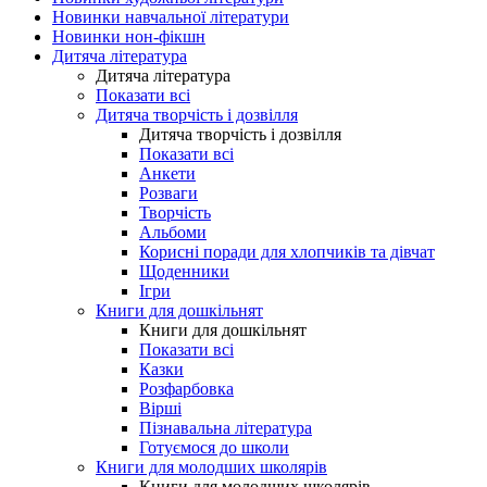
Новинки навчальної літератури
Новинки нон-фікшн
Дитяча література
Дитяча література
Показати всі
Дитяча творчість і дозвілля
Дитяча творчість і дозвілля
Показати всі
Анкети
Розваги
Творчість
Альбоми
Корисні поради для хлопчиків та дівчат
Щоденники
Ігри
Книги для дошкільнят
Книги для дошкільнят
Показати всі
Казки
Розфарбовка
Вірші
Пізнавальна література
Готуємося до школи
Книги для молодших школярів
Книги для молодших школярів