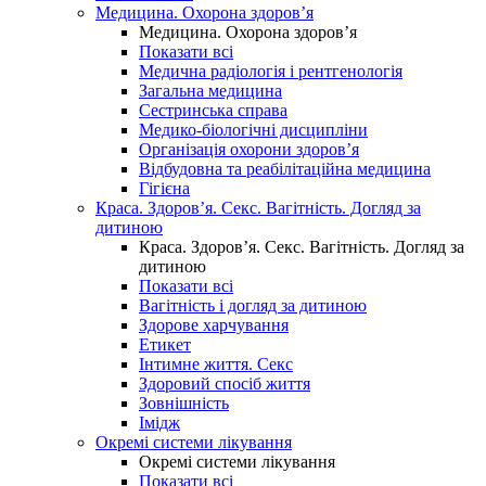
Медицина. Охорона здоров’я
Медицина. Охорона здоров’я
Показати всі
Медична радіологія і рентгенологія
Загальна медицина
Сестринська справа
Медико-біологічні дисципліни
Організація охорони здоров’я
Відбудовна та реабілітаційна медицина
Гігієна
Краса. Здоров’я. Секс. Вагітність. Догляд за
дитиною
Краса. Здоров’я. Секс. Вагітність. Догляд за
дитиною
Показати всі
Вагітність і догляд за дитиною
Здорове харчування
Етикет
Інтимне життя. Секс
Здоровий спосіб життя
Зовнішність
Імідж
Окремі системи лікування
Окремі системи лікування
Показати всі