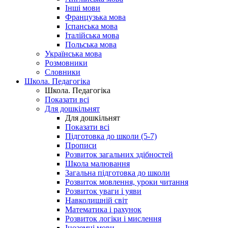
Інші мови
Французька мова
Іспанська мова
Італійська мова
Польська мова
Українська мова
Розмовники
Словники
Школа. Педагогіка
Школа. Педагогіка
Показати всі
Для дошкільнят
Для дошкільнят
Показати всі
Підготовка до школи (5-7)
Прописи
Розвиток загальних здібностей
Школа малювання
Загальна підготовка до школи
Розвиток мовлення, уроки читання
Розвиток уваги і уяви
Навколишній світ
Математика і рахунок
Розвиток логіки і мислення
Іноземні мови