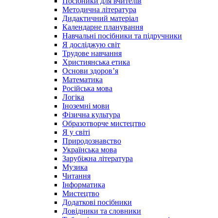
Посібники для вчителів
Методична література
Дидактичний матеріал
Календарне планування
Навчальні посібники та підручники
Я досліджую світ
Трудове навчання
Християнська етика
Основи здоров’я
Математика
Російська мова
Логіка
Іноземні мови
Фізична культура
Образотворче мистецтво
Я у світі
Природознавство
Українська мова
Зарубіжна література
Музика
Читання
Інформатика
Мистецтво
Додаткові посібники
Довідники та словники