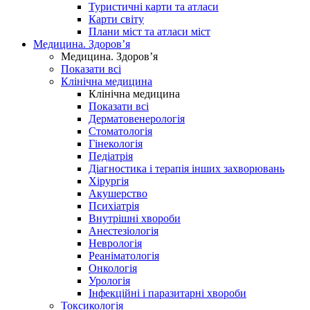
Туристичні карти та атласи
Карти світу
Плани міст та атласи міст
Медицина. Здоров’я
Медицина. Здоров’я
Показати всі
Клінічна медицина
Клінічна медицина
Показати всі
Дерматовенерологія
Стоматологія
Гінекологія
Педіатрія
Діагностика і терапія інших захворювань
Хірургія
Акушерство
Психіатрія
Внутрішні хвороби
Анестезіологія
Неврологія
Реаніматологія
Онкологія
Урологія
Інфекційні і паразитарні хвороби
Токсикологія