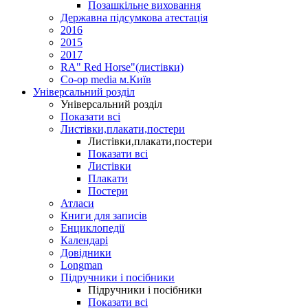
Позашкільне виховання
Державна підсумкова атестація
2016
2015
2017
RA" Red Horse"(листівки)
Co-op media м.Київ
Універсальний розділ
Універсальний розділ
Показати всі
Листівки,плакати,постери
Листівки,плакати,постери
Показати всі
Листівки
Плакати
Постери
Атласи
Книги для записів
Енциклопедії
Календарі
Довідники
Longman
Підручники і посібники
Підручники і посібники
Показати всі