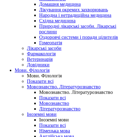
Домашня медицина
Лікування окремих захворювань
Народна і нетрадиційна медицина
Східна медицина
Природні лікарські засоби. Лікарські
рослини
Оздоровчі системи і поради цілителів
Гомеопатія
Лікарські засоби
Фармакологія
Ветеринарія
Довідники
Мови. Філологія
Мови. Філологія
Показати всі
Мовознавство. Літературознавство
Мовознавство. Літературознавство
Показати всі
Мовознавство
Літературознавство
Іноземні мови
Іноземні мови
Показати всі
Німецька мова
Англійська мова