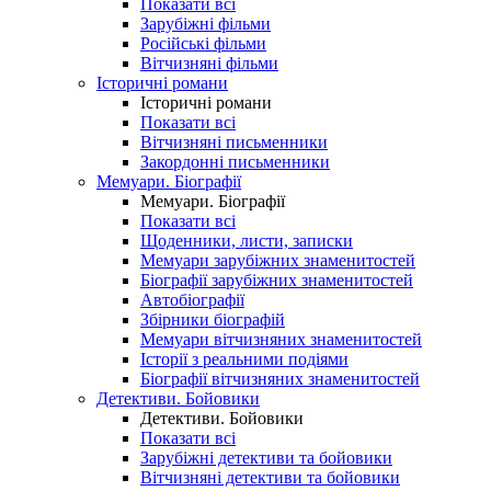
Показати всі
Зарубіжні фільми
Російські фільми
Вітчизняні фільми
Історичні романи
Історичні романи
Показати всі
Вітчизняні письменники
Закордонні письменники
Мемуари. Біографії
Мемуари. Біографії
Показати всі
Щоденники, листи, записки
Мемуари зарубіжних знаменитостей
Біографії зарубіжних знаменитостей
Автобіографії
Збірники біографій
Мемуари вітчизняних знаменитостей
Історії з реальними подіями
Біографії вітчизняних знаменитостей
Детективи. Бойовики
Детективи. Бойовики
Показати всі
Зарубіжні детективи та бойовики
Вітчизняні детективи та бойовики