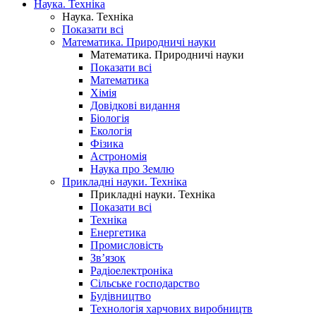
Наука. Техніка
Наука. Техніка
Показати всі
Математика. Природничі науки
Математика. Природничі науки
Показати всі
Математика
Хімія
Довідкові видання
Біологія
Екологія
Фізика
Астрономія
Наука про Землю
Прикладні науки. Техніка
Прикладні науки. Техніка
Показати всі
Техніка
Енергетика
Промисловість
Зв’язок
Радіоелектроніка
Сільське господарство
Будівництво
Технологія харчових виробництв