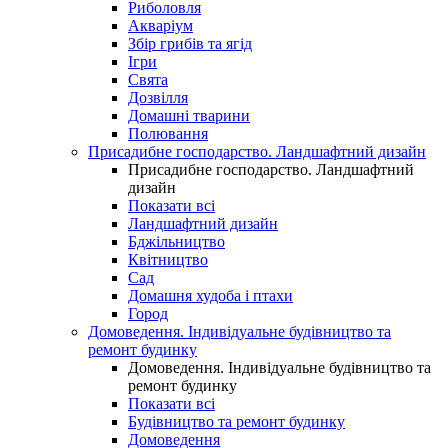
Риболовля
Акваріум
Збір грибів та ягід
Ігри
Свята
Дозвілля
Домашні тварини
Полювання
Присадибне господарство. Ландшафтний дизайн
Присадибне господарство. Ландшафтний
дизайн
Показати всі
Ландшафтний дизайн
Бджільництво
Квітництво
Сад
Домашня худоба і птахи
Город
Домоведення. Індивідуальне будівництво та
ремонт будинку
Домоведення. Індивідуальне будівництво та
ремонт будинку
Показати всі
Будівництво та ремонт будинку
Домоведення