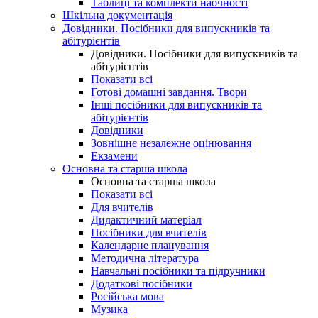
Таблиці та комплекти наочності
Шкільна документація
Довідники. Посібники для випускників та
абітурієнтів
Довідники. Посібники для випускників та
абітурієнтів
Показати всі
Готові домашні завдання. Твори
Інші посібники для випускників та
абітурієнтів
Довідники
Зовнішнє незалежне оцінювання
Екзамени
Основна та старша школа
Основна та старша школа
Показати всі
Для вчителів
Дидактичний матеріал
Посібники для вчителів
Календарне планування
Методична література
Навчальні посібники та підручники
Додаткові посібники
Російська мова
Музика