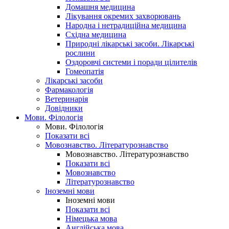
Домашня медицина
Лікування окремих захворювань
Народна і нетрадиційна медицина
Східна медицина
Природні лікарські засоби. Лікарські
рослини
Оздоровчі системи і поради цілителів
Гомеопатія
Лікарські засоби
Фармакологія
Ветеринарія
Довідники
Мови. Філологія
Мови. Філологія
Показати всі
Мовознавство. Літературознавство
Мовознавство. Літературознавство
Показати всі
Мовознавство
Літературознавство
Іноземні мови
Іноземні мови
Показати всі
Німецька мова
Англійська мова