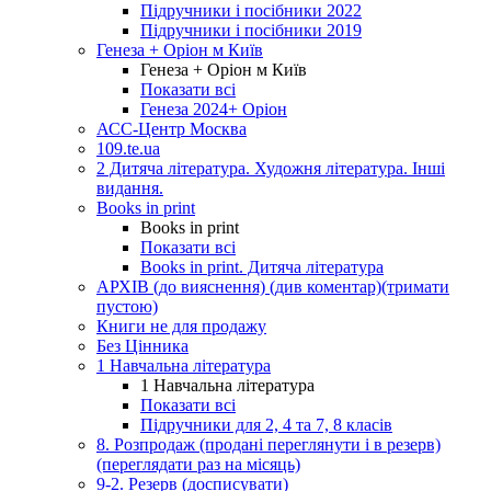
Підручники і посібники 2022
Підручники і посібники 2019
Генеза + Оріон м Київ
Генеза + Оріон м Київ
Показати всі
Генеза 2024+ Оріон
АСС-Центр Москва
109.te.ua
2 Дитяча література. Художня література. Інші
видання.
Books in print
Books in print
Показати всі
Books in print. Дитяча література
АРХІВ (до вияснення) (див коментар)(тримати
пустою)
Книги не для продажу
Без Цінника
1 Навчальна література
1 Навчальна література
Показати всі
Підручники для 2, 4 та 7, 8 класів
8. Розпродаж (продані переглянути і в резерв)
(переглядати раз на місяць)
9-2. Резерв (досписувати)