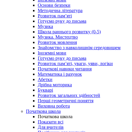
Основи безпеки
Методична література
Розвиток пам’яті
Готуємо руку до письма
Музика
Школа раннього розвитку (0-5)
Музика. Мистецтво
Розвиток мовлення
Знайомство з навколишнім середовищем
Іноземні мови
Готуємо руку до письма
Розвиток пам’яті, уваги, уяви, логіки
Початкові навики читання
Математика і рахунок
Абетки
Дрібна моторика
Букварі
Розвиток загальних здібностей
Перші геометричні поняття
Виховна робота
Початкова школа
Початкова школа
Показати всі
Для вчителів