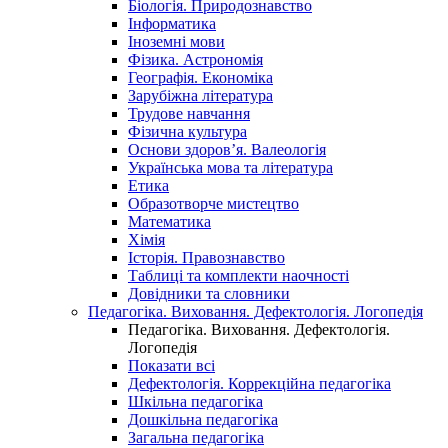
Біологія. Природознавство
Інформатика
Іноземні мови
Фізика. Астрономія
Географія. Економіка
Зарубіжна література
Трудове навчання
Фізична культура
Основи здоров’я. Валеологія
Українська мова та література
Етика
Образотворче мистецтво
Математика
Хімія
Історія. Правознавство
Таблиці та комплекти наочності
Довідники та словники
Педагогіка. Виховання. Дефектологія. Логопедія
Педагогіка. Виховання. Дефектологія.
Логопедія
Показати всі
Дефектологія. Коррекційна педагогіка
Шкільна педагогіка
Дошкільна педагогіка
Загальна педагогіка