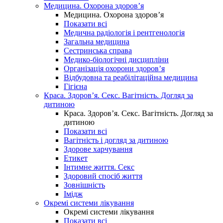
Медицина. Охорона здоров’я
Медицина. Охорона здоров’я
Показати всі
Медична радіологія і рентгенологія
Загальна медицина
Сестринська справа
Медико-біологічні дисципліни
Організація охорони здоров’я
Відбудовна та реабілітаційна медицина
Гігієна
Краса. Здоров’я. Секс. Вагітність. Догляд за
дитиною
Краса. Здоров’я. Секс. Вагітність. Догляд за
дитиною
Показати всі
Вагітність і догляд за дитиною
Здорове харчування
Етикет
Інтимне життя. Секс
Здоровий спосіб життя
Зовнішність
Імідж
Окремі системи лікування
Окремі системи лікування
Показати всі