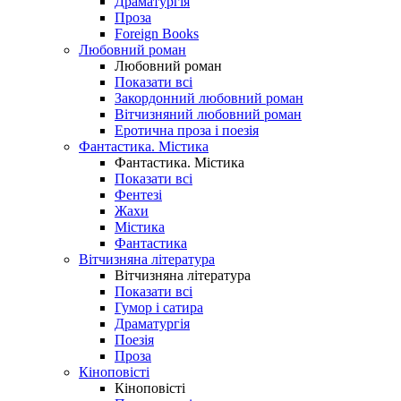
Драматургія
Проза
Foreign Books
Любовний роман
Любовний роман
Показати всі
Закордонний любовний роман
Вітчизняний любовний роман
Еротична проза і поезія
Фантастика. Містика
Фантастика. Містика
Показати всі
Фентезі
Жахи
Містика
Фантастика
Вітчизняна література
Вітчизняна література
Показати всі
Гумор і сатира
Драматургія
Поезія
Проза
Кіноповісті
Кіноповісті