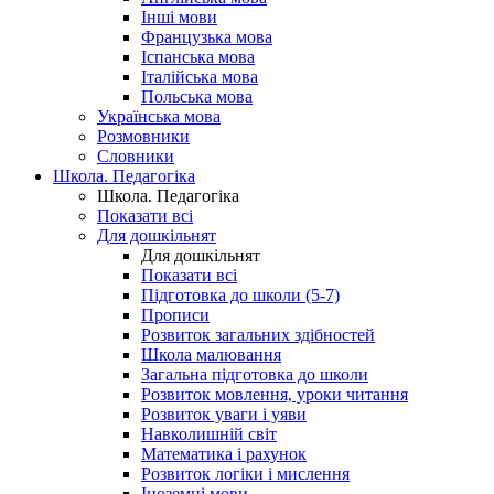
Інші мови
Французька мова
Іспанська мова
Італійська мова
Польська мова
Українська мова
Розмовники
Словники
Школа. Педагогіка
Школа. Педагогіка
Показати всі
Для дошкільнят
Для дошкільнят
Показати всі
Підготовка до школи (5-7)
Прописи
Розвиток загальних здібностей
Школа малювання
Загальна підготовка до школи
Розвиток мовлення, уроки читання
Розвиток уваги і уяви
Навколишній світ
Математика і рахунок
Розвиток логіки і мислення
Іноземні мови