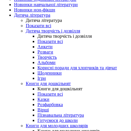
Новинки навчальної літератури
Новинки нон-фікшн
Дитяча література
Дитяча література
Показати всі
Дитяча творчість і дозвілля
Дитяча творчість і дозвілля
Показати всі
Анкети
Розваги
Творчість
Альбоми
Корисні поради для хлопчиків та дівчат
Щоденники
Ігри
Книги для дошкільнят
Книги для дошкільнят
Показати всі
Казки
Розфарбовка
Вірші
Пізнавальна література
Готуємося до школи
Книги для молодших школярів
Книги для молодших школярів