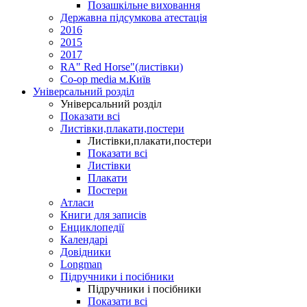
Позашкільне виховання
Державна підсумкова атестація
2016
2015
2017
RA" Red Horse"(листівки)
Co-op media м.Київ
Універсальний розділ
Універсальний розділ
Показати всі
Листівки,плакати,постери
Листівки,плакати,постери
Показати всі
Листівки
Плакати
Постери
Атласи
Книги для записів
Енциклопедії
Календарі
Довідники
Longman
Підручники і посібники
Підручники і посібники
Показати всі