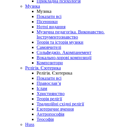
Прикладна психологія
Музика
Музика
Показати всі
Пісенники
Нотні видання
Музична педагогіка. Виконавство.
Інструментознавство
Теорія та історія музики
Самовчителі
Сольфеджіо. Акомпанемент
Вокально-хорові композиції
Композитори
Релігія. Єзотерика
Релігія. Єзотерика
Показати всі
Православ’я
Іслам
Християнство
Теорія релігії
Традиційні східні релігії
Езотеричне вчення
Антропософія
Теософія
Huss