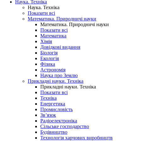
Наука. Техніка
Наука. Техніка
Показати всі
Математика. Природничі науки
Математика. Природничі науки
Показати всі
Математика
Хімія
Довідкові видання
Біологія
Екологія
Фізика
Астрономія
Наука про Землю
Прикладні науки. Техніка
Прикладні науки. Техніка
Показати всі
Техніка
Енергетика
Промисловість
Зв’язок
Радіоелектроніка
Сільське господарство
Будівництво
Технологія харчових виробництв