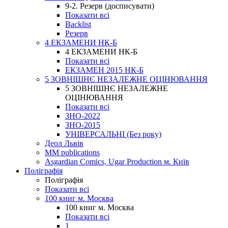
9-2. Резерв (досписувати)
Показати всі
Backlist
Резерв
4 ЕКЗАМЕНИ НК-Б
4 ЕКЗАМЕНИ НК-Б
Показати всі
ЕКЗАМЕН 2015 НК-Б
5 ЗОВНІШНЄ НЕЗАЛЕЖНЕ ОЦІНЮВАННЯ
5 ЗОВНІШНЄ НЕЗАЛЕЖНЕ
ОЦІНЮВАННЯ
Показати всі
ЗНО-2022
ЗНО-2015
УНІВЕРСАЛЬНІ (Без року)
Деол Львів
MM publications
Asgardian Comics, Ugar Production м. Київ
Поліграфія
Поліграфія
Показати всі
100 книг м. Москва
100 книг м. Москва
Показати всі
1