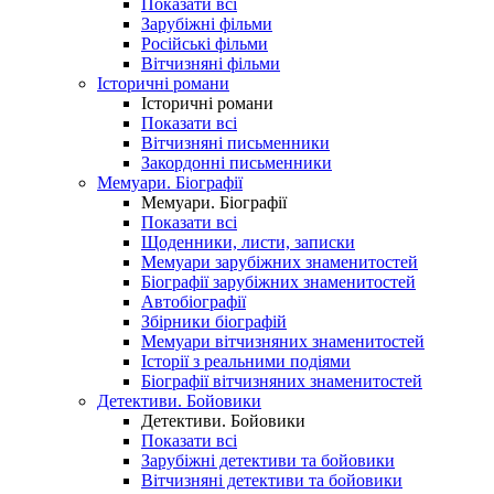
Показати всі
Зарубіжні фільми
Російські фільми
Вітчизняні фільми
Історичні романи
Історичні романи
Показати всі
Вітчизняні письменники
Закордонні письменники
Мемуари. Біографії
Мемуари. Біографії
Показати всі
Щоденники, листи, записки
Мемуари зарубіжних знаменитостей
Біографії зарубіжних знаменитостей
Автобіографії
Збірники біографій
Мемуари вітчизняних знаменитостей
Історії з реальними подіями
Біографії вітчизняних знаменитостей
Детективи. Бойовики
Детективи. Бойовики
Показати всі
Зарубіжні детективи та бойовики
Вітчизняні детективи та бойовики