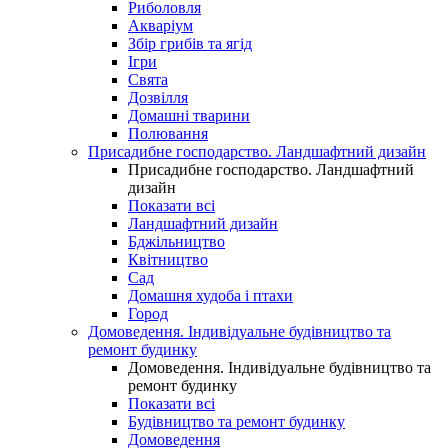
Риболовля
Акваріум
Збір грибів та ягід
Ігри
Свята
Дозвілля
Домашні тварини
Полювання
Присадибне господарство. Ландшафтний дизайн
Присадибне господарство. Ландшафтний
дизайн
Показати всі
Ландшафтний дизайн
Бджільництво
Квітництво
Сад
Домашня худоба і птахи
Город
Домоведення. Індивідуальне будівництво та
ремонт будинку
Домоведення. Індивідуальне будівництво та
ремонт будинку
Показати всі
Будівництво та ремонт будинку
Домоведення