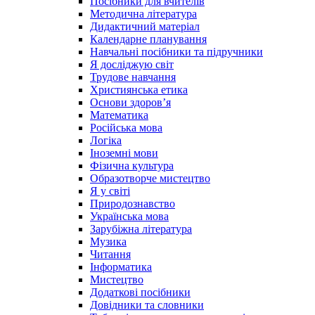
Посібники для вчителів
Методична література
Дидактичний матеріал
Календарне планування
Навчальні посібники та підручники
Я досліджую світ
Трудове навчання
Християнська етика
Основи здоров’я
Математика
Російська мова
Логіка
Іноземні мови
Фізична культура
Образотворче мистецтво
Я у світі
Природознавство
Українська мова
Зарубіжна література
Музика
Читання
Інформатика
Мистецтво
Додаткові посібники
Довідники та словники