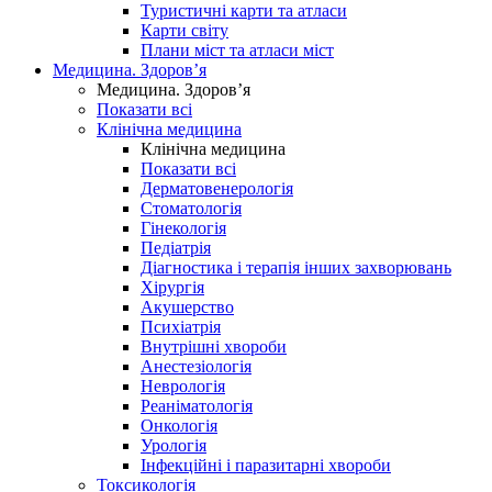
Туристичні карти та атласи
Карти світу
Плани міст та атласи міст
Медицина. Здоров’я
Медицина. Здоров’я
Показати всі
Клінічна медицина
Клінічна медицина
Показати всі
Дерматовенерологія
Стоматологія
Гінекологія
Педіатрія
Діагностика і терапія інших захворювань
Хірургія
Акушерство
Психіатрія
Внутрішні хвороби
Анестезіологія
Неврологія
Реаніматологія
Онкологія
Урологія
Інфекційні і паразитарні хвороби
Токсикологія