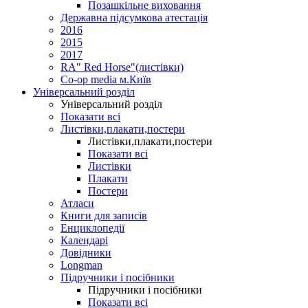
Позашкільне виховання
Державна підсумкова атестація
2016
2015
2017
RA" Red Horse"(листівки)
Co-op media м.Київ
Універсальний розділ
Універсальний розділ
Показати всі
Листівки,плакати,постери
Листівки,плакати,постери
Показати всі
Листівки
Плакати
Постери
Атласи
Книги для записів
Енциклопедії
Календарі
Довідники
Longman
Підручники і посібники
Підручники і посібники
Показати всі