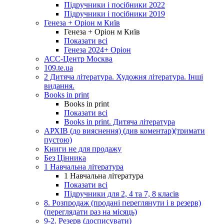
Підручники і посібники 2022
Підручники і посібники 2019
Генеза + Оріон м Київ
Генеза + Оріон м Київ
Показати всі
Генеза 2024+ Оріон
АСС-Центр Москва
109.te.ua
2 Дитяча література. Художня література. Інші
видання.
Books in print
Books in print
Показати всі
Books in print. Дитяча література
АРХІВ (до вияснення) (див коментар)(тримати
пустою)
Книги не для продажу
Без Цінника
1 Навчальна література
1 Навчальна література
Показати всі
Підручники для 2, 4 та 7, 8 класів
8. Розпродаж (продані переглянути і в резерв)
(переглядати раз на місяць)
9-2. Резерв (досписувати)