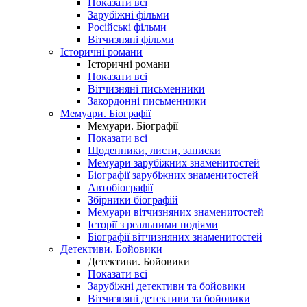
Показати всі
Зарубіжні фільми
Російські фільми
Вітчизняні фільми
Історичні романи
Історичні романи
Показати всі
Вітчизняні письменники
Закордонні письменники
Мемуари. Біографії
Мемуари. Біографії
Показати всі
Щоденники, листи, записки
Мемуари зарубіжних знаменитостей
Біографії зарубіжних знаменитостей
Автобіографії
Збірники біографій
Мемуари вітчизняних знаменитостей
Історії з реальними подіями
Біографії вітчизняних знаменитостей
Детективи. Бойовики
Детективи. Бойовики
Показати всі
Зарубіжні детективи та бойовики
Вітчизняні детективи та бойовики