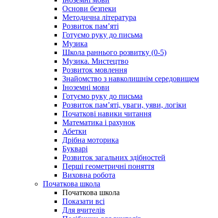
Основи безпеки
Методична література
Розвиток пам’яті
Готуємо руку до письма
Музика
Школа раннього розвитку (0-5)
Музика. Мистецтво
Розвиток мовлення
Знайомство з навколишнім середовищем
Іноземні мови
Готуємо руку до письма
Розвиток пам’яті, уваги, уяви, логіки
Початкові навики читання
Математика і рахунок
Абетки
Дрібна моторика
Букварі
Розвиток загальних здібностей
Перші геометричні поняття
Виховна робота
Початкова школа
Початкова школа
Показати всі
Для вчителів