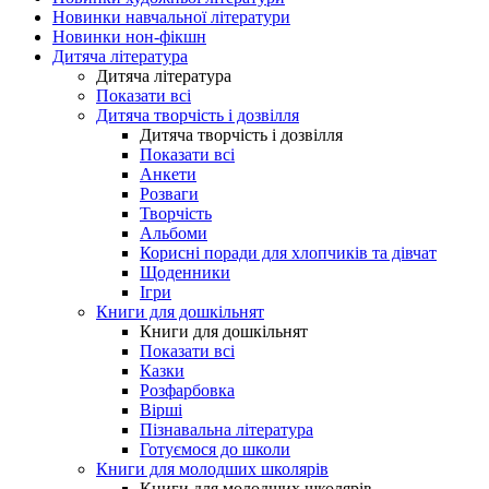
Новинки навчальної літератури
Новинки нон-фікшн
Дитяча література
Дитяча література
Показати всі
Дитяча творчість і дозвілля
Дитяча творчість і дозвілля
Показати всі
Анкети
Розваги
Творчість
Альбоми
Корисні поради для хлопчиків та дівчат
Щоденники
Ігри
Книги для дошкільнят
Книги для дошкільнят
Показати всі
Казки
Розфарбовка
Вірші
Пізнавальна література
Готуємося до школи
Книги для молодших школярів
Книги для молодших школярів