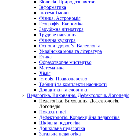
Біологія. Природознавство
Інформатика
Іноземні мови
Фізика. Астрономія
Географія. Економіка
Зарубіжна література
Трудове навчання
Фізична культура
Основи здоров’я. Валеологія
Українська мова та література
Етика
Образотворче мистецтво
Математика
Хімія
Історія. Правознавство
Таблиці та комплекти наочності
Довідники та словники
Педагогіка. Виховання. Дефектологія. Логопедія
Педагогіка. Виховання. Дефектологія.
Логопедія
Показати всі
Дефектологія. Коррекційна педагогіка
Шкільна педагогіка
Дошкільна педагогіка
Загальна педагогіка