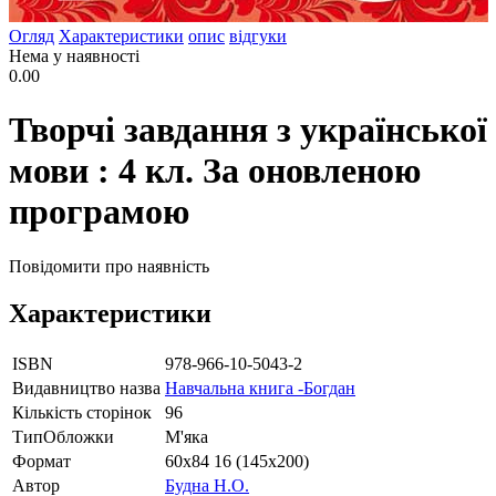
Огляд
Характеристики
опис
відгуки
Нема у наявності
0.00
Творчі завдання з української
мови : 4 кл. За оновленою
програмою
Повідомити про наявність
Характеристики
ISBN
978-966-10-5043-2
Видавництво назва
Навчальна книга -Богдан
Кількість сторінок
96
ТипОбложки
М'яка
Формат
60х84 16 (145х200)
Автор
Будна Н.О.