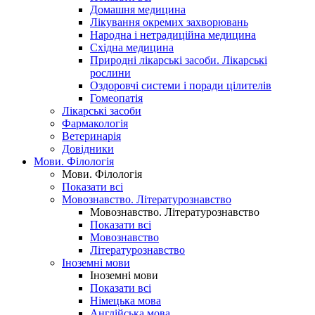
Домашня медицина
Лікування окремих захворювань
Народна і нетрадиційна медицина
Східна медицина
Природні лікарські засоби. Лікарські
рослини
Оздоровчі системи і поради цілителів
Гомеопатія
Лікарські засоби
Фармакологія
Ветеринарія
Довідники
Мови. Філологія
Мови. Філологія
Показати всі
Мовознавство. Літературознавство
Мовознавство. Літературознавство
Показати всі
Мовознавство
Літературознавство
Іноземні мови
Іноземні мови
Показати всі
Німецька мова
Англійська мова