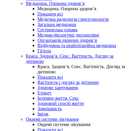
Медицина. Охорона здоров’я
Медицина. Охорона здоров’я
Показати всі
Медична радіологія і рентгенологія
Загальна медицина
Сестринська справа
Медико-біологічні дисципліни
Організація охорони здоров’я
Відбудовна та реабілітаційна медицина
Гігієна
Краса. Здоров’я. Секс. Вагітність. Догляд за
дитиною
Краса. Здоров’я. Секс. Вагітність. Догляд за
дитиною
Показати всі
Вагітність і догляд за дитиною
Здорове харчування
Етикет
Інтимне життя. Секс
Здоровий спосіб життя
Зовнішність
Імідж
Окремі системи лікування
Окремі системи лікування
Показати всі