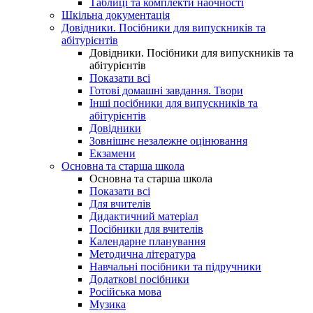
Таблиці та комплекти наочності
Шкільна документація
Довідники. Посібники для випускників та
абітурієнтів
Довідники. Посібники для випускників та
абітурієнтів
Показати всі
Готові домашні завдання. Твори
Інші посібники для випускників та
абітурієнтів
Довідники
Зовнішнє незалежне оцінювання
Екзамени
Основна та старша школа
Основна та старша школа
Показати всі
Для вчителів
Дидактичний матеріал
Посібники для вчителів
Календарне планування
Методична література
Навчальні посібники та підручники
Додаткові посібники
Російська мова
Музика