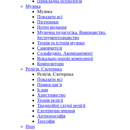
Прикладна психологія
Музика
Музика
Показати всі
Пісенники
Нотні видання
Музична педагогіка. Виконавство.
Інструментознавство
Теорія та історія музики
Самовчителі
Сольфеджіо. Акомпанемент
Вокально-хорові композиції
Композитори
Релігія. Єзотерика
Релігія. Єзотерика
Показати всі
Православ’я
Іслам
Християнство
Теорія релігії
Традиційні східні релігії
Езотеричне вчення
Антропософія
Теософія
Huss