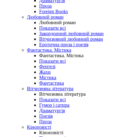
Драматургія
Проза
Foreign Books
Любовний роман
Любовний роман
Показати всі
Закордонний любовний роман
Вітчизняний любовний роман
Еротична проза і поезія
Фантастика. Містика
Фантастика. Містика
Показати всі
Фентезі
Жахи
Містика
Фантастика
Вітчизняна література
Вітчизняна література
Показати всі
Гумор і сатира
Драматургія
Поезія
Проза
Кіноповісті
Кіноповісті