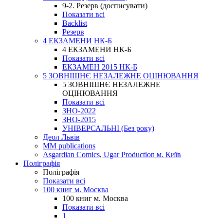
9-2. Резерв (досписувати)
Показати всі
Backlist
Резерв
4 ЕКЗАМЕНИ НК-Б
4 ЕКЗАМЕНИ НК-Б
Показати всі
ЕКЗАМЕН 2015 НК-Б
5 ЗОВНІШНЄ НЕЗАЛЕЖНЕ ОЦІНЮВАННЯ
5 ЗОВНІШНЄ НЕЗАЛЕЖНЕ
ОЦІНЮВАННЯ
Показати всі
ЗНО-2022
ЗНО-2015
УНІВЕРСАЛЬНІ (Без року)
Деол Львів
MM publications
Asgardian Comics, Ugar Production м. Київ
Поліграфія
Поліграфія
Показати всі
100 книг м. Москва
100 книг м. Москва
Показати всі
1