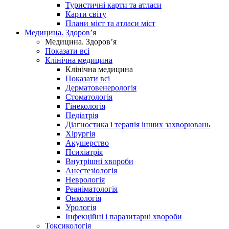
Туристичні карти та атласи
Карти світу
Плани міст та атласи міст
Медицина. Здоров’я
Медицина. Здоров’я
Показати всі
Клінічна медицина
Клінічна медицина
Показати всі
Дерматовенерологія
Стоматологія
Гінекологія
Педіатрія
Діагностика і терапія інших захворювань
Хірургія
Акушерство
Психіатрія
Внутрішні хвороби
Анестезіологія
Неврологія
Реаніматологія
Онкологія
Урологія
Інфекційні і паразитарні хвороби
Токсикологія