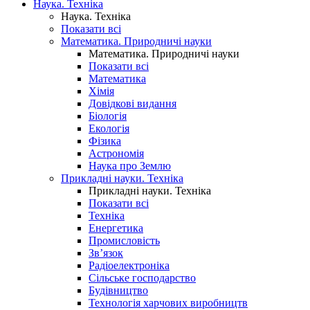
Наука. Техніка
Наука. Техніка
Показати всі
Математика. Природничі науки
Математика. Природничі науки
Показати всі
Математика
Хімія
Довідкові видання
Біологія
Екологія
Фізика
Астрономія
Наука про Землю
Прикладні науки. Техніка
Прикладні науки. Техніка
Показати всі
Техніка
Енергетика
Промисловість
Зв’язок
Радіоелектроніка
Сільське господарство
Будівництво
Технологія харчових виробництв