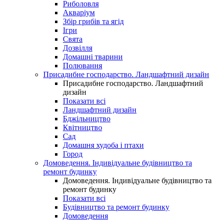
Риболовля
Акваріум
Збір грибів та ягід
Ігри
Свята
Дозвілля
Домашні тварини
Полювання
Присадибне господарство. Ландшафтний дизайн
Присадибне господарство. Ландшафтний
дизайн
Показати всі
Ландшафтний дизайн
Бджільництво
Квітництво
Сад
Домашня худоба і птахи
Город
Домоведення. Індивідуальне будівництво та
ремонт будинку
Домоведення. Індивідуальне будівництво та
ремонт будинку
Показати всі
Будівництво та ремонт будинку
Домоведення