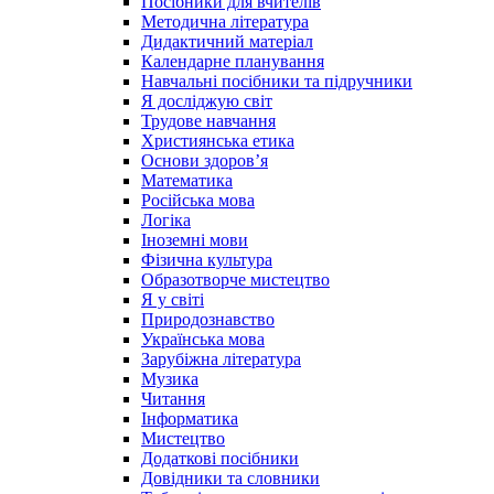
Посібники для вчителів
Методична література
Дидактичний матеріал
Календарне планування
Навчальні посібники та підручники
Я досліджую світ
Трудове навчання
Християнська етика
Основи здоров’я
Математика
Російська мова
Логіка
Іноземні мови
Фізична культура
Образотворче мистецтво
Я у світі
Природознавство
Українська мова
Зарубіжна література
Музика
Читання
Інформатика
Мистецтво
Додаткові посібники
Довідники та словники