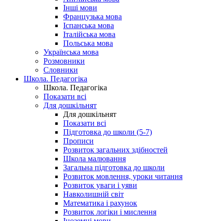
Інші мови
Французька мова
Іспанська мова
Італійська мова
Польська мова
Українська мова
Розмовники
Словники
Школа. Педагогіка
Школа. Педагогіка
Показати всі
Для дошкільнят
Для дошкільнят
Показати всі
Підготовка до школи (5-7)
Прописи
Розвиток загальних здібностей
Школа малювання
Загальна підготовка до школи
Розвиток мовлення, уроки читання
Розвиток уваги і уяви
Навколишній світ
Математика і рахунок
Розвиток логіки і мислення
Іноземні мови