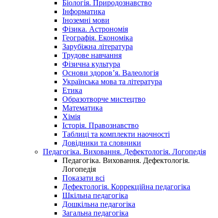
Біологія. Природознавство
Інформатика
Іноземні мови
Фізика. Астрономія
Географія. Економіка
Зарубіжна література
Трудове навчання
Фізична культура
Основи здоров’я. Валеологія
Українська мова та література
Етика
Образотворче мистецтво
Математика
Хімія
Історія. Правознавство
Таблиці та комплекти наочності
Довідники та словники
Педагогіка. Виховання. Дефектологія. Логопедія
Педагогіка. Виховання. Дефектологія.
Логопедія
Показати всі
Дефектологія. Коррекційна педагогіка
Шкільна педагогіка
Дошкільна педагогіка
Загальна педагогіка