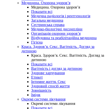
Медицина. Охорона здоров’я
Медицина. Охорона здоров’я
Показати всі
Медична радіологія і рентгенологія
Загальна медицина
Сестринська справа
Медико-біологічні дисципліни
Організація охорони здоров’я
Відбудовна та реабілітаційна медицина
Гігієна
Краса. Здоров’я. Секс. Вагітність. Догляд за
дитиною
Краса. Здоров’я. Секс. Вагітність. Догляд за
дитиною
Показати всі
Вагітність і догляд за дитиною
Здорове харчування
Етикет
Інтимне життя. Секс
Здоровий спосіб життя
Зовнішність
Імідж
Окремі системи лікування
Окремі системи лікування
Показати всі