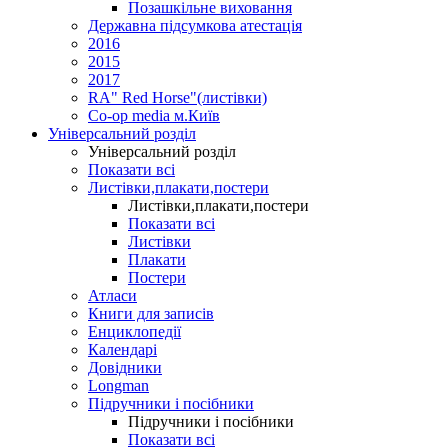
Позашкільне виховання
Державна підсумкова атестація
2016
2015
2017
RA" Red Horse"(листівки)
Co-op media м.Київ
Універсальний розділ
Універсальний розділ
Показати всі
Листівки,плакати,постери
Листівки,плакати,постери
Показати всі
Листівки
Плакати
Постери
Атласи
Книги для записів
Енциклопедії
Календарі
Довідники
Longman
Підручники і посібники
Підручники і посібники
Показати всі