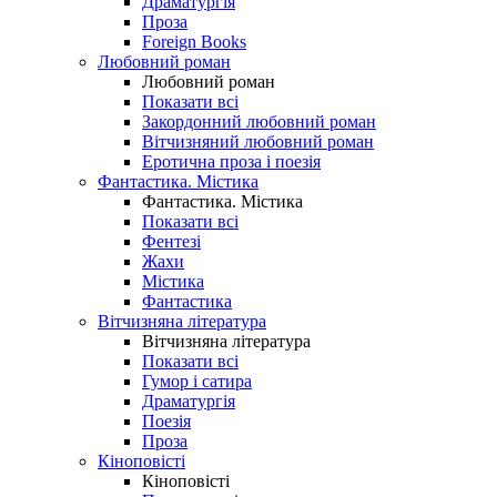
Драматургія
Проза
Foreign Books
Любовний роман
Любовний роман
Показати всі
Закордонний любовний роман
Вітчизняний любовний роман
Еротична проза і поезія
Фантастика. Містика
Фантастика. Містика
Показати всі
Фентезі
Жахи
Містика
Фантастика
Вітчизняна література
Вітчизняна література
Показати всі
Гумор і сатира
Драматургія
Поезія
Проза
Кіноповісті
Кіноповісті