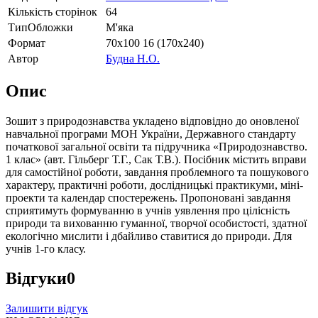
Кількість сторінок
64
ТипОбложки
М'яка
Формат
70х100 16 (170х240)
Автор
Будна Н.О.
Опис
Зошит з природознавства укладено відповідно до оновленої
навчальної програми МОН України, Державного стандарту
початкової загальної освіти та підручника «Природознавство.
1 клас» (авт. Гільберг Т.Г., Сак Т.В.). Посібник містить вправи
для самостійної роботи, завдання проблемного та пошукового
характеру, практичні роботи, дослідницькі практикуми, міні-
проекти та календар спостережень. Пропоновані завдання
сприятимуть формуванню в учнів уявлення про цілісність
природи та вихованню гуманної, творчої особистості, здатної
екологічно мислити і дбайливо ставитися до природи. Для
учнів 1-го класу.
Відгуки
0
Залишити відгук