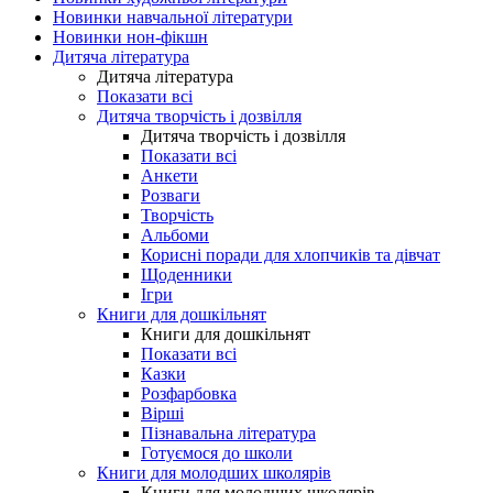
Новинки навчальної літератури
Новинки нон-фікшн
Дитяча література
Дитяча література
Показати всі
Дитяча творчість і дозвілля
Дитяча творчість і дозвілля
Показати всі
Анкети
Розваги
Творчість
Альбоми
Корисні поради для хлопчиків та дівчат
Щоденники
Ігри
Книги для дошкільнят
Книги для дошкільнят
Показати всі
Казки
Розфарбовка
Вірші
Пізнавальна література
Готуємося до школи
Книги для молодших школярів
Книги для молодших школярів