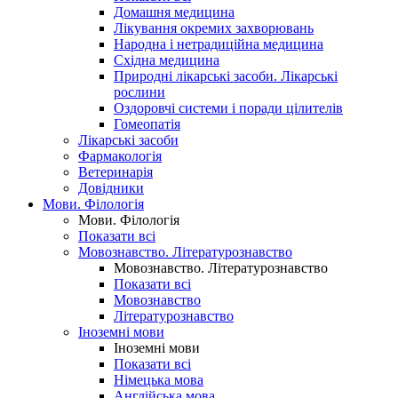
Домашня медицина
Лікування окремих захворювань
Народна і нетрадиційна медицина
Східна медицина
Природні лікарські засоби. Лікарські
рослини
Оздоровчі системи і поради цілителів
Гомеопатія
Лікарські засоби
Фармакологія
Ветеринарія
Довідники
Мови. Філологія
Мови. Філологія
Показати всі
Мовознавство. Літературознавство
Мовознавство. Літературознавство
Показати всі
Мовознавство
Літературознавство
Іноземні мови
Іноземні мови
Показати всі
Німецька мова
Англійська мова