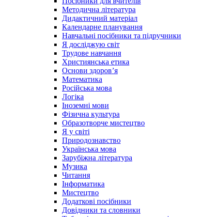
Посібники для вчителів
Методична література
Дидактичний матеріал
Календарне планування
Навчальні посібники та підручники
Я досліджую світ
Трудове навчання
Християнська етика
Основи здоров’я
Математика
Російська мова
Логіка
Іноземні мови
Фізична культура
Образотворче мистецтво
Я у світі
Природознавство
Українська мова
Зарубіжна література
Музика
Читання
Інформатика
Мистецтво
Додаткові посібники
Довідники та словники