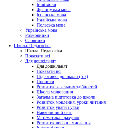
Інші мови
Французька мова
Іспанська мова
Італійська мова
Польська мова
Українська мова
Розмовники
Словники
Школа. Педагогіка
Школа. Педагогіка
Показати всі
Для дошкільнят
Для дошкільнят
Показати всі
Підготовка до школи (5-7)
Прописи
Розвиток загальних здібностей
Школа малювання
Загальна підготовка до школи
Розвиток мовлення, уроки читання
Розвиток уваги і уяви
Навколишній світ
Математика і рахунок
Розвиток логіки і мислення
Іноземні мови