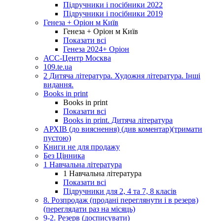
Підручники і посібники 2022
Підручники і посібники 2019
Генеза + Оріон м Київ
Генеза + Оріон м Київ
Показати всі
Генеза 2024+ Оріон
АСС-Центр Москва
109.te.ua
2 Дитяча література. Художня література. Інші
видання.
Books in print
Books in print
Показати всі
Books in print. Дитяча література
АРХІВ (до вияснення) (див коментар)(тримати
пустою)
Книги не для продажу
Без Цінника
1 Навчальна література
1 Навчальна література
Показати всі
Підручники для 2, 4 та 7, 8 класів
8. Розпродаж (продані переглянути і в резерв)
(переглядати раз на місяць)
9-2. Резерв (досписувати)