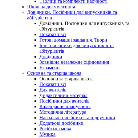
Таблиці та комплекти наочності
Шкільна документація
Довідники. Посібники для випускників та
абітурієнтів
Довідники. Посібники для випускників та
абітурієнтів
Показати всі
Готові домашні завдання. Твори
Інші посібники для випускників та
абітурієнтів
Довідники
Зовнішнє незалежне оцінювання
Екзамени
Основна та старша школа
Основна та старша школа
Показати всі
Для вчителів
Дидактичний матеріал
Посібники для вчителів
Календарне планування
Методична література
Навчальні посібники та підручники
Додаткові посібники
Російська мова
Музика