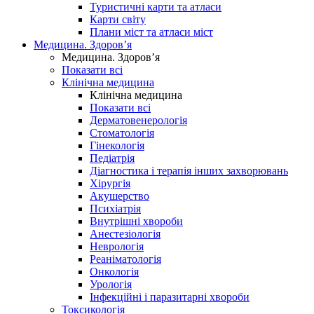
Туристичні карти та атласи
Карти світу
Плани міст та атласи міст
Медицина. Здоров’я
Медицина. Здоров’я
Показати всі
Клінічна медицина
Клінічна медицина
Показати всі
Дерматовенерологія
Стоматологія
Гінекологія
Педіатрія
Діагностика і терапія інших захворювань
Хірургія
Акушерство
Психіатрія
Внутрішні хвороби
Анестезіологія
Неврологія
Реаніматологія
Онкологія
Урологія
Інфекційні і паразитарні хвороби
Токсикологія