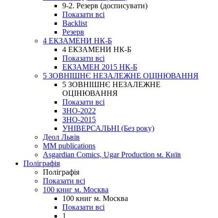
9-2. Резерв (досписувати)
Показати всі
Backlist
Резерв
4 ЕКЗАМЕНИ НК-Б
4 ЕКЗАМЕНИ НК-Б
Показати всі
ЕКЗАМЕН 2015 НК-Б
5 ЗОВНІШНЄ НЕЗАЛЕЖНЕ ОЦІНЮВАННЯ
5 ЗОВНІШНЄ НЕЗАЛЕЖНЕ
ОЦІНЮВАННЯ
Показати всі
ЗНО-2022
ЗНО-2015
УНІВЕРСАЛЬНІ (Без року)
Деол Львів
MM publications
Asgardian Comics, Ugar Production м. Київ
Поліграфія
Поліграфія
Показати всі
100 книг м. Москва
100 книг м. Москва
Показати всі
1