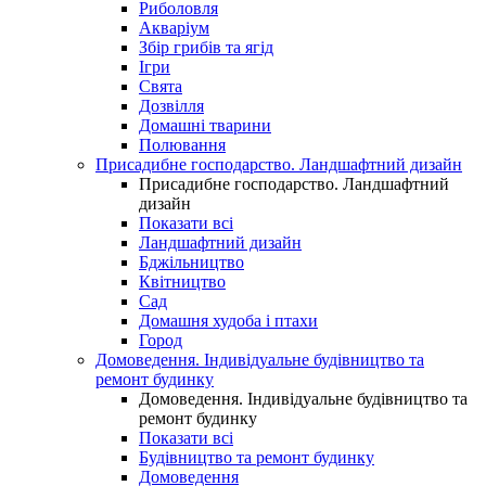
Риболовля
Акваріум
Збір грибів та ягід
Ігри
Свята
Дозвілля
Домашні тварини
Полювання
Присадибне господарство. Ландшафтний дизайн
Присадибне господарство. Ландшафтний
дизайн
Показати всі
Ландшафтний дизайн
Бджільництво
Квітництво
Сад
Домашня худоба і птахи
Город
Домоведення. Індивідуальне будівництво та
ремонт будинку
Домоведення. Індивідуальне будівництво та
ремонт будинку
Показати всі
Будівництво та ремонт будинку
Домоведення