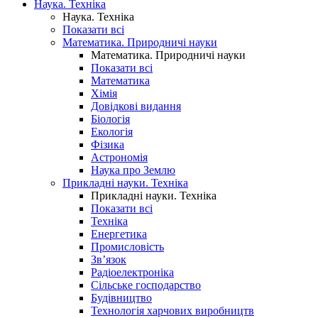
Наука. Техніка
Наука. Техніка
Показати всі
Математика. Природничі науки
Математика. Природничі науки
Показати всі
Математика
Хімія
Довідкові видання
Біологія
Екологія
Фізика
Астрономія
Наука про Землю
Прикладні науки. Техніка
Прикладні науки. Техніка
Показати всі
Техніка
Енергетика
Промисловість
Зв’язок
Радіоелектроніка
Сільське господарство
Будівництво
Технологія харчових виробництв