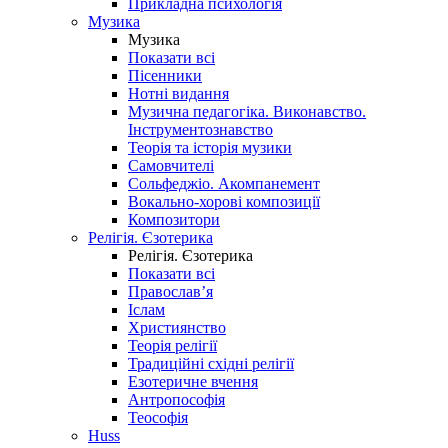
Прикладна психологія
Музика
Музика
Показати всі
Пісенники
Нотні видання
Музична педагогіка. Виконавство.
Інструментознавство
Теорія та історія музики
Самовчителі
Сольфеджіо. Акомпанемент
Вокально-хорові композиції
Композитори
Релігія. Єзотерика
Релігія. Єзотерика
Показати всі
Православ’я
Іслам
Християнство
Теорія релігії
Традиційні східні релігії
Езотеричне вчення
Антропософія
Теософія
Huss