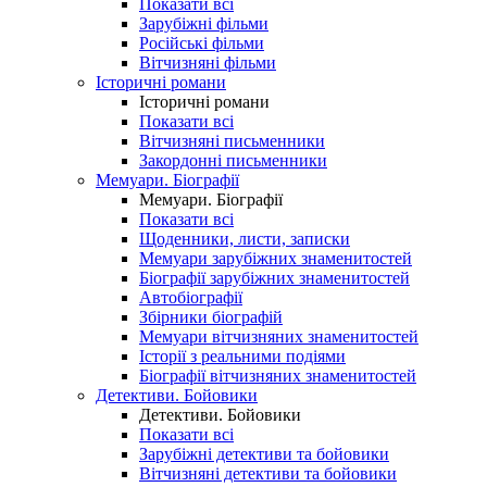
Показати всі
Зарубіжні фільми
Російські фільми
Вітчизняні фільми
Історичні романи
Історичні романи
Показати всі
Вітчизняні письменники
Закордонні письменники
Мемуари. Біографії
Мемуари. Біографії
Показати всі
Щоденники, листи, записки
Мемуари зарубіжних знаменитостей
Біографії зарубіжних знаменитостей
Автобіографії
Збірники біографій
Мемуари вітчизняних знаменитостей
Історії з реальними подіями
Біографії вітчизняних знаменитостей
Детективи. Бойовики
Детективи. Бойовики
Показати всі
Зарубіжні детективи та бойовики
Вітчизняні детективи та бойовики