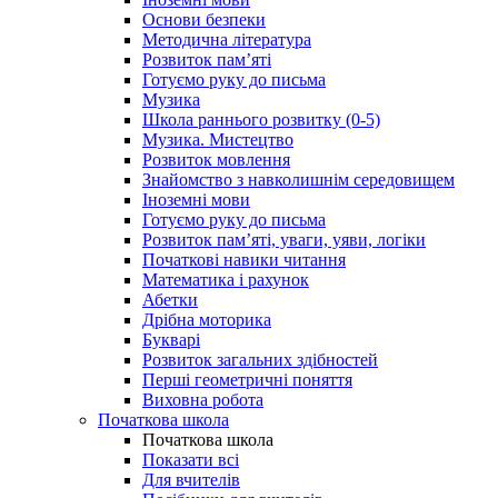
Основи безпеки
Методична література
Розвиток пам’яті
Готуємо руку до письма
Музика
Школа раннього розвитку (0-5)
Музика. Мистецтво
Розвиток мовлення
Знайомство з навколишнім середовищем
Іноземні мови
Готуємо руку до письма
Розвиток пам’яті, уваги, уяви, логіки
Початкові навики читання
Математика і рахунок
Абетки
Дрібна моторика
Букварі
Розвиток загальних здібностей
Перші геометричні поняття
Виховна робота
Початкова школа
Початкова школа
Показати всі
Для вчителів